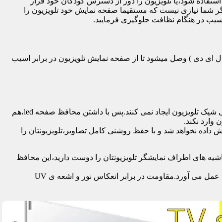
تفاده شود،یا تلویزیون را دور از دسترس کودکان خود قرار
گر شما نیازی نیست که مستقیما صفحه نمایش خود تلویزیون را
آسیب در هنگام نظافت جلوگیری فرمایید.
سی دی – ال ای دی – ۳ بعدی – کرو – تلویزیون منحنی – کیو ال ای دی ) وصل میشود تا از صفحه نمایش تلویزیون در برابر اسیب
محافظ ها با شفافیت بالایی که دارند،علاوه بر افزایش امنیت تلویزیون،کیفیت تصویر را نیز به نحو چشمگیری حفظ می کنند و خللی در طراحی شیک تلویزیون ایجاد نمی کنند.پس با داشتن محافظ صفحه led،هم
 وارد نکند.
اده نخواهد شد و با حفظ روشنی کامل تصاویر،تلویزیونتان را
یه های اطراف نمایشگر تلویزیونتان را دوست دارید،این محافظ
جدا از محافظت از نمایشگر توسط این محصول،همچنین به عنوان فیلتر در برابر 96٪ تا 99٪ اشعه ماوراء بنفش از چشم و پوست محافظت به عمل می آورد.مقاومت در برابر انعکاس نور و اشعه ی UV