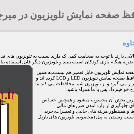
ظ صفحه نمایش تلویزیون در میرج
اوه
الایی دارند با توجه به ضخامت کمی که دارند نسبت به تلویزیون های 
زی کودکان آسیب ببیند و تلویزیون دیگر قابل استفاده نباشد. 09194294548 آقای ج
فحه نمایش تلویزیون قابل تعمیر هم نیست.به همین
دلیل برخی شرکت ها و کارگاه ها اقدام به طراحی و تولید صفحات محافظ صفحه نمایش تلویزیون LED و LCD کرده اند و
ر می گیرد و از تلویزیون شما محافظت می کند.ما
خواهیم داد پس با ما همراه باشید.
مت ترین بخش آن محسوب میشود و همچنین حساس
رای جلوگیری از وارد آمدن ضررهای مالی
 و همینطور هزینه های جانبی و تعمیرات،خرید
آسیب رسیدن به پنل (مخصوصا تلویزیون های باریک