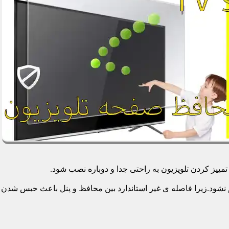
یز کردن تلویزیون به راحتی جدا و دوباره نصب شود.
م نشود.زیرا فاصله ی غیر استاندارد بین محافظ و پنل باعث حبس شدن