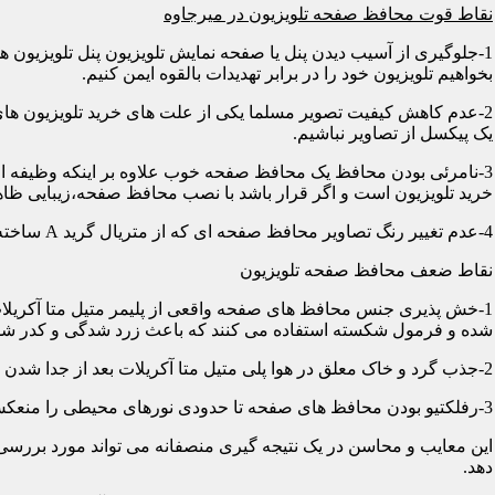
نقاط قوت محافظ صفحه تلویزیون در میرجاوه
1-جلوگیری از آسیب دیدن پنل یا صفحه نمایش تلویزیون پنل تلویزیو
بخواهیم تلویزیون خود را در برابر تهدیدات بالقوه ایمن کنیم.
2-عدم کاهش کیفیت تصویر مسلما یکی از علت های خرید تلویزیون های
یک پیکسل از تصاویر نباشیم.
3-نامرئی بودن محافظ یک محافظ صفحه خوب علاوه بر اینکه وظیفه اصلی
خرید تلویزیون است و اگر قرار باشد با نصب محافظ صفحه،زیبایی ظاه
4-عدم تغییر رنگ تصاویر محافظ صفحه ای که از متریال گرید A ساخته شده باشد در رنگ ها کوچکترین دخالتی از خود نشان نمی دهد و شما می توانید با خیالی آسوده از تصاویر و رنگهای اورجینال لذت ببرید.
نقاط ضعف محافظ صفحه تلویزیون
1-خش پذیری جنس محافظ های صفحه واقعی از پلیمر متیل متا آکریلات
شده و فرمول شکسته استفاده می کنند که باعث زرد شدگی و کدر شدگی
2-جذب گرد و خاک معلق در هوا پلی متیل متا آکریلات بعد از جدا شدن کاور دارای الکتریسیته ساکن می شود و جاذب گرد و خاک؛ که به مرور زمان این حالت کم و کمتر می شود.
3-رفلکتیو بودن محافظ های صفحه تا حدودی نورهای محیطی را منعکس می کنند و این یکی از معایب آن هاست که با جابجایی تلویزیون یا منابع نوری می توان رفلکس را کنترل کرد.
این معایب و محاسن در یک نتیجه گیری منصفانه می تواند مورد بررسی 
دهد.