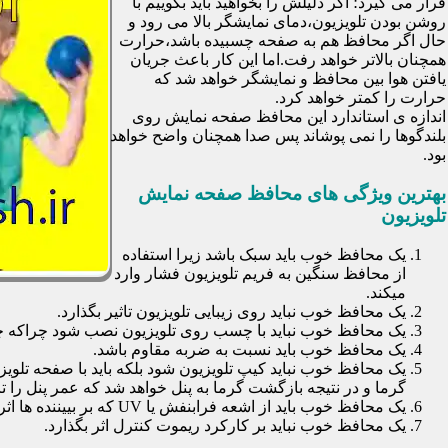
قرار می گیرد؛ اگر دلیلش را بخواهید باید بگوییم با
روشن بودن تلویزیون،دمای نمایشگر بالا می رود و
حال اگر محافظ هم به صفحه چسبیده باشد،حرارت
همچنان بالاتر خواهد رفت.اما این کار باعث جریان
یافتن هوا بین محافظ و نمایشگر خواهد شد که
حرارت را کمتر خواهد کرد.
اندازه ی استاندارد این محافظ صفحه نمایش روی
بلندگوها را نمی پوشاند پس صدا همچنان واضح خواهد
بود.
بهترین ویژگی های محافظ صفحه نمایش
تلویزیون
یک محافظ خوب باید سبک باشد زیرا استفاده
از محافظ سنگین به فریم تلویزیون فشار وارد
میکند.
یک محافظ خوب نباید روی زیبایی تلویزیون تاثیر بگذارد.
یک محافظ خوب نباید با چسب روی تلویزیون نصب شود چراکه چسب
یک محافظ خوب باید نسبت به ضربه مقاوم باشد.
یک محافظ خوب نباید کیپ تلویزیون شود بلکه باید با صفحه تلوی
گرما و در نتیجه بازگشت گرما به پنل خواهد شد که عمر پنل را تا 30 درصد کاهش خواهد داد
یک محافظ خوب باید از اشعه فرابنفش یا UV که بر بییننده ها اثرات نا مطلوب می گذارد جلوگیری کند.
یک محافظ خوب نباید بر کارکرد ریموت کنترل اثر بگذارد.