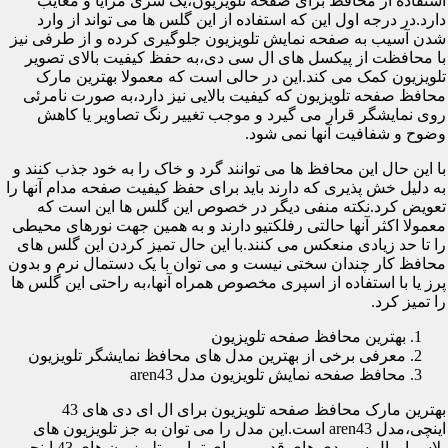
استفاده از محافظ برای صفحه تلویزیون،یک سری مزایا و معایب
دارد.در درجه اول این که استفاده از این گلس ها می تواند از وارد
شدن آسیب به صفحه نمایش تلویزیون جلوگیری کرده و از طرفی نیز
با محافظت از پیکسل های ال سی دی،به حفظ کیفیت بالای تصویر
تلویزیون کمک می کند.این در حالی است که معمولا بهترین مارک
محافظ صفحه تلویزیون که کیفیت بالایی نیز دارد،به صورت نامرئی
روی نمایشگر قرار می گیرد و موجب تغییر رنگ تصاویر یا کاهش
وضوح و شفافیت آنها نمی شود.
با این حال این محافظ ها می توانند گرد و خاک را به خود جذب کنند و
به دلیل خش پذیری که دارند باید برای حفظ کیفیت صفحه مدام آنها را
تعویض کرد.نکته منفی دیگر در خصوص این گلس ها این است که
معمولا اکثر آنها حالتی رفلکتیو دارند و به همین جهت نورهای محیطی
را تا حد زیادی منعکس می کنند.با این حال تمیز کردن این گلس های
محافظ کار چندان سختی نیست و می توان با یک دستمال نرم و بدون
پرز یا با استفاده از اسپری مخصوص همراه آنها،به راحتی این گلس ها
را تمیز کرد.
بهترین محافظ صفحه تلویزیون
معرفی برخی از بهترین مدل های محافظ نمایشگر تلویزیون
محافظ صفحه نمایش تلویزیون مدل aren43
بهترین مارک محافظ صفحه تلویزیون برای ال ای دی های 43
اینچی،مدل aren43 است.این مدل را می توان به جز تلویزیون های
پلاسما و ال سی دی های قدیمی برای تمامی تلویزیون های 43 اینچی