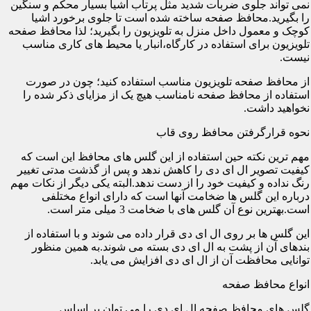
نمی تواند جلوی ضربات شدید مثل پرتاب اشیا بسیار محکم و سنگین
را بگیرید.محافظ صفحه ساخته شده است تا جلوی برخورد اشیا
کوچک و معمول داخل منزل به تلویزیون را بگیرید؛ لذا محافظ صفحه
تلویزیون برای استفاده در کارگاه،انبار یا محیط های کاری مناسب
نیست.
از محافظ صفحه تلویزیون مناسب استفاده کنید؛ چون در صورت
استفاده از محافظ صفحه نامناسب هیچ یک از مزایای ذکر شده را
نخواهید داشت.
نحوه قرارگرفتن محافظ روی قاب
مهم ترین نکته حین استفاده از این گلس های محافظ این است که
کیفیت تصویر ال ای دی را کاهش ندهد و پس از گذشت مدتی تغییر
رنگ نداده و کیفیت خود را از دست ندهد.البته یکی دیگر از نکات مهم
درباره این گلس ها ضخامت آنها است که دارای انواع مختلفی
است.بهترین نوع آن گلس های با ضخامت 3 میلی متر است.
این گلس ها بر روی ال ای دی قرار داده می شوند و با استفاده از
بندهای آن از پشت به ال ای دی بسته می شوند.به همین منظور
توانایی محافظت آن از ال ای دی افزایش می یابد.
انواع محافظ صفحه
گلس های محافظ صفحه ال ای دی را می توان بر اساس