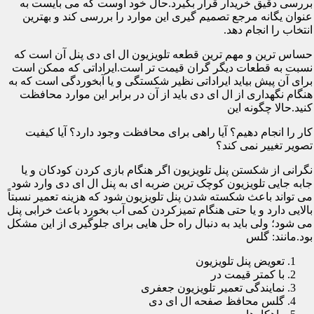
بررسی دقیق خریدار قرار بگیرد.حال خود اوست که می بایست به
عنوان یگانه مرجع تصمیم گیری این موارد را بررسی کند و بهترین
انتخاب را انجام دهد.
حساس ترین و مهم ترین قطعه تلویزیون ال ای دی پنل آن است که
نسبت به قطعات دیگر گران قیمت تر است.ایراداتی که ممکن است
برای آن پیش بیاید ایراداتی نظیر شکستگی و یا آبخوردگی است که به
هنگام نگهداری از ال ای دی باید از آن در برابر این موارد محافظت
کنید.حالا چگونه این
کار را انجام دهیم؟ آیا راهی برای محافظت وجود دارد؟ آیا کیفیت
تصویر تغییر نمی کند؟
نگرانی از شکستن پنل تلویزیون اگر هنگام بازی کردن کودکان و یا
جابه جایی تلویزیون کوچک ترین ضربه ای به پنل ال ای دی وارد شود
می تواند باعث شکسته شدن پنل تلویزیون شود که هزینه تعمیر نسبتاً
بالایی دارد و یا حتی هنگام تمیزکردن کمی آب بخورد باعث خرابی پنل
می شود؛ ولی باید به دنبال راه حل هایی برای جلوگیری از این مشکل
بود.مانند: گلس
تعویض پنل تلویزیون
با کمتر قیمت در
نمایندگی تعمیر تلویزیون جعفری
گلس محافظ صفحه ال ای دی