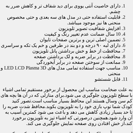
دارای خاصیت آنتی یووی برای دید شفاف تر و کاهش ضرر به
چشم.
قابلیت استفاده حتی در مدل های سه بعدی و حتی مخصوص
منحنی ها نیز موجود میباشد.
افزایش شفافیت تصویر تلویزیون
10 سال ضمانت عدم تغییر رنگ و کیفیت
تضمین اصلی ترین و برترین صفحات تایوان
دارای لبه ۹۰ درجه و دو بند در طرفین و خم یک تکه و سراسری
محافظت از خط و خش برداشتن پانل تلویزیون
محافظت در برابر ضربه و لک برداشتن صفحه
ممانعت از سوختن صفحه در برابر آبخوردگی
مناسب جهت استفاده تمامی مدل های LED LCD Plasma 3D و
منحنی
قابل شستشو
به علت ضخامت مناسب این محصول از برخور مستقیم تمامی اشیاء
با سطح تلویزیون جلوگیری می شود.برای منازلی که در آن ها بچه های
کم سن وسال هستند این محافظ بسیار مناسب است.تصور کنید
کودک شما توپ بازی خود را به تلویزیون بکوبد.محافظ شدت ضربه را
تا حد بسیار زیادی کاهش می دهد و باعث می شود کمترین آسیب به
آن وارد شود.همچنین درصورتی که اشیاء تیز به تلویزیون برخورد
کند،از خش افتادن روی صفحه نمایش جلوگیری می کند.