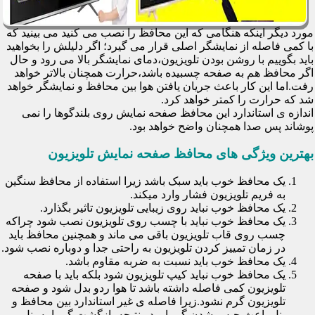
مورد دیگر اینکه هنگامی که این محافظ را نصب می کنید می بینید که
با کمی فاصله از نمایشگر اصلی قرار می گیرد؛ اگر دلیلش را بخواهید
باید بگوییم با روشن بودن تلویزیون،دمای نمایشگر بالا می رود و حال
اگر محافظ هم به صفحه چسبیده باشد،حرارت همچنان بالاتر خواهد
رفت.اما این کار باعث جریان یافتن هوا بین محافظ و نمایشگر خواهد
شد که حرارت را کمتر خواهد کرد.
اندازه ی استاندارد این محافظ صفحه نمایش روی بلندگوها را نمی
پوشاند پس صدا همچنان واضح خواهد بود.
بهترین ویژگی های محافظ صفحه نمایش تلویزیون
یک محافظ خوب باید سبک باشد زیرا استفاده از محافظ سنگین
به فریم تلویزیون فشار وارد میکند.
یک محافظ خوب نباید روی زیبایی تلویزیون تاثیر بگذارد.
یک محافظ خوب نباید با چسب روی تلویزیون نصب شود چراکه
چسب روی قاب تلویزیون باقی می ماند و همچنین محافظ باید
در زمان تمییز کردن تلویزیون به راحتی جدا و دوباره نصب شود.
یک محافظ خوب باید نسبت به ضربه مقاوم باشد.
یک محافظ خوب نباید کیپ تلویزیون شود بلکه باید با صفحه
تلویزیون کمی فاصله داشته باشد تا هوا ردو بدل شود و صفحه
تلویزیون گرم نشود.زیرا فاصله ی غیر استاندارد بین محافظ و
پنل باعث حبس شدن گرما و در نتیجه بازگشت گرما به پنل