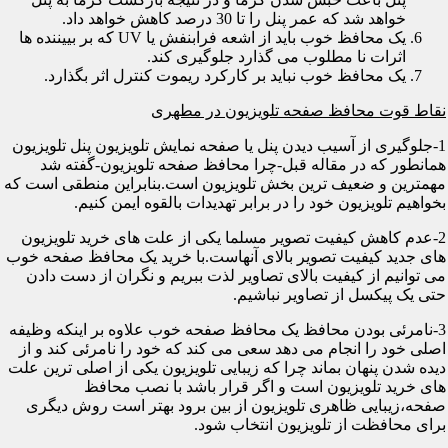
خواهد شد که عمر پنل را تا 30 درصد کاهش خواهد داد.
یک محافظ خوب باید از اشعه فرابنفش یا UV که بر بییننده ها
اثرات نا مطلوب می گذارد جلوگیری کند.
یک محافظ خوب نباید بر کارکرد ریموت کنترل اثر بگذارد.
نقاط قوت محافظ صفحه تلویزیون در مطهری
1-جلوگیری از آسیب دیدن پنل یا صفحه نمایش تلویزیون پنل تلویزیون
همانطور که در مقاله قبل-چرا محافظ صفحه تلویزیون-گفته شد
مهمترین و ضعیف ترین بخش تلویزیون است.بنابراین منطقی است که
بخواهیم تلویزیون خود را در برابر تهدیدات بالقوه ایمن کنیم.
2-عدم کاهش کیفیت تصویر مسلما یکی از علت های خرید تلویزیون
های جدید کیفیت تصویر بالای آنهاست.با خرید یک محافظ صفحه خوب
می توانیم از کیفیت بالای تصاویر لذت ببریم و نگران از دست دادن
حتی یک پیکسل از تصاویر نباشیم.
3-نامرئی بودن محافظ یک محافظ صفحه خوب علاوه بر اینکه وظیفه
اصلی خود را انجام می دهد سعی می کند که خود را نامرئی کند و از
دیده شدن پنهان بماند چرا که زیبایی تلویزیون یکی از اصلی ترین علت
های خرید تلویزیون است و اگر قرار باشد با نصب محافظ
صفحه،زیبایی ظاهری تلویزیون از بین برود بهتر است روش دیگری
برای محافظت از تلویزیون انتخاب شود.