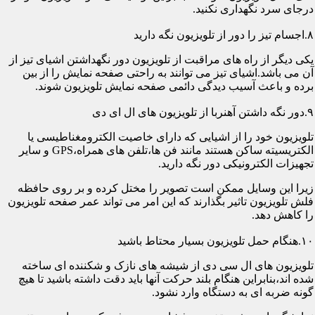
درجای سرد نگهداری نکنید.
۸.اجسام تیز را دور از تلویزیون نگه دارید
یکی دیگر از راه های مراقبت از تلویزیون دور نگهداشتن اشیای تیز از
آن می باشد.اشیای تیز می توانند به راحتی صفحه نمایش را از بین
برده و باعث آسیب دیدگی دائمی صفحه نمایش تلویزیون شوند.
۹.دور نگه داشتن آهنربا از تلویزیون های ال ای دی
تلویزیون خود را از اشیایی که دارای خاصیت الکترومغناطیسی یا
الکتریسیته ساکن هستند مانند فن ها،تلفن های همراه،GPS و سایر
تجهیزات الکترونیکی دور نگه دارید.
زیرا این وسایل ممکن است تصویر را مختل کرده و بر روی حافظه
فلش تلویزیون تاثیر بگذارند که این امر می تواند عمر صفحه تلویزیون
را کاهش دهد.
۱۰.هنگام حمل تلویزیون بسیار محتاط باشید
تلویزیون های ال سی دی از شیشه های نازک و شکننده ای ساخته
شده اند،بنابراین هنگام بلند حرکت آنها باید دقت داشته باشید تا هیچ
گونه ضربه ای به دستگاه وارد نشود.