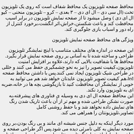
محافظ صفحه تلویزیون یک محافظ شفاف است که روی یک تلویزیون
تخت (ال سی دی – ال ای دی – ۳ بعدی – کرو – تلویزیون منحنی – کیو
ال ای دی ) وصل میشود تا از صفحه نمایش تلویزیون در برابر اسیب
محافظت کند و باعث شکستن،خراش،اثر انگشت،برخورد کنترل از
راه دور و اسباب بازی جلوگیری کند.
ویژگی های محافظ صفحه نمایش تلویزیون
این صفحه در اندازه های مختلف متناسب با اینچ نمایشگر تلویزیون
طراحی و ساخته شده تا به آسانی بر روی صفحه نمایش قرار بگیرد.
محافظ ها با شفافیت بالایی که دارند،علاوه بر افزایش امنیت
تلویزیون،کیفیت تصویر را نیز به نحو چشمگیری حفظ می کنند و خللی
در طراحی شیک تلویزیون ایجاد نمی کنند.پس با داشتن محافظ صفحه
led،هم کیفیت تصویر تلویزیون عایدتان خواهد شد هم می توانید به
خوبی از نمایشگر آن محافظت کنید تا بازیگوشی بچه ها در خانه،ضربه
ای به تلویزیون وارد نکند.
این محافظ صفحه ال ای دی به وسیله ی فناوری های پیشرفته،به
صورت نشکن طراحی شده و مهم تر از آن باعث تاریک شدن رنگ
های نمایش داده نخواهد شد و با حفظ روشنی کامل
تصاویر،تلویزیونتان را همراهی می کند.
مورد دیگر اینکه به دلیل جنس شیشه ای مانند و بی رنگ بودن،بر روی
صفحه نمایش به کلی نامرئی دیده می شود.پس اگر طراحی صفحه و