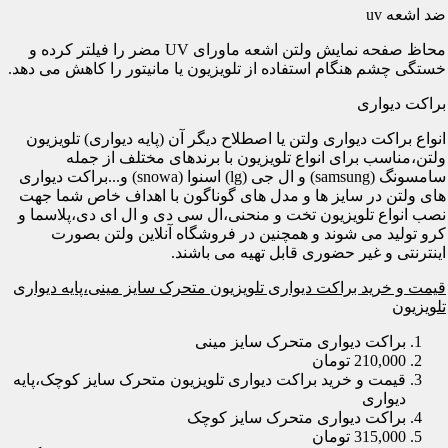
ضد اشعه uv
محاظ صفحه نمایش ولتن اشعه ماورای UV مضر را فیلتر کرده و
خستگی چشم هنگام استفاده از تلویزیون یا مانیتور را کاهش می دهد.
براکت دیواری
انواع براکت دیواری ولتن یا اصطلاح دیگر آن (پایه دیواری) تلویزیون
ولتن،مناسب برای انواع تلویزیون با برندهای مختلف از جمله
سامسونگ (samsung) و ال جی (lg) اسنوا (snowa) و...براکت دیواری
های ولتن در سایز ها و مدل های گوناگون با اهداف خاص شما جهت
نصب انواع تلویزیون تخت و منحنی،ال سی دی و ال ای دی،پلاسما و
کرو تولید می شوند و همچنین در فروشگاه آنلاین ولتن بصورت
اینترنتی و غیر حضوری قابل تهیه می باشند.
قیمت و خرید براکت دیواری تلویزیون متحرک سایز مینی،پایه دیواری
تلویزیون
براکت دیواری متحرک سایز مینی
210,000 تومان
قیمت و خرید براکت دیواری تلویزیون متحرک سایز کوچک،پایه
دیواری
براکت دیواری متحرک سایز کوچک
315,000 تومان