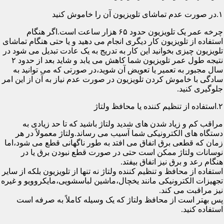
۱.در صورت عدم تماشای تلویزیون آن را خاموش کنید
چرخه عمر یک تلویزیون حدود ۶۵ هزار ساعت است.اگر هنگام
استفاده از تلویزیون کار دیگری انجام می دهید و یا حتی هنگام تماشای
تلویزیون چیزی بخوانید این کار به تدریج به یک عادت تبدیل می شود در
نتیجه طول عمر تلویزیون شما کاهش می یابد و شاید بعد از حدود ۲
سال مجبور به تعمیر یا تعویض آن شوید،در صورتی که می توانید به
سادگی با خاموش کردن تلویزیون در صورت عدم نیاز به آن از این امر
جلوگیری کنید.
۲.استفاده از تنظیم کننده یا محافظ ولتاژ
مراقب کم و زیاد شدن های شدید ولتاژ باشید که تا حد زیادی به
دستگاه های الکترونیکی شما آسیب می رساند.ولتاژ معمولاً در هر
زمان که قطعی برق اتفاق می افتد به طور ناگهانی قطع می شود،اما
نوسانات ولتاژ ممکن است حتی در صورت قطع نبودن برق یا در
هنگام رعد و برق نیز اتفاق بیفتد.
استفاده از محافظ و تنظیم کننده ولتاژ نه تنها از تلویزیون بلکه از سایر
تجهیزات الکترونیکی مانند یخچال،ماشین لباسشویی،مایکروویو و غیره
نیز مراقبت می کند.
پس بهتر است از محافظ ولتاژ که یک وسیله کاملاً به صرفه است
استفاده کنید.