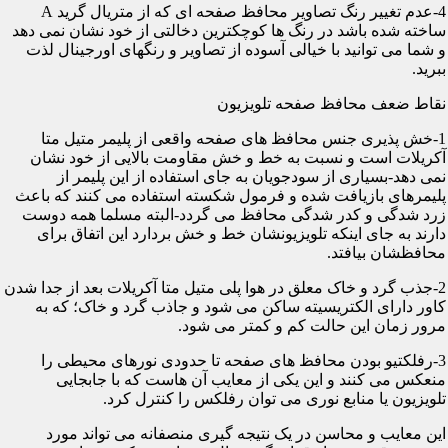
4-عدم تغییر رنگ تصاویر محافظ صفحه ای که از متریال گرید A
ساخته شده باشد در رنگ ها کوچکترین دخالتی از خود نشان نمی دهد
و شما می توانید با خیالی آسوده از تصاویر و رنگهای اورجینال لذت
ببرید.
نقاط ضعف محافظ صفحه تلویزیون
1-خش پذیری جنس محافظ های صفحه واقعی از پلیمر متیل متا
آکریلات است و نسبت به خط و خش مقاومت بالایی از خود نشان
نمی دهد-بسیاری از سودجویان به جای استفاده از این پلیمر از
پلیمرهای بازیافت شده و فرمول شکسته استفاده می کنند که باعث
زرد شدگی و کدر شدگی محافظ می گردد-البته مسلما همه دوست
دارند به جای اینکه تلویزیونشان خط و خش بردارد این اتفاق برای
محافظشان بیافتد.
2-جذب گرد و خاک معلق در هوا پلی متیل متا آکریلات بعد از جدا شدن
کاور دارای الکتریسیته ساکن می شود و جاذب گرد و خاک؛ که به
مرور زمان این حالت کم و کمتر می شود.
3-رفلکتیو بودن محافظ های صفحه تا حدودی نورهای محیطی را
منعکس می کنند و این یکی از معایب آن هاست که با جابجایی
تلویزیون یا منابع نوری می توان رفلکس را کنترل کرد.
این معایب و محاسن در یک نتیجه گیری منصفانه می تواند مورد