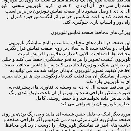
تخت (ال سی دی – ال ای دی – ۳ بعدی – کرو – تلویزیون منحنی – کیو
ال ای دی ) وصل میشود تا از صفحه نمایش تلویزیون در برابر اسیب
محافظت کند و باعث شکستن،خراش،اثر انگشت،برخورد کنترل از
راه دور و اسباب بازی جلوگیری کند.
ویژگی های محافظ صفحه نمایش تلویزیون
این صفحه در اندازه های مختلف متناسب با اینچ نمایشگر تلویزیون
طراحی و ساخته شده تا به آسانی بر روی صفحه نمایش قرار بگیرد.
محافظ ها با شفافیت بالایی که دارند،علاوه بر افزایش امنیت
تلویزیون،کیفیت تصویر را نیز به نحو چشمگیری حفظ می کنند و خللی
در طراحی شیک تلویزیون ایجاد نمی کنند.پس با داشتن محافظ صفحه
led،هم کیفیت تصویر تلویزیون عایدتان خواهد شد هم می توانید به
خوبی از نمایشگر آن محافظت کنید تا بازیگوشی بچه ها در خانه،ضربه
ای به تلویزیون وارد نکند.
این محافظ صفحه ال ای دی به وسیله ی فناوری های پیشرفته،به
صورت نشکن طراحی شده و مهم تر از آن باعث تاریک شدن رنگ
های نمایش داده نخواهد شد و با حفظ روشنی کامل
تصاویر،تلویزیونتان را همراهی می کند.
مورد دیگر اینکه به دلیل جنس شیشه ای مانند و بی رنگ بودن،بر روی
صفحه نمایش به کلی نامرئی دیده می شود.پس اگر طراحی صفحه و
حاشیه های اطراف نمایشگر تلویزیونتان را دوست دارید،این محافظ
نمایشگر در طراحی اش تغییری ایجاد نخواهد کرد.