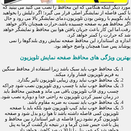
مورد دیگر اینکه هنگامی که این محافظ را نصب می کنید می بینید که
با کمی فاصله از نمایشگر اصلی قرار می گیرد؛ اگر دلیلش را بخواهید
باید بگوییم با روشن بودن تلویزیون،دمای نمایشگر بالا می رود و حال
اگر محافظ هم به صفحه چسبیده باشد،حرارت همچنان بالاتر خواهد
رفت.اما این کار باعث جریان یافتن هوا بین محافظ و نمایشگر خواهد
شد که حرارت را کمتر خواهد کرد.
اندازه ی استاندارد این محافظ صفحه نمایش روی بلندگوها را نمی
پوشاند پس صدا همچنان واضح خواهد بود.
بهترین ویژگی های محافظ صفحه نمایش تلویزیون
یک محافظ خوب باید سبک باشد زیرا استفاده از محافظ سنگین
به فریم تلویزیون فشار وارد میکند.
یک محافظ خوب نباید روی زیبایی تلویزیون تاثیر بگذارد.
یک محافظ خوب نباید با چسب روی تلویزیون نصب شود چراکه
چسب روی قاب تلویزیون باقی می ماند و همچنین محافظ باید
در زمان تمییز کردن تلویزیون به راحتی جدا و دوباره نصب شود.
یک محافظ خوب باید نسبت به ضربه مقاوم باشد.
یک محافظ خوب نباید کیپ تلویزیون شود بلکه باید با صفحه
تلویزیون کمی فاصله داشته باشد تا هوا ردو بدل شود و صفحه
تلویزیون گرم نشود.زیرا فاصله ی غیر استاندارد بین محافظ و
پنل باعث حبس شدن گرما و در نتیجه بازگشت گرما به پنل
خواهد شد که عمر پنل را تا 30 درصد کاهش خواهد داد.