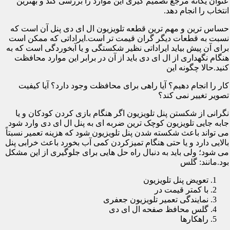
عنوان یگانه مرجع تصمیم گیری این موارد را بررسی کند و بهترین
انتخاب را انجام دهد.
حساس ترین و مهم ترین قطعه تلویزیون ال ای دی پنل آن است که
نسبت به قطعات دیگر گران قیمت تر است.ایراداتی که ممکن است
برای آن پیش بیاید ایراداتی نظیر شکستگی و یا آبخوردگی است که به
هنگام نگهداری از ال ای دی باید از آن در برابر این موارد محافظت
کنید.حالا چگونه این
کار را انجام دهیم؟ آیا راهی برای محافظت وجود دارد؟ آیا کیفیت
تصویر تغییر نمی کند؟
نگرانی از شکستن پنل تلویزیون اگر هنگام بازی کردن کودکان و یا
جابه جایی تلویزیون کوچک ترین ضربه ای به پنل ال ای دی وارد شود
می تواند باعث شکسته شدن پنل تلویزیون شود که هزینه تعمیر نسبتاً
بالایی دارد و یا حتی هنگام تمیزکردن کمی آب بخورد باعث خرابی پنل
می شود؛ ولی باید به دنبال راه حل هایی برای جلوگیری از این مشکل
بود.مانند: گلس
تعویض پنل تلویزیون
با کمتر قیمت در
نمایندگی تعمیر تلویزیون جعفری
گلس محافظ صفحه ال ای دی
راهکارها