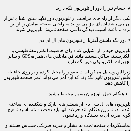
۸.اجسام تیز را دور از تلویزیون نگه دارید
یکی دیگر از راه های مراقبت از تلویزیون دور نگهداشتن اشیای تیز از
آن می باشد.اشیای تیز می توانند به راحتی صفحه نمایش را از بین
برده و باعث آسیب دیدگی دائمی صفحه نمایش تلویزیون شوند.
۹.دور نگه داشتن آهنربا از تلویزیون های ال ای دی
تلویزیون خود را از اشیایی که دارای خاصیت الکترومغناطیسی یا
الکتریسیته ساکن هستند مانند فن ها،تلفن های همراه،GPS و سایر
تجهیزات الکترونیکی دور نگه دارید.
زیرا این وسایل ممکن است تصویر را مختل کرده و بر روی حافظه
فلش تلویزیون تاثیر بگذارند که این امر می تواند عمر صفحه تلویزیون
را کاهش دهد.
۱۰.هنگام حمل تلویزیون بسیار محتاط باشید
تلویزیون های ال سی دی از شیشه های نازک و شکننده ای ساخته
شده اند،بنابراین هنگام بلند حرکت آنها باید دقت داشته باشید تا هیچ
گونه ضربه ای به دستگاه وارد نشود.
نمایشگرهای صفحه تخت به فشار و ضربه فیزیکی حساس هستند و
فشار می تواند به صفحه داخلی آسیب برساند.