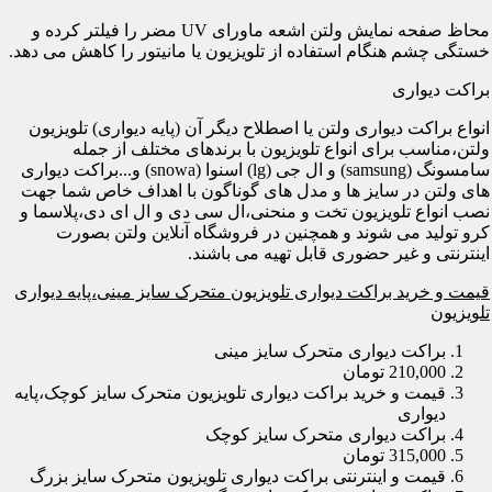
محاظ صفحه نمایش ولتن اشعه ماورای UV مضر را فیلتر کرده و
خستگی چشم هنگام استفاده از تلویزیون یا مانیتور را کاهش می دهد.
براکت دیواری
انواع براکت دیواری ولتن یا اصطلاح دیگر آن (پایه دیواری) تلویزیون
ولتن،مناسب برای انواع تلویزیون با برندهای مختلف از جمله
سامسونگ (samsung) و ال جی (lg) اسنوا (snowa) و...براکت دیواری
های ولتن در سایز ها و مدل های گوناگون با اهداف خاص شما جهت
نصب انواع تلویزیون تخت و منحنی،ال سی دی و ال ای دی،پلاسما و
کرو تولید می شوند و همچنین در فروشگاه آنلاین ولتن بصورت
اینترنتی و غیر حضوری قابل تهیه می باشند.
قیمت و خرید براکت دیواری تلویزیون متحرک سایز مینی،پایه دیواری
تلویزیون
براکت دیواری متحرک سایز مینی
210,000 تومان
قیمت و خرید براکت دیواری تلویزیون متحرک سایز کوچک،پایه
دیواری
براکت دیواری متحرک سایز کوچک
315,000 تومان
قیمت و اینترنتی براکت دیواری تلویزیون متحرک سایز بزرگ