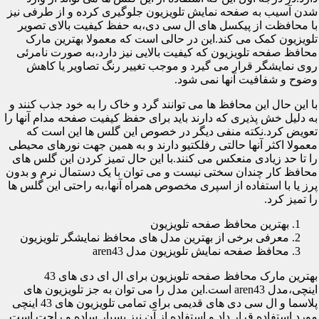
شدن آسیب به صفحه نمایش تلویزیون جلوگیری کرده و از طرفی نیز
با محافظت از پیکسل های ال سی دی،به حفظ کیفیت بالای تصویر
تلویزیون کمک می کند.این در حالی است که معمولا بهترین مارک
محافظ صفحه تلویزیون که کیفیت بالایی نیز دارد،به صورت نامرئی
روی نمایشگر قرار می گیرد و موجب تغییر رنگ تصاویر یا کاهش
وضوح و شفافیت آنها نمی شود.
با این حال این محافظ ها می توانند گرد و خاک را به خود جذب کنند و
به دلیل خش پذیری که دارند باید برای حفظ کیفیت صفحه مدام آنها را
تعویض کرد.نکته منفی دیگر در خصوص این گلس ها این است که
معمولا اکثر آنها حالتی رفلکتیو دارند و به همین جهت نورهای محیطی
را تا حد زیادی منعکس می کنند.با این حال تمیز کردن این گلس های
محافظ کار چندان سختی نیست و می توان با یک دستمال نرم و بدون
پرز یا با استفاده از اسپری مخصوص همراه آنها،به راحتی این گلس ها
را تمیز کرد.
بهترین محافظ صفحه تلویزیون
معرفی برخی از بهترین مدل های محافظ نمایشگر تلویزیون
محافظ صفحه نمایش تلویزیون مدل aren43
بهترین مارک محافظ صفحه تلویزیون برای ال ای دی های 43
اینچی،مدل aren43 است.این مدل را می توان به جز تلویزیون های
پلاسما و ال سی دی های قدیمی برای تمامی تلویزیون های 43 اینچی
مورد استفاده قرار داد و استفاده از آن نیز بسیار ساده و راحت است.