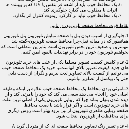
یک محافظ خوب باید از اشعه فرابنفش یا UV که بر بییننده ها
اثرات نا مطلوب می گذارد جلوگیری کند.
یک محافظ خوب نباید بر کارکرد ریموت کنترل اثر بگذارد.
نقاط قوت محافظ صفحه تلویزیون در نایین
1-جلوگیری از آسیب دیدن پنل یا صفحه نمایش تلویزیون پنل تلویزیون
همانطور که در مقاله قبل-چرا محافظ صفحه تلویزیون-گفته شد
مهمترین و ضعیف ترین بخش تلویزیون است.بنابراین منطقی است که
بخواهیم تلویزیون خود را در برابر تهدیدات بالقوه ایمن کنیم.
2-عدم کاهش کیفیت تصویر مسلما یکی از علت های خرید تلویزیون
های جدید کیفیت تصویر بالای آنهاست.با خرید یک محافظ صفحه خوب
می توانیم از کیفیت بالای تصاویر لذت ببریم و نگران از دست دادن
حتی یک پیکسل از تصاویر نباشیم.
3-نامرئی بودن محافظ یک محافظ صفحه خوب علاوه بر اینکه وظیفه
اصلی خود را انجام می دهد سعی می کند که خود را نامرئی کند و از
دیده شدن پنهان بماند چرا که زیبایی تلویزیون یکی از اصلی ترین علت
های خرید تلویزیون است و اگر قرار باشد با نصب محافظ
صفحه،زیبایی ظاهری تلویزیون از بین برود بهتر است روش دیگری
برای محافظت از تلویزیون انتخاب شود.
4-عدم تغییر رنگ تصاویر محافظ صفحه ای که از متریال گرید A