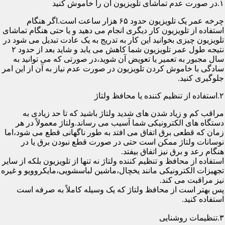
۱.در صورت عدم تماشای تلویزیون آن را خاموش کنید
چرخه عمر یک تلویزیون حدود ۶۵ هزار ساعت است.اگر هنگام
استفاده از تلویزیون کار دیگری انجام می دهید و یا حتی هنگام تماشای
تلویزیون چیزی بخوانید این کار به تدریج به یک عادت تبدیل می شود در
نتیجه طول عمر تلویزیون شما کاهش می یابد و شاید بعد از حدود ۲
سال مجبور به تعمیر یا تعویض آن شوید،در صورتی که می توانید به
سادگی با خاموش کردن تلویزیون در صورت عدم نیاز به آن از این امر
جلوگیری کنید.
۲.استفاده از تنظیم کننده یا محافظ ولتاژ
مراقب کم و زیاد شدن های شدید ولتاژ باشید که تا حد زیادی به
دستگاه های الکترونیکی شما آسیب می رساند.ولتاژ معمولاً در هر
زمان که قطعی برق اتفاق می افتد به طور ناگهانی قطع می شود،اما
نوسانات ولتاژ ممکن است حتی در صورت قطع نبودن برق یا در
هنگام رعد و برق نیز اتفاق بیفتد.
استفاده از محافظ و تنظیم کننده ولتاژ نه تنها از تلویزیون بلکه از سایر
تجهیزات الکترونیکی مانند یخچال،ماشین لباسشویی،مایکروویو و غیره
نیز مراقبت می کند.
پس بهتر است از محافظ ولتاژ که یک وسیله کاملاً به صرفه است
استفاده کنید.
۳.تنظیمات روشنایی