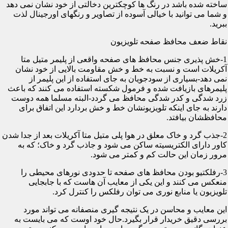
ساخته شده باشد در رنگ ها کوچکترین دخالتی از خود نشان نمی دهد
و شما می توانید با خیالی آسوده از تصاویر و رنگهای اورجینال لذت
ببرید.
نقاط ضعف محافظ صفحه تلویزیون
1-خش پذیری جنس محافظ های صفحه واقعی از پلیمر متیل متا
آکریلات است و نسبت به خط و خش مقاومت بالایی از خود نشان
نمی دهد-بسیاری از سودجویان به جای استفاده از این پلیمر از
پلیمرهای بازیافت شده و فرمول شکسته استفاده می کنند که باعث
زرد شدگی و کدر شدگی محافظ می گردد-البته مسلما همه دوست
دارند به جای اینکه تلویزیونشان خط و خش بردارد این اتفاق برای
محافظشان بیافتد.
2-جذب گرد و خاک معلق در هوا پلی متیل متا آکریلات بعد از جدا شدن
کاور دارای الکتریسیته ساکن می شود و جاذب گرد و خاک؛ که به
مرور زمان این حالت کم و کمتر می شود.
3-رفلکتیو بودن محافظ های صفحه تا حدودی نورهای محیطی را
منعکس می کنند و این یکی از معایب آن هاست که با جابجایی
تلویزیون یا منابع نوری می توان رفلکس را کنترل کرد.
این معایب و محاسن در یک نتیجه گیری منصفانه می تواند مورد
بررسی دقیق خریدار قرار بگیرد.حال خود اوست که می بایست به