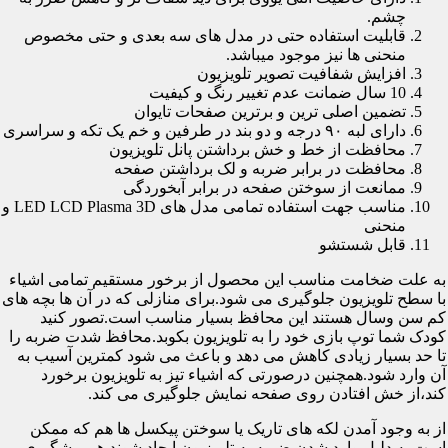
چشم.
قابلیت استفاده حتی در مدل های سه بعدی و حتی مخصوص
منحنی ها نیز موجود میباشد.
افزایش شفافیت تصویر تلویزیون
10 سال ضمانت عدم تغییر رنگ و کیفیت
تضمین اصلی ترین و برترین صفحات تایوان
دارای لبه ۹۰ درجه و دو بند در طرفین و خم یک تکه و سراسری
محافظت از خط و خش برداشتن پانل تلویزیون
محافظت در برابر ضربه و لک برداشتن صفحه
ممانعت از سوختن صفحه در برابر آبخوردگی
مناسب جهت استفاده تمامی مدل های LED LCD Plasma 3D و
منحنی
قابل شستشو
به علت ضخامت مناسب این محصول از برخور مستقیم تمامی اشیاء
با سطح تلویزیون جلوگیری می شود.برای منازلی که در آن ها بچه های
کم سن وسال هستند این محافظ بسیار مناسب است.تصور کنید
کودک شما توپ بازی خود را به تلویزیون بکوبد.محافظ شدت ضربه را
تا حد بسیار زیادی کاهش می دهد و باعث می شود کمترین آسیب به
آن وارد شود.همچنین درصورتی که اشیاء تیز به تلویزیون برخورد
کند،از خش افتادن روی صفحه نمایش جلوگیری می کند.
از به وجود آمدن لکه های تاریک یا سوختن پیکسل ها هم که ممکن
است به دلیل وارد شدن ضربه به تلویزیون ایجاد شوند هم پیشگیری