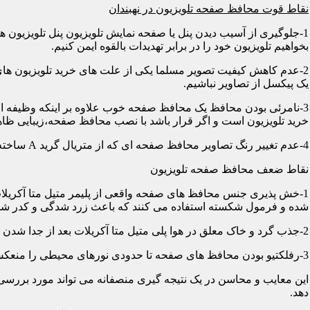
نقاط قوت محافظ صفحه تلویزیون در نهبندان
1-جلوگیری از آسیب دیدن پنل یا صفحه نمایش تلویزیون پنل تلویزیو
بخواهیم تلویزیون خود را در برابر تهدیدات بالقوه ایمن کنیم.
2-عدم کاهش کیفیت تصویر مسلما یکی از علت های خرید تلویزیون های
یک پیکسل از تصاویر نباشیم.
3-نامرئی بودن محافظ یک محافظ صفحه خوب علاوه بر اینکه وظیفه اصلی
خرید تلویزیون است و اگر قرار باشد با نصب محافظ صفحه،زیبایی ظاه
4-عدم تغییر رنگ تصاویر محافظ صفحه ای که از متریال گرید A ساخته شده باشد در رنگ ها کوچکترین دخالتی از خود نشان نمی دهد و شما می توانید با خیالی آسوده از تصاویر و رنگهای اورجینال لذت ببرید.
نقاط ضعف محافظ صفحه تلویزیون
1-خش پذیری جنس محافظ های صفحه واقعی از پلیمر متیل متا آکریلات
شده و فرمول شکسته استفاده می کنند که باعث زرد شدگی و کدر شدگی
2-جذب گرد و خاک معلق در هوا پلی متیل متا آکریلات بعد از جدا شدن کاور دارای الکتریسیته ساکن می شود و جاذب گرد و خاک؛ که به مرور زمان این حالت کم و کمتر می شود.
3-رفلکتیو بودن محافظ های صفحه تا حدودی نورهای محیطی را منعکس می کنند و این یکی از معایب آن هاست که با جابجایی تلویزیون یا منابع نوری می توان رفلکس را کنترل کرد.
این معایب و محاسن در یک نتیجه گیری منصفانه می تواند مورد بررسی 
دهد.