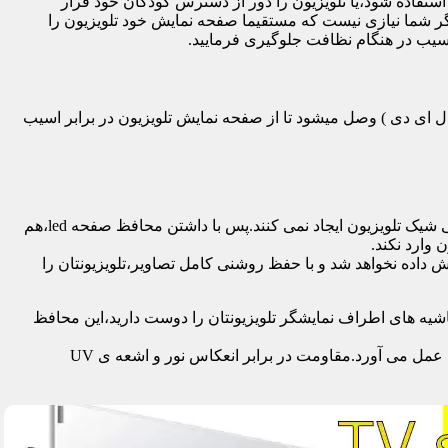
تفاده شود،یا تلویزیون را دور از دسترس کودکان خود قرار
گر شما نیازی نیست که مستقیما صفحه نمایش خود تلویزیون را
آسیب در هنگام نظافت جلوگیری فرمایید.
سی دی – ال ای دی – ۳ بعدی – کرو – تلویزیون منحنی – کیو ال ای دی ) وصل میشود تا از صفحه نمایش تلویزیون در برابر اسیب
محافظ ها با شفافیت بالایی که دارند،علاوه بر افزایش امنیت تلویزیون،کیفیت تصویر را نیز به نحو چشمگیری حفظ می کنند و خللی در طراحی شیک تلویزیون ایجاد نمی کنند.پس با داشتن محافظ صفحه led،هم
 وارد نکند.
اده نخواهد شد و با حفظ روشنی کامل تصاویر،تلویزیونتان را
یه های اطراف نمایشگر تلویزیونتان را دوست دارید،این محافظ
جدا از محافظت از نمایشگر توسط این محصول،همچنین به عنوان فیلتر در برابر 96٪ تا 99٪ اشعه ماوراء بنفش از چشم و پوست محافظت به عمل می آورد.مقاومت در برابر انعکاس نور و اشعه ی UV