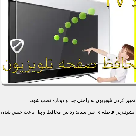
یز کردن تلویزیون به راحتی جدا و دوباره نصب شود.
م نشود.زیرا فاصله ی غیر استاندارد بین محافظ و پنل باعث حبس شدن