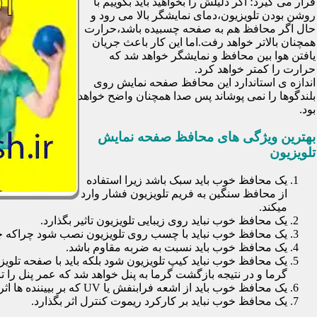
قرار می گیرد؛ اگر دلیلش را بخواهید باید بگوییم با
روشن بودن تلویزیون،دمای نمایشگر بالا می رود و
حال اگر محافظ هم به صفحه چسبیده باشد،حرارت
همچنان بالاتر خواهد رفت.اما این کار باعث جریان
یافتن هوا بین محافظ و نمایشگر خواهد شد که
حرارت را کمتر خواهد کرد.
اندازه ی استاندارد این محافظ صفحه نمایش روی
بلندگوها را نمی پوشاند پس صدا همچنان واضح خواهد
بود.
بهترین ویژگی های محافظ صفحه نمایش
تلویزیون
یک محافظ خوب باید سبک باشد زیرا استفاده
از محافظ سنگین به فریم تلویزیون فشار وارد
میکند.
یک محافظ خوب نباید روی زیبایی تلویزیون تاثیر بگذارد.
یک محافظ خوب نباید با چسب روی تلویزیون نصب شود چراکه چسب
یک محافظ خوب باید نسبت به ضربه مقاوم باشد.
یک محافظ خوب نباید کیپ تلویزیون شود بلکه باید با صفحه تلوی
گرما و در نتیجه بازگشت گرما به پنل خواهد شد که عمر پنل را تا 30 درصد کاهش خواهد داد
یک محافظ خوب باید از اشعه فرابنفش یا UV که بر بییننده ها اثرات نا مطلوب می گذارد جلوگیری کند.
یک محافظ خوب نباید بر کارکرد ریموت کنترل اثر بگذارد.