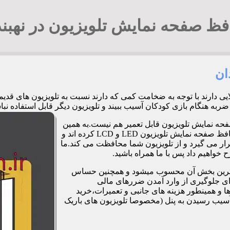
ظ صفحه نمایش تلویزیون در نهبن
ان
لایی دارند با توجه به ضخامت کمی که دارند نسبت به تلویزیون های ق
زی کودکان آسیب ببیند و تلویزیون دیگر قابل استفاده نباشد. 09194294548 آقای ج
فحه نمایش تلویزیون قابل تعمیر هم نیست.به همین
دلیل برخی شرکت ها و کارگاه ها اقدام به طراحی و تولید صفحات محافظ صفحه نمایش تلویزیون LED و LCD کرده اند و
ر می گیرد و از تلویزیون شما محافظت می کند.ما
خواهیم داد پس با ما همراه باشید.
مت ترین بخش آن محسوب میشود و همچنین حساس
رای جلوگیری از وارد آمدن ضررهای مالی
 و همینطور هزینه های جانبی و تعمیرات،خرید
آسیب رسیدن به پنل (مخصوصا تلویزیون های باریک