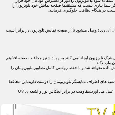
تفاده شود،یا تلویزیون را دور از دسترس کودکان خود قرار
گر شما نیازی نیست که مستقیما صفحه نمایش خود تلویزیون را
آسیب در هنگام نظافت جلوگیری فرمایید.
سی دی – ال ای دی – ۳ بعدی – کرو – تلویزیون منحنی – کیو ال ای دی ) وصل میشود تا از صفحه نمایش تلویزیون در برابر اسیب
محافظ ها با شفافیت بالایی که دارند،علاوه بر افزایش امنیت تلویزیون،کیفیت تصویر را نیز به نحو چشمگیری حفظ می کنند و خللی در طراحی شیک تلویزیون ایجاد نمی کنند.پس با داشتن محافظ صفحه led،هم
 وارد نکند.
اده نخواهد شد و با حفظ روشنی کامل تصاویر،تلویزیونتان را
یه های اطراف نمایشگر تلویزیونتان را دوست دارید،این محافظ
جدا از محافظت از نمایشگر توسط این محصول،همچنین به عنوان فیلتر در برابر 96٪ تا 99٪ اشعه ماوراء بنفش از چشم و پوست محافظت به عمل می آورد.مقاومت در برابر انعکاس نور و اشعه ی UV