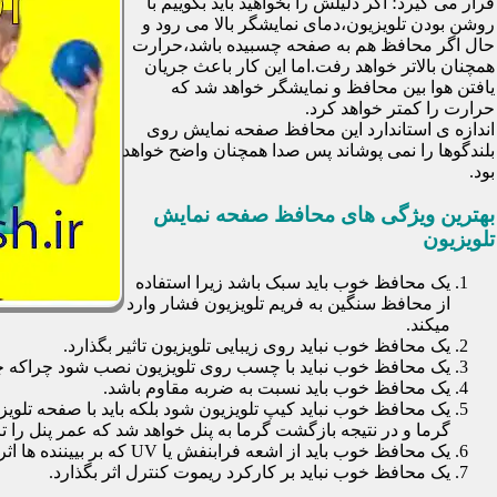
قرار می گیرد؛ اگر دلیلش را بخواهید باید بگوییم با
روشن بودن تلویزیون،دمای نمایشگر بالا می رود و
حال اگر محافظ هم به صفحه چسبیده باشد،حرارت
همچنان بالاتر خواهد رفت.اما این کار باعث جریان
یافتن هوا بین محافظ و نمایشگر خواهد شد که
حرارت را کمتر خواهد کرد.
اندازه ی استاندارد این محافظ صفحه نمایش روی
بلندگوها را نمی پوشاند پس صدا همچنان واضح خواهد
بود.
بهترین ویژگی های محافظ صفحه نمایش
تلویزیون
یک محافظ خوب باید سبک باشد زیرا استفاده
از محافظ سنگین به فریم تلویزیون فشار وارد
میکند.
یک محافظ خوب نباید روی زیبایی تلویزیون تاثیر بگذارد.
یک محافظ خوب نباید با چسب روی تلویزیون نصب شود چراکه چسب
یک محافظ خوب باید نسبت به ضربه مقاوم باشد.
یک محافظ خوب نباید کیپ تلویزیون شود بلکه باید با صفحه تلوی
گرما و در نتیجه بازگشت گرما به پنل خواهد شد که عمر پنل را تا 30 درصد کاهش خواهد داد
یک محافظ خوب باید از اشعه فرابنفش یا UV که بر بییننده ها اثرات نا مطلوب می گذارد جلوگیری کند.
یک محافظ خوب نباید بر کارکرد ریموت کنترل اثر بگذارد.