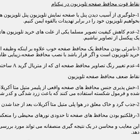
نقاط قوت محافظ صفحه تلویزیون در نیکنام
1-جلوگیری از آسیب دیدن پنل یا صفحه نمایش تلویزیون پنل تلویزیو
بخواهیم تلویزیون خود را در برابر تهدیدات بالقوه ایمن کنیم.
2-عدم کاهش کیفیت تصویر مسلما یکی از علت های خرید تلویزیون های
یک پیکسل از تصاویر نباشیم.
3-نامرئی بودن محافظ یک محافظ صفحه خوب علاوه بر اینکه وظیفه اصلی
خرید تلویزیون است و اگر قرار باشد با نصب محافظ صفحه،زیبایی ظاه
4-عدم تغییر رنگ تصاویر محافظ صفحه ای که از متریال گرید A ساخته شده باشد در رنگ ها کوچکترین دخالتی از خود نشان نمی دهد و شما می توانید با خیالی آسوده از تصاویر و رنگهای اورجینال لذت ببرید.
نقاط ضعف محافظ صفحه تلویزیون
1-خش پذیری جنس محافظ های صفحه واقعی از پلیمر متیل متا آکریلات
شده و فرمول شکسته استفاده می کنند که باعث زرد شدگی و کدر شدگی
2-جذب گرد و خاک معلق در هوا پلی متیل متا آکریلات بعد از جدا شدن کاور دارای الکتریسیته ساکن می شود و جاذب گرد و خاک؛ که به مرور زمان این حالت کم و کمتر می شود.
3-رفلکتیو بودن محافظ های صفحه تا حدودی نورهای محیطی را منعکس می کنند و این یکی از معایب آن هاست که با جابجایی تلویزیون یا منابع نوری می توان رفلکس را کنترل کرد.
این معایب و محاسن در یک نتیجه گیری منصفانه می تواند مورد بررسی 
دهد.