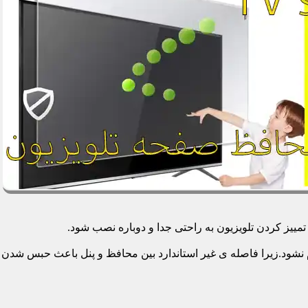
یز کردن تلویزیون به راحتی جدا و دوباره نصب شود.
م نشود.زیرا فاصله ی غیر استاندارد بین محافظ و پنل باعث حبس شدن