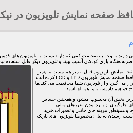
فظ صفحه نمایش تلویزیون در نیکن
م
ایی دارند با توجه به ضخامت کمی که دارند نسبت به تلویزیون های قد
زی کودکان آسیب ببیند و تلویزیون دیگر قابل استفاده نباشد. 09194294548 آقای ج
فحه نمایش تلویزیون قابل تعمیر هم نیست.به همین
دلیل برخی شرکت ها و کارگاه ها اقدام به طراحی و تولید صفحات محافظ صفحه نمایش تلویزیون LED و LCD کرده اند و
ر می گیرد و از تلویزیون شما محافظت می کند.ما
خواهیم داد پس با ما همراه باشید.
مت ترین بخش آن محسوب میشود و همچنین حساس
رای جلوگیری از وارد آمدن ضررهای مالی
 و همینطور هزینه های جانبی و تعمیرات،خرید
آسیب رسیدن به پنل (مخصوصا تلویزیون های باریک