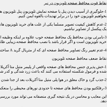
نقاط قوت محافظ صفحه تلویزیون در نیر
1-جلوگیری از آسیب دیدن پنل یا صفحه نمایش تلویزیون پنل تلویزیو
بخواهیم تلویزیون خود را در برابر تهدیدات بالقوه ایمن کنیم.
2-عدم کاهش کیفیت تصویر مسلما یکی از علت های خرید تلویزیون های
یک پیکسل از تصاویر نباشیم.
3-نامرئی بودن محافظ یک محافظ صفحه خوب علاوه بر اینکه وظیفه اصلی
خرید تلویزیون است و اگر قرار باشد با نصب محافظ صفحه،زیبایی ظاه
4-عدم تغییر رنگ تصاویر محافظ صفحه ای که از متریال گرید A ساخته شده باشد در رنگ ها کوچکترین دخالتی از خود نشان نمی دهد و شما می توانید با خیالی آسوده از تصاویر و رنگهای اورجینال لذت ببرید.
نقاط ضعف محافظ صفحه تلویزیون
1-خش پذیری جنس محافظ های صفحه واقعی از پلیمر متیل متا آکریلات
شده و فرمول شکسته استفاده می کنند که باعث زرد شدگی و کدر شدگی
2-جذب گرد و خاک معلق در هوا پلی متیل متا آکریلات بعد از جدا شدن کاور دارای الکتریسیته ساکن می شود و جاذب گرد و خاک؛ که به مرور زمان این حالت کم و کمتر می شود.
3-رفلکتیو بودن محافظ های صفحه تا حدودی نورهای محیطی را منعکس می کنند و این یکی از معایب آن هاست که با جابجایی تلویزیون یا منابع نوری می توان رفلکس را کنترل کرد.
این معایب و محاسن در یک نتیجه گیری منصفانه می تواند مورد بررسی 
دهد.