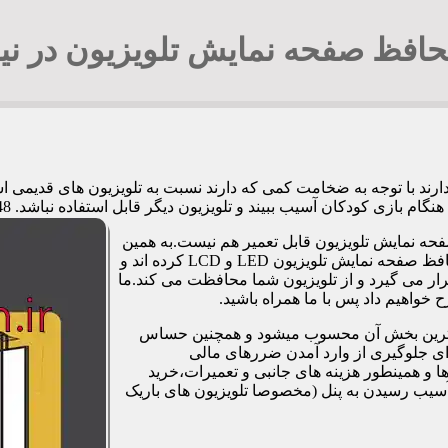
افظ صفحه نمایش تلویزیون در نی
 دارند با توجه به ضخامت کمی که دارند نسبت به تلویزیون های قدیمی
کان آسیب ببیند و تلویزیون دیگر قابل استفاده نباشد. 09194294548 آقای جوادی
فحه نمایش تلویزیون قابل تعمیر هم نیست.به همین
دلیل برخی شرکت ها و کارگاه ها اقدام به طراحی و تولید صفحات محافظ صفحه نمایش تلویزیون LED و LCD کرده اند و
ر می گیرد و از تلویزیون شما محافظت می کند.ما
خواهیم داد پس با ما همراه باشید.
مت ترین بخش آن محسوب میشود و همچنین حساس
رای جلوگیری از وارد آمدن ضررهای مالی
 و همینطور هزینه های جانبی و تعمیرات،خرید
آسیب رسیدن به پنل (مخصوصا تلویزیون های باریک