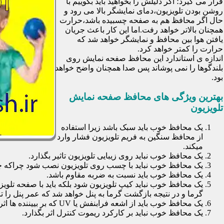
قرار می گیرد؛ اگر دلیلش را بخواهید باید بگوییم با
روشن بودن تلویزیون،دمای نمایشگر بالا می رود و
حال اگر محافظ هم به صفحه چسبیده باشد،حرارت
همچنان بالاتر خواهد رفت.اما این کار باعث جریان
یافتن هوا بین محافظ و نمایشگر خواهد شد که
حرارت را کمتر خواهد کرد.
اندازه ی استاندارد این محافظ صفحه نمایش روی
بلندگوها را نمی پوشاند پس صدا همچنان واضح خواهد
بود.
بهترین ویژگی های محافظ صفحه نمایش
تلویزیون
یک محافظ خوب باید سبک باشد زیرا استفاده
از محافظ سنگین به فریم تلویزیون فشار وارد
میکند.
یک محافظ خوب نباید روی زیبایی تلویزیون تاثیر بگذارد.
یک محافظ خوب نباید با چسب روی تلویزیون نصب شود چراکه چسب
یک محافظ خوب باید نسبت به ضربه مقاوم باشد.
یک محافظ خوب نباید کیپ تلویزیون شود بلکه باید با صفحه تلوی
گرما و در نتیجه بازگشت گرما به پنل خواهد شد که عمر پنل را تا 30 درصد کاهش خواهد داد
یک محافظ خوب باید از اشعه فرابنفش یا UV که بر بییننده ها اثرات نا مطلوب می گذارد جلوگیری کند.
یک محافظ خوب نباید بر کارکرد ریموت کنترل اثر بگذارد.