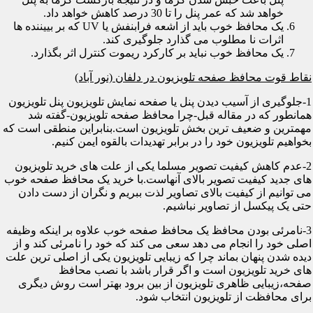
خواهد شد که عمر پنل را تا 30 درصد کاهش خواهد داد.
یک محافظ خوب باید از اشعه فرابنفش یا UV که بر بییننده ها
اثرات نا مطلوب می گذارد جلوگیری کند.
یک محافظ خوب نباید بر کارکرد ریموت کنترل اثر بگذارد.
نقاط قوت محافظ صفحه تلویزیون در دلفان (نور آباد)
1-جلوگیری از آسیب دیدن پنل یا صفحه نمایش تلویزیون پنل تلویزیون
همانطور که در مقاله قبل-چرا محافظ صفحه تلویزیون-گفته شد
مهمترین و ضعیف ترین بخش تلویزیون است.بنابراین منطقی است که
بخواهیم تلویزیون خود را در برابر تهدیدات بالقوه ایمن کنیم.
2-عدم کاهش کیفیت تصویر مسلما یکی از علت های خرید تلویزیون
های جدید کیفیت تصویر بالای آنهاست.با خرید یک محافظ صفحه خوب
می توانیم از کیفیت بالای تصاویر لذت ببریم و نگران از دست دادن
حتی یک پیکسل از تصاویر نباشیم.
3-نامرئی بودن محافظ یک محافظ صفحه خوب علاوه بر اینکه وظیفه
اصلی خود را انجام می دهد سعی می کند که خود را نامرئی کند و از
دیده شدن پنهان بماند چرا که زیبایی تلویزیون یکی از اصلی ترین علت
های خرید تلویزیون است و اگر قرار باشد با نصب محافظ
صفحه،زیبایی ظاهری تلویزیون از بین برود بهتر است روش دیگری
برای محافظت از تلویزیون انتخاب شود.