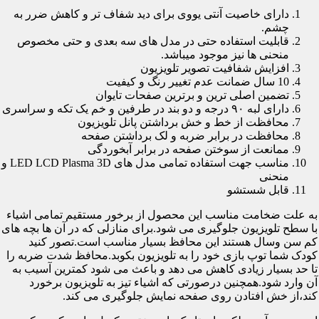
دارای خاصیت آنتی یووی برای دید شفاف تر و کاهش ضرر به
چشم.
قابلیت استفاده حتی در مدل های سه بعدی و حتی مخصوص
منحنی ها نیز موجود میباشد.
افزایش شفافیت تصویر تلویزیون
10 سال ضمانت عدم تغییر رنگ و کیفیت
تضمین اصلی ترین و برترین صفحات تایوان
دارای لبه ۹۰ درجه و دو بند در طرفین و خم یک تکه و سراسری
محافظت از خط و خش برداشتن پانل تلویزیون
محافظت در برابر ضربه و لک برداشتن صفحه
ممانعت از سوختن صفحه در برابر آبخوردگی
مناسب جهت استفاده تمامی مدل های LED LCD Plasma 3D و
منحنی
قابل شستشو
به علت ضخامت مناسب این محصول از برخور مستقیم تمامی اشیاء
با سطح تلویزیون جلوگیری می شود.برای منازلی که در آن ها بچه های
کم سن وسال هستند این محافظ بسیار مناسب است.تصور کنید
کودک شما توپ بازی خود را به تلویزیون بکوبد.محافظ شدت ضربه را
تا حد بسیار زیادی کاهش می دهد و باعث می شود کمترین آسیب به
آن وارد شود.همچنین درصورتی که اشیاء تیز به تلویزیون برخورد
کند،از خش افتادن روی صفحه نمایش جلوگیری می کند.