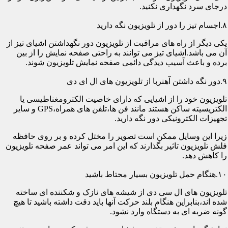
درجای سرد نگهداری نکنید.
۸.اجسام تیز را دور از تلویزیون نگه دارید
یکی دیگر از راه های مراقبت از تلویزیون دور نگهداشتن اشیای تیز از
آن می باشد.اشیای تیز می توانند به راحتی صفحه نمایش را از بین
برده و باعث آسیب دیدگی دائمی صفحه نمایش تلویزیون شوند.
۹.دور نگه داشتن آهنربا از تلویزیون های ال ای دی
تلویزیون خود را از اشیایی که دارای خاصیت الکترومغناطیسی یا
الکتریسیته ساکن هستند مانند فن ها،تلفن های همراه،GPS و سایر
تجهیزات الکترونیکی دور نگه دارید.
زیرا این وسایل ممکن است تصویر را مختل کرده و بر روی حافظه
فلش تلویزیون تاثیر بگذارند که این امر می تواند عمر صفحه تلویزیون
را کاهش دهد.
۱۰.هنگام حمل تلویزیون بسیار محتاط باشید
تلویزیون های ال سی دی از شیشه های نازک و شکننده ای ساخته
شده اند،بنابراین هنگام بلند حرکت آنها باید دقت داشته باشید تا هیچ
گونه ضربه ای به دستگاه وارد نشود.