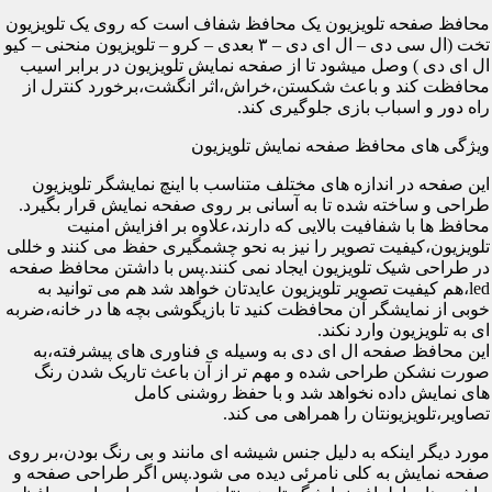
محافظ صفحه تلویزیون یک محافظ شفاف است که روی یک تلویزیون
تخت (ال سی دی – ال ای دی – ۳ بعدی – کرو – تلویزیون منحنی – کیو
ال ای دی ) وصل میشود تا از صفحه نمایش تلویزیون در برابر اسیب
محافظت کند و باعث شکستن،خراش،اثر انگشت،برخورد کنترل از
راه دور و اسباب بازی جلوگیری کند.
ویژگی های محافظ صفحه نمایش تلویزیون
این صفحه در اندازه های مختلف متناسب با اینچ نمایشگر تلویزیون
طراحی و ساخته شده تا به آسانی بر روی صفحه نمایش قرار بگیرد.
محافظ ها با شفافیت بالایی که دارند،علاوه بر افزایش امنیت
تلویزیون،کیفیت تصویر را نیز به نحو چشمگیری حفظ می کنند و خللی
در طراحی شیک تلویزیون ایجاد نمی کنند.پس با داشتن محافظ صفحه
led،هم کیفیت تصویر تلویزیون عایدتان خواهد شد هم می توانید به
خوبی از نمایشگر آن محافظت کنید تا بازیگوشی بچه ها در خانه،ضربه
ای به تلویزیون وارد نکند.
این محافظ صفحه ال ای دی به وسیله ی فناوری های پیشرفته،به
صورت نشکن طراحی شده و مهم تر از آن باعث تاریک شدن رنگ
های نمایش داده نخواهد شد و با حفظ روشنی کامل
تصاویر،تلویزیونتان را همراهی می کند.
مورد دیگر اینکه به دلیل جنس شیشه ای مانند و بی رنگ بودن،بر روی
صفحه نمایش به کلی نامرئی دیده می شود.پس اگر طراحی صفحه و