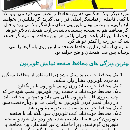
مورد دیگر اینکه هنگامی که این محافظ را نصب می کنید می بینید که
با کمی فاصله از نمایشگر اصلی قرار می گیرد؛ اگر دلیلش را بخواهید
باید بگوییم با روشن بودن تلویزیون،دمای نمایشگر بالا می رود و حال
اگر محافظ هم به صفحه چسبیده باشد،حرارت همچنان بالاتر خواهد
رفت.اما این کار باعث جریان یافتن هوا بین محافظ و نمایشگر خواهد
شد که حرارت را کمتر خواهد کرد.
اندازه ی استاندارد این محافظ صفحه نمایش روی بلندگوها را نمی
پوشاند پس صدا همچنان واضح خواهد بود.
بهترین ویژگی های محافظ صفحه نمایش تلویزیون
یک محافظ خوب باید سبک باشد زیرا استفاده از محافظ سنگین
به فریم تلویزیون فشار وارد میکند.
یک محافظ خوب نباید روی زیبایی تلویزیون تاثیر بگذارد.
یک محافظ خوب نباید با چسب روی تلویزیون نصب شود چراکه
چسب روی قاب تلویزیون باقی می ماند و همچنین محافظ باید
در زمان تمییز کردن تلویزیون به راحتی جدا و دوباره نصب شود.
یک محافظ خوب باید نسبت به ضربه مقاوم باشد.
یک محافظ خوب نباید کیپ تلویزیون شود بلکه باید با صفحه
تلویزیون کمی فاصله داشته باشد تا هوا ردو بدل شود و صفحه
تلویزیون گرم نشود.زیرا فاصله ی غیر استاندارد بین محافظ و
پنل باعث حبس شدن گرما و در نتیجه بازگشت گرما به پنل