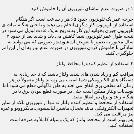
۱.در صورت عدم تماشای تلویزیون آن را خاموش کنید
چرخه عمر یک تلویزیون حدود ۶۵ هزار ساعت است.اگر هنگام
استفاده از تلویزیون کار دیگری انجام می دهید و یا حتی هنگام تماشای
تلویزیون چیزی بخوانید این کار به تدریج به یک عادت تبدیل می شود در
نتیجه طول عمر تلویزیون شما کاهش می یابد و شاید بعد از حدود ۲
سال مجبور به تعمیر یا تعویض آن شوید،در صورتی که می توانید به
سادگی با خاموش کردن تلویزیون در صورت عدم نیاز به آن از این امر
جلوگیری کنید.
۲.استفاده از تنظیم کننده یا محافظ ولتاژ
مراقب کم و زیاد شدن های شدید ولتاژ باشید که تا حد زیادی به
دستگاه های الکترونیکی شما آسیب می رساند.ولتاژ معمولاً در هر
زمان که قطعی برق اتفاق می افتد به طور ناگهانی قطع می شود،اما
نوسانات ولتاژ ممکن است حتی در صورت قطع نبودن برق یا در
هنگام رعد و برق نیز اتفاق بیفتد.
استفاده از محافظ و تنظیم کننده ولتاژ نه تنها از تلویزیون بلکه از سایر
تجهیزات الکترونیکی مانند یخچال،ماشین لباسشویی،مایکروویو و غیره
نیز مراقبت می کند.
پس بهتر است از محافظ ولتاژ که یک وسیله کاملاً به صرفه است
استفاده کنید.