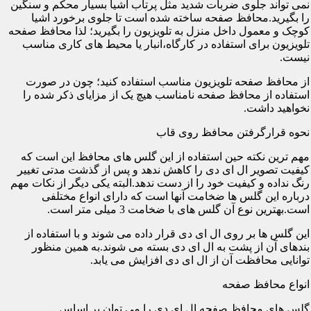
نمی تواند جلوی ضربات شدید مثل پرتاب اشیا بسیار محکم و سنگین
را بگیرید.محافظ صفحه ساخته شده است تا جلوی برخورد اشیا
کوچک و معمول داخل منزل به تلویزیون را بگیرید؛ لذا محافظ صفحه
تلویزیون برای استفاده در کارگاه،انبار یا محیط های کاری مناسب
نیست.
از محافظ صفحه تلویزیون مناسب استفاده کنید؛ چون در صورت
استفاده از محافظ صفحه نامناسب هیچ یک از مزایای ذکر شده را
نخواهید داشت.
نحوه قرارگرفتن محافظ روی قاب
مهم ترین نکته حین استفاده از این گلس های محافظ این است که
کیفیت تصویر ال ای دی را کاهش ندهد و پس از گذشت مدتی تغییر
رنگ نداده و کیفیت خود را از دست ندهد.البته یکی دیگر از نکات مهم
درباره این گلس ها ضخامت آنها است که دارای انواع مختلفی
است.بهترین نوع آن گلس های با ضخامت 3 میلی متر است.
این گلس ها بر روی ال ای دی قرار داده می شوند و با استفاده از
بندهای آن از پشت به ال ای دی بسته می شوند.به همین منظور
توانایی محافظت آن از ال ای دی افزایش می یابد.
انواع محافظ صفحه
گلس های محافظ صفحه ال ای دی را می توان بر اساس