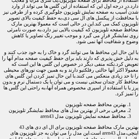
استفاده از محافظ برای صفحه تلویزیون،یک سری مزایا و معایب
دارد.در درجه اول این که استفاده از این گلس ها می تواند از وارد
شدن آسیب به صفحه نمایش تلویزیون جلوگیری کرده و از طرفی نیز
با محافظت از پیکسل های ال سی دی،به حفظ کیفیت بالای تصویر
تلویزیون کمک می کند.این در حالی است که معمولا بهترین مارک
محافظ صفحه تلویزیون که کیفیت بالایی نیز دارد،به صورت نامرئی
روی نمایشگر قرار می گیرد و موجب تغییر رنگ تصاویر یا کاهش
وضوح و شفافیت آنها نمی شود.
با این حال این محافظ ها می توانند گرد و خاک را به خود جذب کنند و
به دلیل خش پذیری که دارند باید برای حفظ کیفیت صفحه مدام آنها را
تعویض کرد.نکته منفی دیگر در خصوص این گلس ها این است که
معمولا اکثر آنها حالتی رفلکتیو دارند و به همین جهت نورهای محیطی
را تا حد زیادی منعکس می کنند.با این حال تمیز کردن این گلس های
محافظ کار چندان سختی نیست و می توان با یک دستمال نرم و بدون
پرز یا با استفاده از اسپری مخصوص همراه آنها،به راحتی این گلس ها
را تمیز کرد.
بهترین محافظ صفحه تلویزیون
معرفی برخی از بهترین مدل های محافظ نمایشگر تلویزیون
محافظ صفحه نمایش تلویزیون مدل aren43
بهترین مارک محافظ صفحه تلویزیون برای ال ای دی های 43
اینچی،مدل aren43 است.این مدل را می توان به جز تلویزیون های
پلاسما و ال سی دی های قدیمی برای تمامی تلویزیون های 43 اینچی