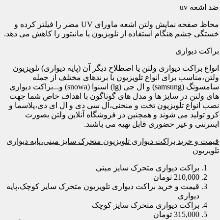
ضد اشعه uv
محاظ صفحه نمایش ولتن اشعه ماورای UV مضر را فیلتر کرده و
خستگی چشم هنگام استفاده از تلویزیون یا مانیتور را کاهش می دهد.
براکت دیواری
انواع براکت دیواری ولتن یا اصطلاح دیگر آن (پایه دیواری) تلویزیون
ولتن،مناسب برای انواع تلویزیون با برندهای مختلف از جمله
سامسونگ (samsung) و ال جی (lg) اسنوا (snowa) و...براکت دیواری
های ولتن در سایز ها و مدل های گوناگون با اهداف خاص شما جهت
نصب انواع تلویزیون تخت و منحنی،ال سی دی و ال ای دی،پلاسما و
کرو تولید می شوند و همچنین در فروشگاه آنلاین ولتن بصورت
اینترنتی و غیر حضوری قابل تهیه می باشند.
قیمت و خرید براکت دیواری تلویزیون متحرک سایز مینی،پایه دیواری
تلویزیون
براکت دیواری متحرک سایز مینی
210,000 تومان
قیمت و خرید براکت دیواری تلویزیون متحرک سایز کوچک،پایه
دیواری
براکت دیواری متحرک سایز کوچک
315,000 تومان