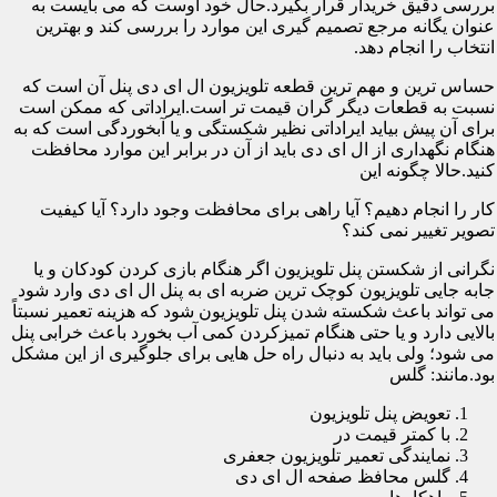
بررسی دقیق خریدار قرار بگیرد.حال خود اوست که می بایست به
عنوان یگانه مرجع تصمیم گیری این موارد را بررسی کند و بهترین
انتخاب را انجام دهد.
حساس ترین و مهم ترین قطعه تلویزیون ال ای دی پنل آن است که
نسبت به قطعات دیگر گران قیمت تر است.ایراداتی که ممکن است
برای آن پیش بیاید ایراداتی نظیر شکستگی و یا آبخوردگی است که به
هنگام نگهداری از ال ای دی باید از آن در برابر این موارد محافظت
کنید.حالا چگونه این
کار را انجام دهیم؟ آیا راهی برای محافظت وجود دارد؟ آیا کیفیت
تصویر تغییر نمی کند؟
نگرانی از شکستن پنل تلویزیون اگر هنگام بازی کردن کودکان و یا
جابه جایی تلویزیون کوچک ترین ضربه ای به پنل ال ای دی وارد شود
می تواند باعث شکسته شدن پنل تلویزیون شود که هزینه تعمیر نسبتاً
بالایی دارد و یا حتی هنگام تمیزکردن کمی آب بخورد باعث خرابی پنل
می شود؛ ولی باید به دنبال راه حل هایی برای جلوگیری از این مشکل
بود.مانند: گلس
تعویض پنل تلویزیون
با کمتر قیمت در
نمایندگی تعمیر تلویزیون جعفری
گلس محافظ صفحه ال ای دی