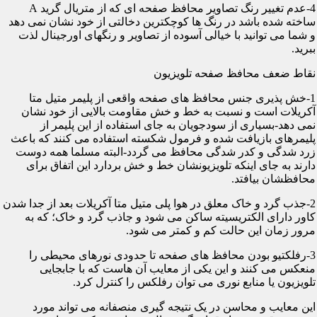
4-عدم تغییر رنگ تصاویر محافظ صفحه ای که از متریال گرید A
ساخته شده باشد در رنگ ها کوچکترین دخالتی از خود نشان نمی دهد
و شما می توانید با خیالی آسوده از تصاویر و رنگهای اورجینال لذت
ببرید.
نقاط ضعف محافظ صفحه تلویزیون
1-خش پذیری جنس محافظ های صفحه واقعی از پلیمر متیل متا
آکریلات است و نسبت به خط و خش مقاومت بالایی از خود نشان
نمی دهد-بسیاری از سودجویان به جای استفاده از این پلیمر از
پلیمرهای بازیافت شده و فرمول شکسته استفاده می کنند که باعث
زرد شدگی و کدر شدگی محافظ می گردد-البته مسلما همه دوست
دارند به جای اینکه تلویزیونشان خط و خش بردارد این اتفاق برای
محافظشان بیافتد.
2-جذب گرد و خاک معلق در هوا پلی متیل متا آکریلات بعد از جدا شدن
کاور دارای الکتریسیته ساکن می شود و جاذب گرد و خاک؛ که به
مرور زمان این حالت کم و کمتر می شود.
3-رفلکتیو بودن محافظ های صفحه تا حدودی نورهای محیطی را
منعکس می کنند و این یکی از معایب آن هاست که با جابجایی
تلویزیون یا منابع نوری می توان رفلکس را کنترل کرد.
این معایب و محاسن در یک نتیجه گیری منصفانه می تواند مورد