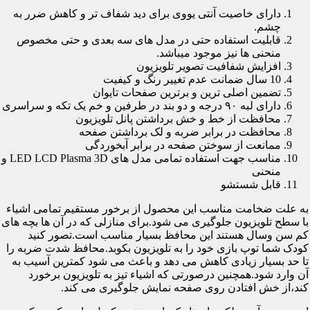
دارای خاصیت آنتی یووی برای دید شفاف تر و کاهش ضرر به
چشم.
قابلیت استفاده حتی در مدل های سه بعدی و حتی مخصوص
منحنی ها نیز موجود میباشد.
افزایش شفافیت تصویر تلویزیون
10 سال ضمانت عدم تغییر رنگ و کیفیت
تضمین اصلی ترین و برترین صفحات تایوان
دارای لبه ۹۰ درجه و دو بند در طرفین و خم یک تکه و سراسری
محافظت از خط و خش برداشتن پانل تلویزیون
محافظت در برابر ضربه و لک برداشتن صفحه
ممانعت از سوختن صفحه در برابر آبخوردگی
مناسب جهت استفاده تمامی مدل های LED LCD Plasma 3D و
منحنی
قابل شستشو
به علت ضخامت مناسب این محصول از برخور مستقیم تمامی اشیاء
با سطح تلویزیون جلوگیری می شود.برای منازلی که در آن ها بچه های
کم سن وسال هستند این محافظ بسیار مناسب است.تصور کنید
کودک شما توپ بازی خود را به تلویزیون بکوبد.محافظ شدت ضربه را
تا حد بسیار زیادی کاهش می دهد و باعث می شود کمترین آسیب به
آن وارد شود.همچنین درصورتی که اشیاء تیز به تلویزیون برخورد
کند،از خش افتادن روی صفحه نمایش جلوگیری می کند.