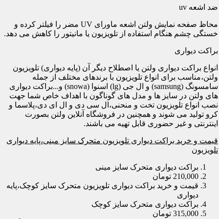
ضد اشعه uv
محاظ صفحه نمایش ولتن اشعه ماورای UV مضر را فیلتر کرده و
خستگی چشم هنگام استفاده از تلویزیون یا مانیتور را کاهش می دهد.
براکت دیواری
انواع براکت دیواری ولتن یا اصطلاح دیگر آن (پایه دیواری) تلویزیون
ولتن،مناسب برای انواع تلویزیون با برندهای مختلف از جمله
سامسونگ (samsung) و ال جی (lg) اسنوا (snowa) و...براکت دیواری
های ولتن در سایز ها و مدل های گوناگون با اهداف خاص شما جهت
نصب انواع تلویزیون تخت و منحنی،ال سی دی و ال ای دی،پلاسما و
کرو تولید می شوند و همچنین در فروشگاه آنلاین ولتن بصورت
اینترنتی و غیر حضوری قابل تهیه می باشند.
قیمت و خرید براکت دیواری تلویزیون متحرک سایز مینی،پایه دیواری
تلویزیون
براکت دیواری متحرک سایز مینی
210,000 تومان
قیمت و خرید براکت دیواری تلویزیون متحرک سایز کوچک،پایه
دیواری
براکت دیواری متحرک سایز کوچک
315,000 تومان