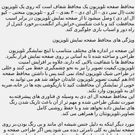
محافظ صفحه تلویزیون یک محافظ شفاف است که روی یک تلویزیون
تخت (ال سی دی – ال ای دی – ۳ بعدی – کرو – تلویزیون منحنی – کیو
ال ای دی ) وصل میشود تا از صفحه نمایش تلویزیون در برابر اسیب
محافظت کند و باعث شکستن،خراش،اثر انگشت،برخورد کنترل از
راه دور و اسباب بازی جلوگیری کند.
ویژگی های محافظ صفحه نمایش تلویزیون
این صفحه در اندازه های مختلف متناسب با اینچ نمایشگر تلویزیون
طراحی و ساخته شده تا به آسانی بر روی صفحه نمایش قرار بگیرد.
محافظ ها با شفافیت بالایی که دارند،علاوه بر افزایش امنیت
تلویزیون،کیفیت تصویر را نیز به نحو چشمگیری حفظ می کنند و خللی
در طراحی شیک تلویزیون ایجاد نمی کنند.پس با داشتن محافظ صفحه
led،هم کیفیت تصویر تلویزیون عایدتان خواهد شد هم می توانید به
خوبی از نمایشگر آن محافظت کنید تا بازیگوشی بچه ها در خانه،ضربه
ای به تلویزیون وارد نکند.
این محافظ صفحه ال ای دی به وسیله ی فناوری های پیشرفته،به
صورت نشکن طراحی شده و مهم تر از آن باعث تاریک شدن رنگ
های نمایش داده نخواهد شد و با حفظ روشنی کامل
تصاویر،تلویزیونتان را همراهی می کند.
مورد دیگر اینکه به دلیل جنس شیشه ای مانند و بی رنگ بودن،بر روی
صفحه نمایش به کلی نامرئی دیده می شود.پس اگر طراحی صفحه و