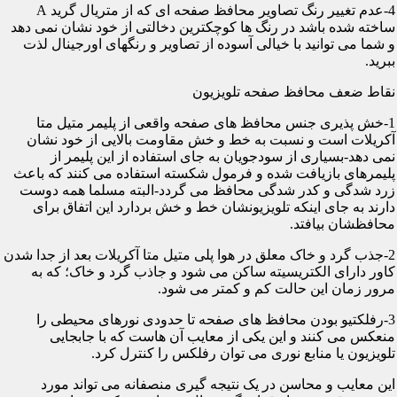
4-عدم تغییر رنگ تصاویر محافظ صفحه ای که از متریال گرید A
ساخته شده باشد در رنگ ها کوچکترین دخالتی از خود نشان نمی دهد
و شما می توانید با خیالی آسوده از تصاویر و رنگهای اورجینال لذت
ببرید.
نقاط ضعف محافظ صفحه تلویزیون
1-خش پذیری جنس محافظ های صفحه واقعی از پلیمر متیل متا
آکریلات است و نسبت به خط و خش مقاومت بالایی از خود نشان
نمی دهد-بسیاری از سودجویان به جای استفاده از این پلیمر از
پلیمرهای بازیافت شده و فرمول شکسته استفاده می کنند که باعث
زرد شدگی و کدر شدگی محافظ می گردد-البته مسلما همه دوست
دارند به جای اینکه تلویزیونشان خط و خش بردارد این اتفاق برای
محافظشان بیافتد.
2-جذب گرد و خاک معلق در هوا پلی متیل متا آکریلات بعد از جدا شدن
کاور دارای الکتریسیته ساکن می شود و جاذب گرد و خاک؛ که به
مرور زمان این حالت کم و کمتر می شود.
3-رفلکتیو بودن محافظ های صفحه تا حدودی نورهای محیطی را
منعکس می کنند و این یکی از معایب آن هاست که با جابجایی
تلویزیون یا منابع نوری می توان رفلکس را کنترل کرد.
این معایب و محاسن در یک نتیجه گیری منصفانه می تواند مورد