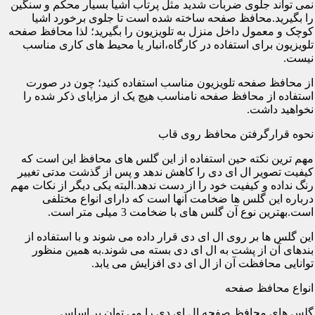
نمی تواند جلوی ضربات شدید مثل پرتاب اشیا بسیار محکم و سنگین
را بگیرید.محافظ صفحه ساخته شده است تا جلوی برخورد اشیا
کوچک و معمول داخل منزل به تلویزیون را بگیرید؛ لذا محافظ صفحه
تلویزیون برای استفاده در کارگاه،انبار یا محیط های کاری مناسب
نیست.
از محافظ صفحه تلویزیون مناسب استفاده کنید؛ چون در صورت
استفاده از محافظ صفحه نامناسب هیچ یک از مزایای ذکر شده را
نخواهید داشت.
نحوه قرارگرفتن محافظ روی قاب
مهم ترین نکته حین استفاده از این گلس های محافظ این است که
کیفیت تصویر ال ای دی را کاهش ندهد و پس از گذشت مدتی تغییر
رنگ نداده و کیفیت خود را از دست ندهد.البته یکی دیگر از نکات مهم
درباره این گلس ها ضخامت آنها است که دارای انواع مختلفی
است.بهترین نوع آن گلس های با ضخامت 3 میلی متر است.
این گلس ها بر روی ال ای دی قرار داده می شوند و با استفاده از
بندهای آن از پشت به ال ای دی بسته می شوند.به همین منظور
توانایی محافظت آن از ال ای دی افزایش می یابد.
انواع محافظ صفحه
گلس های محافظ صفحه ال ای دی را می توان بر اساس