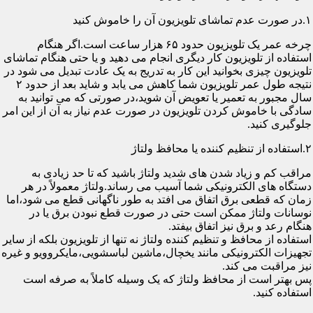
۱.در صورت عدم تماشای تلویزیون آن را خاموش کنید
چرخه عمر یک تلویزیون حدود ۶۵ هزار ساعت است.اگر هنگام
استفاده از تلویزیون کار دیگری انجام می دهید و یا حتی هنگام تماشای
تلویزیون چیزی بخوانید این کار به تدریج به یک عادت تبدیل می شود در
نتیجه طول عمر تلویزیون شما کاهش می یابد و شاید بعد از حدود ۲
سال مجبور به تعمیر یا تعویض آن شوید،در صورتی که می توانید به
سادگی با خاموش کردن تلویزیون در صورت عدم نیاز به آن از این امر
جلوگیری کنید.
۲.استفاده از تنظیم کننده یا محافظ ولتاژ
مراقب کم و زیاد شدن های شدید ولتاژ باشید که تا حد زیادی به
دستگاه های الکترونیکی شما آسیب می رساند.ولتاژ معمولاً در هر
زمان که قطعی برق اتفاق می افتد به طور ناگهانی قطع می شود،اما
نوسانات ولتاژ ممکن است حتی در صورت قطع نبودن برق یا در
هنگام رعد و برق نیز اتفاق بیفتد.
استفاده از محافظ و تنظیم کننده ولتاژ نه تنها از تلویزیون بلکه از سایر
تجهیزات الکترونیکی مانند یخچال،ماشین لباسشویی،مایکروویو و غیره
نیز مراقبت می کند.
پس بهتر است از محافظ ولتاژ که یک وسیله کاملاً به صرفه است
استفاده کنید.