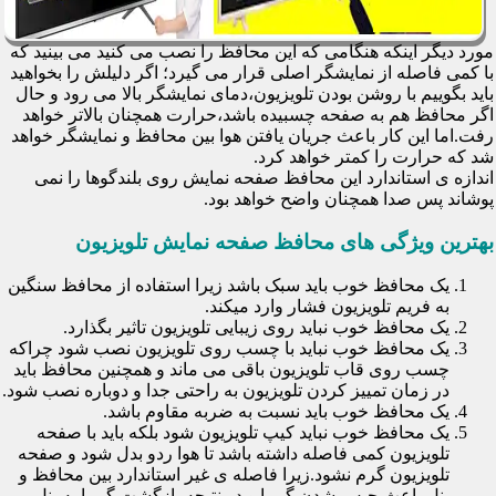
مورد دیگر اینکه هنگامی که این محافظ را نصب می کنید می بینید که
با کمی فاصله از نمایشگر اصلی قرار می گیرد؛ اگر دلیلش را بخواهید
باید بگوییم با روشن بودن تلویزیون،دمای نمایشگر بالا می رود و حال
اگر محافظ هم به صفحه چسبیده باشد،حرارت همچنان بالاتر خواهد
رفت.اما این کار باعث جریان یافتن هوا بین محافظ و نمایشگر خواهد
شد که حرارت را کمتر خواهد کرد.
اندازه ی استاندارد این محافظ صفحه نمایش روی بلندگوها را نمی
پوشاند پس صدا همچنان واضح خواهد بود.
بهترین ویژگی های محافظ صفحه نمایش تلویزیون
یک محافظ خوب باید سبک باشد زیرا استفاده از محافظ سنگین
به فریم تلویزیون فشار وارد میکند.
یک محافظ خوب نباید روی زیبایی تلویزیون تاثیر بگذارد.
یک محافظ خوب نباید با چسب روی تلویزیون نصب شود چراکه
چسب روی قاب تلویزیون باقی می ماند و همچنین محافظ باید
در زمان تمییز کردن تلویزیون به راحتی جدا و دوباره نصب شود.
یک محافظ خوب باید نسبت به ضربه مقاوم باشد.
یک محافظ خوب نباید کیپ تلویزیون شود بلکه باید با صفحه
تلویزیون کمی فاصله داشته باشد تا هوا ردو بدل شود و صفحه
تلویزیون گرم نشود.زیرا فاصله ی غیر استاندارد بین محافظ و
پنل باعث حبس شدن گرما و در نتیجه بازگشت گرما به پنل