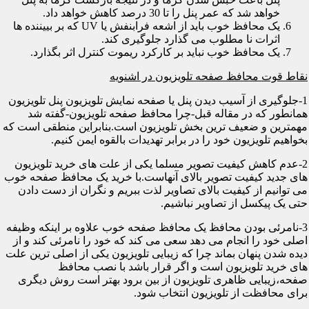
خواهد شد که عمر پنل را تا 30 درصد کاهش خواهد داد.
یک محافظ خوب باید از اشعه فرابنفش یا UV که بر بییننده ها
اثرات نا مطلوب می گذارد جلوگیری کند.
یک محافظ خوب نباید بر کارکرد ریموت کنترل اثر بگذارد.
نقاط قوت محافظ صفحه تلویزیون در اشنویه
1-جلوگیری از آسیب دیدن پنل یا صفحه نمایش تلویزیون پنل تلویزیون
همانطور که در مقاله قبل-چرا محافظ صفحه تلویزیون-گفته شد
مهمترین و ضعیف ترین بخش تلویزیون است.بنابراین منطقی است که
بخواهیم تلویزیون خود را در برابر تهدیدات بالقوه ایمن کنیم.
2-عدم کاهش کیفیت تصویر مسلما یکی از علت های خرید تلویزیون
های جدید کیفیت تصویر بالای آنهاست.با خرید یک محافظ صفحه خوب
می توانیم از کیفیت بالای تصاویر لذت ببریم و نگران از دست دادن
حتی یک پیکسل از تصاویر نباشیم.
3-نامرئی بودن محافظ یک محافظ صفحه خوب علاوه بر اینکه وظیفه
اصلی خود را انجام می دهد سعی می کند که خود را نامرئی کند و از
دیده شدن پنهان بماند چرا که زیبایی تلویزیون یکی از اصلی ترین علت
های خرید تلویزیون است و اگر قرار باشد با نصب محافظ
صفحه،زیبایی ظاهری تلویزیون از بین برود بهتر است روش دیگری
برای محافظت از تلویزیون انتخاب شود.