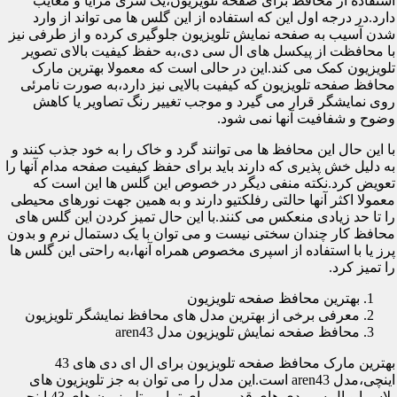
استفاده از محافظ برای صفحه تلویزیون،یک سری مزایا و معایب
دارد.در درجه اول این که استفاده از این گلس ها می تواند از وارد
شدن آسیب به صفحه نمایش تلویزیون جلوگیری کرده و از طرفی نیز
با محافظت از پیکسل های ال سی دی،به حفظ کیفیت بالای تصویر
تلویزیون کمک می کند.این در حالی است که معمولا بهترین مارک
محافظ صفحه تلویزیون که کیفیت بالایی نیز دارد،به صورت نامرئی
روی نمایشگر قرار می گیرد و موجب تغییر رنگ تصاویر یا کاهش
وضوح و شفافیت آنها نمی شود.
با این حال این محافظ ها می توانند گرد و خاک را به خود جذب کنند و
به دلیل خش پذیری که دارند باید برای حفظ کیفیت صفحه مدام آنها را
تعویض کرد.نکته منفی دیگر در خصوص این گلس ها این است که
معمولا اکثر آنها حالتی رفلکتیو دارند و به همین جهت نورهای محیطی
را تا حد زیادی منعکس می کنند.با این حال تمیز کردن این گلس های
محافظ کار چندان سختی نیست و می توان با یک دستمال نرم و بدون
پرز یا با استفاده از اسپری مخصوص همراه آنها،به راحتی این گلس ها
را تمیز کرد.
بهترین محافظ صفحه تلویزیون
معرفی برخی از بهترین مدل های محافظ نمایشگر تلویزیون
محافظ صفحه نمایش تلویزیون مدل aren43
بهترین مارک محافظ صفحه تلویزیون برای ال ای دی های 43
اینچی،مدل aren43 است.این مدل را می توان به جز تلویزیون های
پلاسما و ال سی دی های قدیمی برای تمامی تلویزیون های 43 اینچی