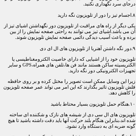
درجای سرد نگهداری نکنید.
۸.اجسام تیز را دور از تلویزیون نگه دارید
یکی دیگر از راه های مراقبت از تلویزیون دور نگهداشتن اشیای تیز از
آن می باشد.اشیای تیز می توانند به راحتی صفحه نمایش را از بین
برده و باعث آسیب دیدگی دائمی صفحه نمایش تلویزیون شوند.
۹.دور نگه داشتن آهنربا از تلویزیون های ال ای دی
تلویزیون خود را از اشیایی که دارای خاصیت الکترومغناطیسی یا
الکتریسیته ساکن هستند مانند فن ها،تلفن های همراه،GPS و سایر
تجهیزات الکترونیکی دور نگه دارید.
زیرا این وسایل ممکن است تصویر را مختل کرده و بر روی حافظه
فلش تلویزیون تاثیر بگذارند که این امر می تواند عمر صفحه تلویزیون
را کاهش دهد.
۱۰.هنگام حمل تلویزیون بسیار محتاط باشید
تلویزیون های ال سی دی از شیشه های نازک و شکننده ای ساخته
شده اند،بنابراین هنگام بلند حرکت آنها باید دقت داشته باشید تا هیچ
گونه ضربه ای به دستگاه وارد نشود.