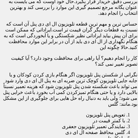
بررسی دقیق خریدار قرار بگیرد.حال خود اوست که می بایست به
عنوان یگانه مرجع تصمیم گیری این موارد را بررسی کند و بهترین
انتخاب را انجام دهد.
حساس ترین و مهم ترین قطعه تلویزیون ال ای دی پنل آن است که
نسبت به قطعات دیگر گران قیمت تر است.ایراداتی که ممکن است
برای آن پیش بیاید ایراداتی نظیر شکستگی و یا آبخوردگی است که به
هنگام نگهداری از ال ای دی باید از آن در برابر این موارد محافظت
کنید.حالا چگونه این
کار را انجام دهیم؟ آیا راهی برای محافظت وجود دارد؟ آیا کیفیت
تصویر تغییر نمی کند؟
نگرانی از شکستن پنل تلویزیون اگر هنگام بازی کردن کودکان و یا
جابه جایی تلویزیون کوچک ترین ضربه ای به پنل ال ای دی وارد شود
می تواند باعث شکسته شدن پنل تلویزیون شود که هزینه تعمیر نسبتاً
بالایی دارد و یا حتی هنگام تمیزکردن کمی آب بخورد باعث خرابی پنل
می شود؛ ولی باید به دنبال راه حل هایی برای جلوگیری از این مشکل
بود.مانند: گلس
تعویض پنل تلویزیون
با کمتر قیمت در
نمایندگی تعمیر تلویزیون جعفری
گلس محافظ صفحه ال ای دی