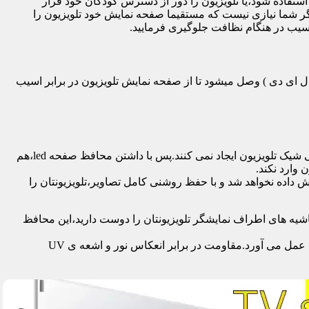
تفاده شود،یا تلویزیون را دور از دسترس کودکان خود قرار
گر شما نیازی نیست که مستقیما صفحه نمایش خود تلویزیون را
آسیب در هنگام نظافت جلوگیری فرمایید.
سی دی – ال ای دی – ۳ بعدی – کرو – تلویزیون منحنی – کیو ال ای دی ) وصل میشود تا از صفحه نمایش تلویزیون در برابر اسیب
محافظ ها با شفافیت بالایی که دارند،علاوه بر افزایش امنیت تلویزیون،کیفیت تصویر را نیز به نحو چشمگیری حفظ می کنند و خللی در طراحی شیک تلویزیون ایجاد نمی کنند.پس با داشتن محافظ صفحه led،هم
 وارد نکند.
اده نخواهد شد و با حفظ روشنی کامل تصاویر،تلویزیونتان را
یه های اطراف نمایشگر تلویزیونتان را دوست دارید،این محافظ
جدا از محافظت از نمایشگر توسط این محصول،همچنین به عنوان فیلتر در برابر 96٪ تا 99٪ اشعه ماوراء بنفش از چشم و پوست محافظت به عمل می آورد.مقاومت در برابر انعکاس نور و اشعه ی UV