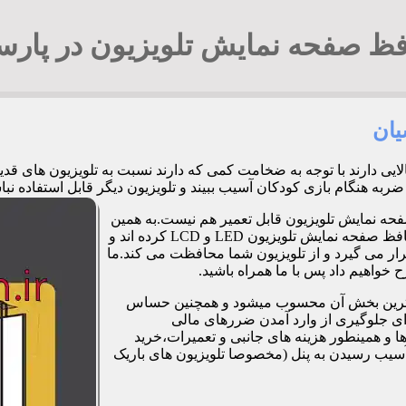
ظ صفحه نمایش تلویزیون در پارس
یان
الایی دارند با توجه به ضخامت کمی که دارند نسبت به تلویزیون های 
زی کودکان آسیب ببیند و تلویزیون دیگر قابل استفاده نباشد. 09194294548 آقای ج
فحه نمایش تلویزیون قابل تعمیر هم نیست.به همین
دلیل برخی شرکت ها و کارگاه ها اقدام به طراحی و تولید صفحات محافظ صفحه نمایش تلویزیون LED و LCD کرده اند و
ر می گیرد و از تلویزیون شما محافظت می کند.ما
خواهیم داد پس با ما همراه باشید.
مت ترین بخش آن محسوب میشود و همچنین حساس
رای جلوگیری از وارد آمدن ضررهای مالی
 و همینطور هزینه های جانبی و تعمیرات،خرید
آسیب رسیدن به پنل (مخصوصا تلویزیون های باریک