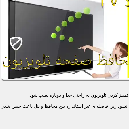
یز کردن تلویزیون به راحتی جدا و دوباره نصب شود.
م نشود.زیرا فاصله ی غیر استاندارد بین محافظ و پنل باعث حبس شدن