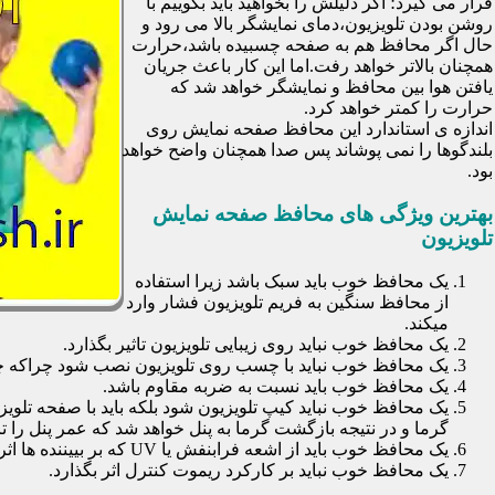
قرار می گیرد؛ اگر دلیلش را بخواهید باید بگوییم با
روشن بودن تلویزیون،دمای نمایشگر بالا می رود و
حال اگر محافظ هم به صفحه چسبیده باشد،حرارت
همچنان بالاتر خواهد رفت.اما این کار باعث جریان
یافتن هوا بین محافظ و نمایشگر خواهد شد که
حرارت را کمتر خواهد کرد.
اندازه ی استاندارد این محافظ صفحه نمایش روی
بلندگوها را نمی پوشاند پس صدا همچنان واضح خواهد
بود.
بهترین ویژگی های محافظ صفحه نمایش
تلویزیون
یک محافظ خوب باید سبک باشد زیرا استفاده
از محافظ سنگین به فریم تلویزیون فشار وارد
میکند.
یک محافظ خوب نباید روی زیبایی تلویزیون تاثیر بگذارد.
یک محافظ خوب نباید با چسب روی تلویزیون نصب شود چراکه چسب
یک محافظ خوب باید نسبت به ضربه مقاوم باشد.
یک محافظ خوب نباید کیپ تلویزیون شود بلکه باید با صفحه تلوی
گرما و در نتیجه بازگشت گرما به پنل خواهد شد که عمر پنل را تا 30 درصد کاهش خواهد داد
یک محافظ خوب باید از اشعه فرابنفش یا UV که بر بییننده ها اثرات نا مطلوب می گذارد جلوگیری کند.
یک محافظ خوب نباید بر کارکرد ریموت کنترل اثر بگذارد.