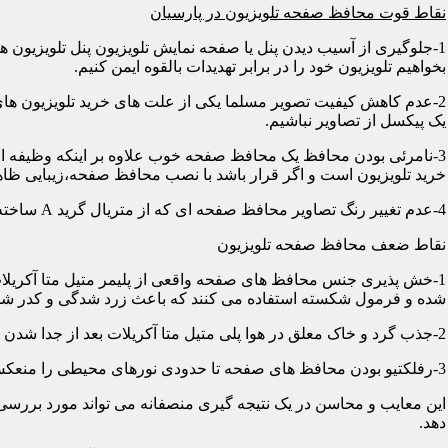
نقاط قوت محافظ صفحه تلویزیون در پارسیان
1-جلوگیری از آسیب دیدن پنل یا صفحه نمایش تلویزیون پنل تلویزیو
بخواهیم تلویزیون خود را در برابر تهدیدات بالقوه ایمن کنیم.
2-عدم کاهش کیفیت تصویر مسلما یکی از علت های خرید تلویزیون های
یک پیکسل از تصاویر نباشیم.
3-نامرئی بودن محافظ یک محافظ صفحه خوب علاوه بر اینکه وظیفه اصلی
خرید تلویزیون است و اگر قرار باشد با نصب محافظ صفحه،زیبایی ظاه
4-عدم تغییر رنگ تصاویر محافظ صفحه ای که از متریال گرید A ساخته شده باشد در رنگ ها کوچکترین دخالتی از خود نشان نمی دهد و شما می توانید با خیالی آسوده از تصاویر و رنگهای اورجینال لذت ببرید.
نقاط ضعف محافظ صفحه تلویزیون
1-خش پذیری جنس محافظ های صفحه واقعی از پلیمر متیل متا آکریلات
شده و فرمول شکسته استفاده می کنند که باعث زرد شدگی و کدر شدگی
2-جذب گرد و خاک معلق در هوا پلی متیل متا آکریلات بعد از جدا شدن کاور دارای الکتریسیته ساکن می شود و جاذب گرد و خاک؛ که به مرور زمان این حالت کم و کمتر می شود.
3-رفلکتیو بودن محافظ های صفحه تا حدودی نورهای محیطی را منعکس می کنند و این یکی از معایب آن هاست که با جابجایی تلویزیون یا منابع نوری می توان رفلکس را کنترل کرد.
این معایب و محاسن در یک نتیجه گیری منصفانه می تواند مورد بررسی 
دهد.