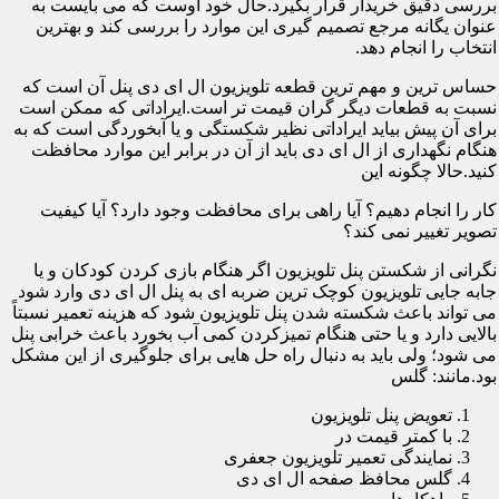
بررسی دقیق خریدار قرار بگیرد.حال خود اوست که می بایست به
عنوان یگانه مرجع تصمیم گیری این موارد را بررسی کند و بهترین
انتخاب را انجام دهد.
حساس ترین و مهم ترین قطعه تلویزیون ال ای دی پنل آن است که
نسبت به قطعات دیگر گران قیمت تر است.ایراداتی که ممکن است
برای آن پیش بیاید ایراداتی نظیر شکستگی و یا آبخوردگی است که به
هنگام نگهداری از ال ای دی باید از آن در برابر این موارد محافظت
کنید.حالا چگونه این
کار را انجام دهیم؟ آیا راهی برای محافظت وجود دارد؟ آیا کیفیت
تصویر تغییر نمی کند؟
نگرانی از شکستن پنل تلویزیون اگر هنگام بازی کردن کودکان و یا
جابه جایی تلویزیون کوچک ترین ضربه ای به پنل ال ای دی وارد شود
می تواند باعث شکسته شدن پنل تلویزیون شود که هزینه تعمیر نسبتاً
بالایی دارد و یا حتی هنگام تمیزکردن کمی آب بخورد باعث خرابی پنل
می شود؛ ولی باید به دنبال راه حل هایی برای جلوگیری از این مشکل
بود.مانند: گلس
تعویض پنل تلویزیون
با کمتر قیمت در
نمایندگی تعمیر تلویزیون جعفری
گلس محافظ صفحه ال ای دی