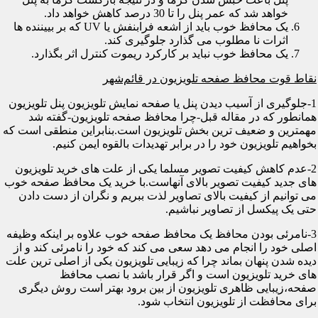
خواهد شد که عمر پنل را تا 30 درصد کاهش خواهد داد.
یک محافظ خوب باید از اشعه فرابنفش یا UV که بر بییننده ها
اثرات نا مطلوب می گذارد جلوگیری کند.
یک محافظ خوب نباید بر کارکرد ریموت کنترل اثر بگذارد.
نقاط قوت محافظ صفحه تلویزیون در قائم‌شهر
1-جلوگیری از آسیب دیدن پنل یا صفحه نمایش تلویزیون پنل تلویزیون
همانطور که در مقاله قبل-چرا محافظ صفحه تلویزیون-گفته شد
مهمترین و ضعیف ترین بخش تلویزیون است.بنابراین منطقی است که
بخواهیم تلویزیون خود را در برابر تهدیدات بالقوه ایمن کنیم.
2-عدم کاهش کیفیت تصویر مسلما یکی از علت های خرید تلویزیون
های جدید کیفیت تصویر بالای آنهاست.با خرید یک محافظ صفحه خوب
می توانیم از کیفیت بالای تصاویر لذت ببریم و نگران از دست دادن
حتی یک پیکسل از تصاویر نباشیم.
3-نامرئی بودن محافظ یک محافظ صفحه خوب علاوه بر اینکه وظیفه
اصلی خود را انجام می دهد سعی می کند که خود را نامرئی کند و از
دیده شدن پنهان بماند چرا که زیبایی تلویزیون یکی از اصلی ترین علت
های خرید تلویزیون است و اگر قرار باشد با نصب محافظ
صفحه،زیبایی ظاهری تلویزیون از بین برود بهتر است روش دیگری
برای محافظت از تلویزیون انتخاب شود.