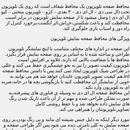
محافظ صفحه تلویزیون یک محافظ شفاف است که روی یک تلویزیون
تخت (ال سی دی – ال ای دی – ۳ بعدی – کرو – تلویزیون منحنی – کیو
ال ای دی ) وصل میشود تا از صفحه نمایش تلویزیون در برابر اسیب
محافظت کند و باعث شکستن،خراش،اثر انگشت،برخورد کنترل از
راه دور و اسباب بازی جلوگیری کند.
ویژگی های محافظ صفحه نمایش تلویزیون
این صفحه در اندازه های مختلف متناسب با اینچ نمایشگر تلویزیون
طراحی و ساخته شده تا به آسانی بر روی صفحه نمایش قرار بگیرد.
محافظ ها با شفافیت بالایی که دارند،علاوه بر افزایش امنیت
تلویزیون،کیفیت تصویر را نیز به نحو چشمگیری حفظ می کنند و خللی
در طراحی شیک تلویزیون ایجاد نمی کنند.پس با داشتن محافظ صفحه
led،هم کیفیت تصویر تلویزیون عایدتان خواهد شد هم می توانید به
خوبی از نمایشگر آن محافظت کنید تا بازیگوشی بچه ها در خانه،ضربه
ای به تلویزیون وارد نکند.
این محافظ صفحه ال ای دی به وسیله ی فناوری های پیشرفته،به
صورت نشکن طراحی شده و مهم تر از آن باعث تاریک شدن رنگ
های نمایش داده نخواهد شد و با حفظ روشنی کامل
تصاویر،تلویزیونتان را همراهی می کند.
مورد دیگر اینکه به دلیل جنس شیشه ای مانند و بی رنگ بودن،بر روی
صفحه نمایش به کلی نامرئی دیده می شود.پس اگر طراحی صفحه و