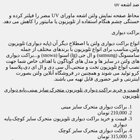
ضد اشعه uv
محاظ صفحه نمایش ولتن اشعه ماورای UV مضر را فیلتر کرده و
خستگی چشم هنگام استفاده از تلویزیون یا مانیتور را کاهش می دهد.
براکت دیواری
انواع براکت دیواری ولتن یا اصطلاح دیگر آن (پایه دیواری) تلویزیون
ولتن،مناسب برای انواع تلویزیون با برندهای مختلف از جمله
سامسونگ (samsung) و ال جی (lg) اسنوا (snowa) و...براکت دیواری
های ولتن در سایز ها و مدل های گوناگون با اهداف خاص شما جهت
نصب انواع تلویزیون تخت و منحنی،ال سی دی و ال ای دی،پلاسما و
کرو تولید می شوند و همچنین در فروشگاه آنلاین ولتن بصورت
اینترنتی و غیر حضوری قابل تهیه می باشند.
قیمت و خرید براکت دیواری تلویزیون متحرک سایز مینی،پایه دیواری
تلویزیون
براکت دیواری متحرک سایز مینی
210,000 تومان
قیمت و خرید براکت دیواری تلویزیون متحرک سایز کوچک،پایه
دیواری
براکت دیواری متحرک سایز کوچک
315,000 تومان