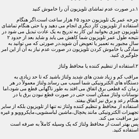
۱.در صورت عدم تماشای تلویزیون آن را خاموش کنید
چرخه عمر یک تلویزیون حدود ۶۵ هزار ساعت است.اگر هنگام
استفاده از تلویزیون کار دیگری انجام می دهید و یا حتی هنگام تماشای
تلویزیون چیزی بخوانید این کار به تدریج به یک عادت تبدیل می شود در
نتیجه طول عمر تلویزیون شما کاهش می یابد و شاید بعد از حدود ۲
سال مجبور به تعمیر یا تعویض آن شوید،در صورتی که می توانید به
سادگی با خاموش کردن تلویزیون در صورت عدم نیاز به آن از این امر
جلوگیری کنید.
۲.استفاده از تنظیم کننده یا محافظ ولتاژ
مراقب کم و زیاد شدن های شدید ولتاژ باشید که تا حد زیادی به
دستگاه های الکترونیکی شما آسیب می رساند.ولتاژ معمولاً در هر
زمان که قطعی برق اتفاق می افتد به طور ناگهانی قطع می شود،اما
نوسانات ولتاژ ممکن است حتی در صورت قطع نبودن برق یا در
هنگام رعد و برق نیز اتفاق بیفتد.
استفاده از محافظ و تنظیم کننده ولتاژ نه تنها از تلویزیون بلکه از سایر
تجهیزات الکترونیکی مانند یخچال،ماشین لباسشویی،مایکروویو و غیره
نیز مراقبت می کند.
پس بهتر است از محافظ ولتاژ که یک وسیله کاملاً به صرفه است
استفاده کنید.