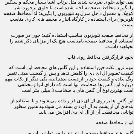
نمی تواند جلوی ضربات شدید مثل پرتاب اشیا بسیار محکم و سنگین
را بگیرید.محافظ صفحه ساخته شده است تا جلوی برخورد اشیا
کوچک و معمول داخل منزل به تلویزیون را بگیرید؛ لذا محافظ صفحه
تلویزیون برای استفاده در کارگاه،انبار یا محیط های کاری مناسب
نیست.
از محافظ صفحه تلویزیون مناسب استفاده کنید؛ چون در صورت
استفاده از محافظ صفحه نامناسب هیچ یک از مزایای ذکر شده را
نخواهید داشت.
نحوه قرارگرفتن محافظ روی قاب
مهم ترین نکته حین استفاده از این گلس های محافظ این است که
کیفیت تصویر ال ای دی را کاهش ندهد و پس از گذشت مدتی تغییر
رنگ نداده و کیفیت خود را از دست ندهد.البته یکی دیگر از نکات مهم
درباره این گلس ها ضخامت آنها است که دارای انواع مختلفی
است.بهترین نوع آن گلس های با ضخامت 3 میلی متر است.
این گلس ها بر روی ال ای دی قرار داده می شوند و با استفاده از
بندهای آن از پشت به ال ای دی بسته می شوند.به همین منظور
توانایی محافظت آن از ال ای دی افزایش می یابد.
انواع محافظ صفحه
گلس های محافظ صفحه ال ای دی را می توان بر اساس