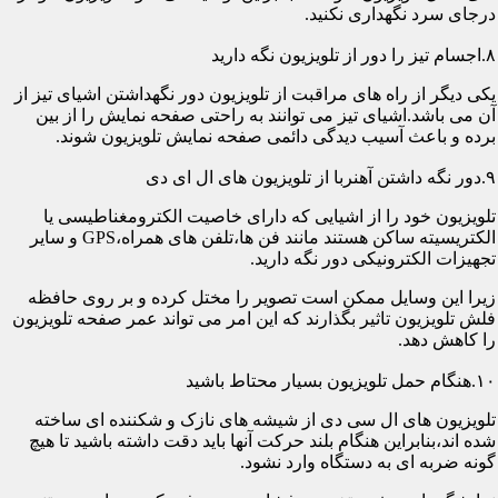
درجای سرد نگهداری نکنید.
۸.اجسام تیز را دور از تلویزیون نگه دارید
یکی دیگر از راه های مراقبت از تلویزیون دور نگهداشتن اشیای تیز از
آن می باشد.اشیای تیز می توانند به راحتی صفحه نمایش را از بین
برده و باعث آسیب دیدگی دائمی صفحه نمایش تلویزیون شوند.
۹.دور نگه داشتن آهنربا از تلویزیون های ال ای دی
تلویزیون خود را از اشیایی که دارای خاصیت الکترومغناطیسی یا
الکتریسیته ساکن هستند مانند فن ها،تلفن های همراه،GPS و سایر
تجهیزات الکترونیکی دور نگه دارید.
زیرا این وسایل ممکن است تصویر را مختل کرده و بر روی حافظه
فلش تلویزیون تاثیر بگذارند که این امر می تواند عمر صفحه تلویزیون
را کاهش دهد.
۱۰.هنگام حمل تلویزیون بسیار محتاط باشید
تلویزیون های ال سی دی از شیشه های نازک و شکننده ای ساخته
شده اند،بنابراین هنگام بلند حرکت آنها باید دقت داشته باشید تا هیچ
گونه ضربه ای به دستگاه وارد نشود.