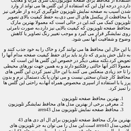
استفاده از محافظ برای صفحه تلویزیون،یک سری مزایا و معایب
دارد.در درجه اول این که استفاده از این گلس ها می تواند از وارد
شدن آسیب به صفحه نمایش تلویزیون جلوگیری کرده و از طرفی نیز
با محافظت از پیکسل های ال سی دی،به حفظ کیفیت بالای تصویر
تلویزیون کمک می کند.این در حالی است که معمولا بهترین مارک
محافظ صفحه تلویزیون که کیفیت بالایی نیز دارد،به صورت نامرئی
روی نمایشگر قرار می گیرد و موجب تغییر رنگ تصاویر یا کاهش
وضوح و شفافیت آنها نمی شود.
با این حال این محافظ ها می توانند گرد و خاک را به خود جذب کنند و
به دلیل خش پذیری که دارند باید برای حفظ کیفیت صفحه مدام آنها را
تعویض کرد.نکته منفی دیگر در خصوص این گلس ها این است که
معمولا اکثر آنها حالتی رفلکتیو دارند و به همین جهت نورهای محیطی
را تا حد زیادی منعکس می کنند.با این حال تمیز کردن این گلس های
محافظ کار چندان سختی نیست و می توان با یک دستمال نرم و بدون
پرز یا با استفاده از اسپری مخصوص همراه آنها،به راحتی این گلس ها
را تمیز کرد.
بهترین محافظ صفحه تلویزیون
معرفی برخی از بهترین مدل های محافظ نمایشگر تلویزیون
محافظ صفحه نمایش تلویزیون مدل aren43
بهترین مارک محافظ صفحه تلویزیون برای ال ای دی های 43
اینچی،مدل aren43 است.این مدل را می توان به جز تلویزیون های
پلاسما و ال سی دی های قدیمی برای تمامی تلویزیون های 43 اینچی