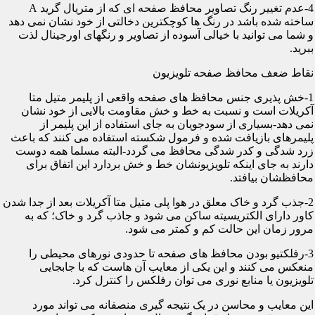
4-عدم تغییر رنگ تصاویر محافظ صفحه ای که از متریال گرید A
ساخته شده باشد در رنگ ها کوچکترین دخالتی از خود نشان نمی دهد
و شما می توانید با خیالی آسوده از تصاویر و رنگهای اورجینال لذت
ببرید.
نقاط ضعف محافظ صفحه تلویزیون
1-خش پذیری جنس محافظ های صفحه واقعی از پلیمر متیل متا
آکریلات است و نسبت به خط و خش مقاومت بالایی از خود نشان
نمی دهد-بسیاری از سودجویان به جای استفاده از این پلیمر از
پلیمرهای بازیافت شده و فرمول شکسته استفاده می کنند که باعث
زرد شدگی و کدر شدگی محافظ می گردد-البته مسلما همه دوست
دارند به جای اینکه تلویزیونشان خط و خش بردارد این اتفاق برای
محافظشان بیافتد.
2-جذب گرد و خاک معلق در هوا پلی متیل متا آکریلات بعد از جدا شدن
کاور دارای الکتریسیته ساکن می شود و جاذب گرد و خاک؛ که به
مرور زمان این حالت کم و کمتر می شود.
3-رفلکتیو بودن محافظ های صفحه تا حدودی نورهای محیطی را
منعکس می کنند و این یکی از معایب آن هاست که با جابجایی
تلویزیون یا منابع نوری می توان رفلکس را کنترل کرد.
این معایب و محاسن در یک نتیجه گیری منصفانه می تواند مورد