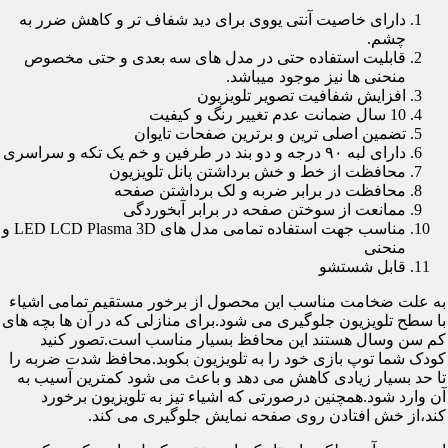
دارای خاصیت آنتی یووی برای دید شفاف تر و کاهش ضرر به
چشم.
قابلیت استفاده حتی در مدل های سه بعدی و حتی مخصوص
منحنی ها نیز موجود میباشد.
افزایش شفافیت تصویر تلویزیون
10 سال ضمانت عدم تغییر رنگ و کیفیت
تضمین اصلی ترین و برترین صفحات تایوان
دارای لبه ۹۰ درجه و دو بند در طرفین و خم یک تکه و سراسری
محافظت از خط و خش برداشتن پانل تلویزیون
محافظت در برابر ضربه و لک برداشتن صفحه
ممانعت از سوختن صفحه در برابر آبخوردگی
مناسب جهت استفاده تمامی مدل های LED LCD Plasma 3D و
منحنی
قابل شستشو
به علت ضخامت مناسب این محصول از برخور مستقیم تمامی اشیاء
با سطح تلویزیون جلوگیری می شود.برای منازلی که در آن ها بچه های
کم سن وسال هستند این محافظ بسیار مناسب است.تصور کنید
کودک شما توپ بازی خود را به تلویزیون بکوبد.محافظ شدت ضربه را
تا حد بسیار زیادی کاهش می دهد و باعث می شود کمترین آسیب به
آن وارد شود.همچنین درصورتی که اشیاء تیز به تلویزیون برخورد
کند،از خش افتادن روی صفحه نمایش جلوگیری می کند.