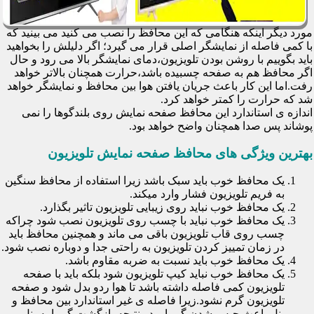
مورد دیگر اینکه هنگامی که این محافظ را نصب می کنید می بینید که
با کمی فاصله از نمایشگر اصلی قرار می گیرد؛ اگر دلیلش را بخواهید
باید بگوییم با روشن بودن تلویزیون،دمای نمایشگر بالا می رود و حال
اگر محافظ هم به صفحه چسبیده باشد،حرارت همچنان بالاتر خواهد
رفت.اما این کار باعث جریان یافتن هوا بین محافظ و نمایشگر خواهد
شد که حرارت را کمتر خواهد کرد.
اندازه ی استاندارد این محافظ صفحه نمایش روی بلندگوها را نمی
پوشاند پس صدا همچنان واضح خواهد بود.
بهترین ویژگی های محافظ صفحه نمایش تلویزیون
یک محافظ خوب باید سبک باشد زیرا استفاده از محافظ سنگین
به فریم تلویزیون فشار وارد میکند.
یک محافظ خوب نباید روی زیبایی تلویزیون تاثیر بگذارد.
یک محافظ خوب نباید با چسب روی تلویزیون نصب شود چراکه
چسب روی قاب تلویزیون باقی می ماند و همچنین محافظ باید
در زمان تمییز کردن تلویزیون به راحتی جدا و دوباره نصب شود.
یک محافظ خوب باید نسبت به ضربه مقاوم باشد.
یک محافظ خوب نباید کیپ تلویزیون شود بلکه باید با صفحه
تلویزیون کمی فاصله داشته باشد تا هوا ردو بدل شود و صفحه
تلویزیون گرم نشود.زیرا فاصله ی غیر استاندارد بین محافظ و
پنل باعث حبس شدن گرما و در نتیجه بازگشت گرما به پنل