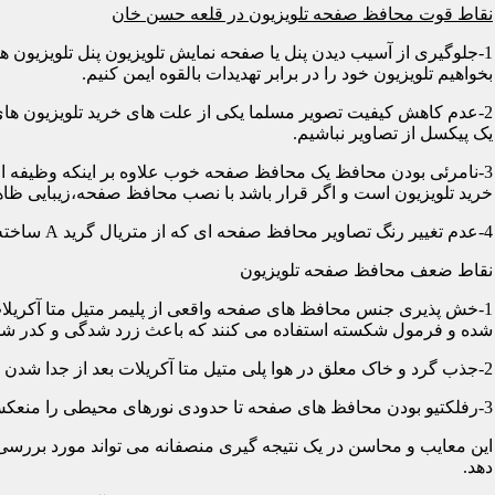
نقاط قوت محافظ صفحه تلویزیون در قلعه حسن خان
1-جلوگیری از آسیب دیدن پنل یا صفحه نمایش تلویزیون پنل تلویزیو
بخواهیم تلویزیون خود را در برابر تهدیدات بالقوه ایمن کنیم.
2-عدم کاهش کیفیت تصویر مسلما یکی از علت های خرید تلویزیون های
یک پیکسل از تصاویر نباشیم.
3-نامرئی بودن محافظ یک محافظ صفحه خوب علاوه بر اینکه وظیفه اصلی
خرید تلویزیون است و اگر قرار باشد با نصب محافظ صفحه،زیبایی ظاه
4-عدم تغییر رنگ تصاویر محافظ صفحه ای که از متریال گرید A ساخته شده باشد در رنگ ها کوچکترین دخالتی از خود نشان نمی دهد و شما می توانید با خیالی آسوده از تصاویر و رنگهای اورجینال لذت ببرید.
نقاط ضعف محافظ صفحه تلویزیون
1-خش پذیری جنس محافظ های صفحه واقعی از پلیمر متیل متا آکریلات
شده و فرمول شکسته استفاده می کنند که باعث زرد شدگی و کدر شدگی
2-جذب گرد و خاک معلق در هوا پلی متیل متا آکریلات بعد از جدا شدن کاور دارای الکتریسیته ساکن می شود و جاذب گرد و خاک؛ که به مرور زمان این حالت کم و کمتر می شود.
3-رفلکتیو بودن محافظ های صفحه تا حدودی نورهای محیطی را منعکس می کنند و این یکی از معایب آن هاست که با جابجایی تلویزیون یا منابع نوری می توان رفلکس را کنترل کرد.
این معایب و محاسن در یک نتیجه گیری منصفانه می تواند مورد بررسی 
دهد.