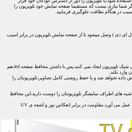
تفاده شود،یا تلویزیون را دور از دسترس کودکان خود قرار
گر شما نیازی نیست که مستقیما صفحه نمایش خود تلویزیون را
آسیب در هنگام نظافت جلوگیری فرمایید.
سی دی – ال ای دی – ۳ بعدی – کرو – تلویزیون منحنی – کیو ال ای دی ) وصل میشود تا از صفحه نمایش تلویزیون در برابر اسیب
محافظ ها با شفافیت بالایی که دارند،علاوه بر افزایش امنیت تلویزیون،کیفیت تصویر را نیز به نحو چشمگیری حفظ می کنند و خللی در طراحی شیک تلویزیون ایجاد نمی کنند.پس با داشتن محافظ صفحه led،هم
 وارد نکند.
اده نخواهد شد و با حفظ روشنی کامل تصاویر،تلویزیونتان را
یه های اطراف نمایشگر تلویزیونتان را دوست دارید،این محافظ
جدا از محافظت از نمایشگر توسط این محصول،همچنین به عنوان فیلتر در برابر 96٪ تا 99٪ اشعه ماوراء بنفش از چشم و پوست محافظت به عمل می آورد.مقاومت در برابر انعکاس نور و اشعه ی UV