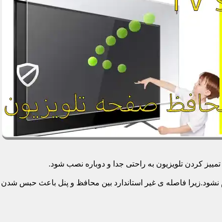
یز کردن تلویزیون به راحتی جدا و دوباره نصب شود.
م نشود.زیرا فاصله ی غیر استاندارد بین محافظ و پنل باعث حبس شدن