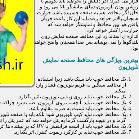
قرار می گیرد؛ اگر دلیلش را بخواهید باید بگوییم با
روشن بودن تلویزیون،دمای نمایشگر بالا می رود و
حال اگر محافظ هم به صفحه چسبیده باشد،حرارت
همچنان بالاتر خواهد رفت.اما این کار باعث جریان
یافتن هوا بین محافظ و نمایشگر خواهد شد که
حرارت را کمتر خواهد کرد.
اندازه ی استاندارد این محافظ صفحه نمایش روی
بلندگوها را نمی پوشاند پس صدا همچنان واضح خواهد
بود.
بهترین ویژگی های محافظ صفحه نمایش
تلویزیون
یک محافظ خوب باید سبک باشد زیرا استفاده
از محافظ سنگین به فریم تلویزیون فشار وارد
میکند.
یک محافظ خوب نباید روی زیبایی تلویزیون تاثیر بگذارد.
یک محافظ خوب نباید با چسب روی تلویزیون نصب شود چراکه چسب
یک محافظ خوب باید نسبت به ضربه مقاوم باشد.
یک محافظ خوب نباید کیپ تلویزیون شود بلکه باید با صفحه تلوی
گرما و در نتیجه بازگشت گرما به پنل خواهد شد که عمر پنل را تا 30 درصد کاهش خواهد داد
یک محافظ خوب باید از اشعه فرابنفش یا UV که بر بییننده ها اثرات نا مطلوب می گذارد جلوگیری کند.
یک محافظ خوب نباید بر کارکرد ریموت کنترل اثر بگذارد.