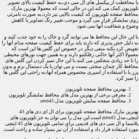
با محافظت از پیکسل های ال سی دی،به حفظ کیفیت بالای تصویر
تلویزیون کمک می کند.این در حالی است که معمولا بهترین مارک
محافظ صفحه تلویزیون که کیفیت بالایی نیز دارد،به صورت نامرئی
روی نمایشگر قرار می گیرد و موجب تغییر رنگ تصاویر یا کاهش
وضوح و شفافیت آنها نمی شود.
با این حال این محافظ ها می توانند گرد و خاک را به خود جذب کنند و
به دلیل خش پذیری که دارند باید برای حفظ کیفیت صفحه مدام آنها را
تعویض کرد.نکته منفی دیگر در خصوص این گلس ها این است که
معمولا اکثر آنها حالتی رفلکتیو دارند و به همین جهت نورهای محیطی
را تا حد زیادی منعکس می کنند.با این حال تمیز کردن این گلس های
محافظ کار چندان سختی نیست و می توان با یک دستمال نرم و بدون
پرز یا با استفاده از اسپری مخصوص همراه آنها،به راحتی این گلس ها
را تمیز کرد.
بهترین محافظ صفحه تلویزیون
معرفی برخی از بهترین مدل های محافظ نمایشگر تلویزیون
محافظ صفحه نمایش تلویزیون مدل aren43
بهترین مارک محافظ صفحه تلویزیون برای ال ای دی های 43
اینچی،مدل aren43 است.این مدل را می توان به جز تلویزیون های
پلاسما و ال سی دی های قدیمی برای تمامی تلویزیون های 43 اینچی
مورد استفاده قرار داد و استفاده از آن نیز بسیار ساده و راحت است.