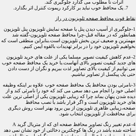
اثرات نا مطلوب می گذارد جلوگیری کند.
یک محافظ خوب نباید بر کارکرد ریموت کنترل اثر بگذارد.
نقاط قوت محافظ صفحه تلویزیون در راز
1-جلوگیری از آسیب دیدن پنل یا صفحه نمایش تلویزیون پنل تلویزیون
همانطور که در مقاله قبل-چرا محافظ صفحه تلویزیون-گفته شد
مهمترین و ضعیف ترین بخش تلویزیون است.بنابراین منطقی است که
بخواهیم تلویزیون خود را در برابر تهدیدات بالقوه ایمن کنیم.
2-عدم کاهش کیفیت تصویر مسلما یکی از علت های خرید تلویزیون
های جدید کیفیت تصویر بالای آنهاست.با خرید یک محافظ صفحه خوب
می توانیم از کیفیت بالای تصاویر لذت ببریم و نگران از دست دادن
حتی یک پیکسل از تصاویر نباشیم.
3-نامرئی بودن محافظ یک محافظ صفحه خوب علاوه بر اینکه وظیفه
اصلی خود را انجام می دهد سعی می کند که خود را نامرئی کند و از
دیده شدن پنهان بماند چرا که زیبایی تلویزیون یکی از اصلی ترین علت
های خرید تلویزیون است و اگر قرار باشد با نصب محافظ
صفحه،زیبایی ظاهری تلویزیون از بین برود بهتر است روش دیگری
برای محافظت از تلویزیون انتخاب شود.
4-عدم تغییر رنگ تصاویر محافظ صفحه ای که از متریال گرید A
ساخته شده باشد در رنگ ها کوچکترین دخالتی از خود نشان نمی دهد
و شما می توانید با خیالی آسوده از تصاویر و رنگهای اورجینال لذت