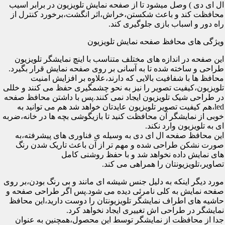
ال ای دی ) وصل میشود تا از صفحه نمایش تلویزیون در برابر اسیب
محافظت کند و باعث شکستن،خراش،اثر انگشت،برخورد کنترل از
راه دور و اسباب بازی جلوگیری کند.
ویژگی های محافظ صفحه نمایش تلویزیون
این صفحه در اندازه های مختلف متناسب با اینچ نمایشگر تلویزیون
طراحی و ساخته شده تا به آسانی بر روی صفحه نمایش قرار بگیرد.
محافظ ها با شفافیت بالایی که دارند،علاوه بر افزایش امنیت
تلویزیون،کیفیت تصویر را نیز به نحو چشمگیری حفظ می کنند و خللی
در طراحی شیک تلویزیون ایجاد نمی کنند.پس با داشتن محافظ صفحه
led،هم کیفیت تصویر تلویزیون عایدتان خواهد شد هم می توانید به
خوبی از نمایشگر آن محافظت کنید تا بازیگوشی بچه ها در خانه،ضربه
ای به تلویزیون وارد نکند.
این محافظ صفحه ال ای دی به وسیله ی فناوری های پیشرفته،به
صورت نشکن طراحی شده و مهم تر از آن باعث تاریک شدن رنگ
های نمایش داده نخواهد شد و با حفظ روشنی کامل
تصاویر،تلویزیونتان را همراهی می کند.
مورد دیگر اینکه به دلیل جنس شیشه ای مانند و بی رنگ بودن،بر روی
صفحه نمایش به کلی نامرئی دیده می شود.پس اگر طراحی صفحه و
حاشیه های اطراف نمایشگر تلویزیونتان را دوست دارید،این محافظ
نمایشگر در طراحی اش تغییری ایجاد نخواهد کرد.
جدا از محافظت از نمایشگر توسط این محصول،همچنین به عنوان