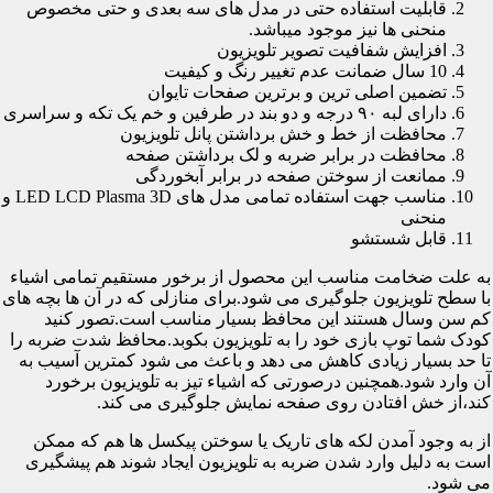
قابلیت استفاده حتی در مدل های سه بعدی و حتی مخصوص
منحنی ها نیز موجود میباشد.
افزایش شفافیت تصویر تلویزیون
10 سال ضمانت عدم تغییر رنگ و کیفیت
تضمین اصلی ترین و برترین صفحات تایوان
دارای لبه ۹۰ درجه و دو بند در طرفین و خم یک تکه و سراسری
محافظت از خط و خش برداشتن پانل تلویزیون
محافظت در برابر ضربه و لک برداشتن صفحه
ممانعت از سوختن صفحه در برابر آبخوردگی
مناسب جهت استفاده تمامی مدل های LED LCD Plasma 3D و
منحنی
قابل شستشو
به علت ضخامت مناسب این محصول از برخور مستقیم تمامی اشیاء
با سطح تلویزیون جلوگیری می شود.برای منازلی که در آن ها بچه های
کم سن وسال هستند این محافظ بسیار مناسب است.تصور کنید
کودک شما توپ بازی خود را به تلویزیون بکوبد.محافظ شدت ضربه را
تا حد بسیار زیادی کاهش می دهد و باعث می شود کمترین آسیب به
آن وارد شود.همچنین درصورتی که اشیاء تیز به تلویزیون برخورد
کند،از خش افتادن روی صفحه نمایش جلوگیری می کند.
از به وجود آمدن لکه های تاریک یا سوختن پیکسل ها هم که ممکن
است به دلیل وارد شدن ضربه به تلویزیون ایجاد شوند هم پیشگیری
می شود.