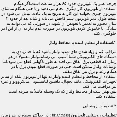
چرخه عمر یک تلویزیون حدود ۶۵ هزار ساعت است.اگر هنگام
استفاده از تلویزیون کار دیگری انجام می دهید و یا حتی هنگام تماشای
تلویزیون چیزی بخوانید این کار به تدریج به یک عادت تبدیل می شود در
نتیجه طول عمر تلویزیون شما کاهش می یابد و شاید بعد از حدود ۲
سال مجبور به تعمیر یا تعویض آن شوید،در صورتی که می توانید به
سادگی با خاموش کردن تلویزیون در صورت عدم نیاز به آن از این امر
جلوگیری کنید.
۲.استفاده از تنظیم کننده یا محافظ ولتاژ
مراقب کم و زیاد شدن های شدید ولتاژ باشید که تا حد زیادی به
دستگاه های الکترونیکی شما آسیب می رساند.ولتاژ معمولاً در هر
زمان که قطعی برق اتفاق می افتد به طور ناگهانی قطع می شود،اما
نوسانات ولتاژ ممکن است حتی در صورت قطع نبودن برق یا در
هنگام رعد و برق نیز اتفاق بیفتد.
استفاده از محافظ و تنظیم کننده ولتاژ نه تنها از تلویزیون بلکه از سایر
تجهیزات الکترونیکی مانند یخچال،ماشین لباسشویی،مایکروویو و غیره
نیز مراقبت می کند.
پس بهتر است از محافظ ولتاژ که یک وسیله کاملاً به صرفه است
استفاده کنید.
۳.تنظیمات روشنایی
تنظیمات روشنایی تلویزیون (brightness ) در حداکثر سطح در هر زمان