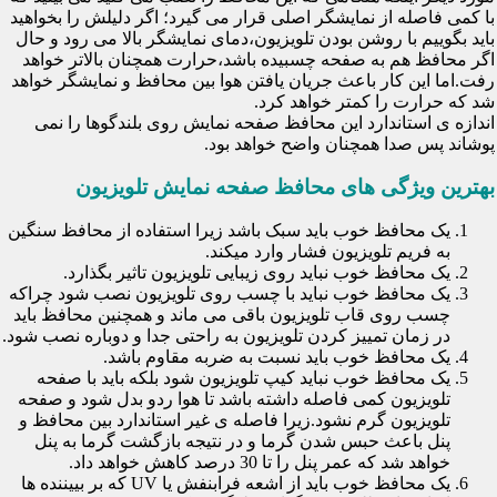
با کمی فاصله از نمایشگر اصلی قرار می گیرد؛ اگر دلیلش را بخواهید
باید بگوییم با روشن بودن تلویزیون،دمای نمایشگر بالا می رود و حال
اگر محافظ هم به صفحه چسبیده باشد،حرارت همچنان بالاتر خواهد
رفت.اما این کار باعث جریان یافتن هوا بین محافظ و نمایشگر خواهد
شد که حرارت را کمتر خواهد کرد.
اندازه ی استاندارد این محافظ صفحه نمایش روی بلندگوها را نمی
پوشاند پس صدا همچنان واضح خواهد بود.
بهترین ویژگی های محافظ صفحه نمایش تلویزیون
یک محافظ خوب باید سبک باشد زیرا استفاده از محافظ سنگین
به فریم تلویزیون فشار وارد میکند.
یک محافظ خوب نباید روی زیبایی تلویزیون تاثیر بگذارد.
یک محافظ خوب نباید با چسب روی تلویزیون نصب شود چراکه
چسب روی قاب تلویزیون باقی می ماند و همچنین محافظ باید
در زمان تمییز کردن تلویزیون به راحتی جدا و دوباره نصب شود.
یک محافظ خوب باید نسبت به ضربه مقاوم باشد.
یک محافظ خوب نباید کیپ تلویزیون شود بلکه باید با صفحه
تلویزیون کمی فاصله داشته باشد تا هوا ردو بدل شود و صفحه
تلویزیون گرم نشود.زیرا فاصله ی غیر استاندارد بین محافظ و
پنل باعث حبس شدن گرما و در نتیجه بازگشت گرما به پنل
خواهد شد که عمر پنل را تا 30 درصد کاهش خواهد داد.
یک محافظ خوب باید از اشعه فرابنفش یا UV که بر بییننده ها