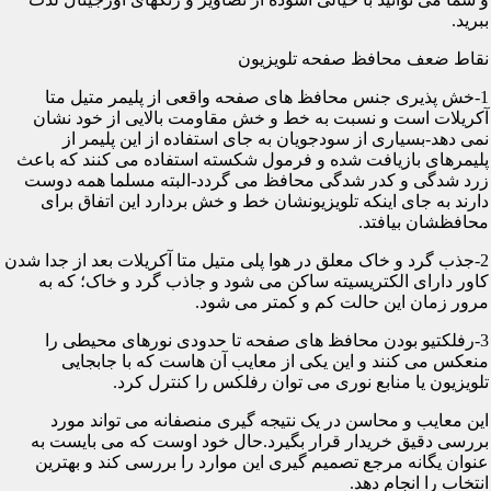
ببرید.
نقاط ضعف محافظ صفحه تلویزیون
1-خش پذیری جنس محافظ های صفحه واقعی از پلیمر متیل متا
آکریلات است و نسبت به خط و خش مقاومت بالایی از خود نشان
نمی دهد-بسیاری از سودجویان به جای استفاده از این پلیمر از
پلیمرهای بازیافت شده و فرمول شکسته استفاده می کنند که باعث
زرد شدگی و کدر شدگی محافظ می گردد-البته مسلما همه دوست
دارند به جای اینکه تلویزیونشان خط و خش بردارد این اتفاق برای
محافظشان بیافتد.
2-جذب گرد و خاک معلق در هوا پلی متیل متا آکریلات بعد از جدا شدن
کاور دارای الکتریسیته ساکن می شود و جاذب گرد و خاک؛ که به
مرور زمان این حالت کم و کمتر می شود.
3-رفلکتیو بودن محافظ های صفحه تا حدودی نورهای محیطی را
منعکس می کنند و این یکی از معایب آن هاست که با جابجایی
تلویزیون یا منابع نوری می توان رفلکس را کنترل کرد.
این معایب و محاسن در یک نتیجه گیری منصفانه می تواند مورد
بررسی دقیق خریدار قرار بگیرد.حال خود اوست که می بایست به
عنوان یگانه مرجع تصمیم گیری این موارد را بررسی کند و بهترین
انتخاب را انجام دهد.