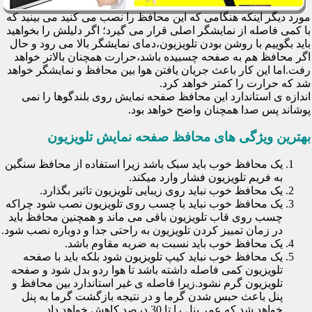
مورد دیگر اینکه هنگامی که این محافظ را نصب می کنید می بینید که
با کمی فاصله از نمایشگر اصلی قرار می گیرد؛ اگر دلیلش را بخواهید
باید بگوییم با روشن بودن تلویزیون،دمای نمایشگر بالا می رود و حال
اگر محافظ هم به صفحه چسبیده باشد،حرارت همچنان بالاتر خواهد
رفت.اما این کار باعث جریان یافتن هوا بین محافظ و نمایشگر خواهد
شد که حرارت را کمتر خواهد کرد.
اندازه ی استاندارد این محافظ صفحه نمایش روی بلندگوها را نمی
پوشاند پس صدا همچنان واضح خواهد بود.
بهترین ویژگی های محافظ صفحه نمایش تلویزیون
یک محافظ خوب باید سبک باشد زیرا استفاده از محافظ سنگین
به فریم تلویزیون فشار وارد میکند.
یک محافظ خوب نباید روی زیبایی تلویزیون تاثیر بگذارد.
یک محافظ خوب نباید با چسب روی تلویزیون نصب شود چراکه
چسب روی قاب تلویزیون باقی می ماند و همچنین محافظ باید
در زمان تمییز کردن تلویزیون به راحتی جدا و دوباره نصب شود.
یک محافظ خوب باید نسبت به ضربه مقاوم باشد.
یک محافظ خوب نباید کیپ تلویزیون شود بلکه باید با صفحه
تلویزیون کمی فاصله داشته باشد تا هوا ردو بدل شود و صفحه
تلویزیون گرم نشود.زیرا فاصله ی غیر استاندارد بین محافظ و
پنل باعث حبس شدن گرما و در نتیجه بازگشت گرما به پنل
خواهد شد که عمر پنل را تا 30 درصد کاهش خواهد داد.