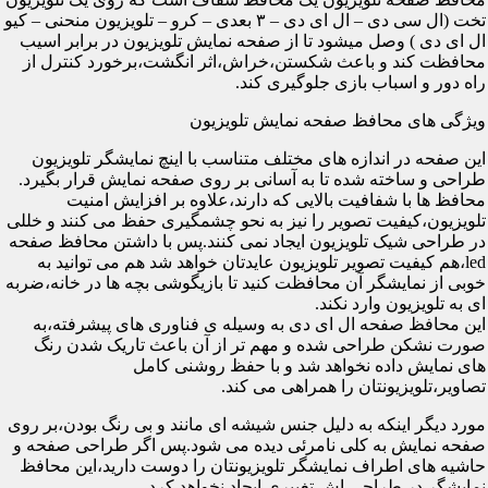
تخت (ال سی دی – ال ای دی – ۳ بعدی – کرو – تلویزیون منحنی – کیو
ال ای دی ) وصل میشود تا از صفحه نمایش تلویزیون در برابر اسیب
محافظت کند و باعث شکستن،خراش،اثر انگشت،برخورد کنترل از
راه دور و اسباب بازی جلوگیری کند.
ویژگی های محافظ صفحه نمایش تلویزیون
این صفحه در اندازه های مختلف متناسب با اینچ نمایشگر تلویزیون
طراحی و ساخته شده تا به آسانی بر روی صفحه نمایش قرار بگیرد.
محافظ ها با شفافیت بالایی که دارند،علاوه بر افزایش امنیت
تلویزیون،کیفیت تصویر را نیز به نحو چشمگیری حفظ می کنند و خللی
در طراحی شیک تلویزیون ایجاد نمی کنند.پس با داشتن محافظ صفحه
led،هم کیفیت تصویر تلویزیون عایدتان خواهد شد هم می توانید به
خوبی از نمایشگر آن محافظت کنید تا بازیگوشی بچه ها در خانه،ضربه
ای به تلویزیون وارد نکند.
این محافظ صفحه ال ای دی به وسیله ی فناوری های پیشرفته،به
صورت نشکن طراحی شده و مهم تر از آن باعث تاریک شدن رنگ
های نمایش داده نخواهد شد و با حفظ روشنی کامل
تصاویر،تلویزیونتان را همراهی می کند.
مورد دیگر اینکه به دلیل جنس شیشه ای مانند و بی رنگ بودن،بر روی
صفحه نمایش به کلی نامرئی دیده می شود.پس اگر طراحی صفحه و
حاشیه های اطراف نمایشگر تلویزیونتان را دوست دارید،این محافظ
نمایشگر در طراحی اش تغییری ایجاد نخواهد کرد.