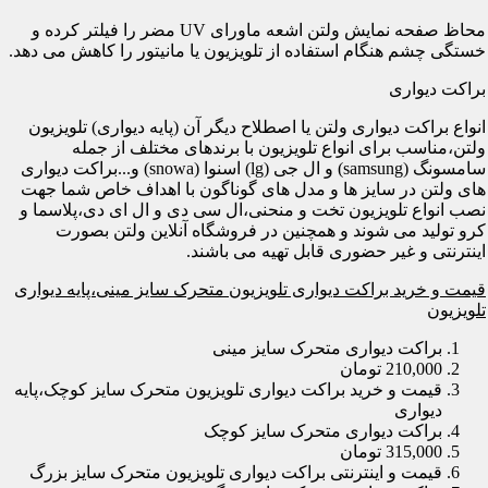
محاظ صفحه نمایش ولتن اشعه ماورای UV مضر را فیلتر کرده و
خستگی چشم هنگام استفاده از تلویزیون یا مانیتور را کاهش می دهد.
براکت دیواری
انواع براکت دیواری ولتن یا اصطلاح دیگر آن (پایه دیواری) تلویزیون
ولتن،مناسب برای انواع تلویزیون با برندهای مختلف از جمله
سامسونگ (samsung) و ال جی (lg) اسنوا (snowa) و...براکت دیواری
های ولتن در سایز ها و مدل های گوناگون با اهداف خاص شما جهت
نصب انواع تلویزیون تخت و منحنی،ال سی دی و ال ای دی،پلاسما و
کرو تولید می شوند و همچنین در فروشگاه آنلاین ولتن بصورت
اینترنتی و غیر حضوری قابل تهیه می باشند.
قیمت و خرید براکت دیواری تلویزیون متحرک سایز مینی،پایه دیواری
تلویزیون
براکت دیواری متحرک سایز مینی
210,000 تومان
قیمت و خرید براکت دیواری تلویزیون متحرک سایز کوچک،پایه
دیواری
براکت دیواری متحرک سایز کوچک
315,000 تومان
قیمت و اینترنتی براکت دیواری تلویزیون متحرک سایز بزرگ