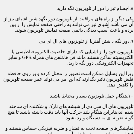
۸.اجسام تیز را دور از تلویزیون نگه دارید
یکی دیگر از راه های مراقبت از تلویزیون دور نگهداشتن اشیای تیز از
آن می باشد.اشیای تیز می توانند به راحتی صفحه نمایش را از بین
برده و باعث آسیب دیدگی دائمی صفحه نمایش تلویزیون شوند.
۹.دور نگه داشتن آهنربا از تلویزیون های ال ای دی
تلویزیون خود را از اشیایی که دارای خاصیت الکترومغناطیسی یا
الکتریسیته ساکن هستند مانند فن ها،تلفن های همراه،GPS و سایر
تجهیزات الکترونیکی دور نگه دارید.
زیرا این وسایل ممکن است تصویر را مختل کرده و بر روی حافظه
فلش تلویزیون تاثیر بگذارند که این امر می تواند عمر صفحه تلویزیون
را کاهش دهد.
۱۰.هنگام حمل تلویزیون بسیار محتاط باشید
تلویزیون های ال سی دی از شیشه های نازک و شکننده ای ساخته
شده اند،بنابراین هنگام بلند حرکت آنها باید دقت داشته باشید تا هیچ
گونه ضربه ای به دستگاه وارد نشود.
نمایشگرهای صفحه تخت به فشار و ضربه فیزیکی حساس هستند و
فشار می تواند به صفحه داخلی آسیب برساند.