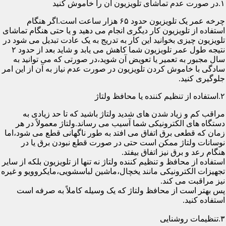
۱.در صورت عدم تماشای تلویزیون آن را خاموش کنید
چرخه عمر یک تلویزیون حدود ۶۵ هزار ساعت است.اگر هنگام
استفاده از تلویزیون کار دیگری انجام می دهید و یا حتی هنگام تماشای
تلویزیون چیزی بخوانید این کار به تدریج به یک عادت تبدیل می شود در
نتیجه طول عمر تلویزیون شما کاهش می یابد و شاید بعد از حدود ۲
سال مجبور به تعمیر یا تعویض آن شوید،در صورتی که می توانید به
سادگی با خاموش کردن تلویزیون در صورت عدم نیاز به آن از این امر
جلوگیری کنید.
۲.استفاده از تنظیم کننده یا محافظ ولتاژ
مراقب کم و زیاد شدن های شدید ولتاژ باشید که تا حد زیادی به
دستگاه های الکترونیکی شما آسیب می رساند.ولتاژ معمولاً در هر
زمان که قطعی برق اتفاق می افتد به طور ناگهانی قطع می شود،اما
نوسانات ولتاژ ممکن است حتی در صورت قطع نبودن برق یا در
هنگام رعد و برق نیز اتفاق بیفتد.
استفاده از محافظ و تنظیم کننده ولتاژ نه تنها از تلویزیون بلکه از سایر
تجهیزات الکترونیکی مانند یخچال،ماشین لباسشویی،مایکروویو و غیره
نیز مراقبت می کند.
پس بهتر است از محافظ ولتاژ که یک وسیله کاملاً به صرفه است
استفاده کنید.
۳.تنظیمات روشنایی