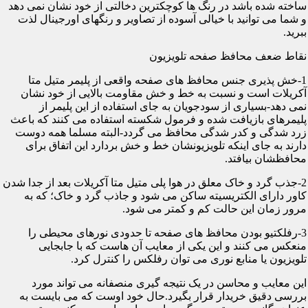
ساخته شده باشد در رنگ ها کوچکترین دخالتی از خود نشان نمی دهد
و شما می توانید با خیالی آسوده از تصاویر و رنگهای اورجینال لذت
ببرید.
نقاط ضعف محافظ صفحه تلویزیون
1-خش پذیری جنس محافظ های صفحه واقعی از پلیمر متیل متا
آکریلات است و نسبت به خط و خش مقاومت بالایی از خود نشان
نمی دهد-بسیاری از سودجویان به جای استفاده از این پلیمر از
پلیمرهای بازیافت شده و فرمول شکسته استفاده می کنند که باعث
زرد شدگی و کدر شدگی محافظ می گردد-البته مسلما همه دوست
دارند به جای اینکه تلویزیونشان خط و خش بردارد این اتفاق برای
محافظشان بیافتد.
2-جذب گرد و خاک معلق در هوا پلی متیل متا آکریلات بعد از جدا شدن
کاور دارای الکتریسیته ساکن می شود و جاذب گرد و خاک؛ که به
مرور زمان این حالت کم و کمتر می شود.
3-رفلکتیو بودن محافظ های صفحه تا حدودی نورهای محیطی را
منعکس می کنند و این یکی از معایب آن هاست که با جابجایی
تلویزیون یا منابع نوری می توان رفلکس را کنترل کرد.
این معایب و محاسن در یک نتیجه گیری منصفانه می تواند مورد
بررسی دقیق خریدار قرار بگیرد.حال خود اوست که می بایست به