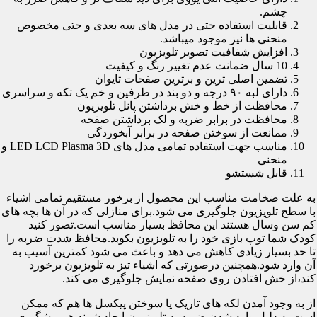
چشم.
قابلیت استفاده حتی در مدل های سه بعدی و حتی مخصوص
منحنی ها نیز موجود میباشد.
افزایش شفافیت تصویر تلویزیون
10 سال ضمانت عدم تغییر رنگ و کیفیت
تضمین اصلی ترین و برترین صفحات تایوان
دارای لبه ۹۰ درجه و دو بند در طرفین و خم یک تکه و سراسری
محافظت از خط و خش برداشتن پانل تلویزیون
محافظت در برابر ضربه و لک برداشتن صفحه
ممانعت از سوختن صفحه در برابر آبخوردگی
مناسب جهت استفاده تمامی مدل های LED LCD Plasma 3D و
منحنی
قابل شستشو
به علت ضخامت مناسب این محصول از برخور مستقیم تمامی اشیاء
با سطح تلویزیون جلوگیری می شود.برای منازلی که در آن ها بچه های
کم سن وسال هستند این محافظ بسیار مناسب است.تصور کنید
کودک شما توپ بازی خود را به تلویزیون بکوبد.محافظ شدت ضربه را
تا حد بسیار زیادی کاهش می دهد و باعث می شود کمترین آسیب به
آن وارد شود.همچنین درصورتی که اشیاء تیز به تلویزیون برخورد
کند،از خش افتادن روی صفحه نمایش جلوگیری می کند.
از به وجود آمدن لکه های تاریک یا سوختن پیکسل ها هم که ممکن
است به دلیل وارد شدن ضربه به تلویزیون ایجاد شوند هم پیشگیری