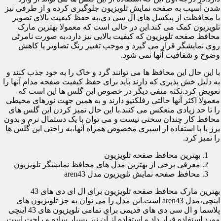
شدن آسیب به صفحه نمایش تلویزیون جلوگیری کرده و از طرفی نیز
با محافظت از پیکسل های ال سی دی،به حفظ کیفیت بالای تصویر
تلویزیون کمک می کند.این در حالی است که معمولا بهترین مارک
محافظ صفحه تلویزیون که کیفیت بالایی نیز دارد،به صورت نامرئی
روی نمایشگر قرار می گیرد و موجب تغییر رنگ تصاویر یا کاهش
وضوح و شفافیت آنها نمی شود.
با این حال این محافظ ها می توانند گرد و خاک را به خود جذب کنند و
به دلیل خش پذیری که دارند باید برای حفظ کیفیت صفحه مدام آنها را
تعویض کرد.نکته منفی دیگر در خصوص این گلس ها این است که
معمولا اکثر آنها حالتی رفلکتیو دارند و به همین جهت نورهای محیطی
را تا حد زیادی منعکس می کنند.با این حال تمیز کردن این گلس های
محافظ کار چندان سختی نیست و می توان با یک دستمال نرم و بدون
پرز یا با استفاده از اسپری مخصوص همراه آنها،به راحتی این گلس ها
را تمیز کرد.
بهترین محافظ صفحه تلویزیون
معرفی برخی از بهترین مدل های محافظ نمایشگر تلویزیون
محافظ صفحه نمایش تلویزیون مدل aren43
بهترین مارک محافظ صفحه تلویزیون برای ال ای دی های 43
اینچی،مدل aren43 است.این مدل را می توان به جز تلویزیون های
پلاسما و ال سی دی های قدیمی برای تمامی تلویزیون های 43 اینچی
مورد استفاده قرار داد و استفاده از آن نیز بسیار ساده و راحت است.