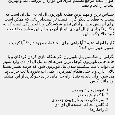
عنوان یگانه مرجع تصمیم گیری این موارد را بررسی کند و بهترین
انتخاب را انجام دهد.
حساس ترین و مهم ترین قطعه تلویزیون ال ای دی پنل آن است که
نسبت به قطعات دیگر گران قیمت تر است.ایراداتی که ممکن است
برای آن پیش بیاید ایراداتی نظیر شکستگی و یا آبخوردگی است که به
هنگام نگهداری از ال ای دی باید از آن در برابر این موارد محافظت
کنید.حالا چگونه این
کار را انجام دهیم؟ آیا راهی برای محافظت وجود دارد؟ آیا کیفیت
تصویر تغییر نمی کند؟
نگرانی از شکستن پنل تلویزیون اگر هنگام بازی کردن کودکان و یا
جابه جایی تلویزیون کوچک ترین ضربه ای به پنل ال ای دی وارد شود
می تواند باعث شکسته شدن پنل تلویزیون شود که هزینه تعمیر نسبتاً
بالایی دارد و یا حتی هنگام تمیزکردن کمی آب بخورد باعث خرابی پنل
می شود؛ ولی باید به دنبال راه حل هایی برای جلوگیری از این مشکل
بود.مانند: گلس
تعویض پنل تلویزیون
با کمتر قیمت در
نمایندگی تعمیر تلویزیون جعفری
گلس محافظ صفحه ال ای دی
راهکارها