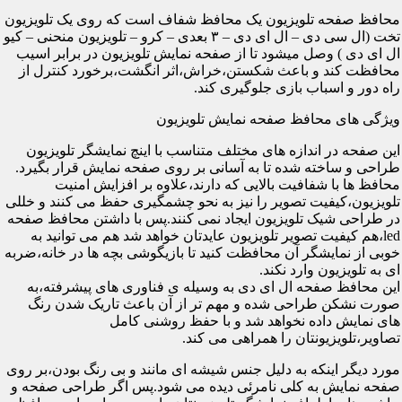
محافظ صفحه تلویزیون یک محافظ شفاف است که روی یک تلویزیون
تخت (ال سی دی – ال ای دی – ۳ بعدی – کرو – تلویزیون منحنی – کیو
ال ای دی ) وصل میشود تا از صفحه نمایش تلویزیون در برابر اسیب
محافظت کند و باعث شکستن،خراش،اثر انگشت،برخورد کنترل از
راه دور و اسباب بازی جلوگیری کند.
ویژگی های محافظ صفحه نمایش تلویزیون
این صفحه در اندازه های مختلف متناسب با اینچ نمایشگر تلویزیون
طراحی و ساخته شده تا به آسانی بر روی صفحه نمایش قرار بگیرد.
محافظ ها با شفافیت بالایی که دارند،علاوه بر افزایش امنیت
تلویزیون،کیفیت تصویر را نیز به نحو چشمگیری حفظ می کنند و خللی
در طراحی شیک تلویزیون ایجاد نمی کنند.پس با داشتن محافظ صفحه
led،هم کیفیت تصویر تلویزیون عایدتان خواهد شد هم می توانید به
خوبی از نمایشگر آن محافظت کنید تا بازیگوشی بچه ها در خانه،ضربه
ای به تلویزیون وارد نکند.
این محافظ صفحه ال ای دی به وسیله ی فناوری های پیشرفته،به
صورت نشکن طراحی شده و مهم تر از آن باعث تاریک شدن رنگ
های نمایش داده نخواهد شد و با حفظ روشنی کامل
تصاویر،تلویزیونتان را همراهی می کند.
مورد دیگر اینکه به دلیل جنس شیشه ای مانند و بی رنگ بودن،بر روی
صفحه نمایش به کلی نامرئی دیده می شود.پس اگر طراحی صفحه و