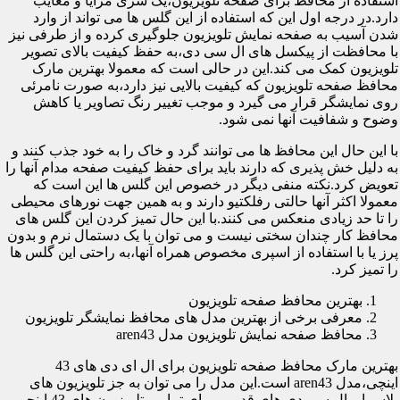
استفاده از محافظ برای صفحه تلویزیون،یک سری مزایا و معایب
دارد.در درجه اول این که استفاده از این گلس ها می تواند از وارد
شدن آسیب به صفحه نمایش تلویزیون جلوگیری کرده و از طرفی نیز
با محافظت از پیکسل های ال سی دی،به حفظ کیفیت بالای تصویر
تلویزیون کمک می کند.این در حالی است که معمولا بهترین مارک
محافظ صفحه تلویزیون که کیفیت بالایی نیز دارد،به صورت نامرئی
روی نمایشگر قرار می گیرد و موجب تغییر رنگ تصاویر یا کاهش
وضوح و شفافیت آنها نمی شود.
با این حال این محافظ ها می توانند گرد و خاک را به خود جذب کنند و
به دلیل خش پذیری که دارند باید برای حفظ کیفیت صفحه مدام آنها را
تعویض کرد.نکته منفی دیگر در خصوص این گلس ها این است که
معمولا اکثر آنها حالتی رفلکتیو دارند و به همین جهت نورهای محیطی
را تا حد زیادی منعکس می کنند.با این حال تمیز کردن این گلس های
محافظ کار چندان سختی نیست و می توان با یک دستمال نرم و بدون
پرز یا با استفاده از اسپری مخصوص همراه آنها،به راحتی این گلس ها
را تمیز کرد.
بهترین محافظ صفحه تلویزیون
معرفی برخی از بهترین مدل های محافظ نمایشگر تلویزیون
محافظ صفحه نمایش تلویزیون مدل aren43
بهترین مارک محافظ صفحه تلویزیون برای ال ای دی های 43
اینچی،مدل aren43 است.این مدل را می توان به جز تلویزیون های
پلاسما و ال سی دی های قدیمی برای تمامی تلویزیون های 43 اینچی