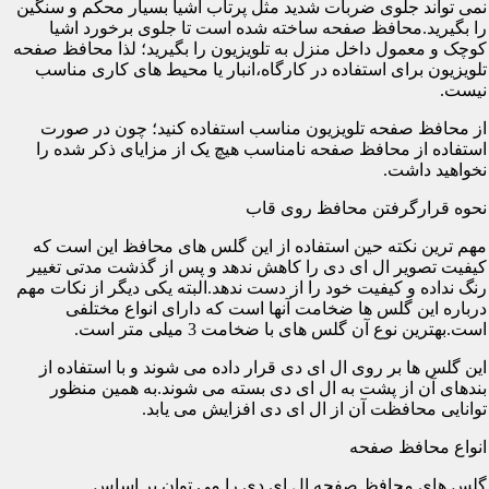
نمی تواند جلوی ضربات شدید مثل پرتاب اشیا بسیار محکم و سنگین
را بگیرید.محافظ صفحه ساخته شده است تا جلوی برخورد اشیا
کوچک و معمول داخل منزل به تلویزیون را بگیرید؛ لذا محافظ صفحه
تلویزیون برای استفاده در کارگاه،انبار یا محیط های کاری مناسب
نیست.
از محافظ صفحه تلویزیون مناسب استفاده کنید؛ چون در صورت
استفاده از محافظ صفحه نامناسب هیچ یک از مزایای ذکر شده را
نخواهید داشت.
نحوه قرارگرفتن محافظ روی قاب
مهم ترین نکته حین استفاده از این گلس های محافظ این است که
کیفیت تصویر ال ای دی را کاهش ندهد و پس از گذشت مدتی تغییر
رنگ نداده و کیفیت خود را از دست ندهد.البته یکی دیگر از نکات مهم
درباره این گلس ها ضخامت آنها است که دارای انواع مختلفی
است.بهترین نوع آن گلس های با ضخامت 3 میلی متر است.
این گلس ها بر روی ال ای دی قرار داده می شوند و با استفاده از
بندهای آن از پشت به ال ای دی بسته می شوند.به همین منظور
توانایی محافظت آن از ال ای دی افزایش می یابد.
انواع محافظ صفحه
گلس های محافظ صفحه ال ای دی را می توان بر اساس