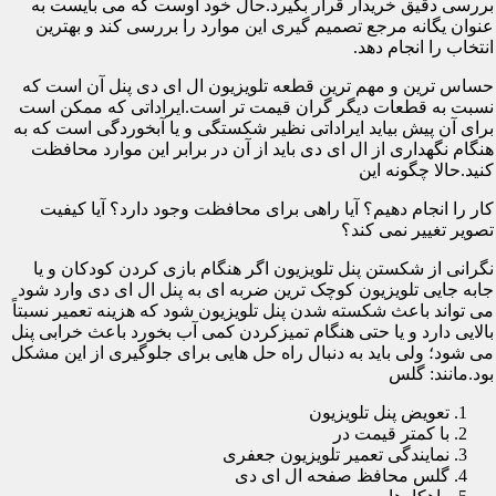
بررسی دقیق خریدار قرار بگیرد.حال خود اوست که می بایست به
عنوان یگانه مرجع تصمیم گیری این موارد را بررسی کند و بهترین
انتخاب را انجام دهد.
حساس ترین و مهم ترین قطعه تلویزیون ال ای دی پنل آن است که
نسبت به قطعات دیگر گران قیمت تر است.ایراداتی که ممکن است
برای آن پیش بیاید ایراداتی نظیر شکستگی و یا آبخوردگی است که به
هنگام نگهداری از ال ای دی باید از آن در برابر این موارد محافظت
کنید.حالا چگونه این
کار را انجام دهیم؟ آیا راهی برای محافظت وجود دارد؟ آیا کیفیت
تصویر تغییر نمی کند؟
نگرانی از شکستن پنل تلویزیون اگر هنگام بازی کردن کودکان و یا
جابه جایی تلویزیون کوچک ترین ضربه ای به پنل ال ای دی وارد شود
می تواند باعث شکسته شدن پنل تلویزیون شود که هزینه تعمیر نسبتاً
بالایی دارد و یا حتی هنگام تمیزکردن کمی آب بخورد باعث خرابی پنل
می شود؛ ولی باید به دنبال راه حل هایی برای جلوگیری از این مشکل
بود.مانند: گلس
تعویض پنل تلویزیون
با کمتر قیمت در
نمایندگی تعمیر تلویزیون جعفری
گلس محافظ صفحه ال ای دی