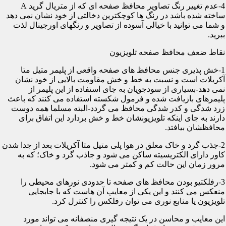
4-عدم تغییر رنگ تصاویر محافظ صفحه ای که از متریال گرید A
ساخته شده باشد در رنگ ها کوچکترین دخالتی از خود نشان نمی دهد
و شما می توانید با خیالی آسوده از تصاویر و رنگهای اورجینال لذت
ببرید.
نقاط ضعف محافظ صفحه تلویزیون
1-خش پذیری جنس محافظ های صفحه واقعی از پلیمر متیل متا
آکریلات است و نسبت به خط و خش مقاومت بالایی از خود نشان
نمی دهد-بسیاری از سودجویان به جای استفاده از این پلیمر از
پلیمرهای بازیافت شده و فرمول شکسته استفاده می کنند که باعث
زرد شدگی و کدر شدگی محافظ می گردد-البته مسلما همه دوست
دارند به جای اینکه تلویزیونشان خط و خش بردارد این اتفاق برای
محافظشان بیافتد.
2-جذب گرد و خاک معلق در هوا پلی متیل متا آکریلات بعد از جدا شدن
کاور دارای الکتریسیته ساکن می شود و جاذب گرد و خاک؛ که به
مرور زمان این حالت کم و کمتر می شود.
3-رفلکتیو بودن محافظ های صفحه تا حدودی نورهای محیطی را
منعکس می کنند و این یکی از معایب آن هاست که با جابجایی
تلویزیون یا منابع نوری می توان رفلکس را کنترل کرد.
این معایب و محاسن در یک نتیجه گیری منصفانه می تواند مورد