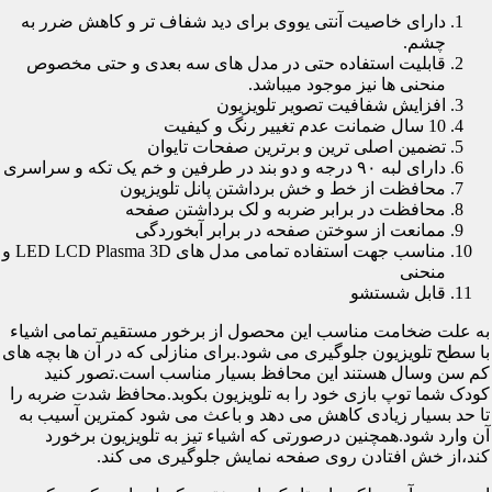
دارای خاصیت آنتی یووی برای دید شفاف تر و کاهش ضرر به
چشم.
قابلیت استفاده حتی در مدل های سه بعدی و حتی مخصوص
منحنی ها نیز موجود میباشد.
افزایش شفافیت تصویر تلویزیون
10 سال ضمانت عدم تغییر رنگ و کیفیت
تضمین اصلی ترین و برترین صفحات تایوان
دارای لبه ۹۰ درجه و دو بند در طرفین و خم یک تکه و سراسری
محافظت از خط و خش برداشتن پانل تلویزیون
محافظت در برابر ضربه و لک برداشتن صفحه
ممانعت از سوختن صفحه در برابر آبخوردگی
مناسب جهت استفاده تمامی مدل های LED LCD Plasma 3D و
منحنی
قابل شستشو
به علت ضخامت مناسب این محصول از برخور مستقیم تمامی اشیاء
با سطح تلویزیون جلوگیری می شود.برای منازلی که در آن ها بچه های
کم سن وسال هستند این محافظ بسیار مناسب است.تصور کنید
کودک شما توپ بازی خود را به تلویزیون بکوبد.محافظ شدت ضربه را
تا حد بسیار زیادی کاهش می دهد و باعث می شود کمترین آسیب به
آن وارد شود.همچنین درصورتی که اشیاء تیز به تلویزیون برخورد
کند،از خش افتادن روی صفحه نمایش جلوگیری می کند.