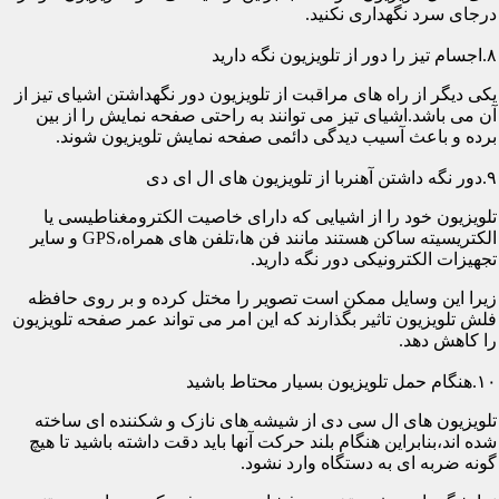
درجای سرد نگهداری نکنید.
۸.اجسام تیز را دور از تلویزیون نگه دارید
یکی دیگر از راه های مراقبت از تلویزیون دور نگهداشتن اشیای تیز از
آن می باشد.اشیای تیز می توانند به راحتی صفحه نمایش را از بین
برده و باعث آسیب دیدگی دائمی صفحه نمایش تلویزیون شوند.
۹.دور نگه داشتن آهنربا از تلویزیون های ال ای دی
تلویزیون خود را از اشیایی که دارای خاصیت الکترومغناطیسی یا
الکتریسیته ساکن هستند مانند فن ها،تلفن های همراه،GPS و سایر
تجهیزات الکترونیکی دور نگه دارید.
زیرا این وسایل ممکن است تصویر را مختل کرده و بر روی حافظه
فلش تلویزیون تاثیر بگذارند که این امر می تواند عمر صفحه تلویزیون
را کاهش دهد.
۱۰.هنگام حمل تلویزیون بسیار محتاط باشید
تلویزیون های ال سی دی از شیشه های نازک و شکننده ای ساخته
شده اند،بنابراین هنگام بلند حرکت آنها باید دقت داشته باشید تا هیچ
گونه ضربه ای به دستگاه وارد نشود.