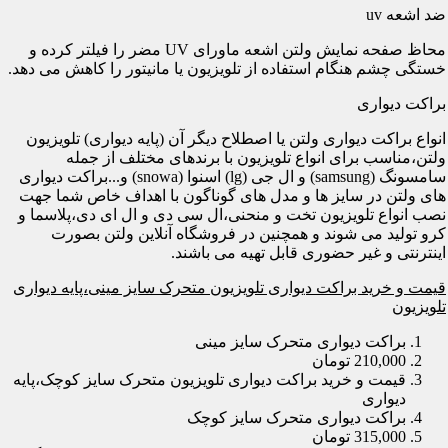
ضد اشعه uv
محاظ صفحه نمایش ولتن اشعه ماورای UV مضر را فیلتر کرده و
خستگی چشم هنگام استفاده از تلویزیون یا مانیتور را کاهش می دهد.
براکت دیواری
انواع براکت دیواری ولتن یا اصطلاح دیگر آن (پایه دیواری) تلویزیون
ولتن،مناسب برای انواع تلویزیون با برندهای مختلف از جمله
سامسونگ (samsung) و ال جی (lg) اسنوا (snowa) و...براکت دیواری
های ولتن در سایز ها و مدل های گوناگون با اهداف خاص شما جهت
نصب انواع تلویزیون تخت و منحنی،ال سی دی و ال ای دی،پلاسما و
کرو تولید می شوند و همچنین در فروشگاه آنلاین ولتن بصورت
اینترنتی و غیر حضوری قابل تهیه می باشند.
قیمت و خرید براکت دیواری تلویزیون متحرک سایز مینی،پایه دیواری
تلویزیون
براکت دیواری متحرک سایز مینی
210,000 تومان
قیمت و خرید براکت دیواری تلویزیون متحرک سایز کوچک،پایه
دیواری
براکت دیواری متحرک سایز کوچک
315,000 تومان