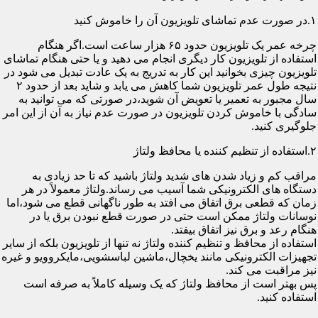
۱.در صورت عدم تماشای تلویزیون آن را خاموش کنید
چرخه عمر یک تلویزیون حدود ۶۵ هزار ساعت است.اگر هنگام
استفاده از تلویزیون کار دیگری انجام می دهید و یا حتی هنگام تماشای
تلویزیون چیزی بخوانید این کار به تدریج به یک عادت تبدیل می شود در
نتیجه طول عمر تلویزیون شما کاهش می یابد و شاید بعد از حدود ۲
سال مجبور به تعمیر یا تعویض آن شوید،در صورتی که می توانید به
سادگی با خاموش کردن تلویزیون در صورت عدم نیاز به آن از این امر
جلوگیری کنید.
۲.استفاده از تنظیم کننده یا محافظ ولتاژ
مراقب کم و زیاد شدن های شدید ولتاژ باشید که تا حد زیادی به
دستگاه های الکترونیکی شما آسیب می رساند.ولتاژ معمولاً در هر
زمان که قطعی برق اتفاق می افتد به طور ناگهانی قطع می شود،اما
نوسانات ولتاژ ممکن است حتی در صورت قطع نبودن برق یا در
هنگام رعد و برق نیز اتفاق بیفتد.
استفاده از محافظ و تنظیم کننده ولتاژ نه تنها از تلویزیون بلکه از سایر
تجهیزات الکترونیکی مانند یخچال،ماشین لباسشویی،مایکروویو و غیره
نیز مراقبت می کند.
پس بهتر است از محافظ ولتاژ که یک وسیله کاملاً به صرفه است
استفاده کنید.