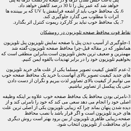
خواهد شد که عمر پنل را تا 30 درصد کاهش خواهد داد.
یک محافظ خوب باید از اشعه فرابنفش یا UV که بر بییننده ها
اثرات نا مطلوب می گذارد جلوگیری کند.
یک محافظ خوب نباید بر کارکرد ریموت کنترل اثر بگذارد.
نقاط قوت محافظ صفحه تلویزیون در رومشکان
1-جلوگیری از آسیب دیدن پنل یا صفحه نمایش تلویزیون پنل تلویزیون
همانطور که در مقاله قبل-چرا محافظ صفحه تلویزیون-گفته شد
مهمترین و ضعیف ترین بخش تلویزیون است.بنابراین منطقی است که
بخواهیم تلویزیون خود را در برابر تهدیدات بالقوه ایمن کنیم.
2-عدم کاهش کیفیت تصویر مسلما یکی از علت های خرید تلویزیون
های جدید کیفیت تصویر بالای آنهاست.با خرید یک محافظ صفحه خوب
می توانیم از کیفیت بالای تصاویر لذت ببریم و نگران از دست دادن
حتی یک پیکسل از تصاویر نباشیم.
3-نامرئی بودن محافظ یک محافظ صفحه خوب علاوه بر اینکه وظیفه
اصلی خود را انجام می دهد سعی می کند که خود را نامرئی کند و از
دیده شدن پنهان بماند چرا که زیبایی تلویزیون یکی از اصلی ترین علت
های خرید تلویزیون است و اگر قرار باشد با نصب محافظ
صفحه،زیبایی ظاهری تلویزیون از بین برود بهتر است روش دیگری
برای محافظت از تلویزیون انتخاب شود.