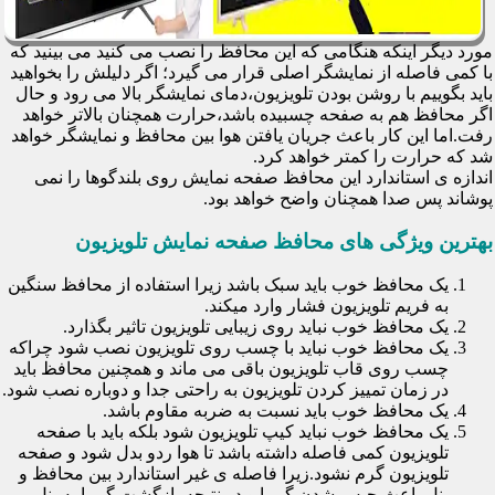
مورد دیگر اینکه هنگامی که این محافظ را نصب می کنید می بینید که
با کمی فاصله از نمایشگر اصلی قرار می گیرد؛ اگر دلیلش را بخواهید
باید بگوییم با روشن بودن تلویزیون،دمای نمایشگر بالا می رود و حال
اگر محافظ هم به صفحه چسبیده باشد،حرارت همچنان بالاتر خواهد
رفت.اما این کار باعث جریان یافتن هوا بین محافظ و نمایشگر خواهد
شد که حرارت را کمتر خواهد کرد.
اندازه ی استاندارد این محافظ صفحه نمایش روی بلندگوها را نمی
پوشاند پس صدا همچنان واضح خواهد بود.
بهترین ویژگی های محافظ صفحه نمایش تلویزیون
یک محافظ خوب باید سبک باشد زیرا استفاده از محافظ سنگین
به فریم تلویزیون فشار وارد میکند.
یک محافظ خوب نباید روی زیبایی تلویزیون تاثیر بگذارد.
یک محافظ خوب نباید با چسب روی تلویزیون نصب شود چراکه
چسب روی قاب تلویزیون باقی می ماند و همچنین محافظ باید
در زمان تمییز کردن تلویزیون به راحتی جدا و دوباره نصب شود.
یک محافظ خوب باید نسبت به ضربه مقاوم باشد.
یک محافظ خوب نباید کیپ تلویزیون شود بلکه باید با صفحه
تلویزیون کمی فاصله داشته باشد تا هوا ردو بدل شود و صفحه
تلویزیون گرم نشود.زیرا فاصله ی غیر استاندارد بین محافظ و
پنل باعث حبس شدن گرما و در نتیجه بازگشت گرما به پنل