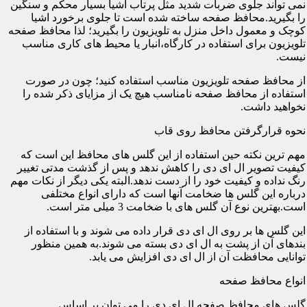
نمی تواند جلوی ضربات شدید مثل پرتاب اشیا بسیار محکم و سنگین
را بگیرید.محافظ صفحه ساخته شده است تا جلوی برخورد اشیا
کوچک و معمول داخل منزل به تلویزیون را بگیرید؛ لذا محافظ صفحه
تلویزیون برای استفاده در کارگاه،انبار یا محیط های کاری مناسب
نیست.
از محافظ صفحه تلویزیون مناسب استفاده کنید؛ چون در صورت
استفاده از محافظ صفحه نامناسب هیچ یک از مزایای ذکر شده را
نخواهید داشت.
نحوه قرارگرفتن محافظ روی قاب
مهم ترین نکته حین استفاده از این گلس های محافظ این است که
کیفیت تصویر ال ای دی را کاهش ندهد و پس از گذشت مدتی تغییر
رنگ نداده و کیفیت خود را از دست ندهد.البته یکی دیگر از نکات مهم
درباره این گلس ها ضخامت آنها است که دارای انواع مختلفی
است.بهترین نوع آن گلس های با ضخامت 3 میلی متر است.
این گلس ها بر روی ال ای دی قرار داده می شوند و با استفاده از
بندهای آن از پشت به ال ای دی بسته می شوند.به همین منظور
توانایی محافظت آن از ال ای دی افزایش می یابد.
انواع محافظ صفحه
گلس های محافظ صفحه ال ای دی را می توان بر اساس