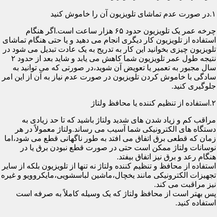
۱.در صورت عدم تماشای تلویزیون آن را خاموش کنید
چرخه عمر یک تلویزیون حدود ۶۵ هزار ساعت است.اگر هنگام
استفاده از تلویزیون کار دیگری انجام می دهید و یا حتی هنگام تماشای
تلویزیون چیزی بخوانید این کار به تدریج به یک عادت تبدیل می شود در
نتیجه طول عمر تلویزیون شما کاهش می یابد و شاید بعد از حدود ۲
سال مجبور به تعمیر یا تعویض آن شوید،در صورتی که می توانید به
سادگی با خاموش کردن تلویزیون در صورت عدم نیاز به آن از این امر
جلوگیری کنید.
۲.استفاده از تنظیم کننده یا محافظ ولتاژ
مراقب کم و زیاد شدن های شدید ولتاژ باشید که تا حد زیادی به
دستگاه های الکترونیکی شما آسیب می رساند.ولتاژ معمولاً در هر
زمان که قطعی برق اتفاق می افتد به طور ناگهانی قطع می شود،اما
نوسانات ولتاژ ممکن است حتی در صورت قطع نبودن برق یا در
هنگام رعد و برق نیز اتفاق بیفتد.
استفاده از محافظ و تنظیم کننده ولتاژ نه تنها از تلویزیون بلکه از سایر
تجهیزات الکترونیکی مانند یخچال،ماشین لباسشویی،مایکروویو و غیره
نیز مراقبت می کند.
پس بهتر است از محافظ ولتاژ که یک وسیله کاملاً به صرفه است
استفاده کنید.