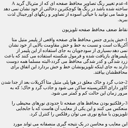
4-عدم تغییر رنگ تصاویر محافظ صفحه ای که از متریال گرید A
ساخته شده باشد در رنگ ها کوچکترین دخالتی از خود نشان نمی دهد
و شما می توانید با خیالی آسوده از تصاویر و رنگهای اورجینال لذت
ببرید.
نقاط ضعف محافظ صفحه تلویزیون
1-خش پذیری جنس محافظ های صفحه واقعی از پلیمر متیل متا
آکریلات است و نسبت به خط و خش مقاومت بالایی از خود نشان
نمی دهد-بسیاری از سودجویان به جای استفاده از این پلیمر از
پلیمرهای بازیافت شده و فرمول شکسته استفاده می کنند که باعث
زرد شدگی و کدر شدگی محافظ می گردد-البته مسلما همه دوست
دارند به جای اینکه تلویزیونشان خط و خش بردارد این اتفاق برای
محافظشان بیافتد.
2-جذب گرد و خاک معلق در هوا پلی متیل متا آکریلات بعد از جدا شدن
کاور دارای الکتریسیته ساکن می شود و جاذب گرد و خاک؛ که به
مرور زمان این حالت کم و کمتر می شود.
3-رفلکتیو بودن محافظ های صفحه تا حدودی نورهای محیطی را
منعکس می کنند و این یکی از معایب آن هاست که با جابجایی
تلویزیون یا منابع نوری می توان رفلکس را کنترل کرد.
این معایب و محاسن در یک نتیجه گیری منصفانه می تواند مورد