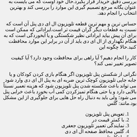
بررسی دقیق خریدار قرار بگیرد.حال خود اوست که می بایست به
عنوان یگانه مرجع تصمیم گیری این موارد را بررسی کند و بهترین
انتخاب را انجام دهد.
حساس ترین و مهم ترین قطعه تلویزیون ال ای دی پنل آن است که
نسبت به قطعات دیگر گران قیمت تر است.ایراداتی که ممکن است
برای آن پیش بیاید ایراداتی نظیر شکستگی و یا آبخوردگی است که به
هنگام نگهداری از ال ای دی باید از آن در برابر این موارد محافظت
کنید.حالا چگونه این
کار را انجام دهیم؟ آیا راهی برای محافظت وجود دارد؟ آیا کیفیت
تصویر تغییر نمی کند؟
نگرانی از شکستن پنل تلویزیون اگر هنگام بازی کردن کودکان و یا
جابه جایی تلویزیون کوچک ترین ضربه ای به پنل ال ای دی وارد شود
می تواند باعث شکسته شدن پنل تلویزیون شود که هزینه تعمیر نسبتاً
بالایی دارد و یا حتی هنگام تمیزکردن کمی آب بخورد باعث خرابی پنل
می شود؛ ولی باید به دنبال راه حل هایی برای جلوگیری از این مشکل
بود.مانند: گلس
تعویض پنل تلویزیون
با کمتر قیمت در
نمایندگی تعمیر تلویزیون جعفری
گلس محافظ صفحه ال ای دی