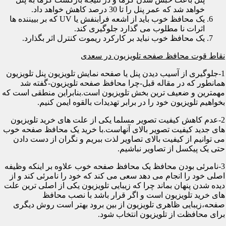
خواهد شد که عمر پنل را تا 30 درصد کاهش خواهد داد.
یک محافظ خوب باید از اشعه فرابنفش یا UV که بر بییننده ها
اثرات نا مطلوب می گذارد جلوگیری کند.
یک محافظ خوب نباید بر کارکرد ریموت کنترل اثر بگذارد.
نقاط قوت محافظ صفحه تلویزیون در سعدی
1-جلوگیری از آسیب دیدن پنل یا صفحه نمایش تلویزیون پنل تلویزیون
همانطور که در مقاله قبل-چرا محافظ صفحه تلویزیون-گفته شد
مهمترین و ضعیف ترین بخش تلویزیون است.بنابراین منطقی است که
بخواهیم تلویزیون خود را در برابر تهدیدات بالقوه ایمن کنیم.
2-عدم کاهش کیفیت تصویر مسلما یکی از علت های خرید تلویزیون
های جدید کیفیت تصویر بالای آنهاست.با خرید یک محافظ صفحه خوب
می توانیم از کیفیت بالای تصاویر لذت ببریم و نگران از دست دادن
حتی یک پیکسل از تصاویر نباشیم.
3-نامرئی بودن محافظ یک محافظ صفحه خوب علاوه بر اینکه وظیفه
اصلی خود را انجام می دهد سعی می کند که خود را نامرئی کند و از
دیده شدن پنهان بماند چرا که زیبایی تلویزیون یکی از اصلی ترین علت
های خرید تلویزیون است و اگر قرار باشد با نصب محافظ
صفحه،زیبایی ظاهری تلویزیون از بین برود بهتر است روش دیگری
برای محافظت از تلویزیون انتخاب شود.