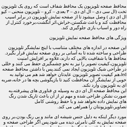
محافظ صفحه تلویزیون یک محافظ شفاف است که روی یک تلویزیون
تخت (ال سی دی – ال ای دی – ۳ بعدی – کرو – تلویزیون منحنی – کیو
ال ای دی ) وصل میشود تا از صفحه نمایش تلویزیون در برابر اسیب
محافظت کند و باعث شکستن،خراش،اثر انگشت،برخورد کنترل از
راه دور و اسباب بازی جلوگیری کند.
ویژگی های محافظ صفحه نمایش تلویزیون
این صفحه در اندازه های مختلف متناسب با اینچ نمایشگر تلویزیون
طراحی و ساخته شده تا به آسانی بر روی صفحه نمایش قرار بگیرد.
محافظ ها با شفافیت بالایی که دارند،علاوه بر افزایش امنیت
تلویزیون،کیفیت تصویر را نیز به نحو چشمگیری حفظ می کنند و خللی
در طراحی شیک تلویزیون ایجاد نمی کنند.پس با داشتن محافظ صفحه
led،هم کیفیت تصویر تلویزیون عایدتان خواهد شد هم می توانید به
خوبی از نمایشگر آن محافظت کنید تا بازیگوشی بچه ها در خانه،ضربه
ای به تلویزیون وارد نکند.
این محافظ صفحه ال ای دی به وسیله ی فناوری های پیشرفته،به
صورت نشکن طراحی شده و مهم تر از آن باعث تاریک شدن رنگ
های نمایش داده نخواهد شد و با حفظ روشنی کامل
تصاویر،تلویزیونتان را همراهی می کند.
مورد دیگر اینکه به دلیل جنس شیشه ای مانند و بی رنگ بودن،بر روی
صفحه نمایش به کلی نامرئی دیده می شود.پس اگر طراحی صفحه و