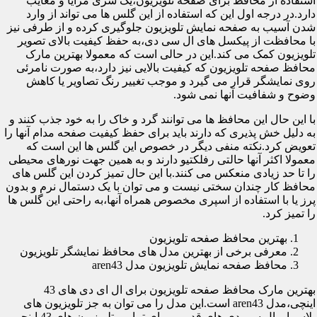
استفاده از محافظ برای صفحه تلویزیون،یک سری مزایا و معایب
دارد.در درجه اول این که استفاده از این گلس ها می تواند از وارد
شدن آسیب به صفحه نمایش تلویزیون جلوگیری کرده و از طرفی نیز
با محافظت از پیکسل های ال سی دی،به حفظ کیفیت بالای تصویر
تلویزیون کمک می کند.این در حالی است که معمولا بهترین مارک
محافظ صفحه تلویزیون که کیفیت بالایی نیز دارد،به صورت نامرئی
روی نمایشگر قرار می گیرد و موجب تغییر رنگ تصاویر یا کاهش
وضوح و شفافیت آنها نمی شود.
با این حال این محافظ ها می توانند گرد و خاک را به خود جذب کنند و
به دلیل خش پذیری که دارند باید برای حفظ کیفیت صفحه مدام آنها را
تعویض کرد.نکته منفی دیگر در خصوص این گلس ها این است که
معمولا اکثر آنها حالتی رفلکتیو دارند و به همین جهت نورهای محیطی
را تا حد زیادی منعکس می کنند.با این حال تمیز کردن این گلس های
محافظ کار چندان سختی نیست و می توان با یک دستمال نرم و بدون
پرز یا با استفاده از اسپری مخصوص همراه آنها،به راحتی این گلس ها
را تمیز کرد.
بهترین محافظ صفحه تلویزیون
معرفی برخی از بهترین مدل های محافظ نمایشگر تلویزیون
محافظ صفحه نمایش تلویزیون مدل aren43
بهترین مارک محافظ صفحه تلویزیون برای ال ای دی های 43
اینچی،مدل aren43 است.این مدل را می توان به جز تلویزیون های
پلاسما و ال سی دی های قدیمی برای تمامی تلویزیون های 43 اینچی