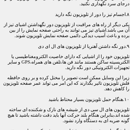
درجای سرد نگهداری نکنید.
۸.اجسام تیز را دور از تلویزیون نگه دارید
یکی دیگر از راه های مراقبت از تلویزیون دور نگهداشتن اشیای تیز از
آن می باشد.اشیای تیز می توانند به راحتی صفحه نمایش را از بین
برده و باعث آسیب دیدگی دائمی صفحه نمایش تلویزیون شوند.
۹.دور نگه داشتن آهنربا از تلویزیون های ال ای دی
تلویزیون خود را از اشیایی که دارای خاصیت الکترومغناطیسی یا
الکتریسیته ساکن هستند مانند فن ها،تلفن های همراه،GPS و سایر
تجهیزات الکترونیکی دور نگه دارید.
زیرا این وسایل ممکن است تصویر را مختل کرده و بر روی حافظه
فلش تلویزیون تاثیر بگذارند که این امر می تواند عمر صفحه تلویزیون
را کاهش دهد.
۱۰.هنگام حمل تلویزیون بسیار محتاط باشید
تلویزیون های ال سی دی از شیشه های نازک و شکننده ای ساخته
شده اند،بنابراین هنگام بلند حرکت آنها باید دقت داشته باشید تا هیچ
گونه ضربه ای به دستگاه وارد نشود.