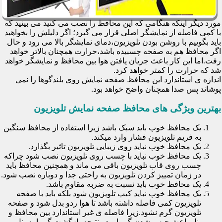
مورد دیگر اینکه هنگامی که این محافظ را نصب می کنید می بینید که
با کمی فاصله از نمایشگر اصلی قرار می گیرد؛ اگر دلیلش را بخواهید
باید بگوییم با روشن بودن تلویزیون،دمای نمایشگر بالا می رود و حال
اگر محافظ هم به صفحه چسبیده باشد،حرارت همچنان بالاتر خواهد
رفت.اما این کار باعث جریان یافتن هوا بین محافظ و نمایشگر خواهد
شد که حرارت را کمتر خواهد کرد.
اندازه ی استاندارد این محافظ صفحه نمایش روی بلندگوها را نمی
پوشاند پس صدا همچنان واضح خواهد بود.
بهترین ویژگی های محافظ صفحه نمایش تلویزیون
یک محافظ خوب باید سبک باشد زیرا استفاده از محافظ سنگین
به فریم تلویزیون فشار وارد میکند.
یک محافظ خوب نباید روی زیبایی تلویزیون تاثیر بگذارد.
یک محافظ خوب نباید با چسب روی تلویزیون نصب شود چراکه
چسب روی قاب تلویزیون باقی می ماند و همچنین محافظ باید
در زمان تمییز کردن تلویزیون به راحتی جدا و دوباره نصب شود.
یک محافظ خوب باید نسبت به ضربه مقاوم باشد.
یک محافظ خوب نباید کیپ تلویزیون شود بلکه باید با صفحه
تلویزیون کمی فاصله داشته باشد تا هوا ردو بدل شود و صفحه
تلویزیون گرم نشود.زیرا فاصله ی غیر استاندارد بین محافظ و
پنل باعث حبس شدن گرما و در نتیجه بازگشت گرما به پنل