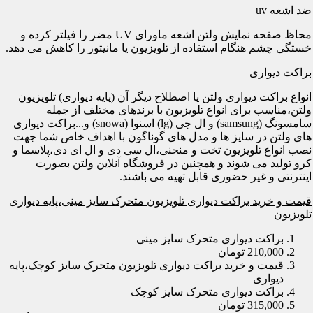
ضد اشعه uv
محاظ صفحه نمایش ولتن اشعه ماورای UV مضر را فیلتر کرده و
خستگی چشم هنگام استفاده از تلویزیون یا مانیتور را کاهش می دهد.
براکت دیواری
انواع براکت دیواری ولتن یا اصطلاح دیگر آن (پایه دیواری) تلویزیون
ولتن،مناسب برای انواع تلویزیون با برندهای مختلف از جمله
سامسونگ (samsung) و ال جی (lg) اسنوا (snowa) و...براکت دیواری
های ولتن در سایز ها و مدل های گوناگون با اهداف خاص شما جهت
نصب انواع تلویزیون تخت و منحنی،ال سی دی و ال ای دی،پلاسما و
کرو تولید می شوند و همچنین در فروشگاه آنلاین ولتن بصورت
اینترنتی و غیر حضوری قابل تهیه می باشند.
قیمت و خرید براکت دیواری تلویزیون متحرک سایز مینی،پایه دیواری
تلویزیون
براکت دیواری متحرک سایز مینی
210,000 تومان
قیمت و خرید براکت دیواری تلویزیون متحرک سایز کوچک،پایه
دیواری
براکت دیواری متحرک سایز کوچک
315,000 تومان