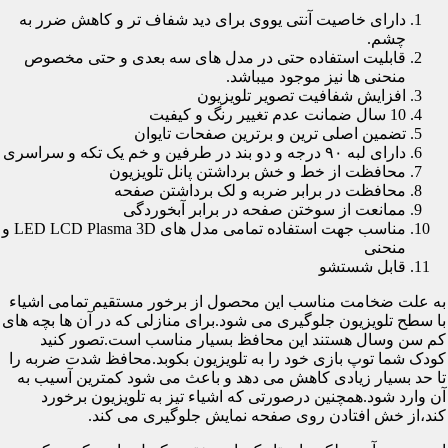
دارای خاصیت آنتی یووی برای دید شفاف تر و کاهش ضرر به
چشم.
قابلیت استفاده حتی در مدل های سه بعدی و حتی مخصوص
منحنی ها نیز موجود میباشد.
افزایش شفافیت تصویر تلویزیون
10 سال ضمانت عدم تغییر رنگ و کیفیت
تضمین اصلی ترین و برترین صفحات تایوان
دارای لبه ۹۰ درجه و دو بند در طرفین و خم یک تکه و سراسری
محافظت از خط و خش برداشتن پانل تلویزیون
محافظت در برابر ضربه و لک برداشتن صفحه
ممانعت از سوختن صفحه در برابر آبخوردگی
مناسب جهت استفاده تمامی مدل های LED LCD Plasma 3D و
منحنی
قابل شستشو
به علت ضخامت مناسب این محصول از برخور مستقیم تمامی اشیاء
با سطح تلویزیون جلوگیری می شود.برای منازلی که در آن ها بچه های
کم سن وسال هستند این محافظ بسیار مناسب است.تصور کنید
کودک شما توپ بازی خود را به تلویزیون بکوبد.محافظ شدت ضربه را
تا حد بسیار زیادی کاهش می دهد و باعث می شود کمترین آسیب به
آن وارد شود.همچنین درصورتی که اشیاء تیز به تلویزیون برخورد
کند،از خش افتادن روی صفحه نمایش جلوگیری می کند.