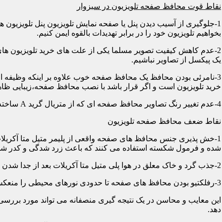
نقاط قوت محافظ صفحه تلویزیون در سبزوار
1-جلوگیری از آسیب دیدن پنل یا صفحه نمایش تلویزیون پنل تلویزیو
بخواهیم تلویزیون خود را در برابر تهدیدات بالقوه ایمن کنیم.
2-عدم کاهش کیفیت تصویر مسلما یکی از علت های خرید تلویزیون های
یک پیکسل از تصاویر نباشیم.
3-نامرئی بودن محافظ یک محافظ صفحه خوب علاوه بر اینکه وظیفه اصلی
خرید تلویزیون است و اگر قرار باشد با نصب محافظ صفحه،زیبایی ظاه
4-عدم تغییر رنگ تصاویر محافظ صفحه ای که از متریال گرید A ساخته شده باشد در رنگ ها کوچکترین دخالتی از خود نشان نمی دهد و شما می توانید با خیالی آسوده از تصاویر و رنگهای اورجینال لذت ببرید.
نقاط ضعف محافظ صفحه تلویزیون
1-خش پذیری جنس محافظ های صفحه واقعی از پلیمر متیل متا آکریلات
شده و فرمول شکسته استفاده می کنند که باعث زرد شدگی و کدر شدگی
2-جذب گرد و خاک معلق در هوا پلی متیل متا آکریلات بعد از جدا شدن کاور دارای الکتریسیته ساکن می شود و جاذب گرد و خاک؛ که به مرور زمان این حالت کم و کمتر می شود.
3-رفلکتیو بودن محافظ های صفحه تا حدودی نورهای محیطی را منعکس می کنند و این یکی از معایب آن هاست که با جابجایی تلویزیون یا منابع نوری می توان رفلکس را کنترل کرد.
این معایب و محاسن در یک نتیجه گیری منصفانه می تواند مورد بررسی 
دهد.