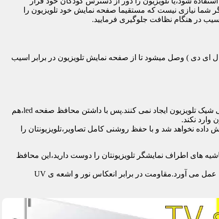
تفاده شود،یا تلویزیون را دور از دسترس کودکان خود قرار
گر شما نیازی نیست که مستقیما صفحه نمایش خود تلویزیون را
آسیب در هنگام نظافت جلوگیری فرمایید.
سی دی – ال ای دی – ۳ بعدی – کرو – تلویزیون منحنی – کیو ال ای دی ) وصل میشود تا از صفحه نمایش تلویزیون در برابر اسیب
محافظ ها با شفافیت بالایی که دارند،علاوه بر افزایش امنیت تلویزیون،کیفیت تصویر را نیز به نحو چشمگیری حفظ می کنند و خللی در طراحی شیک تلویزیون ایجاد نمی کنند.پس با داشتن محافظ صفحه led،هم
 وارد نکند.
اده نخواهد شد و با حفظ روشنی کامل تصاویر،تلویزیونتان را
یه های اطراف نمایشگر تلویزیونتان را دوست دارید،این محافظ
جدا از محافظت از نمایشگر توسط این محصول،همچنین به عنوان فیلتر در برابر 96٪ تا 99٪ اشعه ماوراء بنفش از چشم و پوست محافظت به عمل می آورد.مقاومت در برابر انعکاس نور و اشعه ی UV