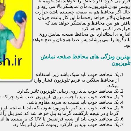
قرار می گیرد؛ اگر دلیلش را بخواهید باید بگوییم با
روشن بودن تلویزیون،دمای نمایشگر بالا می رود و
حال اگر محافظ هم به صفحه چسبیده باشد،حرارت
همچنان بالاتر خواهد رفت.اما این کار باعث جریان
یافتن هوا بین محافظ و نمایشگر خواهد شد که
حرارت را کمتر خواهد کرد.
اندازه ی استاندارد این محافظ صفحه نمایش روی
بلندگوها را نمی پوشاند پس صدا همچنان واضح خواهد
بود.
بهترین ویژگی های محافظ صفحه نمایش
تلویزیون
یک محافظ خوب باید سبک باشد زیرا استفاده
از محافظ سنگین به فریم تلویزیون فشار وارد
میکند.
یک محافظ خوب نباید روی زیبایی تلویزیون تاثیر بگذارد.
یک محافظ خوب نباید با چسب روی تلویزیون نصب شود چراکه چسب
یک محافظ خوب باید نسبت به ضربه مقاوم باشد.
یک محافظ خوب نباید کیپ تلویزیون شود بلکه باید با صفحه تلوی
گرما و در نتیجه بازگشت گرما به پنل خواهد شد که عمر پنل را تا 30 درصد کاهش خواهد داد
یک محافظ خوب باید از اشعه فرابنفش یا UV که بر بییننده ها اثرات نا مطلوب می گذارد جلوگیری کند.
یک محافظ خوب نباید بر کارکرد ریموت کنترل اثر بگذارد.