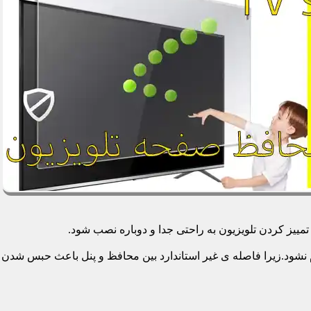
یز کردن تلویزیون به راحتی جدا و دوباره نصب شود.
م نشود.زیرا فاصله ی غیر استاندارد بین محافظ و پنل باعث حبس شدن