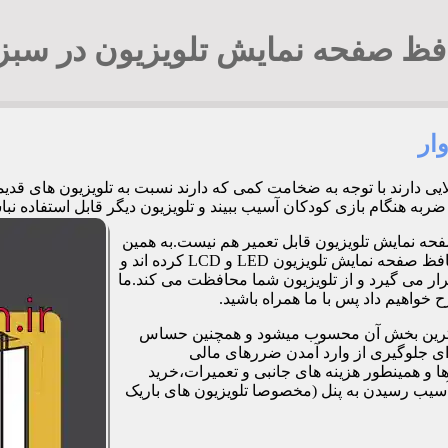
فظ صفحه نمایش تلویزیون در سبزو
ار
لایی دارند با توجه به ضخامت کمی که دارند نسبت به تلویزیون های ق
زی کودکان آسیب ببیند و تلویزیون دیگر قابل استفاده نباشد. 09194294548 آقای ج
فحه نمایش تلویزیون قابل تعمیر هم نیست.به همین
دلیل برخی شرکت ها و کارگاه ها اقدام به طراحی و تولید صفحات محافظ صفحه نمایش تلویزیون LED و LCD کرده اند و
ر می گیرد و از تلویزیون شما محافظت می کند.ما
خواهیم داد پس با ما همراه باشید.
مت ترین بخش آن محسوب میشود و همچنین حساس
رای جلوگیری از وارد آمدن ضررهای مالی
 و همینطور هزینه های جانبی و تعمیرات،خرید
آسیب رسیدن به پنل (مخصوصا تلویزیون های باریک