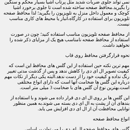
نمی تواند جلوی ضربات شدید مثل پرتاب اشیا بسیار محکم و سنگین
را بگیرید.محافظ صفحه ساخته شده است تا جلوی برخورد اشیا
کوچک و معمول داخل منزل به تلویزیون را بگیرید؛ لذا محافظ صفحه
تلویزیون برای استفاده در کارگاه،انبار یا محیط های کاری مناسب
نیست.
از محافظ صفحه تلویزیون مناسب استفاده کنید؛ چون در صورت
استفاده از محافظ صفحه نامناسب هیچ یک از مزایای ذکر شده را
نخواهید داشت.
نحوه قرارگرفتن محافظ روی قاب
مهم ترین نکته حین استفاده از این گلس های محافظ این است که
کیفیت تصویر ال ای دی را کاهش ندهد و پس از گذشت مدتی تغییر
رنگ نداده و کیفیت خود را از دست ندهد.البته یکی دیگر از نکات مهم
درباره این گلس ها ضخامت آنها است که دارای انواع مختلفی
است.بهترین نوع آن گلس های با ضخامت 3 میلی متر است.
این گلس ها بر روی ال ای دی قرار داده می شوند و با استفاده از
بندهای آن از پشت به ال ای دی بسته می شوند.به همین منظور
توانایی محافظت آن از ال ای دی افزایش می یابد.
انواع محافظ صفحه
گلس های محافظ صفحه ال ای دی را می توان بر اساس