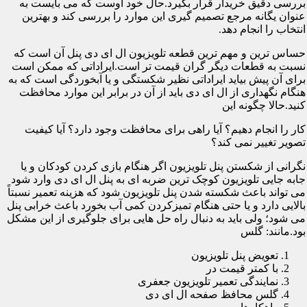
بررسی دقیق خریدار قرار بگیرد.حال خود اوست که می بایست به
عنوان یگانه مرجع تصمیم گیری این موارد را بررسی کند و بهترین
انتخاب را انجام دهد.
حساس ترین و مهم ترین قطعه تلویزیون ال ای دی پنل آن است که
نسبت به قطعات دیگر گران قیمت تر است.ایراداتی که ممکن است
برای آن پیش بیاید ایراداتی نظیر شکستگی و یا آبخوردگی است که به
هنگام نگهداری از ال ای دی باید از آن در برابر این موارد محافظت
کنید.حالا چگونه این
کار را انجام دهیم؟ آیا راهی برای محافظت وجود دارد؟ آیا کیفیت
تصویر تغییر نمی کند؟
نگرانی از شکستن پنل تلویزیون اگر هنگام بازی کردن کودکان و یا
جابه جایی تلویزیون کوچک ترین ضربه ای به پنل ال ای دی وارد شود
می تواند باعث شکسته شدن پنل تلویزیون شود که هزینه تعمیر نسبتاً
بالایی دارد و یا حتی هنگام تمیزکردن کمی آب بخورد باعث خرابی پنل
می شود؛ ولی باید به دنبال راه حل هایی برای جلوگیری از این مشکل
بود.مانند: گلس
تعویض پنل تلویزیون
با کمتر قیمت در
نمایندگی تعمیر تلویزیون جعفری
گلس محافظ صفحه ال ای دی