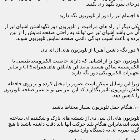
درجای سرد نگهداری نکنید.
۸.اجسام تیز را دور از تلویزیون نگه دارید
یکی دیگر از راه های مراقبت از تلویزیون دور نگهداشتن اشیای تیز از
آن می باشد.اشیای تیز می توانند به راحتی صفحه نمایش را از بین
برده و باعث آسیب دیدگی دائمی صفحه نمایش تلویزیون شوند.
۹.دور نگه داشتن آهنربا از تلویزیون های ال ای دی
تلویزیون خود را از اشیایی که دارای خاصیت الکترومغناطیسی یا
الکتریسیته ساکن هستند مانند فن ها،تلفن های همراه،GPS و سایر
تجهیزات الکترونیکی دور نگه دارید.
زیرا این وسایل ممکن است تصویر را مختل کرده و بر روی حافظه
فلش تلویزیون تاثیر بگذارند که این امر می تواند عمر صفحه تلویزیون
را کاهش دهد.
۱۰.هنگام حمل تلویزیون بسیار محتاط باشید
تلویزیون های ال سی دی از شیشه های نازک و شکننده ای ساخته
شده اند،بنابراین هنگام بلند حرکت آنها باید دقت داشته باشید تا هیچ
گونه ضربه ای به دستگاه وارد نشود.