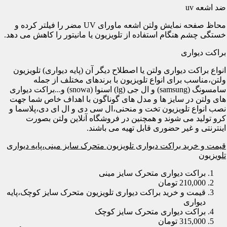
ضد اشعه uv
محاظ صفحه نمایش ولتن اشعه ماورای UV مضر را فیلتر کرده و
خستگی چشم هنگام استفاده از تلویزیون یا مانیتور را کاهش می دهد.
براکت دیواری
انواع براکت دیواری ولتن یا اصطلاح دیگر آن (پایه دیواری) تلویزیون
ولتن،مناسب برای انواع تلویزیون با برندهای مختلف از جمله
سامسونگ (samsung) و ال جی (lg) اسنوا (snowa) و...براکت دیواری
های ولتن در سایز ها و مدل های گوناگون با اهداف خاص شما جهت
نصب انواع تلویزیون تخت و منحنی،ال سی دی و ال ای دی،پلاسما و
کرو تولید می شوند و همچنین در فروشگاه آنلاین ولتن بصورت
اینترنتی و غیر حضوری قابل تهیه می باشند.
قیمت و خرید براکت دیواری تلویزیون متحرک سایز مینی،پایه دیواری
تلویزیون
براکت دیواری متحرک سایز مینی
210,000 تومان
قیمت و خرید براکت دیواری تلویزیون متحرک سایز کوچک،پایه
دیواری
براکت دیواری متحرک سایز کوچک
315,000 تومان