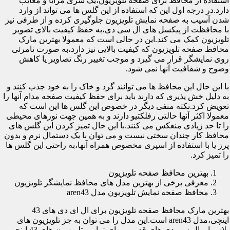
استفاده از محافظ برای صفحه تلویزیون،یک سری مزایا و معایب
دارد.در درجه اول این که استفاده از این گلس ها می تواند از وارد
شدن آسیب به صفحه نمایش تلویزیون جلوگیری کرده و از طرفی نیز
با محافظت از پیکسل های ال سی دی،به حفظ کیفیت بالای تصویر
تلویزیون کمک می کند.این در حالی است که معمولا بهترین مارک
محافظ صفحه تلویزیون که کیفیت بالایی نیز دارد،به صورت نامرئی
روی نمایشگر قرار می گیرد و موجب تغییر رنگ تصاویر یا کاهش
وضوح و شفافیت آنها نمی شود.
با این حال این محافظ ها می توانند گرد و خاک را به خود جذب کنند و
به دلیل خش پذیری که دارند باید برای حفظ کیفیت صفحه مدام آنها را
تعویض کرد.نکته منفی دیگر در خصوص این گلس ها این است که
معمولا اکثر آنها حالتی رفلکتیو دارند و به همین جهت نورهای محیطی
را تا حد زیادی منعکس می کنند.با این حال تمیز کردن این گلس های
محافظ کار چندان سختی نیست و می توان با یک دستمال نرم و بدون
پرز یا با استفاده از اسپری مخصوص همراه آنها،به راحتی این گلس ها
را تمیز کرد.
بهترین محافظ صفحه تلویزیون
معرفی برخی از بهترین مدل های محافظ نمایشگر تلویزیون
محافظ صفحه نمایش تلویزیون مدل aren43
بهترین مارک محافظ صفحه تلویزیون برای ال ای دی های 43
اینچی،مدل aren43 است.این مدل را می توان به جز تلویزیون های
پلاسما و ال سی دی های قدیمی برای تمامی تلویزیون های 43 اینچی