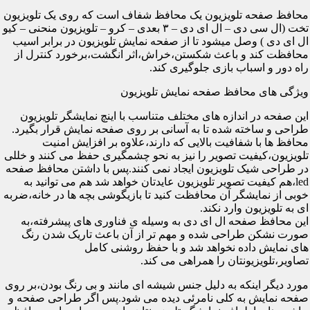
محافظ صفحه تلویزیون یک محافظ شفاف است که روی یک تلویزیون
تخت (ال سی دی – ال ای دی – ۳ بعدی – کرو – تلویزیون منحنی – کیو
ال ای دی ) وصل میشود تا از صفحه نمایش تلویزیون در برابر اسیب
محافظت کند و باعث شکستن،خراش،اثر انگشت،برخورد کنترل از
راه دور و اسباب بازی جلوگیری کند.
ویژگی های محافظ صفحه نمایش تلویزیون
این صفحه در اندازه های مختلف متناسب با اینچ نمایشگر تلویزیون
طراحی و ساخته شده تا به آسانی بر روی صفحه نمایش قرار بگیرد.
محافظ ها با شفافیت بالایی که دارند،علاوه بر افزایش امنیت
تلویزیون،کیفیت تصویر را نیز به نحو چشمگیری حفظ می کنند و خللی
در طراحی شیک تلویزیون ایجاد نمی کنند.پس با داشتن محافظ صفحه
led،هم کیفیت تصویر تلویزیون عایدتان خواهد شد هم می توانید به
خوبی از نمایشگر آن محافظت کنید تا بازیگوشی بچه ها در خانه،ضربه
ای به تلویزیون وارد نکند.
این محافظ صفحه ال ای دی به وسیله ی فناوری های پیشرفته،به
صورت نشکن طراحی شده و مهم تر از آن باعث تاریک شدن رنگ
های نمایش داده نخواهد شد و با حفظ روشنی کامل
تصاویر،تلویزیونتان را همراهی می کند.
مورد دیگر اینکه به دلیل جنس شیشه ای مانند و بی رنگ بودن،بر روی
صفحه نمایش به کلی نامرئی دیده می شود.پس اگر طراحی صفحه و