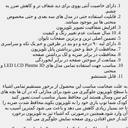
دارای خاصیت آنتی یووی برای دید شفاف تر و کاهش ضرر به
چشم.
قابلیت استفاده حتی در مدل های سه بعدی و حتی مخصوص
منحنی ها نیز موجود میباشد.
افزایش شفافیت تصویر تلویزیون
10 سال ضمانت عدم تغییر رنگ و کیفیت
تضمین اصلی ترین و برترین صفحات تایوان
دارای لبه ۹۰ درجه و دو بند در طرفین و خم یک تکه و سراسری
محافظت از خط و خش برداشتن پانل تلویزیون
محافظت در برابر ضربه و لک برداشتن صفحه
ممانعت از سوختن صفحه در برابر آبخوردگی
مناسب جهت استفاده تمامی مدل های LED LCD Plasma 3D و
منحنی
قابل شستشو
به علت ضخامت مناسب این محصول از برخور مستقیم تمامی اشیاء
با سطح تلویزیون جلوگیری می شود.برای منازلی که در آن ها بچه های
کم سن وسال هستند این محافظ بسیار مناسب است.تصور کنید
کودک شما توپ بازی خود را به تلویزیون بکوبد.محافظ شدت ضربه را
تا حد بسیار زیادی کاهش می دهد و باعث می شود کمترین آسیب به
آن وارد شود.همچنین درصورتی که اشیاء تیز به تلویزیون برخورد
کند،از خش افتادن روی صفحه نمایش جلوگیری می کند.