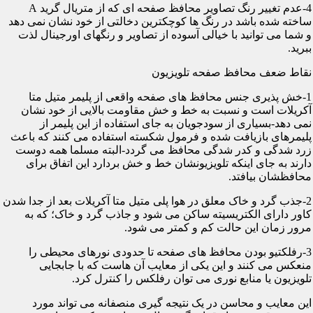
4-عدم تغییر رنگ تصاویر محافظ صفحه ای که از متریال گرید A
ساخته شده باشد در رنگ ها کوچکترین دخالتی از خود نشان نمی دهد
و شما می توانید با خیالی آسوده از تصاویر و رنگهای اورجینال لذت
ببرید.
نقاط ضعف محافظ صفحه تلویزیون
1-خش پذیری جنس محافظ های صفحه واقعی از پلیمر متیل متا
آکریلات است و نسبت به خط و خش مقاومت بالایی از خود نشان
نمی دهد-بسیاری از سودجویان به جای استفاده از این پلیمر از
پلیمرهای بازیافت شده و فرمول شکسته استفاده می کنند که باعث
زرد شدگی و کدر شدگی محافظ می گردد-البته مسلما همه دوست
دارند به جای اینکه تلویزیونشان خط و خش بردارد این اتفاق برای
محافظشان بیافتد.
2-جذب گرد و خاک معلق در هوا پلی متیل متا آکریلات بعد از جدا شدن
کاور دارای الکتریسیته ساکن می شود و جاذب گرد و خاک؛ که به
مرور زمان این حالت کم و کمتر می شود.
3-رفلکتیو بودن محافظ های صفحه تا حدودی نورهای محیطی را
منعکس می کنند و این یکی از معایب آن هاست که با جابجایی
تلویزیون یا منابع نوری می توان رفلکس را کنترل کرد.
این معایب و محاسن در یک نتیجه گیری منصفانه می تواند مورد