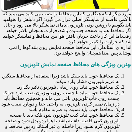
مورد دیگر اینکه هنگامی که این محافظ را نصب می کنید می بینید که
با کمی فاصله از نمایشگر اصلی قرار می گیرد؛ اگر دلیلش را بخواهید
باید بگوییم با روشن بودن تلویزیون،دمای نمایشگر بالا می رود و حال
اگر محافظ هم به صفحه چسبیده باشد،حرارت همچنان بالاتر خواهد
رفت.اما این کار باعث جریان یافتن هوا بین محافظ و نمایشگر خواهد
شد که حرارت را کمتر خواهد کرد.
اندازه ی استاندارد این محافظ صفحه نمایش روی بلندگوها را نمی
پوشاند پس صدا همچنان واضح خواهد بود.
بهترین ویژگی های محافظ صفحه نمایش تلویزیون
یک محافظ خوب باید سبک باشد زیرا استفاده از محافظ سنگین
به فریم تلویزیون فشار وارد میکند.
یک محافظ خوب نباید روی زیبایی تلویزیون تاثیر بگذارد.
یک محافظ خوب نباید با چسب روی تلویزیون نصب شود چراکه
چسب روی قاب تلویزیون باقی می ماند و همچنین محافظ باید
در زمان تمییز کردن تلویزیون به راحتی جدا و دوباره نصب شود.
یک محافظ خوب باید نسبت به ضربه مقاوم باشد.
یک محافظ خوب نباید کیپ تلویزیون شود بلکه باید با صفحه
تلویزیون کمی فاصله داشته باشد تا هوا ردو بدل شود و صفحه
تلویزیون گرم نشود.زیرا فاصله ی غیر استاندارد بین محافظ و
پنل باعث حبس شدن گرما و در نتیجه بازگشت گرما به پنل