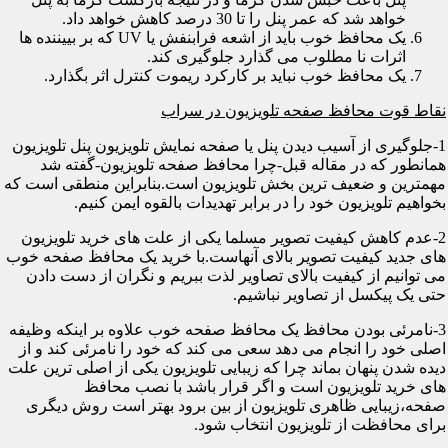
خواهد شد که عمر پنل را تا 30 درصد کاهش خواهد داد.
یک محافظ خوب باید از اشعه فرابنفش یا UV که بر بییننده ها
اثرات نا مطلوب می گذارد جلوگیری کند.
یک محافظ خوب نباید بر کارکرد ریموت کنترل اثر بگذارد.
نقاط قوت محافظ صفحه تلویزیون در سراب
1-جلوگیری از آسیب دیدن پنل یا صفحه نمایش تلویزیون پنل تلویزیون
همانطور که در مقاله قبل-چرا محافظ صفحه تلویزیون-گفته شد
مهمترین و ضعیف ترین بخش تلویزیون است.بنابراین منطقی است که
بخواهیم تلویزیون خود را در برابر تهدیدات بالقوه ایمن کنیم.
2-عدم کاهش کیفیت تصویر مسلما یکی از علت های خرید تلویزیون
های جدید کیفیت تصویر بالای آنهاست.با خرید یک محافظ صفحه خوب
می توانیم از کیفیت بالای تصاویر لذت ببریم و نگران از دست دادن
حتی یک پیکسل از تصاویر نباشیم.
3-نامرئی بودن محافظ یک محافظ صفحه خوب علاوه بر اینکه وظیفه
اصلی خود را انجام می دهد سعی می کند که خود را نامرئی کند و از
دیده شدن پنهان بماند چرا که زیبایی تلویزیون یکی از اصلی ترین علت
های خرید تلویزیون است و اگر قرار باشد با نصب محافظ
صفحه،زیبایی ظاهری تلویزیون از بین برود بهتر است روش دیگری
برای محافظت از تلویزیون انتخاب شود.