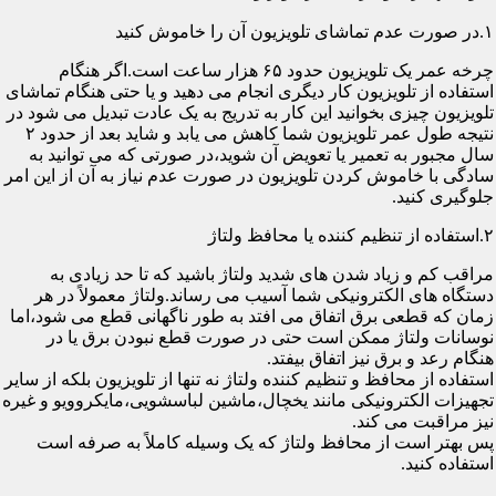
۱.در صورت عدم تماشای تلویزیون آن را خاموش کنید
چرخه عمر یک تلویزیون حدود ۶۵ هزار ساعت است.اگر هنگام
استفاده از تلویزیون کار دیگری انجام می دهید و یا حتی هنگام تماشای
تلویزیون چیزی بخوانید این کار به تدریج به یک عادت تبدیل می شود در
نتیجه طول عمر تلویزیون شما کاهش می یابد و شاید بعد از حدود ۲
سال مجبور به تعمیر یا تعویض آن شوید،در صورتی که می توانید به
سادگی با خاموش کردن تلویزیون در صورت عدم نیاز به آن از این امر
جلوگیری کنید.
۲.استفاده از تنظیم کننده یا محافظ ولتاژ
مراقب کم و زیاد شدن های شدید ولتاژ باشید که تا حد زیادی به
دستگاه های الکترونیکی شما آسیب می رساند.ولتاژ معمولاً در هر
زمان که قطعی برق اتفاق می افتد به طور ناگهانی قطع می شود،اما
نوسانات ولتاژ ممکن است حتی در صورت قطع نبودن برق یا در
هنگام رعد و برق نیز اتفاق بیفتد.
استفاده از محافظ و تنظیم کننده ولتاژ نه تنها از تلویزیون بلکه از سایر
تجهیزات الکترونیکی مانند یخچال،ماشین لباسشویی،مایکروویو و غیره
نیز مراقبت می کند.
پس بهتر است از محافظ ولتاژ که یک وسیله کاملاً به صرفه است
استفاده کنید.