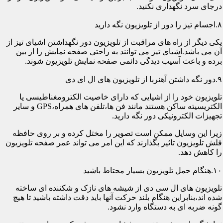
درجای سرد نگهداری نکنید.
۸.اجسام تیز را دور از تلویزیون نگه دارید
یکی دیگر از راه های مراقبت از تلویزیون دور نگهداشتن اشیای تیز از
آن می باشد.اشیای تیز می توانند به راحتی صفحه نمایش را از بین
برده و باعث آسیب دیدگی دائمی صفحه نمایش تلویزیون شوند.
۹.دور نگه داشتن آهنربا از تلویزیون های ال ای دی
تلویزیون خود را از اشیایی که دارای خاصیت الکترومغناطیسی یا
الکتریسیته ساکن هستند مانند فن ها،تلفن های همراه،GPS و سایر
تجهیزات الکترونیکی دور نگه دارید.
زیرا این وسایل ممکن است تصویر را مختل کرده و بر روی حافظه
فلش تلویزیون تاثیر بگذارند که این امر می تواند عمر صفحه تلویزیون
را کاهش دهد.
۱۰.هنگام حمل تلویزیون بسیار محتاط باشید
تلویزیون های ال سی دی از شیشه های نازک و شکننده ای ساخته
شده اند،بنابراین هنگام بلند حرکت آنها باید دقت داشته باشید تا هیچ
گونه ضربه ای به دستگاه وارد نشود.