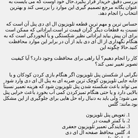
بررسی دقیق خریدار قرار بگیرد.حال خود اوست که می بایست به
عنوان یگانه مرجع تصمیم گیری این موارد را بررسی کند و بهترین
انتخاب را انجام دهد.
حساس ترین و مهم ترین قطعه تلویزیون ال ای دی پنل آن است که
نسبت به قطعات دیگر گران قیمت تر است.ایراداتی که ممکن است
برای آن پیش بیاید ایراداتی نظیر شکستگی و یا آبخوردگی است که به
هنگام نگهداری از ال ای دی باید از آن در برابر این موارد محافظت
کنید.حالا چگونه این
کار را انجام دهیم؟ آیا راهی برای محافظت وجود دارد؟ آیا کیفیت
تصویر تغییر نمی کند؟
نگرانی از شکستن پنل تلویزیون اگر هنگام بازی کردن کودکان و یا
جابه جایی تلویزیون کوچک ترین ضربه ای به پنل ال ای دی وارد شود
می تواند باعث شکسته شدن پنل تلویزیون شود که هزینه تعمیر نسبتاً
بالایی دارد و یا حتی هنگام تمیزکردن کمی آب بخورد باعث خرابی پنل
می شود؛ ولی باید به دنبال راه حل هایی برای جلوگیری از این مشکل
بود.مانند: گلس
تعویض پنل تلویزیون
با کمتر قیمت در
نمایندگی تعمیر تلویزیون جعفری
گلس محافظ صفحه ال ای دی