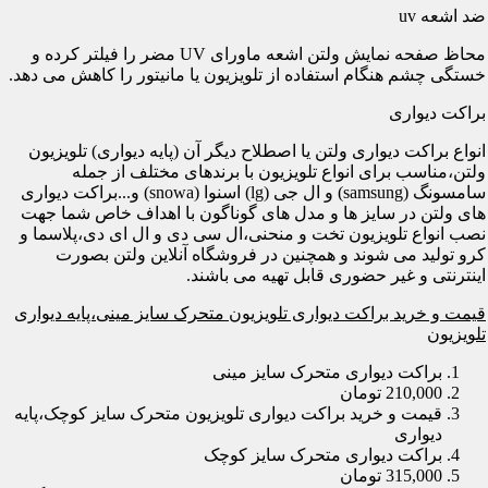
ضد اشعه uv
محاظ صفحه نمایش ولتن اشعه ماورای UV مضر را فیلتر کرده و
خستگی چشم هنگام استفاده از تلویزیون یا مانیتور را کاهش می دهد.
براکت دیواری
انواع براکت دیواری ولتن یا اصطلاح دیگر آن (پایه دیواری) تلویزیون
ولتن،مناسب برای انواع تلویزیون با برندهای مختلف از جمله
سامسونگ (samsung) و ال جی (lg) اسنوا (snowa) و...براکت دیواری
های ولتن در سایز ها و مدل های گوناگون با اهداف خاص شما جهت
نصب انواع تلویزیون تخت و منحنی،ال سی دی و ال ای دی،پلاسما و
کرو تولید می شوند و همچنین در فروشگاه آنلاین ولتن بصورت
اینترنتی و غیر حضوری قابل تهیه می باشند.
قیمت و خرید براکت دیواری تلویزیون متحرک سایز مینی،پایه دیواری
تلویزیون
براکت دیواری متحرک سایز مینی
210,000 تومان
قیمت و خرید براکت دیواری تلویزیون متحرک سایز کوچک،پایه
دیواری
براکت دیواری متحرک سایز کوچک
315,000 تومان