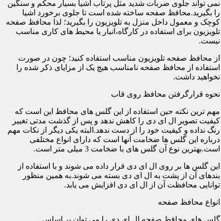
نمی تواند جلوی ضربات شدید مثل پرتاب اشیا بسیار محکم و سنگین
را بگیرید.محافظ صفحه ساخته شده است تا جلوی برخورد اشیا
کوچک و معمول داخل منزل به تلویزیون را بگیرید؛ لذا محافظ صفحه
تلویزیون برای استفاده در کارگاه،انبار یا محیط های کاری مناسب
نیست.
از محافظ صفحه تلویزیون مناسب استفاده کنید؛ چون در صورت
استفاده از محافظ صفحه نامناسب هیچ یک از مزایای ذکر شده را
نخواهید داشت.
نحوه قرارگرفتن محافظ روی قاب
مهم ترین نکته حین استفاده از این گلس های محافظ این است که
کیفیت تصویر ال ای دی را کاهش ندهد و پس از گذشت مدتی تغییر
رنگ نداده و کیفیت خود را از دست ندهد.البته یکی دیگر از نکات مهم
درباره این گلس ها ضخامت آنها است که دارای انواع مختلفی
است.بهترین نوع آن گلس های با ضخامت 3 میلی متر است.
این گلس ها بر روی ال ای دی قرار داده می شوند و با استفاده از
بندهای آن از پشت به ال ای دی بسته می شوند.به همین منظور
توانایی محافظت آن از ال ای دی افزایش می یابد.
انواع محافظ صفحه
گلس های محافظ صفحه ال ای دی را می توان بر اساس