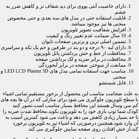
دارای خاصیت آنتی یووی برای دید شفاف تر و کاهش ضرر به
چشم.
قابلیت استفاده حتی در مدل های سه بعدی و حتی مخصوص
منحنی ها نیز موجود میباشد.
افزایش شفافیت تصویر تلویزیون
10 سال ضمانت عدم تغییر رنگ و کیفیت
تضمین اصلی ترین و برترین صفحات تایوان
دارای لبه ۹۰ درجه و دو بند در طرفین و خم یک تکه و سراسری
محافظت از خط و خش برداشتن پانل تلویزیون
محافظت در برابر ضربه و لک برداشتن صفحه
ممانعت از سوختن صفحه در برابر آبخوردگی
مناسب جهت استفاده تمامی مدل های LED LCD Plasma 3D و
منحنی
قابل شستشو
به علت ضخامت مناسب این محصول از برخور مستقیم تمامی اشیاء
با سطح تلویزیون جلوگیری می شود.برای منازلی که در آن ها بچه های
کم سن وسال هستند این محافظ بسیار مناسب است.تصور کنید
کودک شما توپ بازی خود را به تلویزیون بکوبد.محافظ شدت ضربه را
تا حد بسیار زیادی کاهش می دهد و باعث می شود کمترین آسیب به
آن وارد شود.همچنین درصورتی که اشیاء تیز به تلویزیون برخورد
کند،از خش افتادن روی صفحه نمایش جلوگیری می کند.