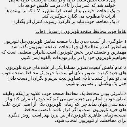
خواهد شد که عمر پنل را تا 30 درصد کاهش خواهد داد.
یک محافظ خوب باید از اشعه فرابنفش یا UV که بر بییننده ها
اثرات نا مطلوب می گذارد جلوگیری کند.
یک محافظ خوب نباید بر کارکرد ریموت کنترل اثر بگذارد.
نقاط قوت محافظ صفحه تلویزیون در سرپل ذهاب
1-جلوگیری از آسیب دیدن پنل یا صفحه نمایش تلویزیون پنل تلویزیون
همانطور که در مقاله قبل-چرا محافظ صفحه تلویزیون-گفته شد
مهمترین و ضعیف ترین بخش تلویزیون است.بنابراین منطقی است که
بخواهیم تلویزیون خود را در برابر تهدیدات بالقوه ایمن کنیم.
2-عدم کاهش کیفیت تصویر مسلما یکی از علت های خرید تلویزیون
های جدید کیفیت تصویر بالای آنهاست.با خرید یک محافظ صفحه خوب
می توانیم از کیفیت بالای تصاویر لذت ببریم و نگران از دست دادن
حتی یک پیکسل از تصاویر نباشیم.
3-نامرئی بودن محافظ یک محافظ صفحه خوب علاوه بر اینکه وظیفه
اصلی خود را انجام می دهد سعی می کند که خود را نامرئی کند و از
دیده شدن پنهان بماند چرا که زیبایی تلویزیون یکی از اصلی ترین علت
های خرید تلویزیون است و اگر قرار باشد با نصب محافظ
صفحه،زیبایی ظاهری تلویزیون از بین برود بهتر است روش دیگری
برای محافظت از تلویزیون انتخاب شود.