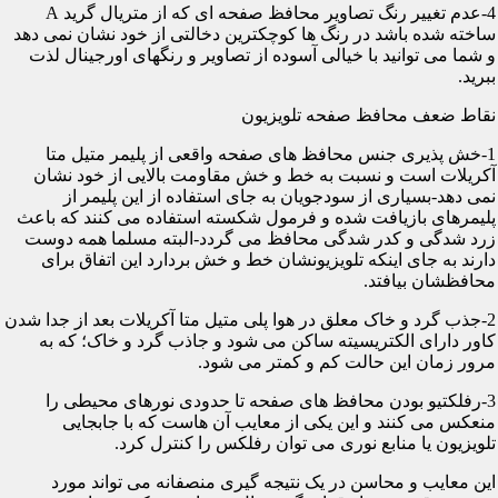
4-عدم تغییر رنگ تصاویر محافظ صفحه ای که از متریال گرید A
ساخته شده باشد در رنگ ها کوچکترین دخالتی از خود نشان نمی دهد
و شما می توانید با خیالی آسوده از تصاویر و رنگهای اورجینال لذت
ببرید.
نقاط ضعف محافظ صفحه تلویزیون
1-خش پذیری جنس محافظ های صفحه واقعی از پلیمر متیل متا
آکریلات است و نسبت به خط و خش مقاومت بالایی از خود نشان
نمی دهد-بسیاری از سودجویان به جای استفاده از این پلیمر از
پلیمرهای بازیافت شده و فرمول شکسته استفاده می کنند که باعث
زرد شدگی و کدر شدگی محافظ می گردد-البته مسلما همه دوست
دارند به جای اینکه تلویزیونشان خط و خش بردارد این اتفاق برای
محافظشان بیافتد.
2-جذب گرد و خاک معلق در هوا پلی متیل متا آکریلات بعد از جدا شدن
کاور دارای الکتریسیته ساکن می شود و جاذب گرد و خاک؛ که به
مرور زمان این حالت کم و کمتر می شود.
3-رفلکتیو بودن محافظ های صفحه تا حدودی نورهای محیطی را
منعکس می کنند و این یکی از معایب آن هاست که با جابجایی
تلویزیون یا منابع نوری می توان رفلکس را کنترل کرد.
این معایب و محاسن در یک نتیجه گیری منصفانه می تواند مورد