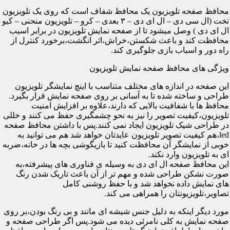
محافظ صفحه تلویزیون یک محافظ شفاف است که روی یک تلویزیون
تخت (ال سی دی – ال ای دی – ۳ بعدی – کرو – تلویزیون منحنی – کیو
ال ای دی ) وصل میشود تا از صفحه نمایش تلویزیون در برابر اسیب
محافظت کند و باعث شکستن،خراش،اثر انگشت،برخورد کنترل از
راه دور و اسباب بازی جلوگیری کند.
ویژگی های محافظ صفحه نمایش تلویزیون
این صفحه در اندازه های مختلف متناسب با اینچ نمایشگر تلویزیون
طراحی و ساخته شده تا به آسانی بر روی صفحه نمایش قرار بگیرد.
محافظ ها با شفافیت بالایی که دارند،علاوه بر افزایش امنیت
تلویزیون،کیفیت تصویر را نیز به نحو چشمگیری حفظ می کنند و خللی
در طراحی شیک تلویزیون ایجاد نمی کنند.پس با داشتن محافظ صفحه
led،هم کیفیت تصویر تلویزیون عایدتان خواهد شد هم می توانید به
خوبی از نمایشگر آن محافظت کنید تا بازیگوشی بچه ها در خانه،ضربه
ای به تلویزیون وارد نکند.
این محافظ صفحه ال ای دی به وسیله ی فناوری های پیشرفته،به
صورت نشکن طراحی شده و مهم تر از آن باعث تاریک شدن رنگ
های نمایش داده نخواهد شد و با حفظ روشنی کامل
تصاویر،تلویزیونتان را همراهی می کند.
مورد دیگر اینکه به دلیل جنس شیشه ای مانند و بی رنگ بودن،بر روی
صفحه نمایش به کلی نامرئی دیده می شود.پس اگر طراحی صفحه و