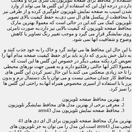
استفاده از محافظ برای صفحه تلویزیون،یک سری مزایا و معایب
دارد.در درجه اول این که استفاده از این گلس ها می تواند از وارد
شدن آسیب به صفحه نمایش تلویزیون جلوگیری کرده و از طرفی نیز
با محافظت از پیکسل های ال سی دی،به حفظ کیفیت بالای تصویر
تلویزیون کمک می کند.این در حالی است که معمولا بهترین مارک
محافظ صفحه تلویزیون که کیفیت بالایی نیز دارد،به صورت نامرئی
روی نمایشگر قرار می گیرد و موجب تغییر رنگ تصاویر یا کاهش
وضوح و شفافیت آنها نمی شود.
با این حال این محافظ ها می توانند گرد و خاک را به خود جذب کنند و
به دلیل خش پذیری که دارند باید برای حفظ کیفیت صفحه مدام آنها را
تعویض کرد.نکته منفی دیگر در خصوص این گلس ها این است که
معمولا اکثر آنها حالتی رفلکتیو دارند و به همین جهت نورهای محیطی
را تا حد زیادی منعکس می کنند.با این حال تمیز کردن این گلس های
محافظ کار چندان سختی نیست و می توان با یک دستمال نرم و بدون
پرز یا با استفاده از اسپری مخصوص همراه آنها،به راحتی این گلس ها
را تمیز کرد.
بهترین محافظ صفحه تلویزیون
معرفی برخی از بهترین مدل های محافظ نمایشگر تلویزیون
محافظ صفحه نمایش تلویزیون مدل aren43
بهترین مارک محافظ صفحه تلویزیون برای ال ای دی های 43
اینچی،مدل aren43 است.این مدل را می توان به جز تلویزیون های
پلاسما و ال سی دی های قدیمی برای تمامی تلویزیون های 43 اینچی