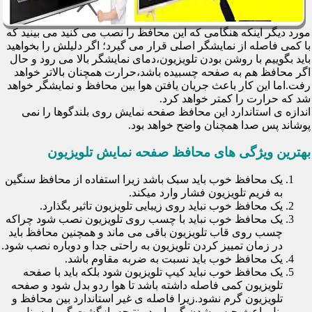
مورد دیگر اینکه هنگامی که این محافظ را نصب می کنید می بینید که
با کمی فاصله از نمایشگر اصلی قرار می گیرد؛ اگر دلیلش را بخواهید
باید بگوییم با روشن بودن تلویزیون،دمای نمایشگر بالا می رود و حال
اگر محافظ هم به صفحه چسبیده باشد،حرارت همچنان بالاتر خواهد
رفت.اما این کار باعث جریان یافتن هوا بین محافظ و نمایشگر خواهد
شد که حرارت را کمتر خواهد کرد.
اندازه ی استاندارد این محافظ صفحه نمایش روی بلندگوها را نمی
پوشاند پس صدا همچنان واضح خواهد بود.
بهترین ویژگی های محافظ صفحه نمایش تلویزیون
یک محافظ خوب باید سبک باشد زیرا استفاده از محافظ سنگین
به فریم تلویزیون فشار وارد میکند.
یک محافظ خوب نباید روی زیبایی تلویزیون تاثیر بگذارد.
یک محافظ خوب نباید با چسب روی تلویزیون نصب شود چراکه
چسب روی قاب تلویزیون باقی می ماند و همچنین محافظ باید
در زمان تمییز کردن تلویزیون به راحتی جدا و دوباره نصب شود.
یک محافظ خوب باید نسبت به ضربه مقاوم باشد.
یک محافظ خوب نباید کیپ تلویزیون شود بلکه باید با صفحه
تلویزیون کمی فاصله داشته باشد تا هوا ردو بدل شود و صفحه
تلویزیون گرم نشود.زیرا فاصله ی غیر استاندارد بین محافظ و
پنل باعث حبس شدن گرما و در نتیجه بازگشت گرما به پنل