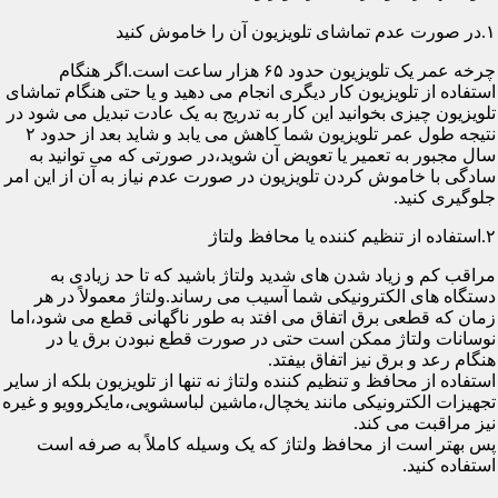
۱.در صورت عدم تماشای تلویزیون آن را خاموش کنید
چرخه عمر یک تلویزیون حدود ۶۵ هزار ساعت است.اگر هنگام
استفاده از تلویزیون کار دیگری انجام می دهید و یا حتی هنگام تماشای
تلویزیون چیزی بخوانید این کار به تدریج به یک عادت تبدیل می شود در
نتیجه طول عمر تلویزیون شما کاهش می یابد و شاید بعد از حدود ۲
سال مجبور به تعمیر یا تعویض آن شوید،در صورتی که می توانید به
سادگی با خاموش کردن تلویزیون در صورت عدم نیاز به آن از این امر
جلوگیری کنید.
۲.استفاده از تنظیم کننده یا محافظ ولتاژ
مراقب کم و زیاد شدن های شدید ولتاژ باشید که تا حد زیادی به
دستگاه های الکترونیکی شما آسیب می رساند.ولتاژ معمولاً در هر
زمان که قطعی برق اتفاق می افتد به طور ناگهانی قطع می شود،اما
نوسانات ولتاژ ممکن است حتی در صورت قطع نبودن برق یا در
هنگام رعد و برق نیز اتفاق بیفتد.
استفاده از محافظ و تنظیم کننده ولتاژ نه تنها از تلویزیون بلکه از سایر
تجهیزات الکترونیکی مانند یخچال،ماشین لباسشویی،مایکروویو و غیره
نیز مراقبت می کند.
پس بهتر است از محافظ ولتاژ که یک وسیله کاملاً به صرفه است
استفاده کنید.