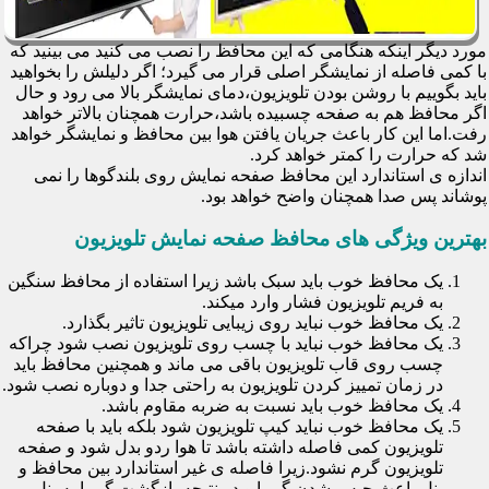
مورد دیگر اینکه هنگامی که این محافظ را نصب می کنید می بینید که
با کمی فاصله از نمایشگر اصلی قرار می گیرد؛ اگر دلیلش را بخواهید
باید بگوییم با روشن بودن تلویزیون،دمای نمایشگر بالا می رود و حال
اگر محافظ هم به صفحه چسبیده باشد،حرارت همچنان بالاتر خواهد
رفت.اما این کار باعث جریان یافتن هوا بین محافظ و نمایشگر خواهد
شد که حرارت را کمتر خواهد کرد.
اندازه ی استاندارد این محافظ صفحه نمایش روی بلندگوها را نمی
پوشاند پس صدا همچنان واضح خواهد بود.
بهترین ویژگی های محافظ صفحه نمایش تلویزیون
یک محافظ خوب باید سبک باشد زیرا استفاده از محافظ سنگین
به فریم تلویزیون فشار وارد میکند.
یک محافظ خوب نباید روی زیبایی تلویزیون تاثیر بگذارد.
یک محافظ خوب نباید با چسب روی تلویزیون نصب شود چراکه
چسب روی قاب تلویزیون باقی می ماند و همچنین محافظ باید
در زمان تمییز کردن تلویزیون به راحتی جدا و دوباره نصب شود.
یک محافظ خوب باید نسبت به ضربه مقاوم باشد.
یک محافظ خوب نباید کیپ تلویزیون شود بلکه باید با صفحه
تلویزیون کمی فاصله داشته باشد تا هوا ردو بدل شود و صفحه
تلویزیون گرم نشود.زیرا فاصله ی غیر استاندارد بین محافظ و
پنل باعث حبس شدن گرما و در نتیجه بازگشت گرما به پنل