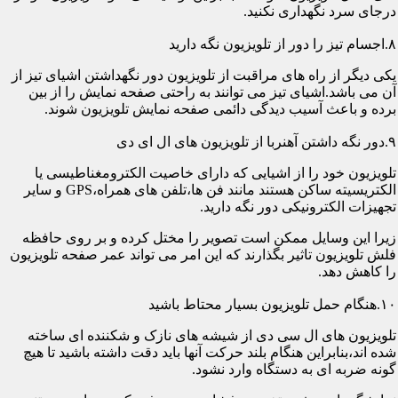
درجای سرد نگهداری نکنید.
۸.اجسام تیز را دور از تلویزیون نگه دارید
یکی دیگر از راه های مراقبت از تلویزیون دور نگهداشتن اشیای تیز از
آن می باشد.اشیای تیز می توانند به راحتی صفحه نمایش را از بین
برده و باعث آسیب دیدگی دائمی صفحه نمایش تلویزیون شوند.
۹.دور نگه داشتن آهنربا از تلویزیون های ال ای دی
تلویزیون خود را از اشیایی که دارای خاصیت الکترومغناطیسی یا
الکتریسیته ساکن هستند مانند فن ها،تلفن های همراه،GPS و سایر
تجهیزات الکترونیکی دور نگه دارید.
زیرا این وسایل ممکن است تصویر را مختل کرده و بر روی حافظه
فلش تلویزیون تاثیر بگذارند که این امر می تواند عمر صفحه تلویزیون
را کاهش دهد.
۱۰.هنگام حمل تلویزیون بسیار محتاط باشید
تلویزیون های ال سی دی از شیشه های نازک و شکننده ای ساخته
شده اند،بنابراین هنگام بلند حرکت آنها باید دقت داشته باشید تا هیچ
گونه ضربه ای به دستگاه وارد نشود.