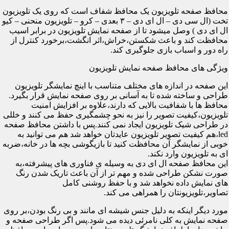
محافظ صفحه تلویزیون یک محافظ شفاف است که روی یک تلویزیون
تخت (ال سی دی – ال ای دی – ۳ بعدی – کرو – تلویزیون منحنی – کیو
ال ای دی ) وصل میشود تا از صفحه نمایش تلویزیون در برابر اسیب
محافظت کند و باعث شکستن،خراش،اثر انگشت،برخورد کنترل از
راه دور و اسباب بازی جلوگیری کند.
ویژگی های محافظ صفحه نمایش تلویزیون
این صفحه در اندازه های مختلف متناسب با اینچ نمایشگر تلویزیون
طراحی و ساخته شده تا به آسانی بر روی صفحه نمایش قرار بگیرد.
محافظ ها با شفافیت بالایی که دارند،علاوه بر افزایش امنیت
تلویزیون،کیفیت تصویر را نیز به نحو چشمگیری حفظ می کنند و خللی
در طراحی شیک تلویزیون ایجاد نمی کنند.پس با داشتن محافظ صفحه
led،هم کیفیت تصویر تلویزیون عایدتان خواهد شد هم می توانید به
خوبی از نمایشگر آن محافظت کنید تا بازیگوشی بچه ها در خانه،ضربه
ای به تلویزیون وارد نکند.
این محافظ صفحه ال ای دی به وسیله ی فناوری های پیشرفته،به
صورت نشکن طراحی شده و مهم تر از آن باعث تاریک شدن رنگ
های نمایش داده نخواهد شد و با حفظ روشنی کامل
تصاویر،تلویزیونتان را همراهی می کند.
مورد دیگر اینکه به دلیل جنس شیشه ای مانند و بی رنگ بودن،بر روی
صفحه نمایش به کلی نامرئی دیده می شود.پس اگر طراحی صفحه و