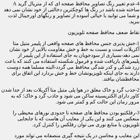
4-عدم تغییر رنگ تصاویر محافظ صفحه ای که از متریال گرید A
ساخته شده باشد در رنگ ها کوچکترین دخالتی از خود نشان نمی دهد
و شما می توانید با خیالی آسوده از تصاویر و رنگهای اورجینال لذت
ببرید.
نقاط ضعف محافظ صفحه تلویزیون
1-خش پذیری جنس محافظ های صفحه واقعی از پلیمر متیل متا
آکریلات است و نسبت به خط و خش مقاومت بالایی از خود نشان
نمی دهد-بسیاری از سودجویان به جای استفاده از این پلیمر از
پلیمرهای بازیافت شده و فرمول شکسته استفاده می کنند که باعث
زرد شدگی و کدر شدگی محافظ می گردد-البته مسلما همه دوست
دارند به جای اینکه تلویزیونشان خط و خش بردارد این اتفاق برای
محافظشان بیافتد.
2-جذب گرد و خاک معلق در هوا پلی متیل متا آکریلات بعد از جدا شدن
کاور دارای الکتریسیته ساکن می شود و جاذب گرد و خاک؛ که به
مرور زمان این حالت کم و کمتر می شود.
3-رفلکتیو بودن محافظ های صفحه تا حدودی نورهای محیطی را
منعکس می کنند و این یکی از معایب آن هاست که با جابجایی
تلویزیون یا منابع نوری می توان رفلکس را کنترل کرد.
این معایب و محاسن در یک نتیجه گیری منصفانه می تواند مورد