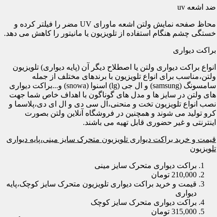
ضد اشعه uv
محاظ صفحه نمایش ولتن اشعه ماورای UV مضر را فیلتر کرده و
خستگی چشم هنگام استفاده از تلویزیون یا مانیتور را کاهش می دهد.
براکت دیواری
انواع براکت دیواری ولتن یا اصطلاح دیگر آن (پایه دیواری) تلویزیون
ولتن،مناسب برای انواع تلویزیون با برندهای مختلف از جمله
سامسونگ (samsung) و ال جی (lg) اسنوا (snowa) و...براکت دیواری
های ولتن در سایز ها و مدل های گوناگون با اهداف خاص شما جهت
نصب انواع تلویزیون تخت و منحنی،ال سی دی و ال ای دی،پلاسما و
کرو تولید می شوند و همچنین در فروشگاه آنلاین ولتن بصورت
اینترنتی و غیر حضوری قابل تهیه می باشند.
قیمت و خرید براکت دیواری تلویزیون متحرک سایز مینی،پایه دیواری
تلویزیون
براکت دیواری متحرک سایز مینی
210,000 تومان
قیمت و خرید براکت دیواری تلویزیون متحرک سایز کوچک،پایه
دیواری
براکت دیواری متحرک سایز کوچک
315,000 تومان