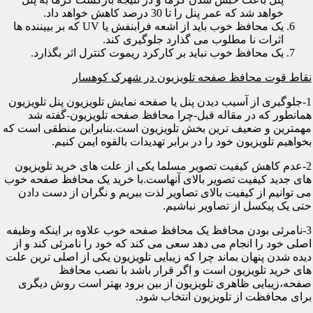
خواهد شد که عمر پنل را تا 30 درصد کاهش خواهد داد.
یک محافظ خوب باید از اشعه فرابنفش یا UV که بر بییننده ها
اثرات نا مطلوب می گذارد جلوگیری کند.
یک محافظ خوب نباید بر کارکرد ریموت کنترل اثر بگذارد.
نقاط قوت محافظ صفحه تلویزیون در شهرک کوهسار
1-جلوگیری از آسیب دیدن پنل یا صفحه نمایش تلویزیون پنل تلویزیون
همانطور که در مقاله قبل-چرا محافظ صفحه تلویزیون-گفته شد
مهمترین و ضعیف ترین بخش تلویزیون است.بنابراین منطقی است که
بخواهیم تلویزیون خود را در برابر تهدیدات بالقوه ایمن کنیم.
2-عدم کاهش کیفیت تصویر مسلما یکی از علت های خرید تلویزیون
های جدید کیفیت تصویر بالای آنهاست.با خرید یک محافظ صفحه خوب
می توانیم از کیفیت بالای تصاویر لذت ببریم و نگران از دست دادن
حتی یک پیکسل از تصاویر نباشیم.
3-نامرئی بودن محافظ یک محافظ صفحه خوب علاوه بر اینکه وظیفه
اصلی خود را انجام می دهد سعی می کند که خود را نامرئی کند و از
دیده شدن پنهان بماند چرا که زیبایی تلویزیون یکی از اصلی ترین علت
های خرید تلویزیون است و اگر قرار باشد با نصب محافظ
صفحه،زیبایی ظاهری تلویزیون از بین برود بهتر است روش دیگری
برای محافظت از تلویزیون انتخاب شود.