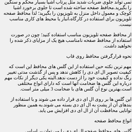
نمی تواند جلوی ضربات شدید مثل پرتاب اشیا بسیار محکم و سنگین
را بگیرید.محافظ صفحه ساخته شده است تا جلوی برخورد اشیا
کوچک و معمول داخل منزل به تلویزیون را بگیرید؛ لذا محافظ صفحه
تلویزیون برای استفاده در کارگاه،انبار یا محیط های کاری مناسب
نیست.
از محافظ صفحه تلویزیون مناسب استفاده کنید؛ چون در صورت
استفاده از محافظ صفحه نامناسب هیچ یک از مزایای ذکر شده را
نخواهید داشت.
نحوه قرارگرفتن محافظ روی قاب
مهم ترین نکته حین استفاده از این گلس های محافظ این است که
کیفیت تصویر ال ای دی را کاهش ندهد و پس از گذشت مدتی تغییر
رنگ نداده و کیفیت خود را از دست ندهد.البته یکی دیگر از نکات مهم
درباره این گلس ها ضخامت آنها است که دارای انواع مختلفی
است.بهترین نوع آن گلس های با ضخامت 3 میلی متر است.
این گلس ها بر روی ال ای دی قرار داده می شوند و با استفاده از
بندهای آن از پشت به ال ای دی بسته می شوند.به همین منظور
توانایی محافظت آن از ال ای دی افزایش می یابد.
انواع محافظ صفحه
گلس های محافظ صفحه ال ای دی را می توان بر اساس