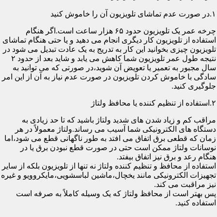
۱.در صورت عدم تماشای تلویزیون آن را خاموش کنید
چرخه عمر یک تلویزیون حدود ۶۵ هزار ساعت است.اگر هنگام
استفاده از تلویزیون کار دیگری انجام می دهید و یا حتی هنگام تماشای
تلویزیون چیزی بخوانید این کار به تدریج به یک عادت تبدیل می شود در
نتیجه طول عمر تلویزیون شما کاهش می یابد و شاید بعد از حدود ۲
سال مجبور به تعمیر یا تعویض آن شوید،در صورتی که می توانید به
سادگی با خاموش کردن تلویزیون در صورت عدم نیاز به آن از این امر
جلوگیری کنید.
۲.استفاده از تنظیم کننده یا محافظ ولتاژ
مراقب کم و زیاد شدن های شدید ولتاژ باشید که تا حد زیادی به
دستگاه های الکترونیکی شما آسیب می رساند.ولتاژ معمولاً در هر
زمان که قطعی برق اتفاق می افتد به طور ناگهانی قطع می شود،اما
نوسانات ولتاژ ممکن است حتی در صورت قطع نبودن برق یا در
هنگام رعد و برق نیز اتفاق بیفتد.
استفاده از محافظ و تنظیم کننده ولتاژ نه تنها از تلویزیون بلکه از سایر
تجهیزات الکترونیکی مانند یخچال،ماشین لباسشویی،مایکروویو و غیره
نیز مراقبت می کند.
پس بهتر است از محافظ ولتاژ که یک وسیله کاملاً به صرفه است
استفاده کنید.