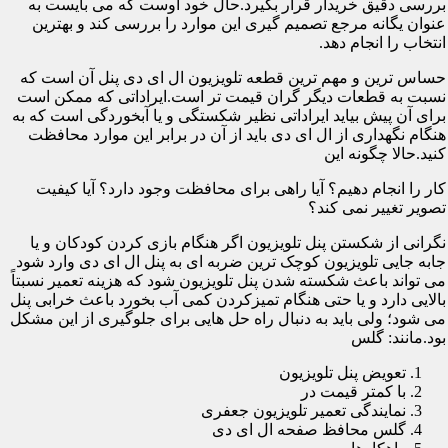
بررسی دقیق خریدار قرار بگیرد.حال خود اوست که می بایست به
عنوان یگانه مرجع تصمیم گیری این موارد را بررسی کند و بهترین
انتخاب را انجام دهد.
حساس ترین و مهم ترین قطعه تلویزیون ال ای دی پنل آن است که
نسبت به قطعات دیگر گران قیمت تر است.ایراداتی که ممکن است
برای آن پیش بیاید ایراداتی نظیر شکستگی و یا آبخوردگی است که به
هنگام نگهداری از ال ای دی باید از آن در برابر این موارد محافظت
کنید.حالا چگونه این
کار را انجام دهیم؟ آیا راهی برای محافظت وجود دارد؟ آیا کیفیت
تصویر تغییر نمی کند؟
نگرانی از شکستن پنل تلویزیون اگر هنگام بازی کردن کودکان و یا
جابه جایی تلویزیون کوچک ترین ضربه ای به پنل ال ای دی وارد شود
می تواند باعث شکسته شدن پنل تلویزیون شود که هزینه تعمیر نسبتاً
بالایی دارد و یا حتی هنگام تمیزکردن کمی آب بخورد باعث خرابی پنل
می شود؛ ولی باید به دنبال راه حل هایی برای جلوگیری از این مشکل
بود.مانند: گلس
تعویض پنل تلویزیون
با کمتر قیمت در
نمایندگی تعمیر تلویزیون جعفری
گلس محافظ صفحه ال ای دی