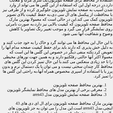
استفاده از محافظ برای صفحه تلویزیون،یک سری مزایا و معایب
دارد.در درجه اول این که استفاده از این گلس ها می تواند از وارد
شدن آسیب به صفحه نمایش تلویزیون جلوگیری کرده و از طرفی نیز
با محافظت از پیکسل های ال سی دی،به حفظ کیفیت بالای تصویر
تلویزیون کمک می کند.این در حالی است که معمولا بهترین مارک
محافظ صفحه تلویزیون که کیفیت بالایی نیز دارد،به صورت نامرئی
روی نمایشگر قرار می گیرد و موجب تغییر رنگ تصاویر یا کاهش
وضوح و شفافیت آنها نمی شود.
با این حال این محافظ ها می توانند گرد و خاک را به خود جذب کنند و
به دلیل خش پذیری که دارند باید برای حفظ کیفیت صفحه مدام آنها را
تعویض کرد.نکته منفی دیگر در خصوص این گلس ها این است که
معمولا اکثر آنها حالتی رفلکتیو دارند و به همین جهت نورهای محیطی
را تا حد زیادی منعکس می کنند.با این حال تمیز کردن این گلس های
محافظ کار چندان سختی نیست و می توان با یک دستمال نرم و بدون
پرز یا با استفاده از اسپری مخصوص همراه آنها،به راحتی این گلس ها
را تمیز کرد.
بهترین محافظ صفحه تلویزیون
معرفی برخی از بهترین مدل های محافظ نمایشگر تلویزیون
محافظ صفحه نمایش تلویزیون مدل aren43
بهترین مارک محافظ صفحه تلویزیون برای ال ای دی های 43
اینچی،مدل aren43 است.این مدل را می توان به جز تلویزیون های
پلاسما و ال سی دی های قدیمی برای تمامی تلویزیون های 43 اینچی