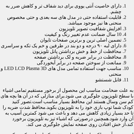
دارای خاصیت آنتی یووی برای دید شفاف تر و کاهش ضرر به
چشم.
قابلیت استفاده حتی در مدل های سه بعدی و حتی مخصوص
منحنی ها نیز موجود میباشد.
افزایش شفافیت تصویر تلویزیون
10 سال ضمانت عدم تغییر رنگ و کیفیت
تضمین اصلی ترین و برترین صفحات تایوان
دارای لبه ۹۰ درجه و دو بند در طرفین و خم یک تکه و سراسری
محافظت از خط و خش برداشتن پانل تلویزیون
محافظت در برابر ضربه و لک برداشتن صفحه
ممانعت از سوختن صفحه در برابر آبخوردگی
مناسب جهت استفاده تمامی مدل های LED LCD Plasma 3D و
منحنی
قابل شستشو
به علت ضخامت مناسب این محصول از برخور مستقیم تمامی اشیاء
با سطح تلویزیون جلوگیری می شود.برای منازلی که در آن ها بچه های
کم سن وسال هستند این محافظ بسیار مناسب است.تصور کنید
کودک شما توپ بازی خود را به تلویزیون بکوبد.محافظ شدت ضربه را
تا حد بسیار زیادی کاهش می دهد و باعث می شود کمترین آسیب به
آن وارد شود.همچنین درصورتی که اشیاء تیز به تلویزیون برخورد
کند،از خش افتادن روی صفحه نمایش جلوگیری می کند.