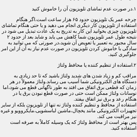
۱.در صورت عدم تماشای تلویزیون آن را خاموش کنید
چرخه عمر یک تلویزیون حدود ۶۵ هزار ساعت است.اگر هنگام
استفاده از تلویزیون کار دیگری انجام می دهید و یا حتی هنگام تماشای
تلویزیون چیزی بخوانید این کار به تدریج به یک عادت تبدیل می شود در
نتیجه طول عمر تلویزیون شما کاهش می یابد و شاید بعد از حدود ۲
سال مجبور به تعمیر یا تعویض آن شوید،در صورتی که می توانید به
سادگی با خاموش کردن تلویزیون در صورت عدم نیاز به آن از این امر
جلوگیری کنید.
۲.استفاده از تنظیم کننده یا محافظ ولتاژ
مراقب کم و زیاد شدن های شدید ولتاژ باشید که تا حد زیادی به
دستگاه های الکترونیکی شما آسیب می رساند.ولتاژ معمولاً در هر
زمان که قطعی برق اتفاق می افتد به طور ناگهانی قطع می شود،اما
نوسانات ولتاژ ممکن است حتی در صورت قطع نبودن برق یا در
هنگام رعد و برق نیز اتفاق بیفتد.
استفاده از محافظ و تنظیم کننده ولتاژ نه تنها از تلویزیون بلکه از سایر
تجهیزات الکترونیکی مانند یخچال،ماشین لباسشویی،مایکروویو و غیره
نیز مراقبت می کند.
پس بهتر است از محافظ ولتاژ که یک وسیله کاملاً به صرفه است
استفاده کنید.