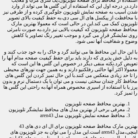
استفاده از محافظ برای صفحه تلویزیون،یک سری مزایا و معایب
دارد.در درجه اول این که استفاده از این گلس ها می تواند از وارد
شدن آسیب به صفحه نمایش تلویزیون جلوگیری کرده و از طرفی نیز
با محافظت از پیکسل های ال سی دی،به حفظ کیفیت بالای تصویر
تلویزیون کمک می کند.این در حالی است که معمولا بهترین مارک
محافظ صفحه تلویزیون که کیفیت بالایی نیز دارد،به صورت نامرئی
روی نمایشگر قرار می گیرد و موجب تغییر رنگ تصاویر یا کاهش
وضوح و شفافیت آنها نمی شود.
با این حال این محافظ ها می توانند گرد و خاک را به خود جذب کنند و
به دلیل خش پذیری که دارند باید برای حفظ کیفیت صفحه مدام آنها را
تعویض کرد.نکته منفی دیگر در خصوص این گلس ها این است که
معمولا اکثر آنها حالتی رفلکتیو دارند و به همین جهت نورهای محیطی
را تا حد زیادی منعکس می کنند.با این حال تمیز کردن این گلس های
محافظ کار چندان سختی نیست و می توان با یک دستمال نرم و بدون
پرز یا با استفاده از اسپری مخصوص همراه آنها،به راحتی این گلس ها
را تمیز کرد.
بهترین محافظ صفحه تلویزیون
معرفی برخی از بهترین مدل های محافظ نمایشگر تلویزیون
محافظ صفحه نمایش تلویزیون مدل aren43
بهترین مارک محافظ صفحه تلویزیون برای ال ای دی های 43
اینچی،مدل aren43 است.این مدل را می توان به جز تلویزیون های
پلاسما و ال سی دی های قدیمی برای تمامی تلویزیون های 43 اینچی