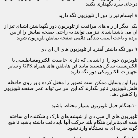
درجای سرد نگهداری نکنید.
۸.اجسام تیز را دور از تلویزیون نگه دارید
یکی دیگر از راه های مراقبت از تلویزیون دور نگهداشتن اشیای تیز از
آن می باشد.اشیای تیز می توانند به راحتی صفحه نمایش را از بین
برده و باعث آسیب دیدگی دائمی صفحه نمایش تلویزیون شوند.
۹.دور نگه داشتن آهنربا از تلویزیون های ال ای دی
تلویزیون خود را از اشیایی که دارای خاصیت الکترومغناطیسی یا
الکتریسیته ساکن هستند مانند فن ها،تلفن های همراه،GPS و سایر
تجهیزات الکترونیکی دور نگه دارید.
زیرا این وسایل ممکن است تصویر را مختل کرده و بر روی حافظه
فلش تلویزیون تاثیر بگذارند که این امر می تواند عمر صفحه تلویزیون
را کاهش دهد.
۱۰.هنگام حمل تلویزیون بسیار محتاط باشید
تلویزیون های ال سی دی از شیشه های نازک و شکننده ای ساخته
شده اند،بنابراین هنگام بلند حرکت آنها باید دقت داشته باشید تا هیچ
گونه ضربه ای به دستگاه وارد نشود.