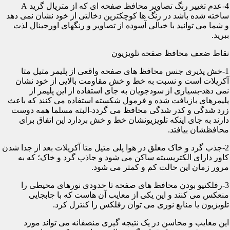
4-عدم تغییر رنگ تصاویر محافظ صفحه ای که از متریال گرید A
ساخته شده باشد در رنگ ها کوچکترین دخالتی از خود نشان نمی دهد
و شما می توانید با خیالی آسوده از تصاویر و رنگهای اورجینال لذت
ببرید.
نقاط ضعف محافظ صفحه تلویزیون
1-خش پذیری جنس محافظ های صفحه واقعی از پلیمر متیل متا
آکریلات است و نسبت به خط و خش مقاومت بالایی از خود نشان
نمی دهد-بسیاری از سودجویان به جای استفاده از این پلیمر از
پلیمرهای بازیافت شده و فرمول شکسته استفاده می کنند که باعث
زرد شدگی و کدر شدگی محافظ می گردد-البته مسلما همه دوست
دارند به جای اینکه تلویزیونشان خط و خش بردارد این اتفاق برای
محافظشان بیافتد.
2-جذب گرد و خاک معلق در هوا پلی متیل متا آکریلات بعد از جدا شدن
کاور دارای الکتریسیته ساکن می شود و جاذب گرد و خاک؛ که به
مرور زمان این حالت کم و کمتر می شود.
3-رفلکتیو بودن محافظ های صفحه تا حدودی نورهای محیطی را
منعکس می کنند و این یکی از معایب آن هاست که با جابجایی
تلویزیون یا منابع نوری می توان رفلکس را کنترل کرد.
این معایب و محاسن در یک نتیجه گیری منصفانه می تواند مورد