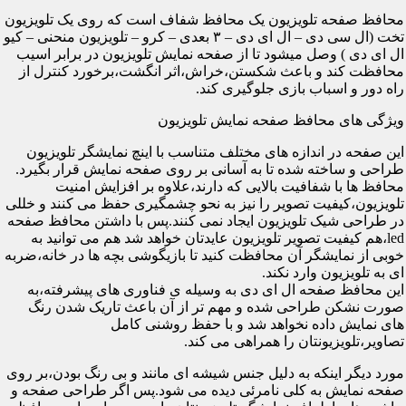
محافظ صفحه تلویزیون یک محافظ شفاف است که روی یک تلویزیون
تخت (ال سی دی – ال ای دی – ۳ بعدی – کرو – تلویزیون منحنی – کیو
ال ای دی ) وصل میشود تا از صفحه نمایش تلویزیون در برابر اسیب
محافظت کند و باعث شکستن،خراش،اثر انگشت،برخورد کنترل از
راه دور و اسباب بازی جلوگیری کند.
ویژگی های محافظ صفحه نمایش تلویزیون
این صفحه در اندازه های مختلف متناسب با اینچ نمایشگر تلویزیون
طراحی و ساخته شده تا به آسانی بر روی صفحه نمایش قرار بگیرد.
محافظ ها با شفافیت بالایی که دارند،علاوه بر افزایش امنیت
تلویزیون،کیفیت تصویر را نیز به نحو چشمگیری حفظ می کنند و خللی
در طراحی شیک تلویزیون ایجاد نمی کنند.پس با داشتن محافظ صفحه
led،هم کیفیت تصویر تلویزیون عایدتان خواهد شد هم می توانید به
خوبی از نمایشگر آن محافظت کنید تا بازیگوشی بچه ها در خانه،ضربه
ای به تلویزیون وارد نکند.
این محافظ صفحه ال ای دی به وسیله ی فناوری های پیشرفته،به
صورت نشکن طراحی شده و مهم تر از آن باعث تاریک شدن رنگ
های نمایش داده نخواهد شد و با حفظ روشنی کامل
تصاویر،تلویزیونتان را همراهی می کند.
مورد دیگر اینکه به دلیل جنس شیشه ای مانند و بی رنگ بودن،بر روی
صفحه نمایش به کلی نامرئی دیده می شود.پس اگر طراحی صفحه و