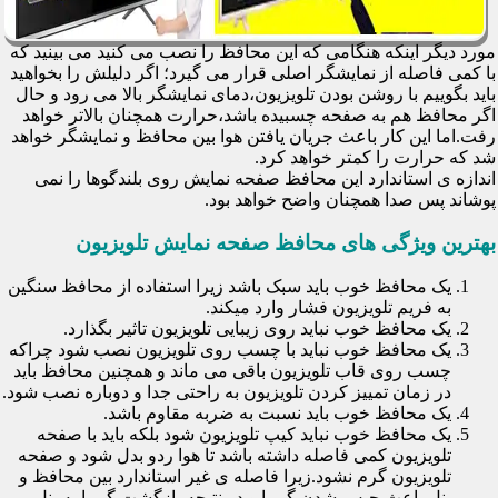
مورد دیگر اینکه هنگامی که این محافظ را نصب می کنید می بینید که
با کمی فاصله از نمایشگر اصلی قرار می گیرد؛ اگر دلیلش را بخواهید
باید بگوییم با روشن بودن تلویزیون،دمای نمایشگر بالا می رود و حال
اگر محافظ هم به صفحه چسبیده باشد،حرارت همچنان بالاتر خواهد
رفت.اما این کار باعث جریان یافتن هوا بین محافظ و نمایشگر خواهد
شد که حرارت را کمتر خواهد کرد.
اندازه ی استاندارد این محافظ صفحه نمایش روی بلندگوها را نمی
پوشاند پس صدا همچنان واضح خواهد بود.
بهترین ویژگی های محافظ صفحه نمایش تلویزیون
یک محافظ خوب باید سبک باشد زیرا استفاده از محافظ سنگین
به فریم تلویزیون فشار وارد میکند.
یک محافظ خوب نباید روی زیبایی تلویزیون تاثیر بگذارد.
یک محافظ خوب نباید با چسب روی تلویزیون نصب شود چراکه
چسب روی قاب تلویزیون باقی می ماند و همچنین محافظ باید
در زمان تمییز کردن تلویزیون به راحتی جدا و دوباره نصب شود.
یک محافظ خوب باید نسبت به ضربه مقاوم باشد.
یک محافظ خوب نباید کیپ تلویزیون شود بلکه باید با صفحه
تلویزیون کمی فاصله داشته باشد تا هوا ردو بدل شود و صفحه
تلویزیون گرم نشود.زیرا فاصله ی غیر استاندارد بین محافظ و
پنل باعث حبس شدن گرما و در نتیجه بازگشت گرما به پنل