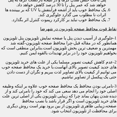
خواهد شد که عمر پنل را تا 30 درصد کاهش خواهد داد.
یک محافظ خوب باید از اشعه فرابنفش یا UV که بر بییننده ها
اثرات نا مطلوب می گذارد جلوگیری کند.
یک محافظ خوب نباید بر کارکرد ریموت کنترل اثر بگذارد.
نقاط قوت محافظ صفحه تلویزیون در شهرضا
1-جلوگیری از آسیب دیدن پنل یا صفحه نمایش تلویزیون پنل تلویزیون
همانطور که در مقاله قبل-چرا محافظ صفحه تلویزیون-گفته شد
مهمترین و ضعیف ترین بخش تلویزیون است.بنابراین منطقی است که
بخواهیم تلویزیون خود را در برابر تهدیدات بالقوه ایمن کنیم.
2-عدم کاهش کیفیت تصویر مسلما یکی از علت های خرید تلویزیون
های جدید کیفیت تصویر بالای آنهاست.با خرید یک محافظ صفحه خوب
می توانیم از کیفیت بالای تصاویر لذت ببریم و نگران از دست دادن
حتی یک پیکسل از تصاویر نباشیم.
3-نامرئی بودن محافظ یک محافظ صفحه خوب علاوه بر اینکه وظیفه
اصلی خود را انجام می دهد سعی می کند که خود را نامرئی کند و از
دیده شدن پنهان بماند چرا که زیبایی تلویزیون یکی از اصلی ترین علت
های خرید تلویزیون است و اگر قرار باشد با نصب محافظ
صفحه،زیبایی ظاهری تلویزیون از بین برود بهتر است روش دیگری
برای محافظت از تلویزیون انتخاب شود.