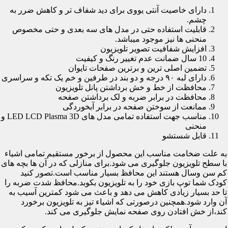
دارای خاصیت آنتی یووی برای دید شفاف تر و کاهش ضرر به
چشم.
قابلیت استفاده حتی در مدل های سه بعدی و حتی مخصوص
منحنی ها نیز موجود میباشد.
افزایش شفافیت تصویر تلویزیون
10 سال ضمانت عدم تغییر رنگ و کیفیت
تضمین اصلی ترین و برترین صفحات تایوان
دارای لبه ۹۰ درجه و دو بند در طرفین و خم یک تکه و سراسری
محافظت از خط و خش برداشتن پانل تلویزیون
محافظت در برابر ضربه و لک برداشتن صفحه
ممانعت از سوختن صفحه در برابر آبخوردگی
مناسب جهت استفاده تمامی مدل های LED LCD Plasma 3D و
منحنی
قابل شستشو
به علت ضخامت مناسب این محصول از برخور مستقیم تمامی اشیاء
با سطح تلویزیون جلوگیری می شود.برای منازلی که در آن ها بچه های
کم سن وسال هستند این محافظ بسیار مناسب است.تصور کنید
کودک شما توپ بازی خود را به تلویزیون بکوبد.محافظ شدت ضربه را
تا حد بسیار زیادی کاهش می دهد و باعث می شود کمترین آسیب به
آن وارد شود.همچنین درصورتی که اشیاء تیز به تلویزیون برخورد
کند،از خش افتادن روی صفحه نمایش جلوگیری می کند.