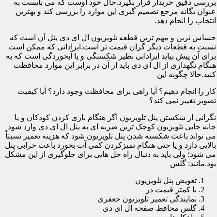
بررسی دقیق خریدار قرار بگیرد.حال خود اوست که می بایست به
عنوان یگانه مرجع تصمیم گیری این موارد را بررسی کند و بهترین
انتخاب را انجام دهد.
حساس ترین و مهم ترین قطعه تلویزیون ال ای دی پنل آن است که
نسبت به قطعات دیگر گران قیمت تر است.ایراداتی که ممکن است
برای آن پیش بیاید ایراداتی نظیر شکستگی و یا آبخوردگی است که به
هنگام نگهداری از ال ای دی باید از آن در برابر این موارد محافظت
کنید.حالا چگونه این
کار را انجام دهیم؟ آیا راهی برای محافظت وجود دارد؟ آیا کیفیت
تصویر تغییر نمی کند؟
نگرانی از شکستن پنل تلویزیون اگر هنگام بازی کردن کودکان و یا
جابه جایی تلویزیون کوچک ترین ضربه ای به پنل ال ای دی وارد شود
می تواند باعث شکسته شدن پنل تلویزیون شود که هزینه تعمیر نسبتاً
بالایی دارد و یا حتی هنگام تمیزکردن کمی آب بخورد باعث خرابی پنل
می شود؛ ولی باید به دنبال راه حل هایی برای جلوگیری از این مشکل
بود.مانند: گلس
تعویض پنل تلویزیون
با کمتر قیمت در
نمایندگی تعمیر تلویزیون جعفری
گلس محافظ صفحه ال ای دی