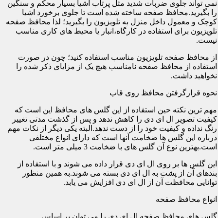
نمی تواند جلوی ضربات شدید مثل پرتاب اشیا بسیار محکم و سنگین
را بگیرید.محافظ صفحه ساخته شده است تا جلوی برخورد اشیا
کوچک و معمول داخل منزل به تلویزیون را بگیرید؛ لذا محافظ صفحه
تلویزیون برای استفاده در کارگاه،انبار یا محیط های کاری مناسب
نیست.
از محافظ صفحه تلویزیون مناسب استفاده کنید؛ چون در صورت
استفاده از محافظ صفحه نامناسب هیچ یک از مزایای ذکر شده را
نخواهید داشت.
نحوه قرارگرفتن محافظ روی قاب
مهم ترین نکته حین استفاده از این گلس های محافظ این است که
کیفیت تصویر ال ای دی را کاهش ندهد و پس از گذشت مدتی تغییر
رنگ نداده و کیفیت خود را از دست ندهد.البته یکی دیگر از نکات مهم
درباره این گلس ها ضخامت آنها است که دارای انواع مختلفی
است.بهترین نوع آن گلس های با ضخامت 3 میلی متر است.
این گلس ها بر روی ال ای دی قرار داده می شوند و با استفاده از
بندهای آن از پشت به ال ای دی بسته می شوند.به همین منظور
توانایی محافظت آن از ال ای دی افزایش می یابد.
انواع محافظ صفحه
گلس های محافظ صفحه ال ای دی را می توان بر اساس