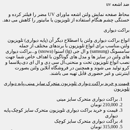
ضد اشعه uv
محاظ صفحه نمایش ولتن اشعه ماورای UV مضر را فیلتر کرده و
خستگی چشم هنگام استفاده از تلویزیون یا مانیتور را کاهش می دهد.
براکت دیواری
انواع براکت دیواری ولتن یا اصطلاح دیگر آن (پایه دیواری) تلویزیون
ولتن،مناسب برای انواع تلویزیون با برندهای مختلف از جمله
سامسونگ (samsung) و ال جی (lg) اسنوا (snowa) و...براکت دیواری
های ولتن در سایز ها و مدل های گوناگون با اهداف خاص شما جهت
نصب انواع تلویزیون تخت و منحنی،ال سی دی و ال ای دی،پلاسما و
کرو تولید می شوند و همچنین در فروشگاه آنلاین ولتن بصورت
اینترنتی و غیر حضوری قابل تهیه می باشند.
قیمت و خرید براکت دیواری تلویزیون متحرک سایز مینی،پایه دیواری
تلویزیون
براکت دیواری متحرک سایز مینی
210,000 تومان
قیمت و خرید براکت دیواری تلویزیون متحرک سایز کوچک،پایه
دیواری
براکت دیواری متحرک سایز کوچک
315,000 تومان