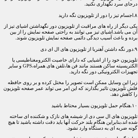
درجای سرد نگهداری نکنید.
۸.اجسام تیز را دور از تلویزیون نگه دارید
یکی دیگر از راه های مراقبت از تلویزیون دور نگهداشتن اشیای تیز از
آن می باشد.اشیای تیز می توانند به راحتی صفحه نمایش را از بین
برده و باعث آسیب دیدگی دائمی صفحه نمایش تلویزیون شوند.
۹.دور نگه داشتن آهنربا از تلویزیون های ال ای دی
تلویزیون خود را از اشیایی که دارای خاصیت الکترومغناطیسی یا
الکتریسیته ساکن هستند مانند فن ها،تلفن های همراه،GPS و سایر
تجهیزات الکترونیکی دور نگه دارید.
زیرا این وسایل ممکن است تصویر را مختل کرده و بر روی حافظه
فلش تلویزیون تاثیر بگذارند که این امر می تواند عمر صفحه تلویزیون
را کاهش دهد.
۱۰.هنگام حمل تلویزیون بسیار محتاط باشید
تلویزیون های ال سی دی از شیشه های نازک و شکننده ای ساخته
شده اند،بنابراین هنگام بلند حرکت آنها باید دقت داشته باشید تا هیچ
گونه ضربه ای به دستگاه وارد نشود.