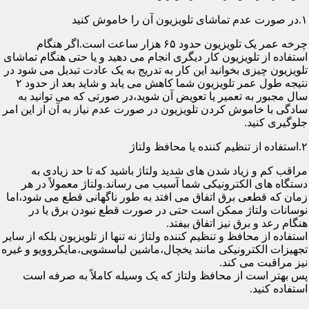
۱.در صورت عدم تماشای تلویزیون آن را خاموش کنید
چرخه عمر یک تلویزیون حدود ۶۵ هزار ساعت است.اگر هنگام
استفاده از تلویزیون کار دیگری انجام می دهید و یا حتی هنگام تماشای
تلویزیون چیزی بخوانید این کار به تدریج به یک عادت تبدیل می شود در
نتیجه طول عمر تلویزیون شما کاهش می یابد و شاید بعد از حدود ۲
سال مجبور به تعمیر یا تعویض آن شوید،در صورتی که می توانید به
سادگی با خاموش کردن تلویزیون در صورت عدم نیاز به آن از این امر
جلوگیری کنید.
۲.استفاده از تنظیم کننده یا محافظ ولتاژ
مراقب کم و زیاد شدن های شدید ولتاژ باشید که تا حد زیادی به
دستگاه های الکترونیکی شما آسیب می رساند.ولتاژ معمولاً در هر
زمان که قطعی برق اتفاق می افتد به طور ناگهانی قطع می شود،اما
نوسانات ولتاژ ممکن است حتی در صورت قطع نبودن برق یا در
هنگام رعد و برق نیز اتفاق بیفتد.
استفاده از محافظ و تنظیم کننده ولتاژ نه تنها از تلویزیون بلکه از سایر
تجهیزات الکترونیکی مانند یخچال،ماشین لباسشویی،مایکروویو و غیره
نیز مراقبت می کند.
پس بهتر است از محافظ ولتاژ که یک وسیله کاملاً به صرفه است
استفاده کنید.