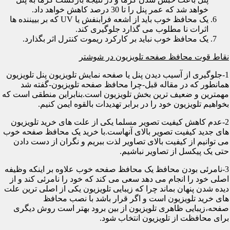
خواهد شد که عمر پنل را تا 30 درصد کاهش خواهد داد.
یک محافظ خوب باید از اشعه فرابنفش یا UV که بر بییننده ها
اثرات نا مطلوب می گذارد جلوگیری کند.
یک محافظ خوب نباید بر کارکرد ریموت کنترل اثر بگذارد.
نقاط قوت محافظ صفحه تلویزیون در شوشتر
1-جلوگیری از آسیب دیدن پنل یا صفحه نمایش تلویزیون پنل تلویزیون
همانطور که در مقاله قبل-چرا محافظ صفحه تلویزیون-گفته شد
مهمترین و ضعیف ترین بخش تلویزیون است.بنابراین منطقی است که
بخواهیم تلویزیون خود را در برابر تهدیدات بالقوه ایمن کنیم.
2-عدم کاهش کیفیت تصویر مسلما یکی از علت های خرید تلویزیون
های جدید کیفیت تصویر بالای آنهاست.با خرید یک محافظ صفحه خوب
می توانیم از کیفیت بالای تصاویر لذت ببریم و نگران از دست دادن
حتی یک پیکسل از تصاویر نباشیم.
3-نامرئی بودن محافظ یک محافظ صفحه خوب علاوه بر اینکه وظیفه
اصلی خود را انجام می دهد سعی می کند که خود را نامرئی کند و از
دیده شدن پنهان بماند چرا که زیبایی تلویزیون یکی از اصلی ترین علت
های خرید تلویزیون است و اگر قرار باشد با نصب محافظ
صفحه،زیبایی ظاهری تلویزیون از بین برود بهتر است روش دیگری
برای محافظت از تلویزیون انتخاب شود.