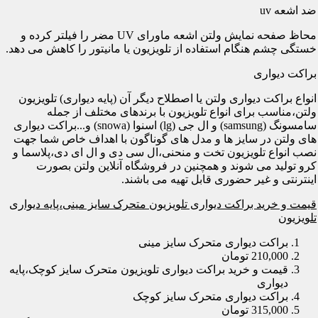
ضد اشعه uv
محاظ صفحه نمایش ولتن اشعه ماورای UV مضر را فیلتر کرده و
خستگی چشم هنگام استفاده از تلویزیون یا مانیتور را کاهش می دهد.
براکت دیواری
انواع براکت دیواری ولتن یا اصطلاح دیگر آن (پایه دیواری) تلویزیون
ولتن،مناسب برای انواع تلویزیون با برندهای مختلف از جمله
سامسونگ (samsung) و ال جی (lg) اسنوا (snowa) و...براکت دیواری
های ولتن در سایز ها و مدل های گوناگون با اهداف خاص شما جهت
نصب انواع تلویزیون تخت و منحنی،ال سی دی و ال ای دی،پلاسما و
کرو تولید می شوند و همچنین در فروشگاه آنلاین ولتن بصورت
اینترنتی و غیر حضوری قابل تهیه می باشند.
قیمت و خرید براکت دیواری تلویزیون متحرک سایز مینی،پایه دیواری
تلویزیون
براکت دیواری متحرک سایز مینی
210,000 تومان
قیمت و خرید براکت دیواری تلویزیون متحرک سایز کوچک،پایه
دیواری
براکت دیواری متحرک سایز کوچک
315,000 تومان