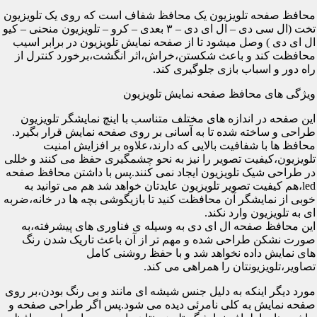
محافظ صفحه تلویزیون یک محافظ شفاف است که روی یک تلویزیون
تخت (ال سی دی – ال ای دی – ۳ بعدی – کرو – تلویزیون منحنی – کیو
ال ای دی ) وصل میشود تا از صفحه نمایش تلویزیون در برابر اسیب
محافظت کند و باعث شکستن،خراش،اثر انگشت،برخورد کنترل از
راه دور و اسباب بازی جلوگیری کند.
ویژگی های محافظ صفحه نمایش تلویزیون
این صفحه در اندازه های مختلف متناسب با اینچ نمایشگر تلویزیون
طراحی و ساخته شده تا به آسانی بر روی صفحه نمایش قرار بگیرد.
محافظ ها با شفافیت بالایی که دارند،علاوه بر افزایش امنیت
تلویزیون،کیفیت تصویر را نیز به نحو چشمگیری حفظ می کنند و خللی
در طراحی شیک تلویزیون ایجاد نمی کنند.پس با داشتن محافظ صفحه
led،هم کیفیت تصویر تلویزیون عایدتان خواهد شد هم می توانید به
خوبی از نمایشگر آن محافظت کنید تا بازیگوشی بچه ها در خانه،ضربه
ای به تلویزیون وارد نکند.
این محافظ صفحه ال ای دی به وسیله ی فناوری های پیشرفته،به
صورت نشکن طراحی شده و مهم تر از آن باعث تاریک شدن رنگ
های نمایش داده نخواهد شد و با حفظ روشنی کامل
تصاویر،تلویزیونتان را همراهی می کند.
مورد دیگر اینکه به دلیل جنس شیشه ای مانند و بی رنگ بودن،بر روی
صفحه نمایش به کلی نامرئی دیده می شود.پس اگر طراحی صفحه و