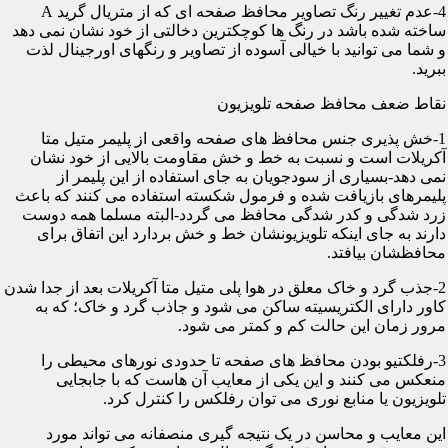
4-عدم تغییر رنگ تصاویر محافظ صفحه ای که از متریال گرید A
ساخته شده باشد در رنگ ها کوچکترین دخالتی از خود نشان نمی دهد
و شما می توانید با خیالی آسوده از تصاویر و رنگهای اورجینال لذت
ببرید.
نقاط ضعف محافظ صفحه تلویزیون
1-خش پذیری جنس محافظ های صفحه واقعی از پلیمر متیل متا
آکریلات است و نسبت به خط و خش مقاومت بالایی از خود نشان
نمی دهد-بسیاری از سودجویان به جای استفاده از این پلیمر از
پلیمرهای بازیافت شده و فرمول شکسته استفاده می کنند که باعث
زرد شدگی و کدر شدگی محافظ می گردد-البته مسلما همه دوست
دارند به جای اینکه تلویزیونشان خط و خش بردارد این اتفاق برای
محافظشان بیافتد.
2-جذب گرد و خاک معلق در هوا پلی متیل متا آکریلات بعد از جدا شدن
کاور دارای الکتریسیته ساکن می شود و جاذب گرد و خاک؛ که به
مرور زمان این حالت کم و کمتر می شود.
3-رفلکتیو بودن محافظ های صفحه تا حدودی نورهای محیطی را
منعکس می کنند و این یکی از معایب آن هاست که با جابجایی
تلویزیون یا منابع نوری می توان رفلکس را کنترل کرد.
این معایب و محاسن در یک نتیجه گیری منصفانه می تواند مورد