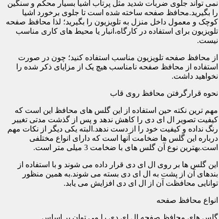
نمی تواند جلوی ضربات شدید مثل پرتاب اشیا بسیار محکم و سنگین
را بگیرید.محافظ صفحه ساخته شده است تا جلوی برخورد اشیا
کوچک و معمول داخل منزل به تلویزیون را بگیرید؛ لذا محافظ صفحه
تلویزیون برای استفاده در کارگاه،انبار یا محیط های کاری مناسب
نیست.
از محافظ صفحه تلویزیون مناسب استفاده کنید؛ چون در صورت
استفاده از محافظ صفحه نامناسب هیچ یک از مزایای ذکر شده را
نخواهید داشت.
نحوه قرارگرفتن محافظ روی قاب
مهم ترین نکته حین استفاده از این گلس های محافظ این است که
کیفیت تصویر ال ای دی را کاهش ندهد و پس از گذشت مدتی تغییر
رنگ نداده و کیفیت خود را از دست ندهد.البته یکی دیگر از نکات مهم
درباره این گلس ها ضخامت آنها است که دارای انواع مختلفی
است.بهترین نوع آن گلس های با ضخامت 3 میلی متر است.
این گلس ها بر روی ال ای دی قرار داده می شوند و با استفاده از
بندهای آن از پشت به ال ای دی بسته می شوند.به همین منظور
توانایی محافظت آن از ال ای دی افزایش می یابد.
انواع محافظ صفحه
گلس های محافظ صفحه ال ای دی را می توان بر اساس