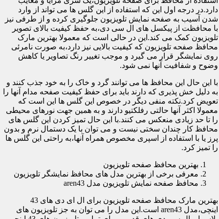
استفاده از محافظ برای صفحه تلویزیون،یک سری مزایا و معایب
دارد.در درجه اول این که استفاده از این گلس ها می تواند از وارد
شدن آسیب به صفحه نمایش تلویزیون جلوگیری کرده و از طرفی نیز
با محافظت از پیکسل های ال سی دی،به حفظ کیفیت بالای تصویر
تلویزیون کمک می کند.این در حالی است که معمولا بهترین مارک
محافظ صفحه تلویزیون که کیفیت بالایی نیز دارد،به صورت نامرئی
روی نمایشگر قرار می گیرد و موجب تغییر رنگ تصاویر یا کاهش
وضوح و شفافیت آنها نمی شود.
با این حال این محافظ ها می توانند گرد و خاک را به خود جذب کنند و
به دلیل خش پذیری که دارند باید برای حفظ کیفیت صفحه مدام آنها را
تعویض کرد.نکته منفی دیگر در خصوص این گلس ها این است که
معمولا اکثر آنها حالتی رفلکتیو دارند و به همین جهت نورهای محیطی
را تا حد زیادی منعکس می کنند.با این حال تمیز کردن این گلس های
محافظ کار چندان سختی نیست و می توان با یک دستمال نرم و بدون
پرز یا با استفاده از اسپری مخصوص همراه آنها،به راحتی این گلس ها
را تمیز کرد.
بهترین محافظ صفحه تلویزیون
معرفی برخی از بهترین مدل های محافظ نمایشگر تلویزیون
محافظ صفحه نمایش تلویزیون مدل aren43
بهترین مارک محافظ صفحه تلویزیون برای ال ای دی های 43
اینچی،مدل aren43 است.این مدل را می توان به جز تلویزیون های
پلاسما و ال سی دی های قدیمی برای تمامی تلویزیون های 43 اینچی