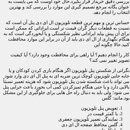
بررسی دقیق خریدار قرار بگیرد.حال خود اوست که می بایست به
عنوان یگانه مرجع تصمیم گیری این موارد را بررسی کند و بهترین
انتخاب را انجام دهد.
حساس ترین و مهم ترین قطعه تلویزیون ال ای دی پنل آن است که
نسبت به قطعات دیگر گران قیمت تر است.ایراداتی که ممکن است
برای آن پیش بیاید ایراداتی نظیر شکستگی و یا آبخوردگی است که به
هنگام نگهداری از ال ای دی باید از آن در برابر این موارد محافظت
کنید.حالا چگونه این
کار را انجام دهیم؟ آیا راهی برای محافظت وجود دارد؟ آیا کیفیت
تصویر تغییر نمی کند؟
نگرانی از شکستن پنل تلویزیون اگر هنگام بازی کردن کودکان و یا
جابه جایی تلویزیون کوچک ترین ضربه ای به پنل ال ای دی وارد شود
می تواند باعث شکسته شدن پنل تلویزیون شود که هزینه تعمیر نسبتاً
بالایی دارد و یا حتی هنگام تمیزکردن کمی آب بخورد باعث خرابی پنل
می شود؛ ولی باید به دنبال راه حل هایی برای جلوگیری از این مشکل
بود.مانند: گلس
تعویض پنل تلویزیون
با کمتر قیمت در
نمایندگی تعمیر تلویزیون جعفری
گلس محافظ صفحه ال ای دی