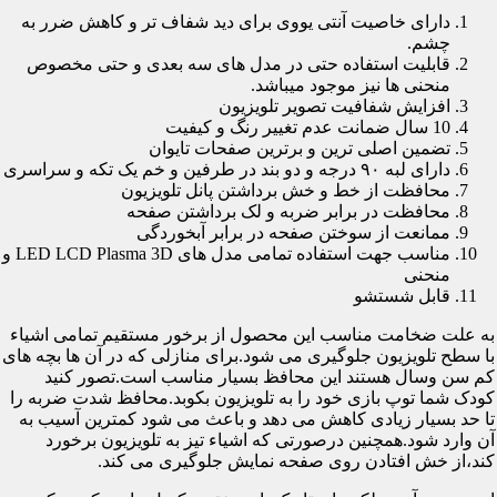
دارای خاصیت آنتی یووی برای دید شفاف تر و کاهش ضرر به
چشم.
قابلیت استفاده حتی در مدل های سه بعدی و حتی مخصوص
منحنی ها نیز موجود میباشد.
افزایش شفافیت تصویر تلویزیون
10 سال ضمانت عدم تغییر رنگ و کیفیت
تضمین اصلی ترین و برترین صفحات تایوان
دارای لبه ۹۰ درجه و دو بند در طرفین و خم یک تکه و سراسری
محافظت از خط و خش برداشتن پانل تلویزیون
محافظت در برابر ضربه و لک برداشتن صفحه
ممانعت از سوختن صفحه در برابر آبخوردگی
مناسب جهت استفاده تمامی مدل های LED LCD Plasma 3D و
منحنی
قابل شستشو
به علت ضخامت مناسب این محصول از برخور مستقیم تمامی اشیاء
با سطح تلویزیون جلوگیری می شود.برای منازلی که در آن ها بچه های
کم سن وسال هستند این محافظ بسیار مناسب است.تصور کنید
کودک شما توپ بازی خود را به تلویزیون بکوبد.محافظ شدت ضربه را
تا حد بسیار زیادی کاهش می دهد و باعث می شود کمترین آسیب به
آن وارد شود.همچنین درصورتی که اشیاء تیز به تلویزیون برخورد
کند،از خش افتادن روی صفحه نمایش جلوگیری می کند.