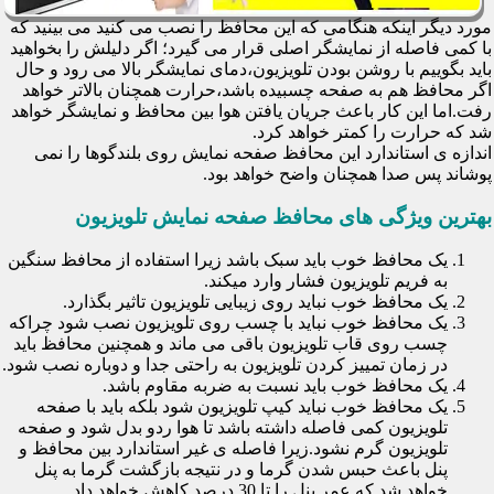
مورد دیگر اینکه هنگامی که این محافظ را نصب می کنید می بینید که
با کمی فاصله از نمایشگر اصلی قرار می گیرد؛ اگر دلیلش را بخواهید
باید بگوییم با روشن بودن تلویزیون،دمای نمایشگر بالا می رود و حال
اگر محافظ هم به صفحه چسبیده باشد،حرارت همچنان بالاتر خواهد
رفت.اما این کار باعث جریان یافتن هوا بین محافظ و نمایشگر خواهد
شد که حرارت را کمتر خواهد کرد.
اندازه ی استاندارد این محافظ صفحه نمایش روی بلندگوها را نمی
پوشاند پس صدا همچنان واضح خواهد بود.
بهترین ویژگی های محافظ صفحه نمایش تلویزیون
یک محافظ خوب باید سبک باشد زیرا استفاده از محافظ سنگین
به فریم تلویزیون فشار وارد میکند.
یک محافظ خوب نباید روی زیبایی تلویزیون تاثیر بگذارد.
یک محافظ خوب نباید با چسب روی تلویزیون نصب شود چراکه
چسب روی قاب تلویزیون باقی می ماند و همچنین محافظ باید
در زمان تمییز کردن تلویزیون به راحتی جدا و دوباره نصب شود.
یک محافظ خوب باید نسبت به ضربه مقاوم باشد.
یک محافظ خوب نباید کیپ تلویزیون شود بلکه باید با صفحه
تلویزیون کمی فاصله داشته باشد تا هوا ردو بدل شود و صفحه
تلویزیون گرم نشود.زیرا فاصله ی غیر استاندارد بین محافظ و
پنل باعث حبس شدن گرما و در نتیجه بازگشت گرما به پنل
خواهد شد که عمر پنل را تا 30 درصد کاهش خواهد داد.