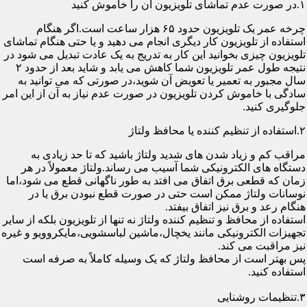
۱.در صورت عدم تماشای تلویزیون آن را خاموش کنید
چرخه عمر یک تلویزیون حدود ۶۵ هزار ساعت است.اگر هنگام
استفاده از تلویزیون کار دیگری انجام می دهید و یا حتی هنگام تماشای
تلویزیون چیزی بخوانید این کار به تدریج به یک عادت تبدیل می شود در
نتیجه طول عمر تلویزیون شما کاهش می یابد و شاید بعد از حدود ۲
سال مجبور به تعمیر یا تعویض آن شوید،در صورتی که می توانید به
سادگی با خاموش کردن تلویزیون در صورت عدم نیاز به آن از این امر
جلوگیری کنید.
۲.استفاده از تنظیم کننده یا محافظ ولتاژ
مراقب کم و زیاد شدن های شدید ولتاژ باشید که تا حد زیادی به
دستگاه های الکترونیکی شما آسیب می رساند.ولتاژ معمولاً در هر
زمان که قطعی برق اتفاق می افتد به طور ناگهانی قطع می شود،اما
نوسانات ولتاژ ممکن است حتی در صورت قطع نبودن برق یا در
هنگام رعد و برق نیز اتفاق بیفتد.
استفاده از محافظ و تنظیم کننده ولتاژ نه تنها از تلویزیون بلکه از سایر
تجهیزات الکترونیکی مانند یخچال،ماشین لباسشویی،مایکروویو و غیره
نیز مراقبت می کند.
پس بهتر است از محافظ ولتاژ که یک وسیله کاملاً به صرفه است
استفاده کنید.
۳.تنظیمات روشنایی