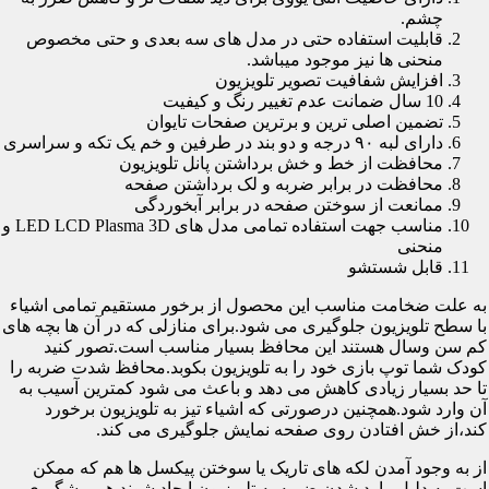
چشم.
قابلیت استفاده حتی در مدل های سه بعدی و حتی مخصوص
منحنی ها نیز موجود میباشد.
افزایش شفافیت تصویر تلویزیون
10 سال ضمانت عدم تغییر رنگ و کیفیت
تضمین اصلی ترین و برترین صفحات تایوان
دارای لبه ۹۰ درجه و دو بند در طرفین و خم یک تکه و سراسری
محافظت از خط و خش برداشتن پانل تلویزیون
محافظت در برابر ضربه و لک برداشتن صفحه
ممانعت از سوختن صفحه در برابر آبخوردگی
مناسب جهت استفاده تمامی مدل های LED LCD Plasma 3D و
منحنی
قابل شستشو
به علت ضخامت مناسب این محصول از برخور مستقیم تمامی اشیاء
با سطح تلویزیون جلوگیری می شود.برای منازلی که در آن ها بچه های
کم سن وسال هستند این محافظ بسیار مناسب است.تصور کنید
کودک شما توپ بازی خود را به تلویزیون بکوبد.محافظ شدت ضربه را
تا حد بسیار زیادی کاهش می دهد و باعث می شود کمترین آسیب به
آن وارد شود.همچنین درصورتی که اشیاء تیز به تلویزیون برخورد
کند،از خش افتادن روی صفحه نمایش جلوگیری می کند.
از به وجود آمدن لکه های تاریک یا سوختن پیکسل ها هم که ممکن
است به دلیل وارد شدن ضربه به تلویزیون ایجاد شوند هم پیشگیری