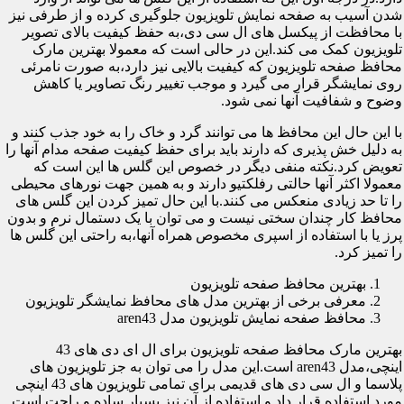
شدن آسیب به صفحه نمایش تلویزیون جلوگیری کرده و از طرفی نیز
با محافظت از پیکسل های ال سی دی،به حفظ کیفیت بالای تصویر
تلویزیون کمک می کند.این در حالی است که معمولا بهترین مارک
محافظ صفحه تلویزیون که کیفیت بالایی نیز دارد،به صورت نامرئی
روی نمایشگر قرار می گیرد و موجب تغییر رنگ تصاویر یا کاهش
وضوح و شفافیت آنها نمی شود.
با این حال این محافظ ها می توانند گرد و خاک را به خود جذب کنند و
به دلیل خش پذیری که دارند باید برای حفظ کیفیت صفحه مدام آنها را
تعویض کرد.نکته منفی دیگر در خصوص این گلس ها این است که
معمولا اکثر آنها حالتی رفلکتیو دارند و به همین جهت نورهای محیطی
را تا حد زیادی منعکس می کنند.با این حال تمیز کردن این گلس های
محافظ کار چندان سختی نیست و می توان با یک دستمال نرم و بدون
پرز یا با استفاده از اسپری مخصوص همراه آنها،به راحتی این گلس ها
را تمیز کرد.
بهترین محافظ صفحه تلویزیون
معرفی برخی از بهترین مدل های محافظ نمایشگر تلویزیون
محافظ صفحه نمایش تلویزیون مدل aren43
بهترین مارک محافظ صفحه تلویزیون برای ال ای دی های 43
اینچی،مدل aren43 است.این مدل را می توان به جز تلویزیون های
پلاسما و ال سی دی های قدیمی برای تمامی تلویزیون های 43 اینچی
مورد استفاده قرار داد و استفاده از آن نیز بسیار ساده و راحت است.