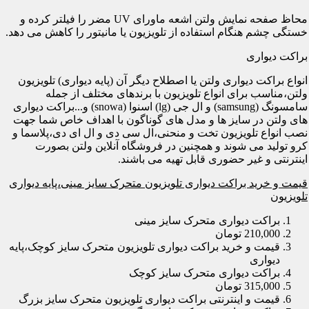
محاظ صفحه نمایش ولتن اشعه ماورای UV مضر را فیلتر کرده و
خستگی چشم هنگام استفاده از تلویزیون یا مانیتور را کاهش می دهد.
براکت دیواری
انواع براکت دیواری ولتن یا اصطلاح دیگر آن (پایه دیواری) تلویزیون
ولتن،مناسب برای انواع تلویزیون با برندهای مختلف از جمله
سامسونگ (samsung) و ال جی (lg) اسنوا (snowa) و...براکت دیواری
های ولتن در سایز ها و مدل های گوناگون با اهداف خاص شما جهت
نصب انواع تلویزیون تخت و منحنی،ال سی دی و ال ای دی،پلاسما و
کرو تولید می شوند و همچنین در فروشگاه آنلاین ولتن بصورت
اینترنتی و غیر حضوری قابل تهیه می باشند.
قیمت و خرید براکت دیواری تلویزیون متحرک سایز مینی،پایه دیواری
تلویزیون
براکت دیواری متحرک سایز مینی
210,000 تومان
قیمت و خرید براکت دیواری تلویزیون متحرک سایز کوچک،پایه
دیواری
براکت دیواری متحرک سایز کوچک
315,000 تومان
قیمت و اینترنتی براکت دیواری تلویزیون متحرک سایز بزرگ