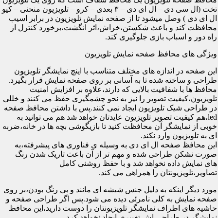
تخت (ال سی دی – ال ای دی – ۳ بعدی – کرو – تلویزیون منحنی – کیو
ال ای دی ) وصل میشود تا از صفحه نمایش تلویزیون در برابر اسیب
محافظت کند و باعث شکستن،خراش،اثر انگشت،برخورد کنترل از
راه دور و اسباب بازی جلوگیری کند.
ویژگی های محافظ صفحه نمایش تلویزیون
این صفحه در اندازه های مختلف متناسب با اینچ نمایشگر تلویزیون
طراحی و ساخته شده تا به آسانی بر روی صفحه نمایش قرار بگیرد.
محافظ ها با شفافیت بالایی که دارند،علاوه بر افزایش امنیت
تلویزیون،کیفیت تصویر را نیز به نحو چشمگیری حفظ می کنند و خللی
در طراحی شیک تلویزیون ایجاد نمی کنند.پس با داشتن محافظ صفحه
led،هم کیفیت تصویر تلویزیون عایدتان خواهد شد هم می توانید به
خوبی از نمایشگر آن محافظت کنید تا بازیگوشی بچه ها در خانه،ضربه
ای به تلویزیون وارد نکند.
این محافظ صفحه ال ای دی به وسیله ی فناوری های پیشرفته،به
صورت نشکن طراحی شده و مهم تر از آن باعث تاریک شدن رنگ
های نمایش داده نخواهد شد و با حفظ روشنی کامل
تصاویر،تلویزیونتان را همراهی می کند.
مورد دیگر اینکه به دلیل جنس شیشه ای مانند و بی رنگ بودن،بر روی
صفحه نمایش به کلی نامرئی دیده می شود.پس اگر طراحی صفحه و
حاشیه های اطراف نمایشگر تلویزیونتان را دوست دارید،این محافظ
نمایشگر در طراحی اش تغییری ایجاد نخواهد کرد.