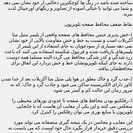
ساخته شده باشد در رنگ ها کوچکترین دخالتی از خود نشان نمی دهد
و شما می توانید با خیالی آسوده از تصاویر و رنگهای اورجینال لذت
ببرید.
نقاط ضعف محافظ صفحه تلویزیون
1-خش پذیری جنس محافظ های صفحه واقعی از پلیمر متیل متا
آکریلات است و نسبت به خط و خش مقاومت بالایی از خود نشان
نمی دهد-بسیاری از سودجویان به جای استفاده از این پلیمر از
پلیمرهای بازیافت شده و فرمول شکسته استفاده می کنند که باعث
زرد شدگی و کدر شدگی محافظ می گردد-البته مسلما همه دوست
دارند به جای اینکه تلویزیونشان خط و خش بردارد این اتفاق برای
محافظشان بیافتد.
2-جذب گرد و خاک معلق در هوا پلی متیل متا آکریلات بعد از جدا شدن
کاور دارای الکتریسیته ساکن می شود و جاذب گرد و خاک؛ که به
مرور زمان این حالت کم و کمتر می شود.
3-رفلکتیو بودن محافظ های صفحه تا حدودی نورهای محیطی را
منعکس می کنند و این یکی از معایب آن هاست که با جابجایی
تلویزیون یا منابع نوری می توان رفلکس را کنترل کرد.
این معایب و محاسن در یک نتیجه گیری منصفانه می تواند مورد
بررسی دقیق خریدار قرار بگیرد.حال خود اوست که می بایست به