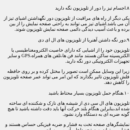
۸.اجسام تیز را دور از تلویزیون نگه دارید
یکی دیگر از راه های مراقبت از تلویزیون دور نگهداشتن اشیای تیز از
آن می باشد.اشیای تیز می توانند به راحتی صفحه نمایش را از بین
برده و باعث آسیب دیدگی دائمی صفحه نمایش تلویزیون شوند.
۹.دور نگه داشتن آهنربا از تلویزیون های ال ای دی
تلویزیون خود را از اشیایی که دارای خاصیت الکترومغناطیسی یا
الکتریسیته ساکن هستند مانند فن ها،تلفن های همراه،GPS و سایر
تجهیزات الکترونیکی دور نگه دارید.
زیرا این وسایل ممکن است تصویر را مختل کرده و بر روی حافظه
فلش تلویزیون تاثیر بگذارند که این امر می تواند عمر صفحه تلویزیون
را کاهش دهد.
۱۰.هنگام حمل تلویزیون بسیار محتاط باشید
تلویزیون های ال سی دی از شیشه های نازک و شکننده ای ساخته
شده اند،بنابراین هنگام بلند حرکت آنها باید دقت داشته باشید تا هیچ
گونه ضربه ای به دستگاه وارد نشود.
نمایشگرهای صفحه تخت به فشار و ضربه فیزیکی حساس هستند و
فشار می تواند به صفحه داخلی آسیب برساند.