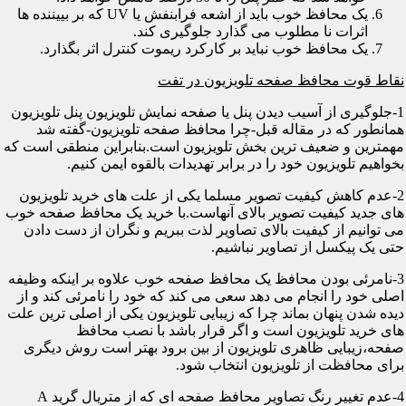
یک محافظ خوب باید از اشعه فرابنفش یا UV که بر بییننده ها
اثرات نا مطلوب می گذارد جلوگیری کند.
یک محافظ خوب نباید بر کارکرد ریموت کنترل اثر بگذارد.
نقاط قوت محافظ صفحه تلویزیون در تفت
1-جلوگیری از آسیب دیدن پنل یا صفحه نمایش تلویزیون پنل تلویزیون
همانطور که در مقاله قبل-چرا محافظ صفحه تلویزیون-گفته شد
مهمترین و ضعیف ترین بخش تلویزیون است.بنابراین منطقی است که
بخواهیم تلویزیون خود را در برابر تهدیدات بالقوه ایمن کنیم.
2-عدم کاهش کیفیت تصویر مسلما یکی از علت های خرید تلویزیون
های جدید کیفیت تصویر بالای آنهاست.با خرید یک محافظ صفحه خوب
می توانیم از کیفیت بالای تصاویر لذت ببریم و نگران از دست دادن
حتی یک پیکسل از تصاویر نباشیم.
3-نامرئی بودن محافظ یک محافظ صفحه خوب علاوه بر اینکه وظیفه
اصلی خود را انجام می دهد سعی می کند که خود را نامرئی کند و از
دیده شدن پنهان بماند چرا که زیبایی تلویزیون یکی از اصلی ترین علت
های خرید تلویزیون است و اگر قرار باشد با نصب محافظ
صفحه،زیبایی ظاهری تلویزیون از بین برود بهتر است روش دیگری
برای محافظت از تلویزیون انتخاب شود.
4-عدم تغییر رنگ تصاویر محافظ صفحه ای که از متریال گرید A