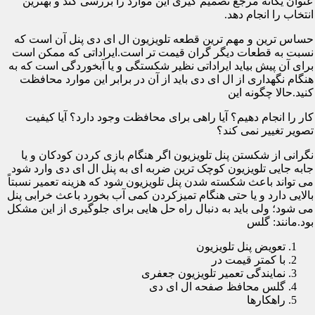
عنوان یگانه مرجع تصمیم گیری این موارد را بررسی کند و بهترین
انتخاب را انجام دهد.
حساس ترین و مهم ترین قطعه تلویزیون ال ای دی پنل آن است که
نسبت به قطعات دیگر گران قیمت تر است.ایراداتی که ممکن است
برای آن پیش بیاید ایراداتی نظیر شکستگی و یا آبخوردگی است که به
هنگام نگهداری از ال ای دی باید از آن در برابر این موارد محافظت
کنید.حالا چگونه این
کار را انجام دهیم؟ آیا راهی برای محافظت وجود دارد؟ آیا کیفیت
تصویر تغییر نمی کند؟
نگرانی از شکستن پنل تلویزیون اگر هنگام بازی کردن کودکان و یا
جابه جایی تلویزیون کوچک ترین ضربه ای به پنل ال ای دی وارد شود
می تواند باعث شکسته شدن پنل تلویزیون شود که هزینه تعمیر نسبتاً
بالایی دارد و یا حتی هنگام تمیزکردن کمی آب بخورد باعث خرابی پنل
می شود؛ ولی باید به دنبال راه حل هایی برای جلوگیری از این مشکل
بود.مانند: گلس
تعویض پنل تلویزیون
با کمتر قیمت در
نمایندگی تعمیر تلویزیون جعفری
گلس محافظ صفحه ال ای دی
راهکارها