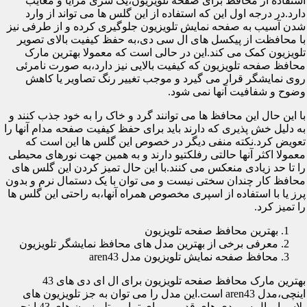
استفاده از محافظ برای صفحه تلویزیون،یک سری مزایا و معایب
دارد.در درجه اول این که استفاده از این گلس ها می تواند از وارد
شدن آسیب به صفحه نمایش تلویزیون جلوگیری کرده و از طرفی نیز
با محافظت از پیکسل های ال سی دی،به حفظ کیفیت بالای تصویر
تلویزیون کمک می کند.این در حالی است که معمولا بهترین مارک
محافظ صفحه تلویزیون که کیفیت بالایی نیز دارد،به صورت نامرئی
روی نمایشگر قرار می گیرد و موجب تغییر رنگ تصاویر یا کاهش
وضوح و شفافیت آنها نمی شود.
با این حال این محافظ ها می توانند گرد و خاک را به خود جذب کنند و
به دلیل خش پذیری که دارند باید برای حفظ کیفیت صفحه مدام آنها را
تعویض کرد.نکته منفی دیگر در خصوص این گلس ها این است که
معمولا اکثر آنها حالتی رفلکتیو دارند و به همین جهت نورهای محیطی
را تا حد زیادی منعکس می کنند.با این حال تمیز کردن این گلس های
محافظ کار چندان سختی نیست و می توان با یک دستمال نرم و بدون
پرز یا با استفاده از اسپری مخصوص همراه آنها،به راحتی این گلس ها
را تمیز کرد.
بهترین محافظ صفحه تلویزیون
معرفی برخی از بهترین مدل های محافظ نمایشگر تلویزیون
محافظ صفحه نمایش تلویزیون مدل aren43
بهترین مارک محافظ صفحه تلویزیون برای ال ای دی های 43
اینچی،مدل aren43 است.این مدل را می توان به جز تلویزیون های
پلاسما و ال سی دی های قدیمی برای تمامی تلویزیون های 43 اینچی