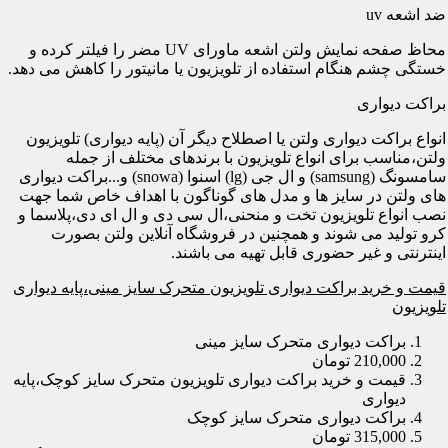
ضد اشعه uv
محاظ صفحه نمایش ولتن اشعه ماورای UV مضر را فیلتر کرده و
خستگی چشم هنگام استفاده از تلویزیون یا مانیتور را کاهش می دهد.
براکت دیواری
انواع براکت دیواری ولتن یا اصطلاح دیگر آن (پایه دیواری) تلویزیون
ولتن،مناسب برای انواع تلویزیون با برندهای مختلف از جمله
سامسونگ (samsung) و ال جی (lg) اسنوا (snowa) و...براکت دیواری
های ولتن در سایز ها و مدل های گوناگون با اهداف خاص شما جهت
نصب انواع تلویزیون تخت و منحنی،ال سی دی و ال ای دی،پلاسما و
کرو تولید می شوند و همچنین در فروشگاه آنلاین ولتن بصورت
اینترنتی و غیر حضوری قابل تهیه می باشند.
قیمت و خرید براکت دیواری تلویزیون متحرک سایز مینی،پایه دیواری
تلویزیون
براکت دیواری متحرک سایز مینی
210,000 تومان
قیمت و خرید براکت دیواری تلویزیون متحرک سایز کوچک،پایه
دیواری
براکت دیواری متحرک سایز کوچک
315,000 تومان