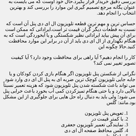
بررسی دقیق خریدار قرار بگیرد.حال خود اوست که می بایست به
عنوان یگانه مرجع تصمیم گیری این موارد را بررسی کند و بهترین
انتخاب را انجام دهد.
حساس ترین و مهم ترین قطعه تلویزیون ال ای دی پنل آن است که
نسبت به قطعات دیگر گران قیمت تر است.ایراداتی که ممکن است
برای آن پیش بیاید ایراداتی نظیر شکستگی و یا آبخوردگی است که به
هنگام نگهداری از ال ای دی باید از آن در برابر این موارد محافظت
کنید.حالا چگونه این
کار را انجام دهیم؟ آیا راهی برای محافظت وجود دارد؟ آیا کیفیت
تصویر تغییر نمی کند؟
نگرانی از شکستن پنل تلویزیون اگر هنگام بازی کردن کودکان و یا
جابه جایی تلویزیون کوچک ترین ضربه ای به پنل ال ای دی وارد شود
می تواند باعث شکسته شدن پنل تلویزیون شود که هزینه تعمیر نسبتاً
بالایی دارد و یا حتی هنگام تمیزکردن کمی آب بخورد باعث خرابی پنل
می شود؛ ولی باید به دنبال راه حل هایی برای جلوگیری از این مشکل
بود.مانند: گلس
تعویض پنل تلویزیون
با کمتر قیمت در
نمایندگی تعمیر تلویزیون جعفری
گلس محافظ صفحه ال ای دی