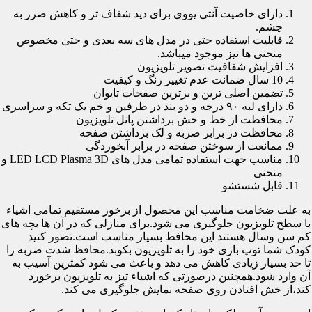
دارای خاصیت آنتی یووی برای دید شفاف تر و کاهش ضرر به
چشم.
قابلیت استفاده حتی در مدل های سه بعدی و حتی مخصوص
منحنی ها نیز موجود میباشد.
افزایش شفافیت تصویر تلویزیون
10 سال ضمانت عدم تغییر رنگ و کیفیت
تضمین اصلی ترین و برترین صفحات تایوان
دارای لبه ۹۰ درجه و دو بند در طرفین و خم یک تکه و سراسری
محافظت از خط و خش برداشتن پانل تلویزیون
محافظت در برابر ضربه و لک برداشتن صفحه
ممانعت از سوختن صفحه در برابر آبخوردگی
مناسب جهت استفاده تمامی مدل های LED LCD Plasma 3D و
منحنی
قابل شستشو
به علت ضخامت مناسب این محصول از برخور مستقیم تمامی اشیاء
با سطح تلویزیون جلوگیری می شود.برای منازلی که در آن ها بچه های
کم سن وسال هستند این محافظ بسیار مناسب است.تصور کنید
کودک شما توپ بازی خود را به تلویزیون بکوبد.محافظ شدت ضربه را
تا حد بسیار زیادی کاهش می دهد و باعث می شود کمترین آسیب به
آن وارد شود.همچنین درصورتی که اشیاء تیز به تلویزیون برخورد
کند،از خش افتادن روی صفحه نمایش جلوگیری می کند.