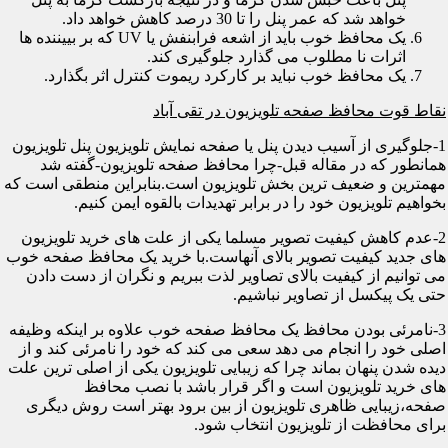
خواهد شد که عمر پنل را تا 30 درصد کاهش خواهد داد.
یک محافظ خوب باید از اشعه فرابنفش یا UV که بر بییننده ها
اثرات نا مطلوب می گذارد جلوگیری کند.
یک محافظ خوب نباید بر کارکرد ریموت کنترل اثر بگذارد.
نقاط قوت محافظ صفحه تلویزیون در تقی آباد
1-جلوگیری از آسیب دیدن پنل یا صفحه نمایش تلویزیون پنل تلویزیون
همانطور که در مقاله قبل-چرا محافظ صفحه تلویزیون-گفته شد
مهمترین و ضعیف ترین بخش تلویزیون است.بنابراین منطقی است که
بخواهیم تلویزیون خود را در برابر تهدیدات بالقوه ایمن کنیم.
2-عدم کاهش کیفیت تصویر مسلما یکی از علت های خرید تلویزیون
های جدید کیفیت تصویر بالای آنهاست.با خرید یک محافظ صفحه خوب
می توانیم از کیفیت بالای تصاویر لذت ببریم و نگران از دست دادن
حتی یک پیکسل از تصاویر نباشیم.
3-نامرئی بودن محافظ یک محافظ صفحه خوب علاوه بر اینکه وظیفه
اصلی خود را انجام می دهد سعی می کند که خود را نامرئی کند و از
دیده شدن پنهان بماند چرا که زیبایی تلویزیون یکی از اصلی ترین علت
های خرید تلویزیون است و اگر قرار باشد با نصب محافظ
صفحه،زیبایی ظاهری تلویزیون از بین برود بهتر است روش دیگری
برای محافظت از تلویزیون انتخاب شود.