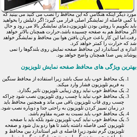
مورد دیگر اینکه هنگامی که این محافظ را نصب می کنید می بینید که
با کمی فاصله از نمایشگر اصلی قرار می گیرد؛ اگر دلیلش را بخواهید
باید بگوییم با روشن بودن تلویزیون،دمای نمایشگر بالا می رود و حال
اگر محافظ هم به صفحه چسبیده باشد،حرارت همچنان بالاتر خواهد
رفت.اما این کار باعث جریان یافتن هوا بین محافظ و نمایشگر خواهد
شد که حرارت را کمتر خواهد کرد.
اندازه ی استاندارد این محافظ صفحه نمایش روی بلندگوها را نمی
پوشاند پس صدا همچنان واضح خواهد بود.
بهترین ویژگی های محافظ صفحه نمایش تلویزیون
یک محافظ خوب باید سبک باشد زیرا استفاده از محافظ سنگین
به فریم تلویزیون فشار وارد میکند.
یک محافظ خوب نباید روی زیبایی تلویزیون تاثیر بگذارد.
یک محافظ خوب نباید با چسب روی تلویزیون نصب شود چراکه
چسب روی قاب تلویزیون باقی می ماند و همچنین محافظ باید
در زمان تمییز کردن تلویزیون به راحتی جدا و دوباره نصب شود.
یک محافظ خوب باید نسبت به ضربه مقاوم باشد.
یک محافظ خوب نباید کیپ تلویزیون شود بلکه باید با صفحه
تلویزیون کمی فاصله داشته باشد تا هوا ردو بدل شود و صفحه
تلویزیون گرم نشود.زیرا فاصله ی غیر استاندارد بین محافظ و
پنل باعث حبس شدن گرما و در نتیجه بازگشت گرما به پنل