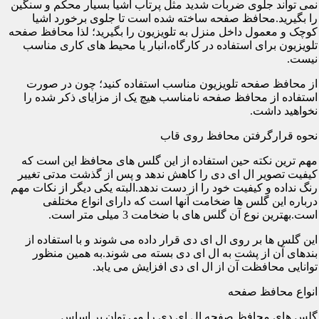
نمی تواند جلوی ضربات شدید مثل پرتاب اشیا بسیار محکم و سنگین
را بگیرید.محافظ صفحه ساخته شده است تا جلوی برخورد اشیا
کوچک و معمول داخل منزل به تلویزیون را بگیرید؛ لذا محافظ صفحه
تلویزیون برای استفاده در کارگاه،انبار یا محیط های کاری مناسب
نیست.
از محافظ صفحه تلویزیون مناسب استفاده کنید؛ چون در صورت
استفاده از محافظ صفحه نامناسب هیچ یک از مزایای ذکر شده را
نخواهید داشت.
نحوه قرارگرفتن محافظ روی قاب
مهم ترین نکته حین استفاده از این گلس های محافظ این است که
کیفیت تصویر ال ای دی را کاهش ندهد و پس از گذشت مدتی تغییر
رنگ نداده و کیفیت خود را از دست ندهد.البته یکی دیگر از نکات مهم
درباره این گلس ها ضخامت آنها است که دارای انواع مختلفی
است.بهترین نوع آن گلس های با ضخامت 3 میلی متر است.
این گلس ها بر روی ال ای دی قرار داده می شوند و با استفاده از
بندهای آن از پشت به ال ای دی بسته می شوند.به همین منظور
توانایی محافظت آن از ال ای دی افزایش می یابد.
انواع محافظ صفحه
گلس های محافظ صفحه ال ای دی را می توان بر اساس