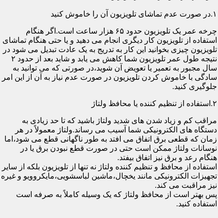
۱.در صورت عدم تماشای تلویزیون آن را خاموش کنید
چرخه عمر یک تلویزیون حدود ۶۵ هزار ساعت است.اگر هنگام
استفاده از تلویزیون کار دیگری انجام می دهید و یا حتی هنگام تماشای
تلویزیون چیزی بخوانید این کار به تدریج به یک عادت تبدیل می شود در
نتیجه طول عمر تلویزیون شما کاهش می یابد و شاید بعد از حدود ۲
سال مجبور به تعمیر یا تعویض آن شوید،در صورتی که می توانید به
سادگی با خاموش کردن تلویزیون در صورت عدم نیاز به آن از این امر
جلوگیری کنید.
۲.استفاده از تنظیم کننده یا محافظ ولتاژ
مراقب کم و زیاد شدن های شدید ولتاژ باشید که تا حد زیادی به
دستگاه های الکترونیکی شما آسیب می رساند.ولتاژ معمولاً در هر
زمان که قطعی برق اتفاق می افتد به طور ناگهانی قطع می شود،اما
نوسانات ولتاژ ممکن است حتی در صورت قطع نبودن برق یا در
هنگام رعد و برق نیز اتفاق بیفتد.
استفاده از محافظ و تنظیم کننده ولتاژ نه تنها از تلویزیون بلکه از سایر
تجهیزات الکترونیکی مانند یخچال،ماشین لباسشویی،مایکروویو و غیره
نیز مراقبت می کند.
پس بهتر است از محافظ ولتاژ که یک وسیله کاملاً به صرفه است
استفاده کنید.