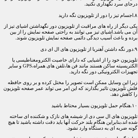
درجای سرد نگهداری نکنید.
۸.اجسام تیز را دور از تلویزیون نگه دارید
یکی دیگر از راه های مراقبت از تلویزیون دور نگهداشتن اشیای تیز از
آن می باشد.اشیای تیز می توانند به راحتی صفحه نمایش را از بین
برده و باعث آسیب دیدگی دائمی صفحه نمایش تلویزیون شوند.
۹.دور نگه داشتن آهنربا از تلویزیون های ال ای دی
تلویزیون خود را از اشیایی که دارای خاصیت الکترومغناطیسی یا
الکتریسیته ساکن هستند مانند فن ها،تلفن های همراه،GPS و سایر
تجهیزات الکترونیکی دور نگه دارید.
زیرا این وسایل ممکن است تصویر را مختل کرده و بر روی حافظه
فلش تلویزیون تاثیر بگذارند که این امر می تواند عمر صفحه تلویزیون
را کاهش دهد.
۱۰.هنگام حمل تلویزیون بسیار محتاط باشید
تلویزیون های ال سی دی از شیشه های نازک و شکننده ای ساخته
شده اند،بنابراین هنگام بلند حرکت آنها باید دقت داشته باشید تا هیچ
گونه ضربه ای به دستگاه وارد نشود.