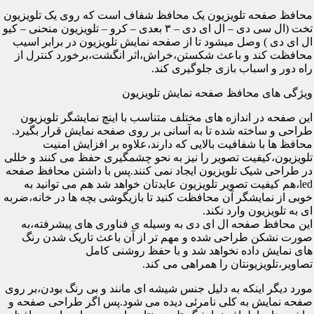
محافظ صفحه تلویزیون یک محافظ شفاف است که روی یک تلویزیون
تخت (ال سی دی – ال ای دی – ۳ بعدی – کرو – تلویزیون منحنی – کیو
ال ای دی ) وصل میشود تا از صفحه نمایش تلویزیون در برابر اسیب
محافظت کند و باعث شکستن،خراش،اثر انگشت،برخورد کنترل از
راه دور و اسباب بازی جلوگیری کند.
ویژگی های محافظ صفحه نمایش تلویزیون
این صفحه در اندازه های مختلف متناسب با اینچ نمایشگر تلویزیون
طراحی و ساخته شده تا به آسانی بر روی صفحه نمایش قرار بگیرد.
محافظ ها با شفافیت بالایی که دارند،علاوه بر افزایش امنیت
تلویزیون،کیفیت تصویر را نیز به نحو چشمگیری حفظ می کنند و خللی
در طراحی شیک تلویزیون ایجاد نمی کنند.پس با داشتن محافظ صفحه
led،هم کیفیت تصویر تلویزیون عایدتان خواهد شد هم می توانید به
خوبی از نمایشگر آن محافظت کنید تا بازیگوشی بچه ها در خانه،ضربه
ای به تلویزیون وارد نکند.
این محافظ صفحه ال ای دی به وسیله ی فناوری های پیشرفته،به
صورت نشکن طراحی شده و مهم تر از آن باعث تاریک شدن رنگ
های نمایش داده نخواهد شد و با حفظ روشنی کامل
تصاویر،تلویزیونتان را همراهی می کند.
مورد دیگر اینکه به دلیل جنس شیشه ای مانند و بی رنگ بودن،بر روی
صفحه نمایش به کلی نامرئی دیده می شود.پس اگر طراحی صفحه و