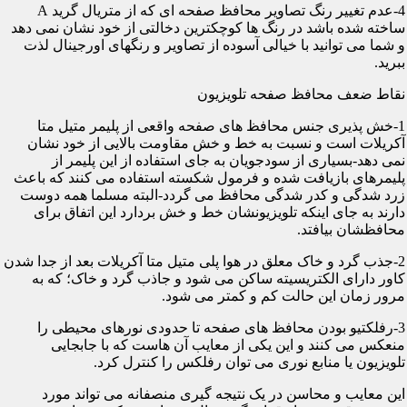
4-عدم تغییر رنگ تصاویر محافظ صفحه ای که از متریال گرید A
ساخته شده باشد در رنگ ها کوچکترین دخالتی از خود نشان نمی دهد
و شما می توانید با خیالی آسوده از تصاویر و رنگهای اورجینال لذت
ببرید.
نقاط ضعف محافظ صفحه تلویزیون
1-خش پذیری جنس محافظ های صفحه واقعی از پلیمر متیل متا
آکریلات است و نسبت به خط و خش مقاومت بالایی از خود نشان
نمی دهد-بسیاری از سودجویان به جای استفاده از این پلیمر از
پلیمرهای بازیافت شده و فرمول شکسته استفاده می کنند که باعث
زرد شدگی و کدر شدگی محافظ می گردد-البته مسلما همه دوست
دارند به جای اینکه تلویزیونشان خط و خش بردارد این اتفاق برای
محافظشان بیافتد.
2-جذب گرد و خاک معلق در هوا پلی متیل متا آکریلات بعد از جدا شدن
کاور دارای الکتریسیته ساکن می شود و جاذب گرد و خاک؛ که به
مرور زمان این حالت کم و کمتر می شود.
3-رفلکتیو بودن محافظ های صفحه تا حدودی نورهای محیطی را
منعکس می کنند و این یکی از معایب آن هاست که با جابجایی
تلویزیون یا منابع نوری می توان رفلکس را کنترل کرد.
این معایب و محاسن در یک نتیجه گیری منصفانه می تواند مورد