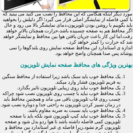
مورد دیگر اینکه هنگامی که این محافظ را نصب می کنید می بینید که
با کمی فاصله از نمایشگر اصلی قرار می گیرد؛ اگر دلیلش را بخواهید
باید بگوییم با روشن بودن تلویزیون،دمای نمایشگر بالا می رود و حال
اگر محافظ هم به صفحه چسبیده باشد،حرارت همچنان بالاتر خواهد
رفت.اما این کار باعث جریان یافتن هوا بین محافظ و نمایشگر خواهد
شد که حرارت را کمتر خواهد کرد.
اندازه ی استاندارد این محافظ صفحه نمایش روی بلندگوها را نمی
پوشاند پس صدا همچنان واضح خواهد بود.
بهترین ویژگی های محافظ صفحه نمایش تلویزیون
یک محافظ خوب باید سبک باشد زیرا استفاده از محافظ سنگین
به فریم تلویزیون فشار وارد میکند.
یک محافظ خوب نباید روی زیبایی تلویزیون تاثیر بگذارد.
یک محافظ خوب نباید با چسب روی تلویزیون نصب شود چراکه
چسب روی قاب تلویزیون باقی می ماند و همچنین محافظ باید
در زمان تمییز کردن تلویزیون به راحتی جدا و دوباره نصب شود.
یک محافظ خوب باید نسبت به ضربه مقاوم باشد.
یک محافظ خوب نباید کیپ تلویزیون شود بلکه باید با صفحه
تلویزیون کمی فاصله داشته باشد تا هوا ردو بدل شود و صفحه
تلویزیون گرم نشود.زیرا فاصله ی غیر استاندارد بین محافظ و
پنل باعث حبس شدن گرما و در نتیجه بازگشت گرما به پنل