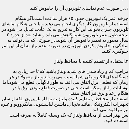
۱.در صورت عدم تماشای تلویزیون آن را خاموش کنید
چرخه عمر یک تلویزیون حدود ۶۵ هزار ساعت است.اگر هنگام
استفاده از تلویزیون کار دیگری انجام می دهید و یا حتی هنگام تماشای
تلویزیون چیزی بخوانید این کار به تدریج به یک عادت تبدیل می شود در
نتیجه طول عمر تلویزیون شما کاهش می یابد و شاید بعد از حدود ۲
سال مجبور به تعمیر یا تعویض آن شوید،در صورتی که می توانید به
سادگی با خاموش کردن تلویزیون در صورت عدم نیاز به آن از این امر
جلوگیری کنید.
۲.استفاده از تنظیم کننده یا محافظ ولتاژ
مراقب کم و زیاد شدن های شدید ولتاژ باشید که تا حد زیادی به
دستگاه های الکترونیکی شما آسیب می رساند.ولتاژ معمولاً در هر
زمان که قطعی برق اتفاق می افتد به طور ناگهانی قطع می شود،اما
نوسانات ولتاژ ممکن است حتی در صورت قطع نبودن برق یا در
هنگام رعد و برق نیز اتفاق بیفتد.
استفاده از محافظ و تنظیم کننده ولتاژ نه تنها از تلویزیون بلکه از سایر
تجهیزات الکترونیکی مانند یخچال،ماشین لباسشویی،مایکروویو و غیره
نیز مراقبت می کند.
پس بهتر است از محافظ ولتاژ که یک وسیله کاملاً به صرفه است
استفاده کنید.