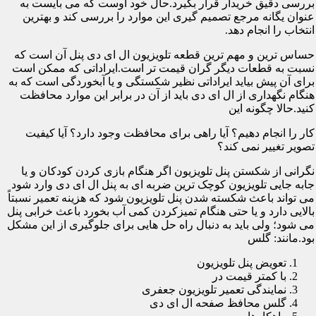
بررسی دقیق خریدار قرار بگیرد.حال خود اوست که می بایست به
عنوان یگانه مرجع تصمیم گیری این موارد را بررسی کند و بهترین
انتخاب را انجام دهد.
حساس ترین و مهم ترین قطعه تلویزیون ال ای دی پنل آن است که
نسبت به قطعات دیگر گران قیمت تر است.ایراداتی که ممکن است
برای آن پیش بیاید ایراداتی نظیر شکستگی و یا آبخوردگی است که به
هنگام نگهداری از ال ای دی باید از آن در برابر این موارد محافظت
کنید.حالا چگونه این
کار را انجام دهیم؟ آیا راهی برای محافظت وجود دارد؟ آیا کیفیت
تصویر تغییر نمی کند؟
نگرانی از شکستن پنل تلویزیون اگر هنگام بازی کردن کودکان و یا
جابه جایی تلویزیون کوچک ترین ضربه ای به پنل ال ای دی وارد شود
می تواند باعث شکسته شدن پنل تلویزیون شود که هزینه تعمیر نسبتاً
بالایی دارد و یا حتی هنگام تمیزکردن کمی آب بخورد باعث خرابی پنل
می شود؛ ولی باید به دنبال راه حل هایی برای جلوگیری از این مشکل
بود.مانند: گلس
تعویض پنل تلویزیون
با کمتر قیمت در
نمایندگی تعمیر تلویزیون جعفری
گلس محافظ صفحه ال ای دی