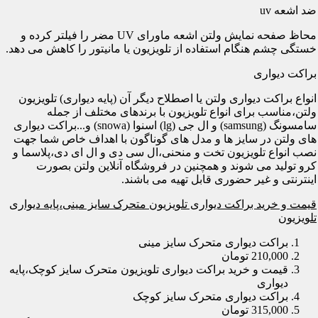
ضد اشعه uv
محاظ صفحه نمایش ولتن اشعه ماورای UV مضر را فیلتر کرده و
خستگی چشم هنگام استفاده از تلویزیون یا مانیتور را کاهش می دهد.
براکت دیواری
انواع براکت دیواری ولتن یا اصطلاح دیگر آن (پایه دیواری) تلویزیون
ولتن،مناسب برای انواع تلویزیون با برندهای مختلف از جمله
سامسونگ (samsung) و ال جی (lg) اسنوا (snowa) و...براکت دیواری
های ولتن در سایز ها و مدل های گوناگون با اهداف خاص شما جهت
نصب انواع تلویزیون تخت و منحنی،ال سی دی و ال ای دی،پلاسما و
کرو تولید می شوند و همچنین در فروشگاه آنلاین ولتن بصورت
اینترنتی و غیر حضوری قابل تهیه می باشند.
قیمت و خرید براکت دیواری تلویزیون متحرک سایز مینی،پایه دیواری
تلویزیون
براکت دیواری متحرک سایز مینی
210,000 تومان
قیمت و خرید براکت دیواری تلویزیون متحرک سایز کوچک،پایه
دیواری
براکت دیواری متحرک سایز کوچک
315,000 تومان