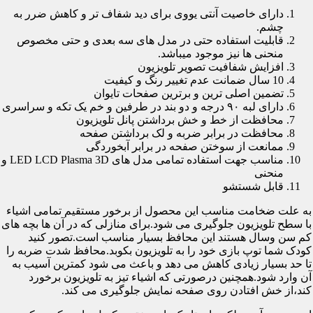
دارای خاصیت آنتی یووی برای دید شفاف تر و کاهش ضرر به
چشم.
قابلیت استفاده حتی در مدل های سه بعدی و حتی مخصوص
منحنی ها نیز موجود میباشد.
افزایش شفافیت تصویر تلویزیون
10 سال ضمانت عدم تغییر رنگ و کیفیت
تضمین اصلی ترین و برترین صفحات تایوان
دارای لبه ۹۰ درجه و دو بند در طرفین و خم یک تکه و سراسری
محافظت از خط و خش برداشتن پانل تلویزیون
محافظت در برابر ضربه و لک برداشتن صفحه
ممانعت از سوختن صفحه در برابر آبخوردگی
مناسب جهت استفاده تمامی مدل های LED LCD Plasma 3D و
منحنی
قابل شستشو
به علت ضخامت مناسب این محصول از برخور مستقیم تمامی اشیاء
با سطح تلویزیون جلوگیری می شود.برای منازلی که در آن ها بچه های
کم سن وسال هستند این محافظ بسیار مناسب است.تصور کنید
کودک شما توپ بازی خود را به تلویزیون بکوبد.محافظ شدت ضربه را
تا حد بسیار زیادی کاهش می دهد و باعث می شود کمترین آسیب به
آن وارد شود.همچنین درصورتی که اشیاء تیز به تلویزیون برخورد
کند،از خش افتادن روی صفحه نمایش جلوگیری می کند.