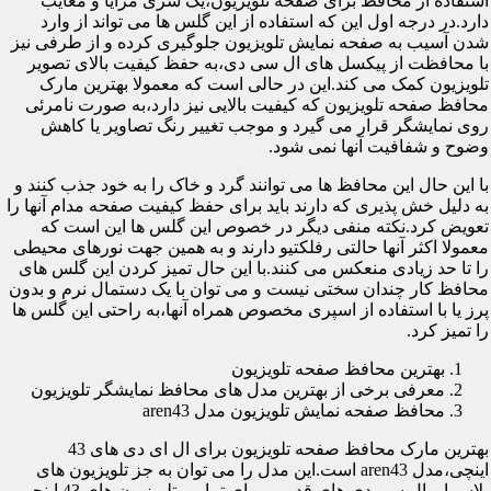
استفاده از محافظ برای صفحه تلویزیون،یک سری مزایا و معایب
دارد.در درجه اول این که استفاده از این گلس ها می تواند از وارد
شدن آسیب به صفحه نمایش تلویزیون جلوگیری کرده و از طرفی نیز
با محافظت از پیکسل های ال سی دی،به حفظ کیفیت بالای تصویر
تلویزیون کمک می کند.این در حالی است که معمولا بهترین مارک
محافظ صفحه تلویزیون که کیفیت بالایی نیز دارد،به صورت نامرئی
روی نمایشگر قرار می گیرد و موجب تغییر رنگ تصاویر یا کاهش
وضوح و شفافیت آنها نمی شود.
با این حال این محافظ ها می توانند گرد و خاک را به خود جذب کنند و
به دلیل خش پذیری که دارند باید برای حفظ کیفیت صفحه مدام آنها را
تعویض کرد.نکته منفی دیگر در خصوص این گلس ها این است که
معمولا اکثر آنها حالتی رفلکتیو دارند و به همین جهت نورهای محیطی
را تا حد زیادی منعکس می کنند.با این حال تمیز کردن این گلس های
محافظ کار چندان سختی نیست و می توان با یک دستمال نرم و بدون
پرز یا با استفاده از اسپری مخصوص همراه آنها،به راحتی این گلس ها
را تمیز کرد.
بهترین محافظ صفحه تلویزیون
معرفی برخی از بهترین مدل های محافظ نمایشگر تلویزیون
محافظ صفحه نمایش تلویزیون مدل aren43
بهترین مارک محافظ صفحه تلویزیون برای ال ای دی های 43
اینچی،مدل aren43 است.این مدل را می توان به جز تلویزیون های
پلاسما و ال سی دی های قدیمی برای تمامی تلویزیون های 43 اینچی