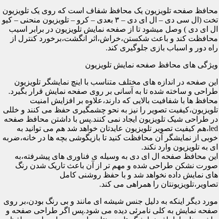
محافظ صفحه تلویزیون یک محافظ شفاف است که روی یک تلویزیون
تخت (ال سی دی – ال ای دی – ۳ بعدی – کرو – تلویزیون منحنی – کیو
ال ای دی ) وصل میشود تا از صفحه نمایش تلویزیون در برابر اسیب
محافظت کند و باعث شکستن،خراش،اثر انگشت،برخورد کنترل از
راه دور و اسباب بازی جلوگیری کند.
ویژگی های محافظ صفحه نمایش تلویزیون
این صفحه در اندازه های مختلف متناسب با اینچ نمایشگر تلویزیون
طراحی و ساخته شده تا به آسانی بر روی صفحه نمایش قرار بگیرد.
محافظ ها با شفافیت بالایی که دارند،علاوه بر افزایش امنیت
تلویزیون،کیفیت تصویر را نیز به نحو چشمگیری حفظ می کنند و خللی
در طراحی شیک تلویزیون ایجاد نمی کنند.پس با داشتن محافظ صفحه
led،هم کیفیت تصویر تلویزیون عایدتان خواهد شد هم می توانید به
خوبی از نمایشگر آن محافظت کنید تا بازیگوشی بچه ها در خانه،ضربه
ای به تلویزیون وارد نکند.
این محافظ صفحه ال ای دی به وسیله ی فناوری های پیشرفته،به
صورت نشکن طراحی شده و مهم تر از آن باعث تاریک شدن رنگ
های نمایش داده نخواهد شد و با حفظ روشنی کامل
تصاویر،تلویزیونتان را همراهی می کند.
مورد دیگر اینکه به دلیل جنس شیشه ای مانند و بی رنگ بودن،بر روی
صفحه نمایش به کلی نامرئی دیده می شود.پس اگر طراحی صفحه و