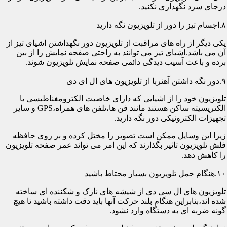
درجای سرد نگهداری نکنید.
۸.اجسام تیز را دور از تلویزیون نگه دارید
یکی دیگر از راه های مراقبت از تلویزیون دور نگهداشتن اشیای تیز از
آن می باشد.اشیای تیز می توانند به راحتی صفحه نمایش را از بین
برده و باعث آسیب دیدگی دائمی صفحه نمایش تلویزیون شوند.
۹.دور نگه داشتن آهنربا از تلویزیون های ال ای دی
تلویزیون خود را از اشیایی که دارای خاصیت الکترومغناطیسی یا
الکتریسیته ساکن هستند مانند فن ها،تلفن های همراه،GPS و سایر
تجهیزات الکترونیکی دور نگه دارید.
زیرا این وسایل ممکن است تصویر را مختل کرده و بر روی حافظه
فلش تلویزیون تاثیر بگذارند که این امر می تواند عمر صفحه تلویزیون
را کاهش دهد.
۱۰.هنگام حمل تلویزیون بسیار محتاط باشید
تلویزیون های ال سی دی از شیشه های نازک و شکننده ای ساخته
شده اند،بنابراین هنگام بلند حرکت آنها باید دقت داشته باشید تا هیچ
گونه ضربه ای به دستگاه وارد نشود.