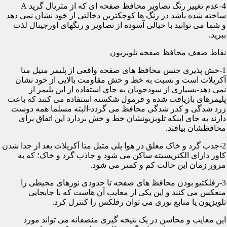
4-عدم تغییر رنگ تصاویر محافظ صفحه ای که از متریال گرید A
ساخته شده باشد در رنگ ها کوچکترین دخالتی از خود نشان نمی دهد
و شما می توانید با خیالی آسوده از تصاویر و رنگهای اورجینال لذت
ببرید.
نقاط ضعف محافظ صفحه تلویزیون
1-خش پذیری جنس محافظ های صفحه واقعی از پلیمر متیل متا
آکریلات است و نسبت به خط و خش مقاومت بالایی از خود نشان
نمی دهد-بسیاری از سودجویان به جای استفاده از این پلیمر از
پلیمرهای بازیافت شده و فرمول شکسته استفاده می کنند که باعث
زرد شدگی و کدر شدگی محافظ می گردد-البته مسلما همه دوست
دارند به جای اینکه تلویزیونشان خط و خش بردارد این اتفاق برای
محافظشان بیافتد.
2-جذب گرد و خاک معلق در هوا پلی متیل متا آکریلات بعد از جدا شدن
کاور دارای الکتریسیته ساکن می شود و جاذب گرد و خاک؛ که به
مرور زمان این حالت کم و کمتر می شود.
3-رفلکتیو بودن محافظ های صفحه تا حدودی نورهای محیطی را
منعکس می کنند و این یکی از معایب آن هاست که با جابجایی
تلویزیون یا منابع نوری می توان رفلکس را کنترل کرد.
این معایب و محاسن در یک نتیجه گیری منصفانه می تواند مورد