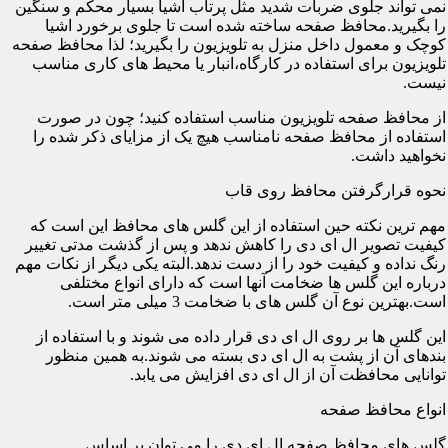
نمی تواند جلوی ضربات شدید مثل پرتاب اشیا بسیار محکم و سنگین
را بگیرید.محافظ صفحه ساخته شده است تا جلوی برخورد اشیا
کوچک و معمول داخل منزل به تلویزیون را بگیرید؛ لذا محافظ صفحه
تلویزیون برای استفاده در کارگاه،انبار یا محیط های کاری مناسب
نیست.
از محافظ صفحه تلویزیون مناسب استفاده کنید؛ چون در صورت
استفاده از محافظ صفحه نامناسب هیچ یک از مزایای ذکر شده را
نخواهید داشت.
نحوه قرارگرفتن محافظ روی قاب
مهم ترین نکته حین استفاده از این گلس های محافظ این است که
کیفیت تصویر ال ای دی را کاهش ندهد و پس از گذشت مدتی تغییر
رنگ نداده و کیفیت خود را از دست ندهد.البته یکی دیگر از نکات مهم
درباره این گلس ها ضخامت آنها است که دارای انواع مختلفی
است.بهترین نوع آن گلس های با ضخامت 3 میلی متر است.
این گلس ها بر روی ال ای دی قرار داده می شوند و با استفاده از
بندهای آن از پشت به ال ای دی بسته می شوند.به همین منظور
توانایی محافظت آن از ال ای دی افزایش می یابد.
انواع محافظ صفحه
گلس های محافظ صفحه ال ای دی را می توان بر اساس