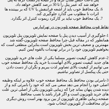
خواهد شد که عمر پنل را تا 30 درصد کاهش خواهد داد.
یک محافظ خوب باید از اشعه فرابنفش یا UV که بر بییننده ها
اثرات نا مطلوب می گذارد جلوگیری کند.
یک محافظ خوب نباید بر کارکرد ریموت کنترل اثر بگذارد.
نقاط قوت محافظ صفحه تلویزیون در تهرانپارس
1-جلوگیری از آسیب دیدن پنل یا صفحه نمایش تلویزیون پنل تلویزیون
همانطور که در مقاله قبل-چرا محافظ صفحه تلویزیون-گفته شد
مهمترین و ضعیف ترین بخش تلویزیون است.بنابراین منطقی است که
بخواهیم تلویزیون خود را در برابر تهدیدات بالقوه ایمن کنیم.
2-عدم کاهش کیفیت تصویر مسلما یکی از علت های خرید تلویزیون
های جدید کیفیت تصویر بالای آنهاست.با خرید یک محافظ صفحه خوب
می توانیم از کیفیت بالای تصاویر لذت ببریم و نگران از دست دادن
حتی یک پیکسل از تصاویر نباشیم.
3-نامرئی بودن محافظ یک محافظ صفحه خوب علاوه بر اینکه وظیفه
اصلی خود را انجام می دهد سعی می کند که خود را نامرئی کند و از
دیده شدن پنهان بماند چرا که زیبایی تلویزیون یکی از اصلی ترین علت
های خرید تلویزیون است و اگر قرار باشد با نصب محافظ
صفحه،زیبایی ظاهری تلویزیون از بین برود بهتر است روش دیگری
برای محافظت از تلویزیون انتخاب شود.