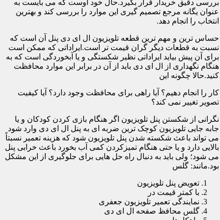
بررسی دقیق خریدار قرار بگیرد.حال خود اوست که می بایست به
عنوان یگانه مرجع تصمیم گیری این موارد را بررسی کند و بهترین
انتخاب را انجام دهد.
حساس ترین و مهم ترین قطعه تلویزیون ال ای دی پنل آن است که
نسبت به قطعات دیگر گران قیمت تر است.ایراداتی که ممکن است
برای آن پیش بیاید ایراداتی نظیر شکستگی و یا آبخوردگی است که به
هنگام نگهداری از ال ای دی باید از آن در برابر این موارد محافظت
کنید.حالا چگونه این
کار را انجام دهیم؟ آیا راهی برای محافظت وجود دارد؟ آیا کیفیت
تصویر تغییر نمی کند؟
نگرانی از شکستن پنل تلویزیون اگر هنگام بازی کردن کودکان و یا
جابه جایی تلویزیون کوچک ترین ضربه ای به پنل ال ای دی وارد شود
می تواند باعث شکسته شدن پنل تلویزیون شود که هزینه تعمیر نسبتاً
بالایی دارد و یا حتی هنگام تمیزکردن کمی آب بخورد باعث خرابی پنل
می شود؛ ولی باید به دنبال راه حل هایی برای جلوگیری از این مشکل
بود.مانند: گلس
تعویض پنل تلویزیون
با کمتر قیمت در
نمایندگی تعمیر تلویزیون جعفری
گلس محافظ صفحه ال ای دی