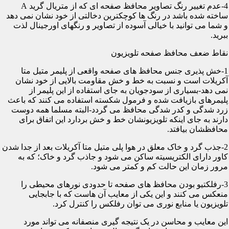
4-عدم تغییر رنگ تصاویر محافظ صفحه ای که از متریال گرید A
ساخته شده باشد در رنگ ها کوچکترین دخالتی از خود نشان نمی دهد
و شما می توانید با خیالی آسوده از تصاویر و رنگهای اورجینال لذت
ببرید.
نقاط ضعف محافظ صفحه تلویزیون
1-خش پذیری جنس محافظ های صفحه واقعی از پلیمر متیل متا
آکریلات است و نسبت به خط و خش مقاومت بالایی از خود نشان
نمی دهد-بسیاری از سودجویان به جای استفاده از این پلیمر از
پلیمرهای بازیافت شده و فرمول شکسته استفاده می کنند که باعث
زرد شدگی و کدر شدگی محافظ می گردد-البته مسلما همه دوست
دارند به جای اینکه تلویزیونشان خط و خش بردارد این اتفاق برای
محافظشان بیافتد.
2-جذب گرد و خاک معلق در هوا پلی متیل متا آکریلات بعد از جدا شدن
کاور دارای الکتریسیته ساکن می شود و جاذب گرد و خاک؛ که به
مرور زمان این حالت کم و کمتر می شود.
3-رفلکتیو بودن محافظ های صفحه تا حدودی نورهای محیطی را
منعکس می کنند و این یکی از معایب آن هاست که با جابجایی
تلویزیون یا منابع نوری می توان رفلکس را کنترل کرد.
این معایب و محاسن در یک نتیجه گیری منصفانه می تواند مورد