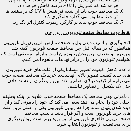
خواهد شد که عمر پنل را تا 30 درصد کاهش خواهد داد.
یک محافظ خوب باید از اشعه فرابنفش یا UV که بر بییننده ها
اثرات نا مطلوب می گذارد جلوگیری کند.
یک محافظ خوب نباید بر کارکرد ریموت کنترل اثر بگذارد.
نقاط قوت محافظ صفحه تلویزیون در ورزقان
1-جلوگیری از آسیب دیدن پنل یا صفحه نمایش تلویزیون پنل تلویزیون
همانطور که در مقاله قبل-چرا محافظ صفحه تلویزیون-گفته شد
مهمترین و ضعیف ترین بخش تلویزیون است.بنابراین منطقی است که
بخواهیم تلویزیون خود را در برابر تهدیدات بالقوه ایمن کنیم.
2-عدم کاهش کیفیت تصویر مسلما یکی از علت های خرید تلویزیون
های جدید کیفیت تصویر بالای آنهاست.با خرید یک محافظ صفحه خوب
می توانیم از کیفیت بالای تصاویر لذت ببریم و نگران از دست دادن
حتی یک پیکسل از تصاویر نباشیم.
3-نامرئی بودن محافظ یک محافظ صفحه خوب علاوه بر اینکه وظیفه
اصلی خود را انجام می دهد سعی می کند که خود را نامرئی کند و از
دیده شدن پنهان بماند چرا که زیبایی تلویزیون یکی از اصلی ترین علت
های خرید تلویزیون است و اگر قرار باشد با نصب محافظ
صفحه،زیبایی ظاهری تلویزیون از بین برود بهتر است روش دیگری
برای محافظت از تلویزیون انتخاب شود.