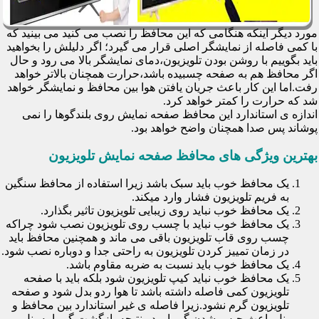
مورد دیگر اینکه هنگامی که این محافظ را نصب می کنید می بینید که
با کمی فاصله از نمایشگر اصلی قرار می گیرد؛ اگر دلیلش را بخواهید
باید بگوییم با روشن بودن تلویزیون،دمای نمایشگر بالا می رود و حال
اگر محافظ هم به صفحه چسبیده باشد،حرارت همچنان بالاتر خواهد
رفت.اما این کار باعث جریان یافتن هوا بین محافظ و نمایشگر خواهد
شد که حرارت را کمتر خواهد کرد.
اندازه ی استاندارد این محافظ صفحه نمایش روی بلندگوها را نمی
پوشاند پس صدا همچنان واضح خواهد بود.
بهترین ویژگی های محافظ صفحه نمایش تلویزیون
یک محافظ خوب باید سبک باشد زیرا استفاده از محافظ سنگین
به فریم تلویزیون فشار وارد میکند.
یک محافظ خوب نباید روی زیبایی تلویزیون تاثیر بگذارد.
یک محافظ خوب نباید با چسب روی تلویزیون نصب شود چراکه
چسب روی قاب تلویزیون باقی می ماند و همچنین محافظ باید
در زمان تمییز کردن تلویزیون به راحتی جدا و دوباره نصب شود.
یک محافظ خوب باید نسبت به ضربه مقاوم باشد.
یک محافظ خوب نباید کیپ تلویزیون شود بلکه باید با صفحه
تلویزیون کمی فاصله داشته باشد تا هوا ردو بدل شود و صفحه
تلویزیون گرم نشود.زیرا فاصله ی غیر استاندارد بین محافظ و
پنل باعث حبس شدن گرما و در نتیجه بازگشت گرما به پنل