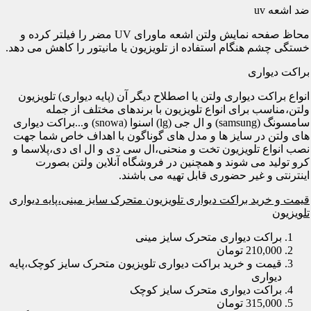
ضد اشعه uv
محاظ صفحه نمایش ولتن اشعه ماورای UV مضر را فیلتر کرده و
خستگی چشم هنگام استفاده از تلویزیون یا مانیتور را کاهش می دهد.
براکت دیواری
انواع براکت دیواری ولتن یا اصطلاح دیگر آن (پایه دیواری) تلویزیون
ولتن،مناسب برای انواع تلویزیون با برندهای مختلف از جمله
سامسونگ (samsung) و ال جی (lg) اسنوا (snowa) و...براکت دیواری
های ولتن در سایز ها و مدل های گوناگون با اهداف خاص شما جهت
نصب انواع تلویزیون تخت و منحنی،ال سی دی و ال ای دی،پلاسما و
کرو تولید می شوند و همچنین در فروشگاه آنلاین ولتن بصورت
اینترنتی و غیر حضوری قابل تهیه می باشند.
قیمت و خرید براکت دیواری تلویزیون متحرک سایز مینی،پایه دیواری
تلویزیون
براکت دیواری متحرک سایز مینی
210,000 تومان
قیمت و خرید براکت دیواری تلویزیون متحرک سایز کوچک،پایه
دیواری
براکت دیواری متحرک سایز کوچک
315,000 تومان