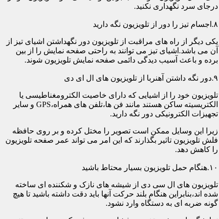
درجای سرد نگهداری نکنید.
۸.اجسام تیز را دور از تلویزیون نگه دارید
یکی دیگر از راه های مراقبت از تلویزیون دور نگهداشتن اشیای تیز از
آن می باشد.اشیای تیز می توانند به راحتی صفحه نمایش را از بین
برده و باعث آسیب دیدگی دائمی صفحه نمایش تلویزیون شوند.
۹.دور نگه داشتن آهنربا از تلویزیون های ال ای دی
تلویزیون خود را از اشیایی که دارای خاصیت الکترومغناطیسی یا
الکتریسیته ساکن هستند مانند فن ها،تلفن های همراه،GPS و سایر
تجهیزات الکترونیکی دور نگه دارید.
زیرا این وسایل ممکن است تصویر را مختل کرده و بر روی حافظه
فلش تلویزیون تاثیر بگذارند که این امر می تواند عمر صفحه تلویزیون
را کاهش دهد.
۱۰.هنگام حمل تلویزیون بسیار محتاط باشید
تلویزیون های ال سی دی از شیشه های نازک و شکننده ای ساخته
شده اند،بنابراین هنگام بلند حرکت آنها باید دقت داشته باشید تا هیچ
گونه ضربه ای به دستگاه وارد نشود.