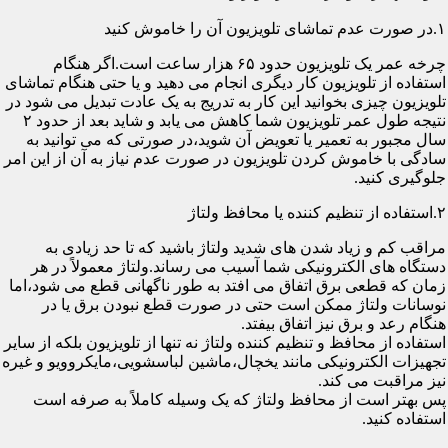
۱.در صورت عدم تماشای تلویزیون آن را خاموش کنید
چرخه عمر یک تلویزیون حدود ۶۵ هزار ساعت است.اگر هنگام
استفاده از تلویزیون کار دیگری انجام می دهید و یا حتی هنگام تماشای
تلویزیون چیزی بخوانید این کار به تدریج به یک عادت تبدیل می شود در
نتیجه طول عمر تلویزیون شما کاهش می یابد و شاید بعد از حدود ۲
سال مجبور به تعمیر یا تعویض آن شوید،در صورتی که می توانید به
سادگی با خاموش کردن تلویزیون در صورت عدم نیاز به آن از این امر
جلوگیری کنید.
۲.استفاده از تنظیم کننده یا محافظ ولتاژ
مراقب کم و زیاد شدن های شدید ولتاژ باشید که تا حد زیادی به
دستگاه های الکترونیکی شما آسیب می رساند.ولتاژ معمولاً در هر
زمان که قطعی برق اتفاق می افتد به طور ناگهانی قطع می شود،اما
نوسانات ولتاژ ممکن است حتی در صورت قطع نبودن برق یا در
هنگام رعد و برق نیز اتفاق بیفتد.
استفاده از محافظ و تنظیم کننده ولتاژ نه تنها از تلویزیون بلکه از سایر
تجهیزات الکترونیکی مانند یخچال،ماشین لباسشویی،مایکروویو و غیره
نیز مراقبت می کند.
پس بهتر است از محافظ ولتاژ که یک وسیله کاملاً به صرفه است
استفاده کنید.