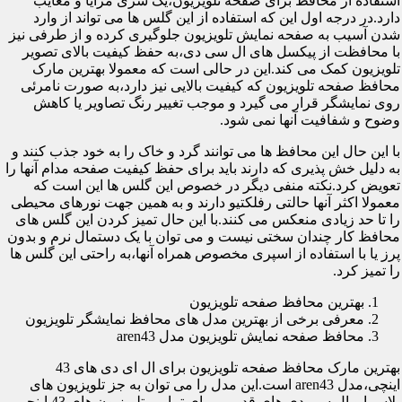
استفاده از محافظ برای صفحه تلویزیون،یک سری مزایا و معایب
دارد.در درجه اول این که استفاده از این گلس ها می تواند از وارد
شدن آسیب به صفحه نمایش تلویزیون جلوگیری کرده و از طرفی نیز
با محافظت از پیکسل های ال سی دی،به حفظ کیفیت بالای تصویر
تلویزیون کمک می کند.این در حالی است که معمولا بهترین مارک
محافظ صفحه تلویزیون که کیفیت بالایی نیز دارد،به صورت نامرئی
روی نمایشگر قرار می گیرد و موجب تغییر رنگ تصاویر یا کاهش
وضوح و شفافیت آنها نمی شود.
با این حال این محافظ ها می توانند گرد و خاک را به خود جذب کنند و
به دلیل خش پذیری که دارند باید برای حفظ کیفیت صفحه مدام آنها را
تعویض کرد.نکته منفی دیگر در خصوص این گلس ها این است که
معمولا اکثر آنها حالتی رفلکتیو دارند و به همین جهت نورهای محیطی
را تا حد زیادی منعکس می کنند.با این حال تمیز کردن این گلس های
محافظ کار چندان سختی نیست و می توان با یک دستمال نرم و بدون
پرز یا با استفاده از اسپری مخصوص همراه آنها،به راحتی این گلس ها
را تمیز کرد.
بهترین محافظ صفحه تلویزیون
معرفی برخی از بهترین مدل های محافظ نمایشگر تلویزیون
محافظ صفحه نمایش تلویزیون مدل aren43
بهترین مارک محافظ صفحه تلویزیون برای ال ای دی های 43
اینچی،مدل aren43 است.این مدل را می توان به جز تلویزیون های
پلاسما و ال سی دی های قدیمی برای تمامی تلویزیون های 43 اینچی