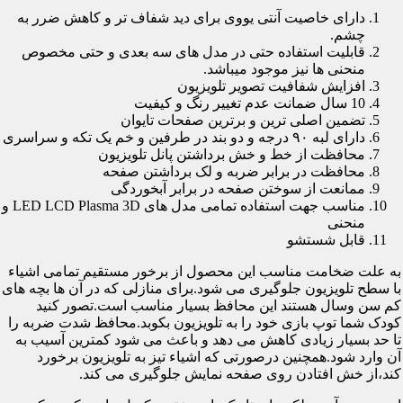
دارای خاصیت آنتی یووی برای دید شفاف تر و کاهش ضرر به
چشم.
قابلیت استفاده حتی در مدل های سه بعدی و حتی مخصوص
منحنی ها نیز موجود میباشد.
افزایش شفافیت تصویر تلویزیون
10 سال ضمانت عدم تغییر رنگ و کیفیت
تضمین اصلی ترین و برترین صفحات تایوان
دارای لبه ۹۰ درجه و دو بند در طرفین و خم یک تکه و سراسری
محافظت از خط و خش برداشتن پانل تلویزیون
محافظت در برابر ضربه و لک برداشتن صفحه
ممانعت از سوختن صفحه در برابر آبخوردگی
مناسب جهت استفاده تمامی مدل های LED LCD Plasma 3D و
منحنی
قابل شستشو
به علت ضخامت مناسب این محصول از برخور مستقیم تمامی اشیاء
با سطح تلویزیون جلوگیری می شود.برای منازلی که در آن ها بچه های
کم سن وسال هستند این محافظ بسیار مناسب است.تصور کنید
کودک شما توپ بازی خود را به تلویزیون بکوبد.محافظ شدت ضربه را
تا حد بسیار زیادی کاهش می دهد و باعث می شود کمترین آسیب به
آن وارد شود.همچنین درصورتی که اشیاء تیز به تلویزیون برخورد
کند،از خش افتادن روی صفحه نمایش جلوگیری می کند.