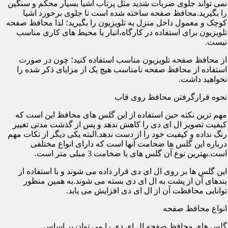
نمی تواند جلوی ضربات شدید مثل پرتاب اشیا بسیار محکم و سنگین
را بگیرید.محافظ صفحه ساخته شده است تا جلوی برخورد اشیا
کوچک و معمول داخل منزل به تلویزیون را بگیرید؛ لذا محافظ صفحه
تلویزیون برای استفاده در کارگاه،انبار یا محیط های کاری مناسب
نیست.
از محافظ صفحه تلویزیون مناسب استفاده کنید؛ چون در صورت
استفاده از محافظ صفحه نامناسب هیچ یک از مزایای ذکر شده را
نخواهید داشت.
نحوه قرارگرفتن محافظ روی قاب
مهم ترین نکته حین استفاده از این گلس های محافظ این است که
کیفیت تصویر ال ای دی را کاهش ندهد و پس از گذشت مدتی تغییر
رنگ نداده و کیفیت خود را از دست ندهد.البته یکی دیگر از نکات مهم
درباره این گلس ها ضخامت آنها است که دارای انواع مختلفی
است.بهترین نوع آن گلس های با ضخامت 3 میلی متر است.
این گلس ها بر روی ال ای دی قرار داده می شوند و با استفاده از
بندهای آن از پشت به ال ای دی بسته می شوند.به همین منظور
توانایی محافظت آن از ال ای دی افزایش می یابد.
انواع محافظ صفحه
گلس های محافظ صفحه ال ای دی را می توان بر اساس