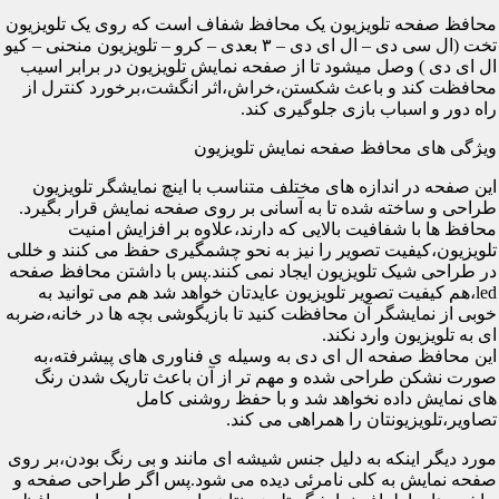
محافظ صفحه تلویزیون یک محافظ شفاف است که روی یک تلویزیون
تخت (ال سی دی – ال ای دی – ۳ بعدی – کرو – تلویزیون منحنی – کیو
ال ای دی ) وصل میشود تا از صفحه نمایش تلویزیون در برابر اسیب
محافظت کند و باعث شکستن،خراش،اثر انگشت،برخورد کنترل از
راه دور و اسباب بازی جلوگیری کند.
ویژگی های محافظ صفحه نمایش تلویزیون
این صفحه در اندازه های مختلف متناسب با اینچ نمایشگر تلویزیون
طراحی و ساخته شده تا به آسانی بر روی صفحه نمایش قرار بگیرد.
محافظ ها با شفافیت بالایی که دارند،علاوه بر افزایش امنیت
تلویزیون،کیفیت تصویر را نیز به نحو چشمگیری حفظ می کنند و خللی
در طراحی شیک تلویزیون ایجاد نمی کنند.پس با داشتن محافظ صفحه
led،هم کیفیت تصویر تلویزیون عایدتان خواهد شد هم می توانید به
خوبی از نمایشگر آن محافظت کنید تا بازیگوشی بچه ها در خانه،ضربه
ای به تلویزیون وارد نکند.
این محافظ صفحه ال ای دی به وسیله ی فناوری های پیشرفته،به
صورت نشکن طراحی شده و مهم تر از آن باعث تاریک شدن رنگ
های نمایش داده نخواهد شد و با حفظ روشنی کامل
تصاویر،تلویزیونتان را همراهی می کند.
مورد دیگر اینکه به دلیل جنس شیشه ای مانند و بی رنگ بودن،بر روی
صفحه نمایش به کلی نامرئی دیده می شود.پس اگر طراحی صفحه و