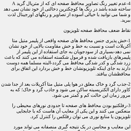
4-عدم تغییر رنگ تصاویر محافظ صفحه ای که از متریال گرید A
ساخته شده باشد در رنگ ها کوچکترین دخالتی از خود نشان نمی دهد
و شما می توانید با خیالی آسوده از تصاویر و رنگهای اورجینال لذت
ببرید.
نقاط ضعف محافظ صفحه تلویزیون
1-خش پذیری جنس محافظ های صفحه واقعی از پلیمر متیل متا
آکریلات است و نسبت به خط و خش مقاومت بالایی از خود نشان
نمی دهد-بسیاری از سودجویان به جای استفاده از این پلیمر از
پلیمرهای بازیافت شده و فرمول شکسته استفاده می کنند که باعث
زرد شدگی و کدر شدگی محافظ می گردد-البته مسلما همه دوست
دارند به جای اینکه تلویزیونشان خط و خش بردارد این اتفاق برای
محافظشان بیافتد.
2-جذب گرد و خاک معلق در هوا پلی متیل متا آکریلات بعد از جدا شدن
کاور دارای الکتریسیته ساکن می شود و جاذب گرد و خاک؛ که به
مرور زمان این حالت کم و کمتر می شود.
3-رفلکتیو بودن محافظ های صفحه تا حدودی نورهای محیطی را
منعکس می کنند و این یکی از معایب آن هاست که با جابجایی
تلویزیون یا منابع نوری می توان رفلکس را کنترل کرد.
این معایب و محاسن در یک نتیجه گیری منصفانه می تواند مورد