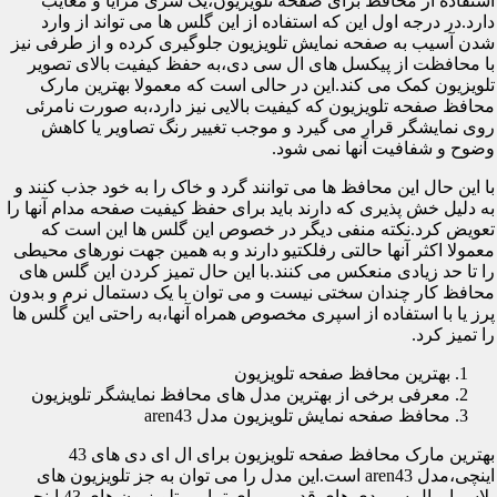
استفاده از محافظ برای صفحه تلویزیون،یک سری مزایا و معایب
دارد.در درجه اول این که استفاده از این گلس ها می تواند از وارد
شدن آسیب به صفحه نمایش تلویزیون جلوگیری کرده و از طرفی نیز
با محافظت از پیکسل های ال سی دی،به حفظ کیفیت بالای تصویر
تلویزیون کمک می کند.این در حالی است که معمولا بهترین مارک
محافظ صفحه تلویزیون که کیفیت بالایی نیز دارد،به صورت نامرئی
روی نمایشگر قرار می گیرد و موجب تغییر رنگ تصاویر یا کاهش
وضوح و شفافیت آنها نمی شود.
با این حال این محافظ ها می توانند گرد و خاک را به خود جذب کنند و
به دلیل خش پذیری که دارند باید برای حفظ کیفیت صفحه مدام آنها را
تعویض کرد.نکته منفی دیگر در خصوص این گلس ها این است که
معمولا اکثر آنها حالتی رفلکتیو دارند و به همین جهت نورهای محیطی
را تا حد زیادی منعکس می کنند.با این حال تمیز کردن این گلس های
محافظ کار چندان سختی نیست و می توان با یک دستمال نرم و بدون
پرز یا با استفاده از اسپری مخصوص همراه آنها،به راحتی این گلس ها
را تمیز کرد.
بهترین محافظ صفحه تلویزیون
معرفی برخی از بهترین مدل های محافظ نمایشگر تلویزیون
محافظ صفحه نمایش تلویزیون مدل aren43
بهترین مارک محافظ صفحه تلویزیون برای ال ای دی های 43
اینچی،مدل aren43 است.این مدل را می توان به جز تلویزیون های
پلاسما و ال سی دی های قدیمی برای تمامی تلویزیون های 43 اینچی