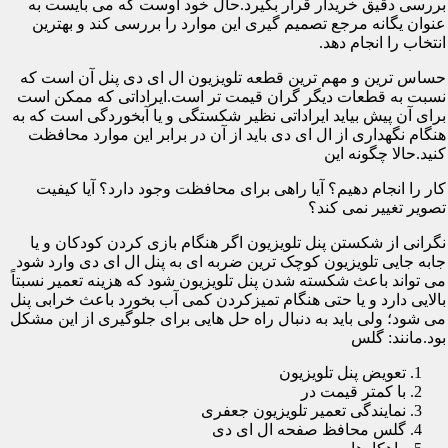
بررسی دقیق خریدار قرار بگیرد.حال خود اوست که می بایست به
عنوان یگانه مرجع تصمیم گیری این موارد را بررسی کند و بهترین
انتخاب را انجام دهد.
حساس ترین و مهم ترین قطعه تلویزیون ال ای دی پنل آن است که
نسبت به قطعات دیگر گران قیمت تر است.ایراداتی که ممکن است
برای آن پیش بیاید ایراداتی نظیر شکستگی و یا آبخوردگی است که به
هنگام نگهداری از ال ای دی باید از آن در برابر این موارد محافظت
کنید.حالا چگونه این
کار را انجام دهیم؟ آیا راهی برای محافظت وجود دارد؟ آیا کیفیت
تصویر تغییر نمی کند؟
نگرانی از شکستن پنل تلویزیون اگر هنگام بازی کردن کودکان و یا
جابه جایی تلویزیون کوچک ترین ضربه ای به پنل ال ای دی وارد شود
می تواند باعث شکسته شدن پنل تلویزیون شود که هزینه تعمیر نسبتاً
بالایی دارد و یا حتی هنگام تمیزکردن کمی آب بخورد باعث خرابی پنل
می شود؛ ولی باید به دنبال راه حل هایی برای جلوگیری از این مشکل
بود.مانند: گلس
تعویض پنل تلویزیون
با کمتر قیمت در
نمایندگی تعمیر تلویزیون جعفری
گلس محافظ صفحه ال ای دی