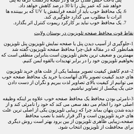
خواهد شد که عمر پنل را تا 30 درصد کاهش خواهد داد.
یک محافظ خوب باید از اشعه فرابنفش یا UV که بر بییننده ها
اثرات نا مطلوب می گذارد جلوگیری کند.
یک محافظ خوب نباید بر کارکرد ریموت کنترل اثر بگذارد.
نقاط قوت محافظ صفحه تلویزیون در بوستان ولایت
1-جلوگیری از آسیب دیدن پنل یا صفحه نمایش تلویزیون پنل تلویزیون
همانطور که در مقاله قبل-چرا محافظ صفحه تلویزیون-گفته شد
مهمترین و ضعیف ترین بخش تلویزیون است.بنابراین منطقی است که
بخواهیم تلویزیون خود را در برابر تهدیدات بالقوه ایمن کنیم.
2-عدم کاهش کیفیت تصویر مسلما یکی از علت های خرید تلویزیون
های جدید کیفیت تصویر بالای آنهاست.با خرید یک محافظ صفحه خوب
می توانیم از کیفیت بالای تصاویر لذت ببریم و نگران از دست دادن
حتی یک پیکسل از تصاویر نباشیم.
3-نامرئی بودن محافظ یک محافظ صفحه خوب علاوه بر اینکه وظیفه
اصلی خود را انجام می دهد سعی می کند که خود را نامرئی کند و از
دیده شدن پنهان بماند چرا که زیبایی تلویزیون یکی از اصلی ترین علت
های خرید تلویزیون است و اگر قرار باشد با نصب محافظ
صفحه،زیبایی ظاهری تلویزیون از بین برود بهتر است روش دیگری
برای محافظت از تلویزیون انتخاب شود.