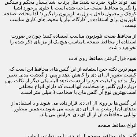
نمی تواند جلوی ضربات شدید مثل پرتاب اشیا بسیار محکم و سنگین
را بگیرید.محافظ صفحه ساخته شده است تا جلوی برخورد اشیا
کوچک و معمول داخل منزل به تلویزیون را بگیرید؛ لذا محافظ صفحه
تلویزیون برای استفاده در کارگاه،انبار یا محیط های کاری مناسب
نیست.
از محافظ صفحه تلویزیون مناسب استفاده کنید؛ چون در صورت
استفاده از محافظ صفحه نامناسب هیچ یک از مزایای ذکر شده را
نخواهید داشت.
نحوه قرارگرفتن محافظ روی قاب
مهم ترین نکته حین استفاده از این گلس های محافظ این است که
کیفیت تصویر ال ای دی را کاهش ندهد و پس از گذشت مدتی تغییر
رنگ نداده و کیفیت خود را از دست ندهد.البته یکی دیگر از نکات مهم
درباره این گلس ها ضخامت آنها است که دارای انواع مختلفی
است.بهترین نوع آن گلس های با ضخامت 3 میلی متر است.
این گلس ها بر روی ال ای دی قرار داده می شوند و با استفاده از
بندهای آن از پشت به ال ای دی بسته می شوند.به همین منظور
توانایی محافظت آن از ال ای دی افزایش می یابد.
انواع محافظ صفحه
گلس های محافظ صفحه ال ای دی را می توان بر اساس