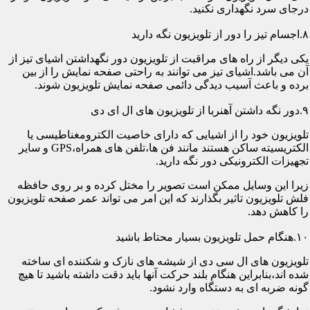
درجای سرد نگهداری نکنید.
۸.اجسام تیز را دور از تلویزیون نگه دارید
یکی دیگر از راه های مراقبت از تلویزیون دور نگهداشتن اشیای تیز از
آن می باشد.اشیای تیز می توانند به راحتی صفحه نمایش را از بین
برده و باعث آسیب دیدگی دائمی صفحه نمایش تلویزیون شوند.
۹.دور نگه داشتن آهنربا از تلویزیون های ال ای دی
تلویزیون خود را از اشیایی که دارای خاصیت الکترومغناطیسی یا
الکتریسیته ساکن هستند مانند فن ها،تلفن های همراه،GPS و سایر
تجهیزات الکترونیکی دور نگه دارید.
زیرا این وسایل ممکن است تصویر را مختل کرده و بر روی حافظه
فلش تلویزیون تاثیر بگذارند که این امر می تواند عمر صفحه تلویزیون
را کاهش دهد.
۱۰.هنگام حمل تلویزیون بسیار محتاط باشید
تلویزیون های ال سی دی از شیشه های نازک و شکننده ای ساخته
شده اند،بنابراین هنگام بلند حرکت آنها باید دقت داشته باشید تا هیچ
گونه ضربه ای به دستگاه وارد نشود.