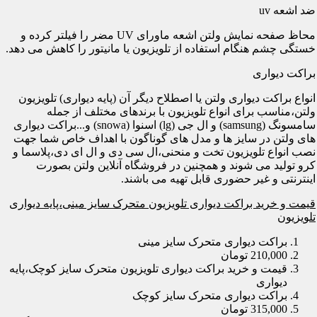
ضد اشعه uv
محاظ صفحه نمایش ولتن اشعه ماورای UV مضر را فیلتر کرده و
خستگی چشم هنگام استفاده از تلویزیون یا مانیتور را کاهش می دهد.
براکت دیواری
انواع براکت دیواری ولتن یا اصطلاح دیگر آن (پایه دیواری) تلویزیون
ولتن،مناسب برای انواع تلویزیون با برندهای مختلف از جمله
سامسونگ (samsung) و ال جی (lg) اسنوا (snowa) و...براکت دیواری
های ولتن در سایز ها و مدل های گوناگون با اهداف خاص شما جهت
نصب انواع تلویزیون تخت و منحنی،ال سی دی و ال ای دی،پلاسما و
کرو تولید می شوند و همچنین در فروشگاه آنلاین ولتن بصورت
اینترنتی و غیر حضوری قابل تهیه می باشند.
قیمت و خرید براکت دیواری تلویزیون متحرک سایز مینی،پایه دیواری
تلویزیون
براکت دیواری متحرک سایز مینی
210,000 تومان
قیمت و خرید براکت دیواری تلویزیون متحرک سایز کوچک،پایه
دیواری
براکت دیواری متحرک سایز کوچک
315,000 تومان