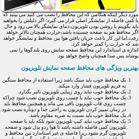
مورد دیگر اینکه هنگامی که این محافظ را نصب می کنید می بینید که
با کمی فاصله از نمایشگر اصلی قرار می گیرد؛ اگر دلیلش را بخواهید
باید بگوییم با روشن بودن تلویزیون،دمای نمایشگر بالا می رود و حال
اگر محافظ هم به صفحه چسبیده باشد،حرارت همچنان بالاتر خواهد
رفت.اما این کار باعث جریان یافتن هوا بین محافظ و نمایشگر خواهد
شد که حرارت را کمتر خواهد کرد.
اندازه ی استاندارد این محافظ صفحه نمایش روی بلندگوها را نمی
پوشاند پس صدا همچنان واضح خواهد بود.
بهترین ویژگی های محافظ صفحه نمایش تلویزیون
یک محافظ خوب باید سبک باشد زیرا استفاده از محافظ سنگین
به فریم تلویزیون فشار وارد میکند.
یک محافظ خوب نباید روی زیبایی تلویزیون تاثیر بگذارد.
یک محافظ خوب نباید با چسب روی تلویزیون نصب شود چراکه
چسب روی قاب تلویزیون باقی می ماند و همچنین محافظ باید
در زمان تمییز کردن تلویزیون به راحتی جدا و دوباره نصب شود.
یک محافظ خوب باید نسبت به ضربه مقاوم باشد.
یک محافظ خوب نباید کیپ تلویزیون شود بلکه باید با صفحه
تلویزیون کمی فاصله داشته باشد تا هوا ردو بدل شود و صفحه
تلویزیون گرم نشود.زیرا فاصله ی غیر استاندارد بین محافظ و
پنل باعث حبس شدن گرما و در نتیجه بازگشت گرما به پنل