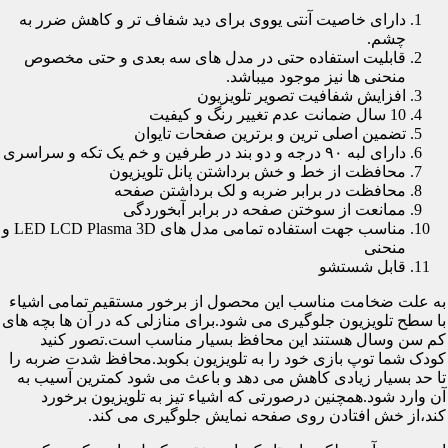
دارای خاصیت آنتی یووی برای دید شفاف تر و کاهش ضرر به
چشم.
قابلیت استفاده حتی در مدل های سه بعدی و حتی مخصوص
منحنی ها نیز موجود میباشد.
افزایش شفافیت تصویر تلویزیون
10 سال ضمانت عدم تغییر رنگ و کیفیت
تضمین اصلی ترین و برترین صفحات تایوان
دارای لبه ۹۰ درجه و دو بند در طرفین و خم یک تکه و سراسری
محافظت از خط و خش برداشتن پانل تلویزیون
محافظت در برابر ضربه و لک برداشتن صفحه
ممانعت از سوختن صفحه در برابر آبخوردگی
مناسب جهت استفاده تمامی مدل های LED LCD Plasma 3D و
منحنی
قابل شستشو
به علت ضخامت مناسب این محصول از برخور مستقیم تمامی اشیاء
با سطح تلویزیون جلوگیری می شود.برای منازلی که در آن ها بچه های
کم سن وسال هستند این محافظ بسیار مناسب است.تصور کنید
کودک شما توپ بازی خود را به تلویزیون بکوبد.محافظ شدت ضربه را
تا حد بسیار زیادی کاهش می دهد و باعث می شود کمترین آسیب به
آن وارد شود.همچنین درصورتی که اشیاء تیز به تلویزیون برخورد
کند،از خش افتادن روی صفحه نمایش جلوگیری می کند.