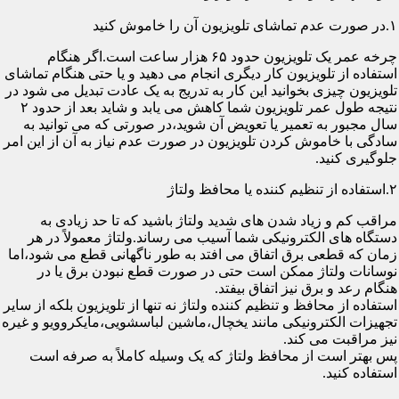
۱.در صورت عدم تماشای تلویزیون آن را خاموش کنید
چرخه عمر یک تلویزیون حدود ۶۵ هزار ساعت است.اگر هنگام
استفاده از تلویزیون کار دیگری انجام می دهید و یا حتی هنگام تماشای
تلویزیون چیزی بخوانید این کار به تدریج به یک عادت تبدیل می شود در
نتیجه طول عمر تلویزیون شما کاهش می یابد و شاید بعد از حدود ۲
سال مجبور به تعمیر یا تعویض آن شوید،در صورتی که می توانید به
سادگی با خاموش کردن تلویزیون در صورت عدم نیاز به آن از این امر
جلوگیری کنید.
۲.استفاده از تنظیم کننده یا محافظ ولتاژ
مراقب کم و زیاد شدن های شدید ولتاژ باشید که تا حد زیادی به
دستگاه های الکترونیکی شما آسیب می رساند.ولتاژ معمولاً در هر
زمان که قطعی برق اتفاق می افتد به طور ناگهانی قطع می شود،اما
نوسانات ولتاژ ممکن است حتی در صورت قطع نبودن برق یا در
هنگام رعد و برق نیز اتفاق بیفتد.
استفاده از محافظ و تنظیم کننده ولتاژ نه تنها از تلویزیون بلکه از سایر
تجهیزات الکترونیکی مانند یخچال،ماشین لباسشویی،مایکروویو و غیره
نیز مراقبت می کند.
پس بهتر است از محافظ ولتاژ که یک وسیله کاملاً به صرفه است
استفاده کنید.