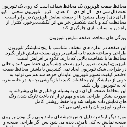
محافظ صفحه تلویزیون یک محافظ شفاف است که روی یک تلویزیون
تخت (ال سی دی – ال ای دی – ۳ بعدی – کرو – تلویزیون منحنی – کیو
ال ای دی ) وصل میشود تا از صفحه نمایش تلویزیون در برابر اسیب
محافظت کند و باعث شکستن،خراش،اثر انگشت،برخورد کنترل از
راه دور و اسباب بازی جلوگیری کند.
ویژگی های محافظ صفحه نمایش تلویزیون
این صفحه در اندازه های مختلف متناسب با اینچ نمایشگر تلویزیون
طراحی و ساخته شده تا به آسانی بر روی صفحه نمایش قرار بگیرد.
محافظ ها با شفافیت بالایی که دارند،علاوه بر افزایش امنیت
تلویزیون،کیفیت تصویر را نیز به نحو چشمگیری حفظ می کنند و خللی
در طراحی شیک تلویزیون ایجاد نمی کنند.پس با داشتن محافظ صفحه
led،هم کیفیت تصویر تلویزیون عایدتان خواهد شد هم می توانید به
خوبی از نمایشگر آن محافظت کنید تا بازیگوشی بچه ها در خانه،ضربه
ای به تلویزیون وارد نکند.
این محافظ صفحه ال ای دی به وسیله ی فناوری های پیشرفته،به
صورت نشکن طراحی شده و مهم تر از آن باعث تاریک شدن رنگ
های نمایش داده نخواهد شد و با حفظ روشنی کامل
تصاویر،تلویزیونتان را همراهی می کند.
مورد دیگر اینکه به دلیل جنس شیشه ای مانند و بی رنگ بودن،بر روی
صفحه نمایش به کلی نامرئی دیده می شود.پس اگر طراحی صفحه و