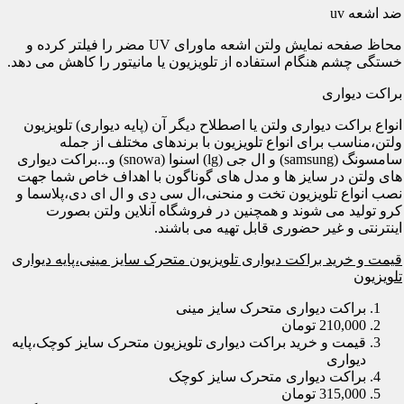
ضد اشعه uv
محاظ صفحه نمایش ولتن اشعه ماورای UV مضر را فیلتر کرده و
خستگی چشم هنگام استفاده از تلویزیون یا مانیتور را کاهش می دهد.
براکت دیواری
انواع براکت دیواری ولتن یا اصطلاح دیگر آن (پایه دیواری) تلویزیون
ولتن،مناسب برای انواع تلویزیون با برندهای مختلف از جمله
سامسونگ (samsung) و ال جی (lg) اسنوا (snowa) و...براکت دیواری
های ولتن در سایز ها و مدل های گوناگون با اهداف خاص شما جهت
نصب انواع تلویزیون تخت و منحنی،ال سی دی و ال ای دی،پلاسما و
کرو تولید می شوند و همچنین در فروشگاه آنلاین ولتن بصورت
اینترنتی و غیر حضوری قابل تهیه می باشند.
قیمت و خرید براکت دیواری تلویزیون متحرک سایز مینی،پایه دیواری
تلویزیون
براکت دیواری متحرک سایز مینی
210,000 تومان
قیمت و خرید براکت دیواری تلویزیون متحرک سایز کوچک،پایه
دیواری
براکت دیواری متحرک سایز کوچک
315,000 تومان