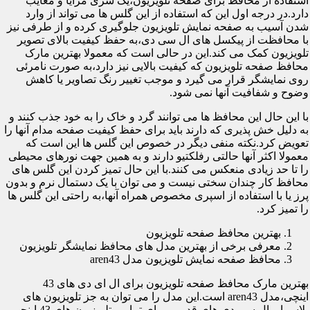
استفاده از محافظ برای صفحه تلویزیون،یک سری مزایا و معایب
دارد.در درجه اول این که استفاده از این گلس ها می تواند از وارد
شدن آسیب به صفحه نمایش تلویزیون جلوگیری کرده و از طرفی نیز
با محافظت از پیکسل های ال سی دی،به حفظ کیفیت بالای تصویر
تلویزیون کمک می کند.این در حالی است که معمولا بهترین مارک
محافظ صفحه تلویزیون که کیفیت بالایی نیز دارد،به صورت نامرئی
روی نمایشگر قرار می گیرد و موجب تغییر رنگ تصاویر یا کاهش
وضوح و شفافیت آنها نمی شود.
با این حال این محافظ ها می توانند گرد و خاک را به خود جذب کنند و
به دلیل خش پذیری که دارند باید برای حفظ کیفیت صفحه مدام آنها را
تعویض کرد.نکته منفی دیگر در خصوص این گلس ها این است که
معمولا اکثر آنها حالتی رفلکتیو دارند و به همین جهت نورهای محیطی
را تا حد زیادی منعکس می کنند.با این حال تمیز کردن این گلس های
محافظ کار چندان سختی نیست و می توان با یک دستمال نرم و بدون
پرز یا با استفاده از اسپری مخصوص همراه آنها،به راحتی این گلس ها
را تمیز کرد.
بهترین محافظ صفحه تلویزیون
معرفی برخی از بهترین مدل های محافظ نمایشگر تلویزیون
محافظ صفحه نمایش تلویزیون مدل aren43
بهترین مارک محافظ صفحه تلویزیون برای ال ای دی های 43
اینچی،مدل aren43 است.این مدل را می توان به جز تلویزیون های
پلاسما و ال سی دی های قدیمی برای تمامی تلویزیون های 43 اینچی