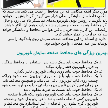
مورد دیگر اینکه هنگامی که این محافظ را نصب می کنید می بینید که
با کمی فاصله از نمایشگر اصلی قرار می گیرد؛ اگر دلیلش را بخواهید
باید بگوییم با روشن بودن تلویزیون،دمای نمایشگر بالا می رود و حال
اگر محافظ هم به صفحه چسبیده باشد،حرارت همچنان بالاتر خواهد
رفت.اما این کار باعث جریان یافتن هوا بین محافظ و نمایشگر خواهد
شد که حرارت را کمتر خواهد کرد.
اندازه ی استاندارد این محافظ صفحه نمایش روی بلندگوها را نمی
پوشاند پس صدا همچنان واضح خواهد بود.
بهترین ویژگی های محافظ صفحه نمایش تلویزیون
یک محافظ خوب باید سبک باشد زیرا استفاده از محافظ سنگین
به فریم تلویزیون فشار وارد میکند.
یک محافظ خوب نباید روی زیبایی تلویزیون تاثیر بگذارد.
یک محافظ خوب نباید با چسب روی تلویزیون نصب شود چراکه
چسب روی قاب تلویزیون باقی می ماند و همچنین محافظ باید
در زمان تمییز کردن تلویزیون به راحتی جدا و دوباره نصب شود.
یک محافظ خوب باید نسبت به ضربه مقاوم باشد.
یک محافظ خوب نباید کیپ تلویزیون شود بلکه باید با صفحه
تلویزیون کمی فاصله داشته باشد تا هوا ردو بدل شود و صفحه
تلویزیون گرم نشود.زیرا فاصله ی غیر استاندارد بین محافظ و
پنل باعث حبس شدن گرما و در نتیجه بازگشت گرما به پنل