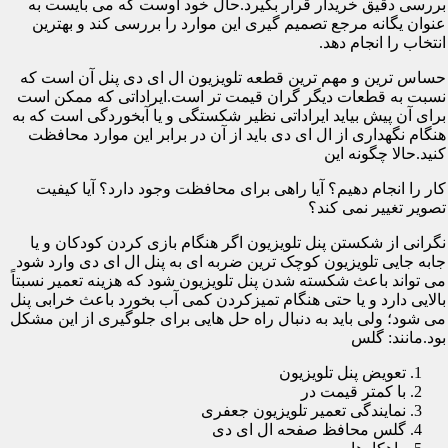
بررسی دقیق خریدار قرار بگیرد.حال خود اوست که می بایست به
عنوان یگانه مرجع تصمیم گیری این موارد را بررسی کند و بهترین
انتخاب را انجام دهد.
حساس ترین و مهم ترین قطعه تلویزیون ال ای دی پنل آن است که
نسبت به قطعات دیگر گران قیمت تر است.ایراداتی که ممکن است
برای آن پیش بیاید ایراداتی نظیر شکستگی و یا آبخوردگی است که به
هنگام نگهداری از ال ای دی باید از آن در برابر این موارد محافظت
کنید.حالا چگونه این
کار را انجام دهیم؟ آیا راهی برای محافظت وجود دارد؟ آیا کیفیت
تصویر تغییر نمی کند؟
نگرانی از شکستن پنل تلویزیون اگر هنگام بازی کردن کودکان و یا
جابه جایی تلویزیون کوچک ترین ضربه ای به پنل ال ای دی وارد شود
می تواند باعث شکسته شدن پنل تلویزیون شود که هزینه تعمیر نسبتاً
بالایی دارد و یا حتی هنگام تمیزکردن کمی آب بخورد باعث خرابی پنل
می شود؛ ولی باید به دنبال راه حل هایی برای جلوگیری از این مشکل
بود.مانند: گلس
تعویض پنل تلویزیون
با کمتر قیمت در
نمایندگی تعمیر تلویزیون جعفری
گلس محافظ صفحه ال ای دی