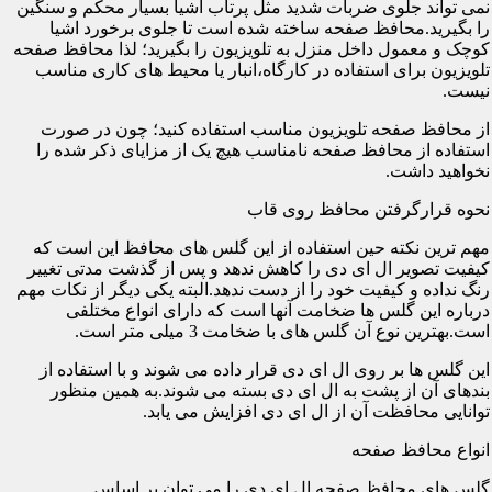
نمی تواند جلوی ضربات شدید مثل پرتاب اشیا بسیار محکم و سنگین
را بگیرید.محافظ صفحه ساخته شده است تا جلوی برخورد اشیا
کوچک و معمول داخل منزل به تلویزیون را بگیرید؛ لذا محافظ صفحه
تلویزیون برای استفاده در کارگاه،انبار یا محیط های کاری مناسب
نیست.
از محافظ صفحه تلویزیون مناسب استفاده کنید؛ چون در صورت
استفاده از محافظ صفحه نامناسب هیچ یک از مزایای ذکر شده را
نخواهید داشت.
نحوه قرارگرفتن محافظ روی قاب
مهم ترین نکته حین استفاده از این گلس های محافظ این است که
کیفیت تصویر ال ای دی را کاهش ندهد و پس از گذشت مدتی تغییر
رنگ نداده و کیفیت خود را از دست ندهد.البته یکی دیگر از نکات مهم
درباره این گلس ها ضخامت آنها است که دارای انواع مختلفی
است.بهترین نوع آن گلس های با ضخامت 3 میلی متر است.
این گلس ها بر روی ال ای دی قرار داده می شوند و با استفاده از
بندهای آن از پشت به ال ای دی بسته می شوند.به همین منظور
توانایی محافظت آن از ال ای دی افزایش می یابد.
انواع محافظ صفحه
گلس های محافظ صفحه ال ای دی را می توان بر اساس