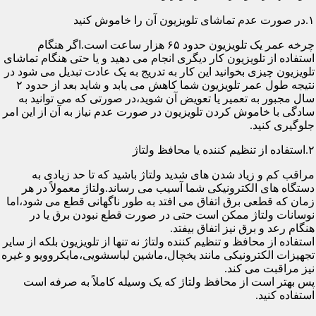
۱.در صورت عدم تماشای تلویزیون آن را خاموش کنید
چرخه عمر یک تلویزیون حدود ۶۵ هزار ساعت است.اگر هنگام
استفاده از تلویزیون کار دیگری انجام می دهید و یا حتی هنگام تماشای
تلویزیون چیزی بخوانید این کار به تدریج به یک عادت تبدیل می شود در
نتیجه طول عمر تلویزیون شما کاهش می یابد و شاید بعد از حدود ۲
سال مجبور به تعمیر یا تعویض آن شوید،در صورتی که می توانید به
سادگی با خاموش کردن تلویزیون در صورت عدم نیاز به آن از این امر
جلوگیری کنید.
۲.استفاده از تنظیم کننده یا محافظ ولتاژ
مراقب کم و زیاد شدن های شدید ولتاژ باشید که تا حد زیادی به
دستگاه های الکترونیکی شما آسیب می رساند.ولتاژ معمولاً در هر
زمان که قطعی برق اتفاق می افتد به طور ناگهانی قطع می شود،اما
نوسانات ولتاژ ممکن است حتی در صورت قطع نبودن برق یا در
هنگام رعد و برق نیز اتفاق بیفتد.
استفاده از محافظ و تنظیم کننده ولتاژ نه تنها از تلویزیون بلکه از سایر
تجهیزات الکترونیکی مانند یخچال،ماشین لباسشویی،مایکروویو و غیره
نیز مراقبت می کند.
پس بهتر است از محافظ ولتاژ که یک وسیله کاملاً به صرفه است
استفاده کنید.