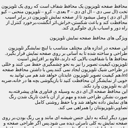
محافظ صفحه تلویزیون یک محافظ شفاف است که روی یک تلویزیون
تخت (ال سی دی – ال ای دی – ۳ بعدی – کرو – تلویزیون منحنی – کیو
ال ای دی ) وصل میشود تا از صفحه نمایش تلویزیون در برابر اسیب
محافظت کند و باعث شکستن،خراش،اثر انگشت،برخورد کنترل از
راه دور و اسباب بازی جلوگیری کند.
ویژگی های محافظ صفحه نمایش تلویزیون
این صفحه در اندازه های مختلف متناسب با اینچ نمایشگر تلویزیون
طراحی و ساخته شده تا به آسانی بر روی صفحه نمایش قرار بگیرد.
محافظ ها با شفافیت بالایی که دارند،علاوه بر افزایش امنیت
تلویزیون،کیفیت تصویر را نیز به نحو چشمگیری حفظ می کنند و خللی
در طراحی شیک تلویزیون ایجاد نمی کنند.پس با داشتن محافظ صفحه
led،هم کیفیت تصویر تلویزیون عایدتان خواهد شد هم می توانید به
خوبی از نمایشگر آن محافظت کنید تا بازیگوشی بچه ها در خانه،ضربه
ای به تلویزیون وارد نکند.
این محافظ صفحه ال ای دی به وسیله ی فناوری های پیشرفته،به
صورت نشکن طراحی شده و مهم تر از آن باعث تاریک شدن رنگ
های نمایش داده نخواهد شد و با حفظ روشنی کامل
تصاویر،تلویزیونتان را همراهی می کند.
مورد دیگر اینکه به دلیل جنس شیشه ای مانند و بی رنگ بودن،بر روی
صفحه نمایش به کلی نامرئی دیده می شود.پس اگر طراحی صفحه و