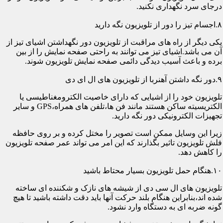
درجای سرد نگهداری نکنید.
۸.اجسام تیز را دور از تلویزیون نگه دارید
یکی دیگر از راه های مراقبت از تلویزیون دور نگهداشتن اشیای تیز از
آن می باشد.اشیای تیز می توانند به راحتی صفحه نمایش را از بین
برده و باعث آسیب دیدگی دائمی صفحه نمایش تلویزیون شوند.
۹.دور نگه داشتن آهنربا از تلویزیون های ال ای دی
تلویزیون خود را از اشیایی که دارای خاصیت الکترومغناطیسی یا
الکتریسیته ساکن هستند مانند فن ها،تلفن های همراه،GPS و سایر
تجهیزات الکترونیکی دور نگه دارید.
زیرا این وسایل ممکن است تصویر را مختل کرده و بر روی حافظه
فلش تلویزیون تاثیر بگذارند که این امر می تواند عمر صفحه تلویزیون
را کاهش دهد.
۱۰.هنگام حمل تلویزیون بسیار محتاط باشید
تلویزیون های ال سی دی از شیشه های نازک و شکننده ای ساخته
شده اند،بنابراین هنگام بلند حرکت آنها باید دقت داشته باشید تا هیچ
گونه ضربه ای به دستگاه وارد نشود.