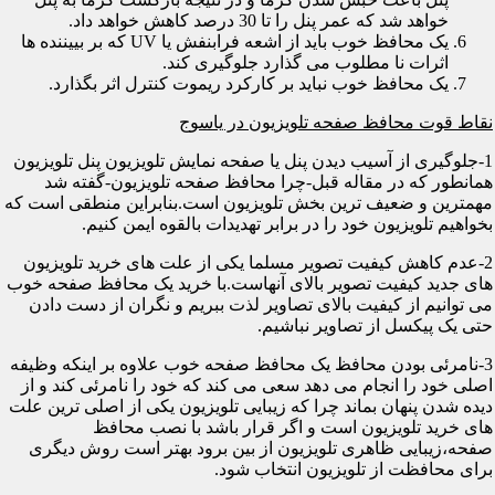
خواهد شد که عمر پنل را تا 30 درصد کاهش خواهد داد.
یک محافظ خوب باید از اشعه فرابنفش یا UV که بر بییننده ها
اثرات نا مطلوب می گذارد جلوگیری کند.
یک محافظ خوب نباید بر کارکرد ریموت کنترل اثر بگذارد.
نقاط قوت محافظ صفحه تلویزیون در یاسوج
1-جلوگیری از آسیب دیدن پنل یا صفحه نمایش تلویزیون پنل تلویزیون
همانطور که در مقاله قبل-چرا محافظ صفحه تلویزیون-گفته شد
مهمترین و ضعیف ترین بخش تلویزیون است.بنابراین منطقی است که
بخواهیم تلویزیون خود را در برابر تهدیدات بالقوه ایمن کنیم.
2-عدم کاهش کیفیت تصویر مسلما یکی از علت های خرید تلویزیون
های جدید کیفیت تصویر بالای آنهاست.با خرید یک محافظ صفحه خوب
می توانیم از کیفیت بالای تصاویر لذت ببریم و نگران از دست دادن
حتی یک پیکسل از تصاویر نباشیم.
3-نامرئی بودن محافظ یک محافظ صفحه خوب علاوه بر اینکه وظیفه
اصلی خود را انجام می دهد سعی می کند که خود را نامرئی کند و از
دیده شدن پنهان بماند چرا که زیبایی تلویزیون یکی از اصلی ترین علت
های خرید تلویزیون است و اگر قرار باشد با نصب محافظ
صفحه،زیبایی ظاهری تلویزیون از بین برود بهتر است روش دیگری
برای محافظت از تلویزیون انتخاب شود.