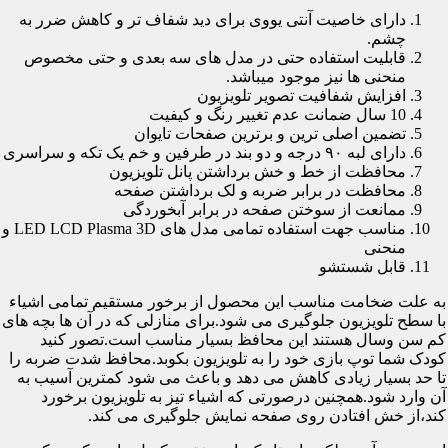
دارای خاصیت آنتی یووی برای دید شفاف تر و کاهش ضرر به
چشم.
قابلیت استفاده حتی در مدل های سه بعدی و حتی مخصوص
منحنی ها نیز موجود میباشد.
افزایش شفافیت تصویر تلویزیون
10 سال ضمانت عدم تغییر رنگ و کیفیت
تضمین اصلی ترین و برترین صفحات تایوان
دارای لبه ۹۰ درجه و دو بند در طرفین و خم یک تکه و سراسری
محافظت از خط و خش برداشتن پانل تلویزیون
محافظت در برابر ضربه و لک برداشتن صفحه
ممانعت از سوختن صفحه در برابر آبخوردگی
مناسب جهت استفاده تمامی مدل های LED LCD Plasma 3D و
منحنی
قابل شستشو
به علت ضخامت مناسب این محصول از برخور مستقیم تمامی اشیاء
با سطح تلویزیون جلوگیری می شود.برای منازلی که در آن ها بچه های
کم سن وسال هستند این محافظ بسیار مناسب است.تصور کنید
کودک شما توپ بازی خود را به تلویزیون بکوبد.محافظ شدت ضربه را
تا حد بسیار زیادی کاهش می دهد و باعث می شود کمترین آسیب به
آن وارد شود.همچنین درصورتی که اشیاء تیز به تلویزیون برخورد
کند،از خش افتادن روی صفحه نمایش جلوگیری می کند.