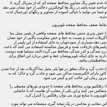
4-عدم تغییر رنگ تصاویر محافظ صفحه ای که از متریال گرید A
ساخته شده باشد در رنگ ها کوچکترین دخالتی از خود نشان نمی دهد
و شما می توانید با خیالی آسوده از تصاویر و رنگهای اورجینال لذت
ببرید.
نقاط ضعف محافظ صفحه تلویزیون
1-خش پذیری جنس محافظ های صفحه واقعی از پلیمر متیل متا
آکریلات است و نسبت به خط و خش مقاومت بالایی از خود نشان
نمی دهد-بسیاری از سودجویان به جای استفاده از این پلیمر از
پلیمرهای بازیافت شده و فرمول شکسته استفاده می کنند که باعث
زرد شدگی و کدر شدگی محافظ می گردد-البته مسلما همه دوست
دارند به جای اینکه تلویزیونشان خط و خش بردارد این اتفاق برای
محافظشان بیافتد.
2-جذب گرد و خاک معلق در هوا پلی متیل متا آکریلات بعد از جدا شدن
کاور دارای الکتریسیته ساکن می شود و جاذب گرد و خاک؛ که به
مرور زمان این حالت کم و کمتر می شود.
3-رفلکتیو بودن محافظ های صفحه تا حدودی نورهای محیطی را
منعکس می کنند و این یکی از معایب آن هاست که با جابجایی
تلویزیون یا منابع نوری می توان رفلکس را کنترل کرد.
این معایب و محاسن در یک نتیجه گیری منصفانه می تواند مورد