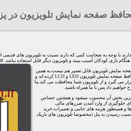
افظ صفحه نمایش تلویزیون در یز
 دارند با توجه به ضخامت کمی که دارند نسبت به تلویزیون های قدیم
کان آسیب ببیند و تلویزیون دیگر قابل استفاده نباشد. 09194294548 آقای جوادی
فحه نمایش تلویزیون قابل تعمیر هم نیست.به همین
دلیل برخی شرکت ها و کارگاه ها اقدام به طراحی و تولید صفحات محافظ صفحه نمایش تلویزیون LED و LCD کرده اند و
ر می گیرد و از تلویزیون شما محافظت می کند.ما
خواهیم داد پس با ما همراه باشید.
مت ترین بخش آن محسوب میشود و همچنین حساس
رای جلوگیری از وارد آمدن ضررهای مالی
 و همینطور هزینه های جانبی و تعمیرات،خرید
آسیب رسیدن به پنل (مخصوصا تلویزیون های باریک