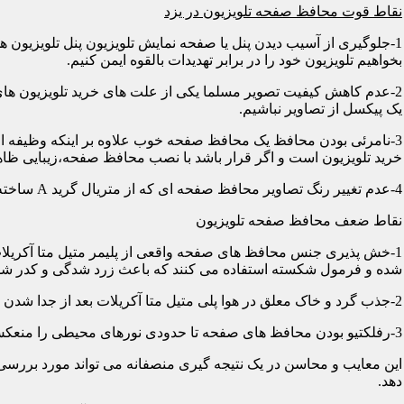
نقاط قوت محافظ صفحه تلویزیون در یزد
1-جلوگیری از آسیب دیدن پنل یا صفحه نمایش تلویزیون پنل تلویزیو
بخواهیم تلویزیون خود را در برابر تهدیدات بالقوه ایمن کنیم.
2-عدم کاهش کیفیت تصویر مسلما یکی از علت های خرید تلویزیون های
یک پیکسل از تصاویر نباشیم.
3-نامرئی بودن محافظ یک محافظ صفحه خوب علاوه بر اینکه وظیفه اصلی
خرید تلویزیون است و اگر قرار باشد با نصب محافظ صفحه،زیبایی ظاه
4-عدم تغییر رنگ تصاویر محافظ صفحه ای که از متریال گرید A ساخته شده باشد در رنگ ها کوچکترین دخالتی از خود نشان نمی دهد و شما می توانید با خیالی آسوده از تصاویر و رنگهای اورجینال لذت ببرید.
نقاط ضعف محافظ صفحه تلویزیون
1-خش پذیری جنس محافظ های صفحه واقعی از پلیمر متیل متا آکریلات
شده و فرمول شکسته استفاده می کنند که باعث زرد شدگی و کدر شدگی
2-جذب گرد و خاک معلق در هوا پلی متیل متا آکریلات بعد از جدا شدن کاور دارای الکتریسیته ساکن می شود و جاذب گرد و خاک؛ که به مرور زمان این حالت کم و کمتر می شود.
3-رفلکتیو بودن محافظ های صفحه تا حدودی نورهای محیطی را منعکس می کنند و این یکی از معایب آن هاست که با جابجایی تلویزیون یا منابع نوری می توان رفلکس را کنترل کرد.
این معایب و محاسن در یک نتیجه گیری منصفانه می تواند مورد بررسی 
دهد.