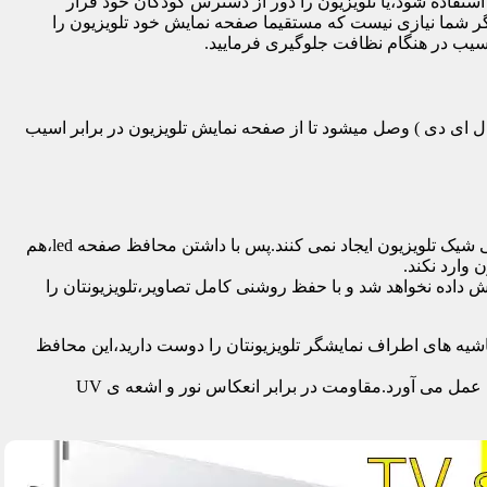
تفاده شود،یا تلویزیون را دور از دسترس کودکان خود قرار
گر شما نیازی نیست که مستقیما صفحه نمایش خود تلویزیون را
آسیب در هنگام نظافت جلوگیری فرمایید.
سی دی – ال ای دی – ۳ بعدی – کرو – تلویزیون منحنی – کیو ال ای دی ) وصل میشود تا از صفحه نمایش تلویزیون در برابر اسیب
محافظ ها با شفافیت بالایی که دارند،علاوه بر افزایش امنیت تلویزیون،کیفیت تصویر را نیز به نحو چشمگیری حفظ می کنند و خللی در طراحی شیک تلویزیون ایجاد نمی کنند.پس با داشتن محافظ صفحه led،هم
 وارد نکند.
اده نخواهد شد و با حفظ روشنی کامل تصاویر،تلویزیونتان را
یه های اطراف نمایشگر تلویزیونتان را دوست دارید،این محافظ
جدا از محافظت از نمایشگر توسط این محصول،همچنین به عنوان فیلتر در برابر 96٪ تا 99٪ اشعه ماوراء بنفش از چشم و پوست محافظت به عمل می آورد.مقاومت در برابر انعکاس نور و اشعه ی UV