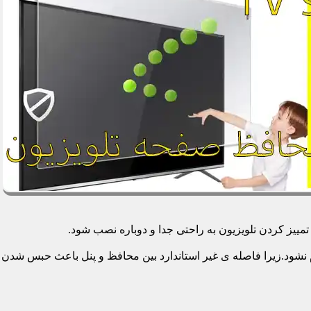
یز کردن تلویزیون به راحتی جدا و دوباره نصب شود.
م نشود.زیرا فاصله ی غیر استاندارد بین محافظ و پنل باعث حبس شدن