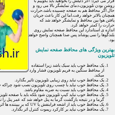
قرار می گیرد؛ اگر دلیلش را بخواهید باید بگوییم با
روشن بودن تلویزیون،دمای نمایشگر بالا می رود و
حال اگر محافظ هم به صفحه چسبیده باشد،حرارت
همچنان بالاتر خواهد رفت.اما این کار باعث جریان
یافتن هوا بین محافظ و نمایشگر خواهد شد که
حرارت را کمتر خواهد کرد.
اندازه ی استاندارد این محافظ صفحه نمایش روی
بلندگوها را نمی پوشاند پس صدا همچنان واضح خواهد
بود.
بهترین ویژگی های محافظ صفحه نمایش
تلویزیون
یک محافظ خوب باید سبک باشد زیرا استفاده
از محافظ سنگین به فریم تلویزیون فشار وارد
میکند.
یک محافظ خوب نباید روی زیبایی تلویزیون تاثیر بگذارد.
یک محافظ خوب نباید با چسب روی تلویزیون نصب شود چراکه چسب
یک محافظ خوب باید نسبت به ضربه مقاوم باشد.
یک محافظ خوب نباید کیپ تلویزیون شود بلکه باید با صفحه تلوی
گرما و در نتیجه بازگشت گرما به پنل خواهد شد که عمر پنل را تا 30 درصد کاهش خواهد داد
یک محافظ خوب باید از اشعه فرابنفش یا UV که بر بییننده ها اثرات نا مطلوب می گذارد جلوگیری کند.
یک محافظ خوب نباید بر کارکرد ریموت کنترل اثر بگذارد.