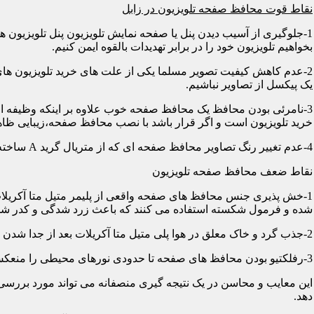
نقاط قوت محافظ صفحه تلویزیون در زابل
1-جلوگیری از آسیب دیدن پنل یا صفحه نمایش تلویزیون پنل تلویزیو
بخواهیم تلویزیون خود را در برابر تهدیدات بالقوه ایمن کنیم.
2-عدم کاهش کیفیت تصویر مسلما یکی از علت های خرید تلویزیون های
یک پیکسل از تصاویر نباشیم.
3-نامرئی بودن محافظ یک محافظ صفحه خوب علاوه بر اینکه وظیفه اصلی
خرید تلویزیون است و اگر قرار باشد با نصب محافظ صفحه،زیبایی ظاه
4-عدم تغییر رنگ تصاویر محافظ صفحه ای که از متریال گرید A ساخته شده باشد در رنگ ها کوچکترین دخالتی از خود نشان نمی دهد و شما می توانید با خیالی آسوده از تصاویر و رنگهای اورجینال لذت ببرید.
نقاط ضعف محافظ صفحه تلویزیون
1-خش پذیری جنس محافظ های صفحه واقعی از پلیمر متیل متا آکریلات
شده و فرمول شکسته استفاده می کنند که باعث زرد شدگی و کدر شدگی
2-جذب گرد و خاک معلق در هوا پلی متیل متا آکریلات بعد از جدا شدن کاور دارای الکتریسیته ساکن می شود و جاذب گرد و خاک؛ که به مرور زمان این حالت کم و کمتر می شود.
3-رفلکتیو بودن محافظ های صفحه تا حدودی نورهای محیطی را منعکس می کنند و این یکی از معایب آن هاست که با جابجایی تلویزیون یا منابع نوری می توان رفلکس را کنترل کرد.
این معایب و محاسن در یک نتیجه گیری منصفانه می تواند مورد بررسی 
دهد.