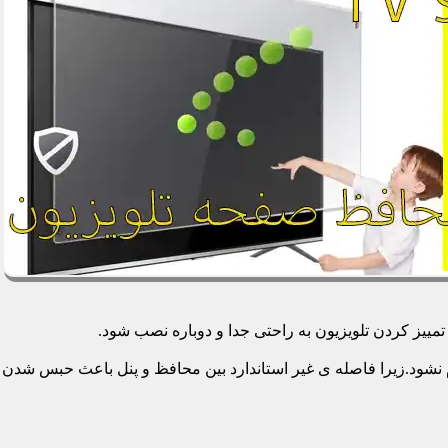
یز کردن تلویزیون به راحتی جدا و دوباره نصب شود.
م نشود.زیرا فاصله ی غیر استاندارد بین محافظ و پنل باعث حبس شدن