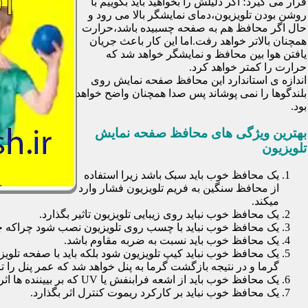
قرار می گیرد؛ اگر دلیلش را بخواهید باید بگوییم با
روشن بودن تلویزیون،دمای نمایشگر بالا می رود و
حال اگر محافظ هم به صفحه چسبیده باشد،حرارت
همچنان بالاتر خواهد رفت.اما این کار باعث جریان
یافتن هوا بین محافظ و نمایشگر خواهد شد که
حرارت را کمتر خواهد کرد.
اندازه ی استاندارد این محافظ صفحه نمایش روی
بلندگوها را نمی پوشاند پس صدا همچنان واضح خواهد
بود.
بهترین ویژگی های محافظ صفحه نمایش
تلویزیون
یک محافظ خوب باید سبک باشد زیرا استفاده
از محافظ سنگین به فریم تلویزیون فشار وارد
میکند.
یک محافظ خوب نباید روی زیبایی تلویزیون تاثیر بگذارد.
یک محافظ خوب نباید با چسب روی تلویزیون نصب شود چراکه چسب
یک محافظ خوب باید نسبت به ضربه مقاوم باشد.
یک محافظ خوب نباید کیپ تلویزیون شود بلکه باید با صفحه تلوی
گرما و در نتیجه بازگشت گرما به پنل خواهد شد که عمر پنل را تا 30 درصد کاهش خواهد داد
یک محافظ خوب باید از اشعه فرابنفش یا UV که بر بییننده ها اثرات نا مطلوب می گذارد جلوگیری کند.
یک محافظ خوب نباید بر کارکرد ریموت کنترل اثر بگذارد.