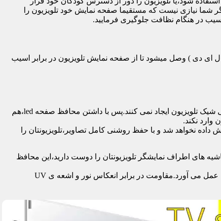
تفاده شود،یا تلویزیون را دور از دسترس کودکان خود قرار
گر شما نیازی نیست که مستقیما صفحه نمایش خود تلویزیون را
آسیب در هنگام نظافت جلوگیری فرمایید.
سی دی – ال ای دی – ۳ بعدی – کرو – تلویزیون منحنی – کیو ال ای دی ) وصل میشود تا از صفحه نمایش تلویزیون در برابر اسیب
محافظ ها با شفافیت بالایی که دارند،علاوه بر افزایش امنیت تلویزیون،کیفیت تصویر را نیز به نحو چشمگیری حفظ می کنند و خللی در طراحی شیک تلویزیون ایجاد نمی کنند.پس با داشتن محافظ صفحه led،هم
 وارد نکند.
اده نخواهد شد و با حفظ روشنی کامل تصاویر،تلویزیونتان را
یه های اطراف نمایشگر تلویزیونتان را دوست دارید،این محافظ
جدا از محافظت از نمایشگر توسط این محصول،همچنین به عنوان فیلتر در برابر 96٪ تا 99٪ اشعه ماوراء بنفش از چشم و پوست محافظت به عمل می آورد.مقاومت در برابر انعکاس نور و اشعه ی UV