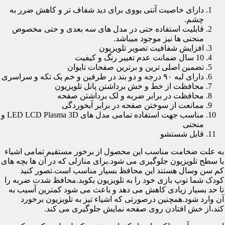
دارای خاصیت آنتی یووی برای دید شفاف تر و کاهش ضرر به
چشم.
قابلیت استفاده حتی در مدل های سه بعدی و حتی مخصوص
منحنی ها نیز موجود میباشد.
افزایش شفافیت تصویر تلویزیون
10 سال ضمانت عدم تغییر رنگ و کیفیت
تضمین اصلی ترین و برترین صفحات تایوان
دارای لبه ۹۰ درجه و دو بند در طرفین و خم یک تکه و سراسری
محافظت از خط و خش برداشتن پانل تلویزیون
محافظت در برابر ضربه و لک برداشتن صفحه
ممانعت از سوختن صفحه در برابر آبخوردگی
مناسب جهت استفاده تمامی مدل های LED LCD Plasma 3D و
منحنی
قابل شستشو
به علت ضخامت مناسب این محصول از برخور مستقیم تمامی اشیاء
با سطح تلویزیون جلوگیری می شود.برای منازلی که در آن ها بچه های
کم سن وسال هستند این محافظ بسیار مناسب است.تصور کنید
کودک شما توپ بازی خود را به تلویزیون بکوبد.محافظ شدت ضربه را
تا حد بسیار زیادی کاهش می دهد و باعث می شود کمترین آسیب به
آن وارد شود.همچنین درصورتی که اشیاء تیز به تلویزیون برخورد
کند،از خش افتادن روی صفحه نمایش جلوگیری می کند.