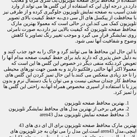
استفاده از محافظ برای صفحه تلویزیون،یک سری مزایا و معایب
دارد.در درجه اول این که استفاده از این گلس ها می تواند از وارد
شدن آسیب به صفحه نمایش تلویزیون جلوگیری کرده و از طرفی نیز
با محافظت از پیکسل های ال سی دی،به حفظ کیفیت بالای تصویر
تلویزیون کمک می کند.این در حالی است که معمولا بهترین مارک
محافظ صفحه تلویزیون که کیفیت بالایی نیز دارد،به صورت نامرئی
روی نمایشگر قرار می گیرد و موجب تغییر رنگ تصاویر یا کاهش
وضوح و شفافیت آنها نمی شود.
با این حال این محافظ ها می توانند گرد و خاک را به خود جذب کنند و
به دلیل خش پذیری که دارند باید برای حفظ کیفیت صفحه مدام آنها را
تعویض کرد.نکته منفی دیگر در خصوص این گلس ها این است که
معمولا اکثر آنها حالتی رفلکتیو دارند و به همین جهت نورهای محیطی
را تا حد زیادی منعکس می کنند.با این حال تمیز کردن این گلس های
محافظ کار چندان سختی نیست و می توان با یک دستمال نرم و بدون
پرز یا با استفاده از اسپری مخصوص همراه آنها،به راحتی این گلس ها
را تمیز کرد.
بهترین محافظ صفحه تلویزیون
معرفی برخی از بهترین مدل های محافظ نمایشگر تلویزیون
محافظ صفحه نمایش تلویزیون مدل aren43
بهترین مارک محافظ صفحه تلویزیون برای ال ای دی های 43
اینچی،مدل aren43 است.این مدل را می توان به جز تلویزیون های
پلاسما و ال سی دی های قدیمی برای تمامی تلویزیون های 43 اینچی