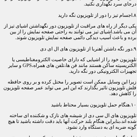
درجای سرد نگهداری نکنید.
۸.اجسام تیز را دور از تلویزیون نگه دارید
یکی دیگر از راه های مراقبت از تلویزیون دور نگهداشتن اشیای تیز از
آن می باشد.اشیای تیز می توانند به راحتی صفحه نمایش را از بین
برده و باعث آسیب دیدگی دائمی صفحه نمایش تلویزیون شوند.
۹.دور نگه داشتن آهنربا از تلویزیون های ال ای دی
تلویزیون خود را از اشیایی که دارای خاصیت الکترومغناطیسی یا
الکتریسیته ساکن هستند مانند فن ها،تلفن های همراه،GPS و سایر
تجهیزات الکترونیکی دور نگه دارید.
زیرا این وسایل ممکن است تصویر را مختل کرده و بر روی حافظه
فلش تلویزیون تاثیر بگذارند که این امر می تواند عمر صفحه تلویزیون
را کاهش دهد.
۱۰.هنگام حمل تلویزیون بسیار محتاط باشید
تلویزیون های ال سی دی از شیشه های نازک و شکننده ای ساخته
شده اند،بنابراین هنگام بلند حرکت آنها باید دقت داشته باشید تا هیچ
گونه ضربه ای به دستگاه وارد نشود.