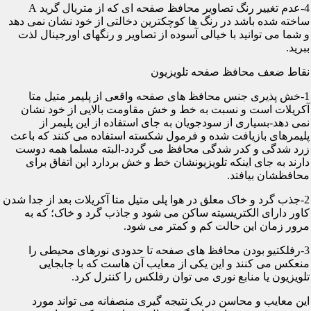
4-عدم تغییر رنگ تصاویر محافظ صفحه ای که از متریال گرید A
ساخته شده باشد در رنگ ها کوچکترین دخالتی از خود نشان نمی دهد
و شما می توانید با خیالی آسوده از تصاویر و رنگهای اورجینال لذت
ببرید.
نقاط ضعف محافظ صفحه تلویزیون
1-خش پذیری جنس محافظ های صفحه واقعی از پلیمر متیل متا
آکریلات است و نسبت به خط و خش مقاومت بالایی از خود نشان
نمی دهد-بسیاری از سودجویان به جای استفاده از این پلیمر از
پلیمرهای بازیافت شده و فرمول شکسته استفاده می کنند که باعث
زرد شدگی و کدر شدگی محافظ می گردد-البته مسلما همه دوست
دارند به جای اینکه تلویزیونشان خط و خش بردارد این اتفاق برای
محافظشان بیافتد.
2-جذب گرد و خاک معلق در هوا پلی متیل متا آکریلات بعد از جدا شدن
کاور دارای الکتریسیته ساکن می شود و جاذب گرد و خاک؛ که به
مرور زمان این حالت کم و کمتر می شود.
3-رفلکتیو بودن محافظ های صفحه تا حدودی نورهای محیطی را
منعکس می کنند و این یکی از معایب آن هاست که با جابجایی
تلویزیون یا منابع نوری می توان رفلکس را کنترل کرد.
این معایب و محاسن در یک نتیجه گیری منصفانه می تواند مورد