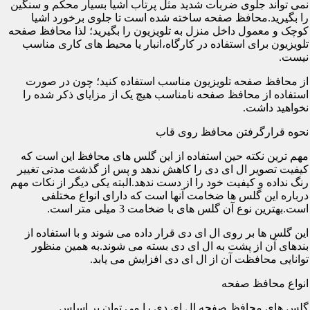
نمی تواند جلوی ضربات شدید مثل پرتاب اشیا بسیار محکم و سنگین
را بگیرید.محافظ صفحه ساخته شده است تا جلوی برخورد اشیا
کوچک و معمول داخل منزل به تلویزیون را بگیرید؛ لذا محافظ صفحه
تلویزیون برای استفاده در کارگاه،انبار یا محیط های کاری مناسب
نیست.
از محافظ صفحه تلویزیون مناسب استفاده کنید؛ چون در صورت
استفاده از محافظ صفحه نامناسب هیچ یک از مزایای ذکر شده را
نخواهید داشت.
نحوه قرارگرفتن محافظ روی قاب
مهم ترین نکته حین استفاده از این گلس های محافظ این است که
کیفیت تصویر ال ای دی را کاهش ندهد و پس از گذشت مدتی تغییر
رنگ نداده و کیفیت خود را از دست ندهد.البته یکی دیگر از نکات مهم
درباره این گلس ها ضخامت آنها است که دارای انواع مختلفی
است.بهترین نوع آن گلس های با ضخامت 3 میلی متر است.
این گلس ها بر روی ال ای دی قرار داده می شوند و با استفاده از
بندهای آن از پشت به ال ای دی بسته می شوند.به همین منظور
توانایی محافظت آن از ال ای دی افزایش می یابد.
انواع محافظ صفحه
گلس های محافظ صفحه ال ای دی را می توان بر اساس