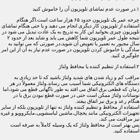
۱.در صورت عدم تماشای تلویزیون آن را خاموش کنید
چرخه عمر یک تلویزیون حدود ۶۵ هزار ساعت است.اگر هنگام
استفاده از تلویزیون کار دیگری انجام می دهید و یا حتی هنگام تماشای
تلویزیون چیزی بخوانید این کار به تدریج به یک عادت تبدیل می شود در
نتیجه طول عمر تلویزیون شما کاهش می یابد و شاید بعد از حدود ۲
سال مجبور به تعمیر یا تعویض آن شوید،در صورتی که می توانید به
سادگی با خاموش کردن تلویزیون در صورت عدم نیاز به آن از این امر
جلوگیری کنید.
۲.استفاده از تنظیم کننده یا محافظ ولتاژ
مراقب کم و زیاد شدن های شدید ولتاژ باشید که تا حد زیادی به
دستگاه های الکترونیکی شما آسیب می رساند.ولتاژ معمولاً در هر
زمان که قطعی برق اتفاق می افتد به طور ناگهانی قطع می شود،اما
نوسانات ولتاژ ممکن است حتی در صورت قطع نبودن برق یا در
هنگام رعد و برق نیز اتفاق بیفتد.
استفاده از محافظ و تنظیم کننده ولتاژ نه تنها از تلویزیون بلکه از سایر
تجهیزات الکترونیکی مانند یخچال،ماشین لباسشویی،مایکروویو و غیره
نیز مراقبت می کند.
پس بهتر است از محافظ ولتاژ که یک وسیله کاملاً به صرفه است
استفاده کنید.