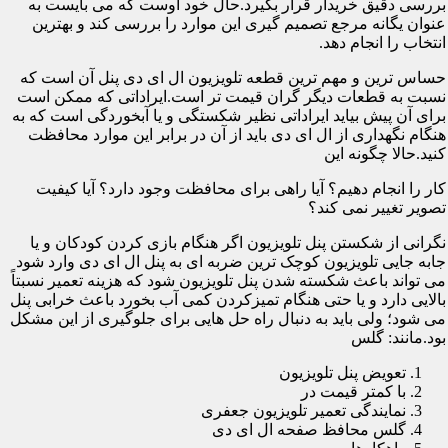
بررسی دقیق خریدار قرار بگیرد.حال خود اوست که می بایست به
عنوان یگانه مرجع تصمیم گیری این موارد را بررسی کند و بهترین
انتخاب را انجام دهد.
حساس ترین و مهم ترین قطعه تلویزیون ال ای دی پنل آن است که
نسبت به قطعات دیگر گران قیمت تر است.ایراداتی که ممکن است
برای آن پیش بیاید ایراداتی نظیر شکستگی و یا آبخوردگی است که به
هنگام نگهداری از ال ای دی باید از آن در برابر این موارد محافظت
کنید.حالا چگونه این
کار را انجام دهیم؟ آیا راهی برای محافظت وجود دارد؟ آیا کیفیت
تصویر تغییر نمی کند؟
نگرانی از شکستن پنل تلویزیون اگر هنگام بازی کردن کودکان و یا
جابه جایی تلویزیون کوچک ترین ضربه ای به پنل ال ای دی وارد شود
می تواند باعث شکسته شدن پنل تلویزیون شود که هزینه تعمیر نسبتاً
بالایی دارد و یا حتی هنگام تمیزکردن کمی آب بخورد باعث خرابی پنل
می شود؛ ولی باید به دنبال راه حل هایی برای جلوگیری از این مشکل
بود.مانند: گلس
تعویض پنل تلویزیون
با کمتر قیمت در
نمایندگی تعمیر تلویزیون جعفری
گلس محافظ صفحه ال ای دی