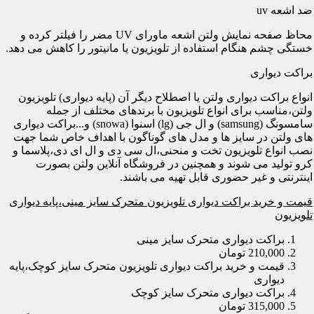
ضد اشعه uv
محاظ صفحه نمایش ولتن اشعه ماورای UV مضر را فیلتر کرده و
خستگی چشم هنگام استفاده از تلویزیون یا مانیتور را کاهش می دهد.
براکت دیواری
انواع براکت دیواری ولتن یا اصطلاح دیگر آن (پایه دیواری) تلویزیون
ولتن،مناسب برای انواع تلویزیون با برندهای مختلف از جمله
سامسونگ (samsung) و ال جی (lg) اسنوا (snowa) و...براکت دیواری
های ولتن در سایز ها و مدل های گوناگون با اهداف خاص شما جهت
نصب انواع تلویزیون تخت و منحنی،ال سی دی و ال ای دی،پلاسما و
کرو تولید می شوند و همچنین در فروشگاه آنلاین ولتن بصورت
اینترنتی و غیر حضوری قابل تهیه می باشند.
قیمت و خرید براکت دیواری تلویزیون متحرک سایز مینی،پایه دیواری
تلویزیون
براکت دیواری متحرک سایز مینی
210,000 تومان
قیمت و خرید براکت دیواری تلویزیون متحرک سایز کوچک،پایه
دیواری
براکت دیواری متحرک سایز کوچک
315,000 تومان