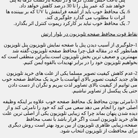
خواهد شد که عمر پنل را تا 30 درصد کاهش خواهد داد.
یک محافظ خوب باید از اشعه فرابنفش یا UV که بر بییننده ها
اثرات نا مطلوب می گذارد جلوگیری کند.
یک محافظ خوب نباید بر کارکرد ریموت کنترل اثر بگذارد.
نقاط قوت محافظ صفحه تلویزیون در بلوار ارتش
1-جلوگیری از آسیب دیدن پنل یا صفحه نمایش تلویزیون پنل تلویزیون
همانطور که در مقاله قبل-چرا محافظ صفحه تلویزیون-گفته شد
مهمترین و ضعیف ترین بخش تلویزیون است.بنابراین منطقی است که
بخواهیم تلویزیون خود را در برابر تهدیدات بالقوه ایمن کنیم.
2-عدم کاهش کیفیت تصویر مسلما یکی از علت های خرید تلویزیون
های جدید کیفیت تصویر بالای آنهاست.با خرید یک محافظ صفحه خوب
می توانیم از کیفیت بالای تصاویر لذت ببریم و نگران از دست دادن
حتی یک پیکسل از تصاویر نباشیم.
3-نامرئی بودن محافظ یک محافظ صفحه خوب علاوه بر اینکه وظیفه
اصلی خود را انجام می دهد سعی می کند که خود را نامرئی کند و از
دیده شدن پنهان بماند چرا که زیبایی تلویزیون یکی از اصلی ترین علت
های خرید تلویزیون است و اگر قرار باشد با نصب محافظ
صفحه،زیبایی ظاهری تلویزیون از بین برود بهتر است روش دیگری
برای محافظت از تلویزیون انتخاب شود.