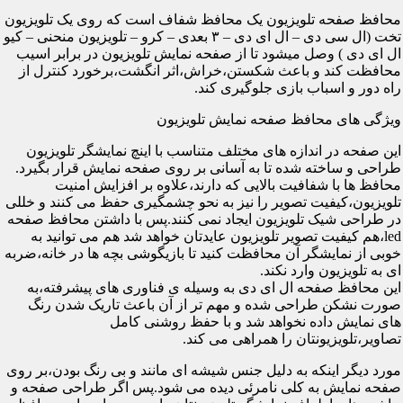
محافظ صفحه تلویزیون یک محافظ شفاف است که روی یک تلویزیون
تخت (ال سی دی – ال ای دی – ۳ بعدی – کرو – تلویزیون منحنی – کیو
ال ای دی ) وصل میشود تا از صفحه نمایش تلویزیون در برابر اسیب
محافظت کند و باعث شکستن،خراش،اثر انگشت،برخورد کنترل از
راه دور و اسباب بازی جلوگیری کند.
ویژگی های محافظ صفحه نمایش تلویزیون
این صفحه در اندازه های مختلف متناسب با اینچ نمایشگر تلویزیون
طراحی و ساخته شده تا به آسانی بر روی صفحه نمایش قرار بگیرد.
محافظ ها با شفافیت بالایی که دارند،علاوه بر افزایش امنیت
تلویزیون،کیفیت تصویر را نیز به نحو چشمگیری حفظ می کنند و خللی
در طراحی شیک تلویزیون ایجاد نمی کنند.پس با داشتن محافظ صفحه
led،هم کیفیت تصویر تلویزیون عایدتان خواهد شد هم می توانید به
خوبی از نمایشگر آن محافظت کنید تا بازیگوشی بچه ها در خانه،ضربه
ای به تلویزیون وارد نکند.
این محافظ صفحه ال ای دی به وسیله ی فناوری های پیشرفته،به
صورت نشکن طراحی شده و مهم تر از آن باعث تاریک شدن رنگ
های نمایش داده نخواهد شد و با حفظ روشنی کامل
تصاویر،تلویزیونتان را همراهی می کند.
مورد دیگر اینکه به دلیل جنس شیشه ای مانند و بی رنگ بودن،بر روی
صفحه نمایش به کلی نامرئی دیده می شود.پس اگر طراحی صفحه و