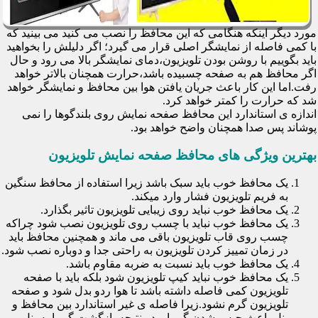
مورد دیگر اینکه هنگامی که این محافظ را نصب می کنید می بینید که
با کمی فاصله از نمایشگر اصلی قرار می گیرد؛ اگر دلیلش را بخواهید
باید بگوییم با روشن بودن تلویزیون،دمای نمایشگر بالا می رود و حال
اگر محافظ هم به صفحه چسبیده باشد،حرارت همچنان بالاتر خواهد
رفت.اما این کار باعث جریان یافتن هوا بین محافظ و نمایشگر خواهد
شد که حرارت را کمتر خواهد کرد.
اندازه ی استاندارد این محافظ صفحه نمایش روی بلندگوها را نمی
پوشاند پس صدا همچنان واضح خواهد بود.
بهترین ویژگی های محافظ صفحه نمایش تلویزیون
یک محافظ خوب باید سبک باشد زیرا استفاده از محافظ سنگین
به فریم تلویزیون فشار وارد میکند.
یک محافظ خوب نباید روی زیبایی تلویزیون تاثیر بگذارد.
یک محافظ خوب نباید با چسب روی تلویزیون نصب شود چراکه
چسب روی قاب تلویزیون باقی می ماند و همچنین محافظ باید
در زمان تمییز کردن تلویزیون به راحتی جدا و دوباره نصب شود.
یک محافظ خوب باید نسبت به ضربه مقاوم باشد.
یک محافظ خوب نباید کیپ تلویزیون شود بلکه باید با صفحه
تلویزیون کمی فاصله داشته باشد تا هوا ردو بدل شود و صفحه
تلویزیون گرم نشود.زیرا فاصله ی غیر استاندارد بین محافظ و
پنل باعث حبس شدن گرما و در نتیجه بازگشت گرما به پنل