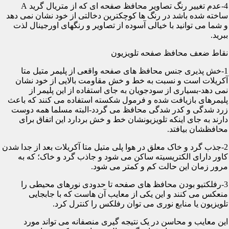
4-عدم تغییر رنگ تصاویر محافظ صفحه ای که از متریال گرید A
ساخته شده باشد در رنگ ها کوچکترین دخالتی از خود نشان نمی دهد
و شما می توانید با خیالی آسوده از تصاویر و رنگهای اورجینال لذت
ببرید.
نقاط ضعف محافظ صفحه تلویزیون
1-خش پذیری جنس محافظ های صفحه واقعی از پلیمر متیل متا
آکریلات است و نسبت به خط و خش مقاومت بالایی از خود نشان
نمی دهد-بسیاری از سودجویان به جای استفاده از این پلیمر از
پلیمرهای بازیافت شده و فرمول شکسته استفاده می کنند که باعث
زرد شدگی و کدر شدگی محافظ می گردد-البته مسلما همه دوست
دارند به جای اینکه تلویزیونشان خط و خش بردارد این اتفاق برای
محافظشان بیافتد.
2-جذب گرد و خاک معلق در هوا پلی متیل متا آکریلات بعد از جدا شدن
کاور دارای الکتریسیته ساکن می شود و جاذب گرد و خاک؛ که به
مرور زمان این حالت کم و کمتر می شود.
3-رفلکتیو بودن محافظ های صفحه تا حدودی نورهای محیطی را
منعکس می کنند و این یکی از معایب آن هاست که با جابجایی
تلویزیون یا منابع نوری می توان رفلکس را کنترل کرد.
این معایب و محاسن در یک نتیجه گیری منصفانه می تواند مورد