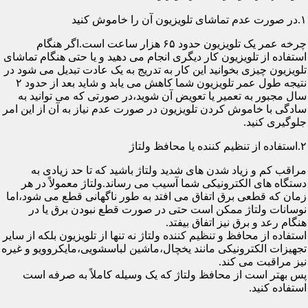
۱.در صورت عدم تماشای تلویزیون آن را خاموش کنید
چرخه عمر یک تلویزیون حدود ۶۵ هزار ساعت است.اگر هنگام
استفاده از تلویزیون کار دیگری انجام می دهید و یا حتی هنگام تماشای
تلویزیون چیزی بخوانید این کار به تدریج به یک عادت تبدیل می شود در
نتیجه طول عمر تلویزیون شما کاهش می یابد و شاید بعد از حدود ۲
سال مجبور به تعمیر یا تعویض آن شوید،در صورتی که می توانید به
سادگی با خاموش کردن تلویزیون در صورت عدم نیاز به آن از این امر
جلوگیری کنید.
۲.استفاده از تنظیم کننده یا محافظ ولتاژ
مراقب کم و زیاد شدن های شدید ولتاژ باشید که تا حد زیادی به
دستگاه های الکترونیکی شما آسیب می رساند.ولتاژ معمولاً در هر
زمان که قطعی برق اتفاق می افتد به طور ناگهانی قطع می شود،اما
نوسانات ولتاژ ممکن است حتی در صورت قطع نبودن برق یا در
هنگام رعد و برق نیز اتفاق بیفتد.
استفاده از محافظ و تنظیم کننده ولتاژ نه تنها از تلویزیون بلکه از سایر
تجهیزات الکترونیکی مانند یخچال،ماشین لباسشویی،مایکروویو و غیره
نیز مراقبت می کند.
پس بهتر است از محافظ ولتاژ که یک وسیله کاملاً به صرفه است
استفاده کنید.