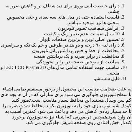
دارای خاصیت آنتی یووی برای دید شفاف تر و کاهش ضرر به
چشم.
قابلیت استفاده حتی در مدل های سه بعدی و حتی مخصوص
منحنی ها نیز موجود میباشد.
افزایش شفافیت تصویر تلویزیون
10 سال ضمانت عدم تغییر رنگ و کیفیت
تضمین اصلی ترین و برترین صفحات تایوان
دارای لبه ۹۰ درجه و دو بند در طرفین و خم یک تکه و سراسری
محافظت از خط و خش برداشتن پانل تلویزیون
محافظت در برابر ضربه و لک برداشتن صفحه
ممانعت از سوختن صفحه در برابر آبخوردگی
مناسب جهت استفاده تمامی مدل های LED LCD Plasma 3D و
منحنی
قابل شستشو
به علت ضخامت مناسب این محصول از برخور مستقیم تمامی اشیاء
با سطح تلویزیون جلوگیری می شود.برای منازلی که در آن ها بچه های
کم سن وسال هستند این محافظ بسیار مناسب است.تصور کنید
کودک شما توپ بازی خود را به تلویزیون بکوبد.محافظ شدت ضربه را
تا حد بسیار زیادی کاهش می دهد و باعث می شود کمترین آسیب به
آن وارد شود.همچنین درصورتی که اشیاء تیز به تلویزیون برخورد
کند،از خش افتادن روی صفحه نمایش جلوگیری می کند.