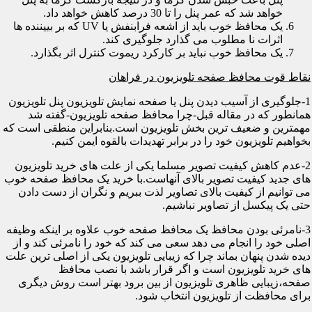
خواهد شد که عمر پنل را تا 30 درصد کاهش خواهد داد.
یک محافظ خوب باید از اشعه فرابنفش یا UV که بر بییننده ها
اثرات نا مطلوب می گذارد جلوگیری کند.
یک محافظ خوب نباید بر کارکرد ریموت کنترل اثر بگذارد.
نقاط قوت محافظ صفحه تلویزیون در فراهان
1-جلوگیری از آسیب دیدن پنل یا صفحه نمایش تلویزیون پنل تلویزیون
همانطور که در مقاله قبل-چرا محافظ صفحه تلویزیون-گفته شد
مهمترین و ضعیف ترین بخش تلویزیون است.بنابراین منطقی است که
بخواهیم تلویزیون خود را در برابر تهدیدات بالقوه ایمن کنیم.
2-عدم کاهش کیفیت تصویر مسلما یکی از علت های خرید تلویزیون
های جدید کیفیت تصویر بالای آنهاست.با خرید یک محافظ صفحه خوب
می توانیم از کیفیت بالای تصاویر لذت ببریم و نگران از دست دادن
حتی یک پیکسل از تصاویر نباشیم.
3-نامرئی بودن محافظ یک محافظ صفحه خوب علاوه بر اینکه وظیفه
اصلی خود را انجام می دهد سعی می کند که خود را نامرئی کند و از
دیده شدن پنهان بماند چرا که زیبایی تلویزیون یکی از اصلی ترین علت
های خرید تلویزیون است و اگر قرار باشد با نصب محافظ
صفحه،زیبایی ظاهری تلویزیون از بین برود بهتر است روش دیگری
برای محافظت از تلویزیون انتخاب شود.