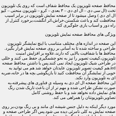
محافظ صفحه تلویزیون یک محافظ شفاف است که روی یک تلویزیون
تخت (ال سی دی – ال ای دی – ۳ بعدی – کرو – تلویزیون منحنی – کیو
ال ای دی ) وصل میشود تا از صفحه نمایش تلویزیون در برابر اسیب
محافظت کند و باعث شکستن،خراش،اثر انگشت،برخورد کنترل از
راه دور و اسباب بازی جلوگیری کند.
ویژگی های محافظ صفحه نمایش تلویزیون
این صفحه در اندازه های مختلف متناسب با اینچ نمایشگر تلویزیون
طراحی و ساخته شده تا به آسانی بر روی صفحه نمایش قرار بگیرد.
محافظ ها با شفافیت بالایی که دارند،علاوه بر افزایش امنیت
تلویزیون،کیفیت تصویر را نیز به نحو چشمگیری حفظ می کنند و خللی
در طراحی شیک تلویزیون ایجاد نمی کنند.پس با داشتن محافظ صفحه
led،هم کیفیت تصویر تلویزیون عایدتان خواهد شد هم می توانید به
خوبی از نمایشگر آن محافظت کنید تا بازیگوشی بچه ها در خانه،ضربه
ای به تلویزیون وارد نکند.
این محافظ صفحه ال ای دی به وسیله ی فناوری های پیشرفته،به
صورت نشکن طراحی شده و مهم تر از آن باعث تاریک شدن رنگ
های نمایش داده نخواهد شد و با حفظ روشنی کامل
تصاویر،تلویزیونتان را همراهی می کند.
مورد دیگر اینکه به دلیل جنس شیشه ای مانند و بی رنگ بودن،بر روی
صفحه نمایش به کلی نامرئی دیده می شود.پس اگر طراحی صفحه و