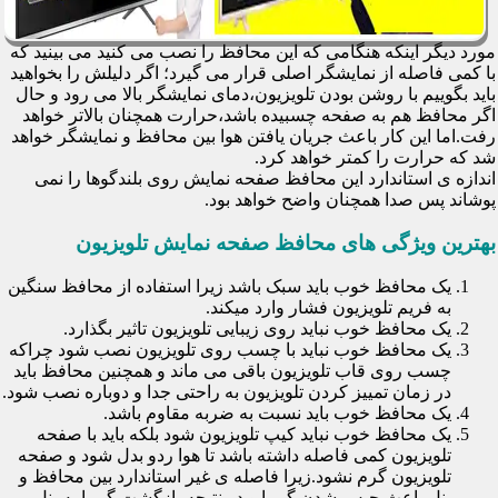
مورد دیگر اینکه هنگامی که این محافظ را نصب می کنید می بینید که
با کمی فاصله از نمایشگر اصلی قرار می گیرد؛ اگر دلیلش را بخواهید
باید بگوییم با روشن بودن تلویزیون،دمای نمایشگر بالا می رود و حال
اگر محافظ هم به صفحه چسبیده باشد،حرارت همچنان بالاتر خواهد
رفت.اما این کار باعث جریان یافتن هوا بین محافظ و نمایشگر خواهد
شد که حرارت را کمتر خواهد کرد.
اندازه ی استاندارد این محافظ صفحه نمایش روی بلندگوها را نمی
پوشاند پس صدا همچنان واضح خواهد بود.
بهترین ویژگی های محافظ صفحه نمایش تلویزیون
یک محافظ خوب باید سبک باشد زیرا استفاده از محافظ سنگین
به فریم تلویزیون فشار وارد میکند.
یک محافظ خوب نباید روی زیبایی تلویزیون تاثیر بگذارد.
یک محافظ خوب نباید با چسب روی تلویزیون نصب شود چراکه
چسب روی قاب تلویزیون باقی می ماند و همچنین محافظ باید
در زمان تمییز کردن تلویزیون به راحتی جدا و دوباره نصب شود.
یک محافظ خوب باید نسبت به ضربه مقاوم باشد.
یک محافظ خوب نباید کیپ تلویزیون شود بلکه باید با صفحه
تلویزیون کمی فاصله داشته باشد تا هوا ردو بدل شود و صفحه
تلویزیون گرم نشود.زیرا فاصله ی غیر استاندارد بین محافظ و
پنل باعث حبس شدن گرما و در نتیجه بازگشت گرما به پنل