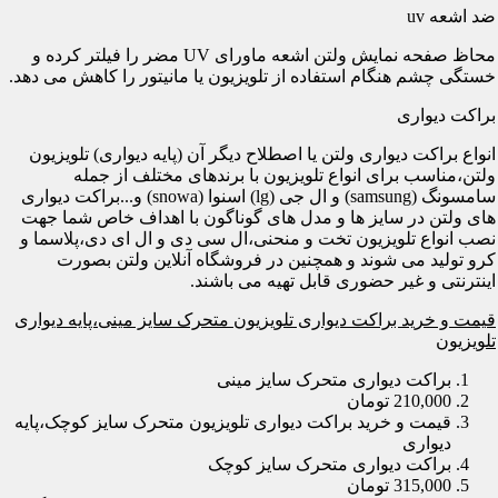
ضد اشعه uv
محاظ صفحه نمایش ولتن اشعه ماورای UV مضر را فیلتر کرده و
خستگی چشم هنگام استفاده از تلویزیون یا مانیتور را کاهش می دهد.
براکت دیواری
انواع براکت دیواری ولتن یا اصطلاح دیگر آن (پایه دیواری) تلویزیون
ولتن،مناسب برای انواع تلویزیون با برندهای مختلف از جمله
سامسونگ (samsung) و ال جی (lg) اسنوا (snowa) و...براکت دیواری
های ولتن در سایز ها و مدل های گوناگون با اهداف خاص شما جهت
نصب انواع تلویزیون تخت و منحنی،ال سی دی و ال ای دی،پلاسما و
کرو تولید می شوند و همچنین در فروشگاه آنلاین ولتن بصورت
اینترنتی و غیر حضوری قابل تهیه می باشند.
قیمت و خرید براکت دیواری تلویزیون متحرک سایز مینی،پایه دیواری
تلویزیون
براکت دیواری متحرک سایز مینی
210,000 تومان
قیمت و خرید براکت دیواری تلویزیون متحرک سایز کوچک،پایه
دیواری
براکت دیواری متحرک سایز کوچک
315,000 تومان