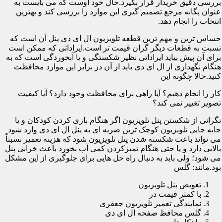
بررسی دقیق خریدار قرار بگیرد.حال خود اوست که می بایست به
عنوان یگانه مرجع تصمیم گیری این موارد را بررسی کند و بهترین
انتخاب را انجام دهد.
حساس ترین و مهم ترین قطعه تلویزیون ال ای دی پنل آن است که
نسبت به قطعات دیگر گران قیمت تر است.ایراداتی که ممکن است
برای آن پیش بیاید ایراداتی نظیر شکستگی و یا آبخوردگی است که به
هنگام نگهداری از ال ای دی باید از آن در برابر این موارد محافظت
کنید.حالا چگونه این
کار را انجام دهیم؟ آیا راهی برای محافظت وجود دارد؟ آیا کیفیت
تصویر تغییر نمی کند؟
نگرانی از شکستن پنل تلویزیون اگر هنگام بازی کردن کودکان و یا
جابه جایی تلویزیون کوچک ترین ضربه ای به پنل ال ای دی وارد شود
می تواند باعث شکسته شدن پنل تلویزیون شود که هزینه تعمیر نسبتاً
بالایی دارد و یا حتی هنگام تمیزکردن کمی آب بخورد باعث خرابی پنل
می شود؛ ولی باید به دنبال راه حل هایی برای جلوگیری از این مشکل
بود.مانند: گلس
تعویض پنل تلویزیون
با کمتر قیمت در
نمایندگی تعمیر تلویزیون جعفری
گلس محافظ صفحه ال ای دی