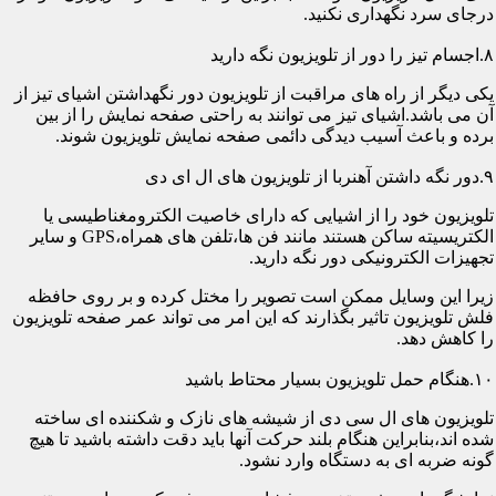
درجای سرد نگهداری نکنید.
۸.اجسام تیز را دور از تلویزیون نگه دارید
یکی دیگر از راه های مراقبت از تلویزیون دور نگهداشتن اشیای تیز از
آن می باشد.اشیای تیز می توانند به راحتی صفحه نمایش را از بین
برده و باعث آسیب دیدگی دائمی صفحه نمایش تلویزیون شوند.
۹.دور نگه داشتن آهنربا از تلویزیون های ال ای دی
تلویزیون خود را از اشیایی که دارای خاصیت الکترومغناطیسی یا
الکتریسیته ساکن هستند مانند فن ها،تلفن های همراه،GPS و سایر
تجهیزات الکترونیکی دور نگه دارید.
زیرا این وسایل ممکن است تصویر را مختل کرده و بر روی حافظه
فلش تلویزیون تاثیر بگذارند که این امر می تواند عمر صفحه تلویزیون
را کاهش دهد.
۱۰.هنگام حمل تلویزیون بسیار محتاط باشید
تلویزیون های ال سی دی از شیشه های نازک و شکننده ای ساخته
شده اند،بنابراین هنگام بلند حرکت آنها باید دقت داشته باشید تا هیچ
گونه ضربه ای به دستگاه وارد نشود.