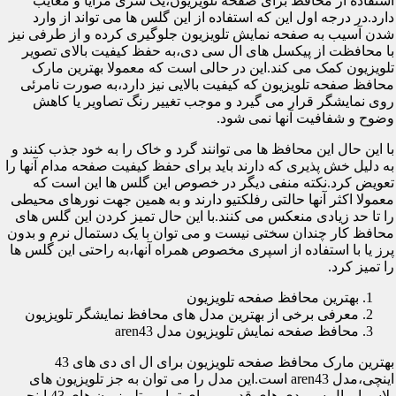
استفاده از محافظ برای صفحه تلویزیون،یک سری مزایا و معایب
دارد.در درجه اول این که استفاده از این گلس ها می تواند از وارد
شدن آسیب به صفحه نمایش تلویزیون جلوگیری کرده و از طرفی نیز
با محافظت از پیکسل های ال سی دی،به حفظ کیفیت بالای تصویر
تلویزیون کمک می کند.این در حالی است که معمولا بهترین مارک
محافظ صفحه تلویزیون که کیفیت بالایی نیز دارد،به صورت نامرئی
روی نمایشگر قرار می گیرد و موجب تغییر رنگ تصاویر یا کاهش
وضوح و شفافیت آنها نمی شود.
با این حال این محافظ ها می توانند گرد و خاک را به خود جذب کنند و
به دلیل خش پذیری که دارند باید برای حفظ کیفیت صفحه مدام آنها را
تعویض کرد.نکته منفی دیگر در خصوص این گلس ها این است که
معمولا اکثر آنها حالتی رفلکتیو دارند و به همین جهت نورهای محیطی
را تا حد زیادی منعکس می کنند.با این حال تمیز کردن این گلس های
محافظ کار چندان سختی نیست و می توان با یک دستمال نرم و بدون
پرز یا با استفاده از اسپری مخصوص همراه آنها،به راحتی این گلس ها
را تمیز کرد.
بهترین محافظ صفحه تلویزیون
معرفی برخی از بهترین مدل های محافظ نمایشگر تلویزیون
محافظ صفحه نمایش تلویزیون مدل aren43
بهترین مارک محافظ صفحه تلویزیون برای ال ای دی های 43
اینچی،مدل aren43 است.این مدل را می توان به جز تلویزیون های
پلاسما و ال سی دی های قدیمی برای تمامی تلویزیون های 43 اینچی