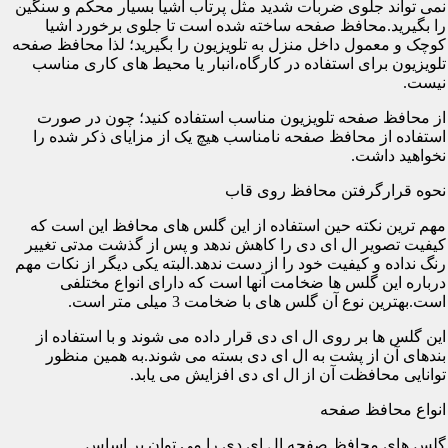
نمی تواند جلوی ضربات شدید مثل پرتاب اشیا بسیار محکم و سنگین
را بگیرید.محافظ صفحه ساخته شده است تا جلوی برخورد اشیا
کوچک و معمول داخل منزل به تلویزیون را بگیرید؛ لذا محافظ صفحه
تلویزیون برای استفاده در کارگاه،انبار یا محیط های کاری مناسب
نیست.
از محافظ صفحه تلویزیون مناسب استفاده کنید؛ چون در صورت
استفاده از محافظ صفحه نامناسب هیچ یک از مزایای ذکر شده را
نخواهید داشت.
نحوه قرارگرفتن محافظ روی قاب
مهم ترین نکته حین استفاده از این گلس های محافظ این است که
کیفیت تصویر ال ای دی را کاهش ندهد و پس از گذشت مدتی تغییر
رنگ نداده و کیفیت خود را از دست ندهد.البته یکی دیگر از نکات مهم
درباره این گلس ها ضخامت آنها است که دارای انواع مختلفی
است.بهترین نوع آن گلس های با ضخامت 3 میلی متر است.
این گلس ها بر روی ال ای دی قرار داده می شوند و با استفاده از
بندهای آن از پشت به ال ای دی بسته می شوند.به همین منظور
توانایی محافظت آن از ال ای دی افزایش می یابد.
انواع محافظ صفحه
گلس های محافظ صفحه ال ای دی را می توان بر اساس