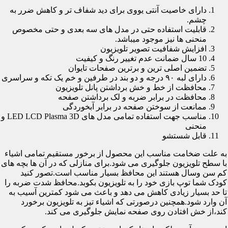
دارای خاصیت آنتی یووی برای دید شفاف تر و کاهش ضرر به
چشم.
قابلیت استفاده حتی در مدل های سه بعدی و حتی مخصوص
منحنی ها نیز موجود میباشد.
افزایش شفافیت تصویر تلویزیون
10 سال ضمانت عدم تغییر رنگ و کیفیت
تضمین اصلی ترین و برترین صفحات تایوان
دارای لبه ۹۰ درجه و دو بند در طرفین و خم یک تکه و سراسری
محافظت از خط و خش برداشتن پانل تلویزیون
محافظت در برابر ضربه و لک برداشتن صفحه
ممانعت از سوختن صفحه در برابر آبخوردگی
مناسب جهت استفاده تمامی مدل های LED LCD Plasma 3D و
منحنی
قابل شستشو
به علت ضخامت مناسب این محصول از برخور مستقیم تمامی اشیاء
با سطح تلویزیون جلوگیری می شود.برای منازلی که در آن ها بچه های
کم سن وسال هستند این محافظ بسیار مناسب است.تصور کنید
کودک شما توپ بازی خود را به تلویزیون بکوبد.محافظ شدت ضربه را
تا حد بسیار زیادی کاهش می دهد و باعث می شود کمترین آسیب به
آن وارد شود.همچنین درصورتی که اشیاء تیز به تلویزیون برخورد
کند،از خش افتادن روی صفحه نمایش جلوگیری می کند.