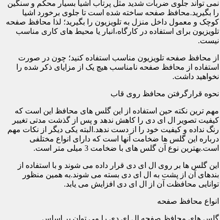
نمی تواند جلوی ضربات شدید مثل پرتاب اشیا بسیار محکم و سنگین
را بگیرید.محافظ صفحه ساخته شده است تا جلوی برخورد اشیا
کوچک و معمول داخل منزل به تلویزیون را بگیرید؛ لذا محافظ صفحه
تلویزیون برای استفاده در کارگاه،انبار یا محیط های کاری مناسب
نیست.
از محافظ صفحه تلویزیون مناسب استفاده کنید؛ چون در صورت
استفاده از محافظ صفحه نامناسب هیچ یک از مزایای ذکر شده را
نخواهید داشت.
نحوه قرارگرفتن محافظ روی قاب
مهم ترین نکته حین استفاده از این گلس های محافظ این است که
کیفیت تصویر ال ای دی را کاهش ندهد و پس از گذشت مدتی تغییر
رنگ نداده و کیفیت خود را از دست ندهد.البته یکی دیگر از نکات مهم
درباره این گلس ها ضخامت آنها است که دارای انواع مختلفی
است.بهترین نوع آن گلس های با ضخامت 3 میلی متر است.
این گلس ها بر روی ال ای دی قرار داده می شوند و با استفاده از
بندهای آن از پشت به ال ای دی بسته می شوند.به همین منظور
توانایی محافظت آن از ال ای دی افزایش می یابد.
انواع محافظ صفحه
گلس های محافظ صفحه ال ای دی را می توان بر اساس