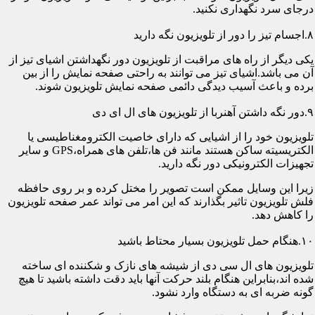
درجای سرد نگهداری نکنید.
۸.اجسام تیز را دور از تلویزیون نگه دارید
یکی دیگر از راه های مراقبت از تلویزیون دور نگهداشتن اشیای تیز از
آن می باشد.اشیای تیز می توانند به راحتی صفحه نمایش را از بین
برده و باعث آسیب دیدگی دائمی صفحه نمایش تلویزیون شوند.
۹.دور نگه داشتن آهنربا از تلویزیون های ال ای دی
تلویزیون خود را از اشیایی که دارای خاصیت الکترومغناطیسی یا
الکتریسیته ساکن هستند مانند فن ها،تلفن های همراه،GPS و سایر
تجهیزات الکترونیکی دور نگه دارید.
زیرا این وسایل ممکن است تصویر را مختل کرده و بر روی حافظه
فلش تلویزیون تاثیر بگذارند که این امر می تواند عمر صفحه تلویزیون
را کاهش دهد.
۱۰.هنگام حمل تلویزیون بسیار محتاط باشید
تلویزیون های ال سی دی از شیشه های نازک و شکننده ای ساخته
شده اند،بنابراین هنگام بلند حرکت آنها باید دقت داشته باشید تا هیچ
گونه ضربه ای به دستگاه وارد نشود.