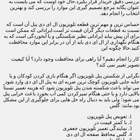
بررسی دقیق خریدار قرار بگیرد.حال خود اوست که می بایست به
عنوان یگانه مرجع تصمیم گیری این موارد را بررسی کند و بهترین
انتخاب را انجام دهد.
حساس ترین و مهم ترین قطعه تلویزیون ال ای دی پنل آن است که
نسبت به قطعات دیگر گران قیمت تر است.ایراداتی که ممکن است
برای آن پیش بیاید ایراداتی نظیر شکستگی و یا آبخوردگی است که به
هنگام نگهداری از ال ای دی باید از آن در برابر این موارد محافظت
کنید.حالا چگونه این
کار را انجام دهیم؟ آیا راهی برای محافظت وجود دارد؟ آیا کیفیت
تصویر تغییر نمی کند؟
نگرانی از شکستن پنل تلویزیون اگر هنگام بازی کردن کودکان و یا
جابه جایی تلویزیون کوچک ترین ضربه ای به پنل ال ای دی وارد شود
می تواند باعث شکسته شدن پنل تلویزیون شود که هزینه تعمیر نسبتاً
بالایی دارد و یا حتی هنگام تمیزکردن کمی آب بخورد باعث خرابی پنل
می شود؛ ولی باید به دنبال راه حل هایی برای جلوگیری از این مشکل
بود.مانند: گلس
تعویض پنل تلویزیون
با کمتر قیمت در
نمایندگی تعمیر تلویزیون جعفری
گلس محافظ صفحه ال ای دی