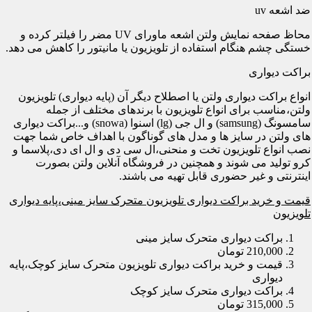
ضد اشعه uv
محاظ صفحه نمایش ولتن اشعه ماورای UV مضر را فیلتر کرده و
خستگی چشم هنگام استفاده از تلویزیون یا مانیتور را کاهش می دهد.
براکت دیواری
انواع براکت دیواری ولتن یا اصطلاح دیگر آن (پایه دیواری) تلویزیون
ولتن،مناسب برای انواع تلویزیون با برندهای مختلف از جمله
سامسونگ (samsung) و ال جی (lg) اسنوا (snowa) و...براکت دیواری
های ولتن در سایز ها و مدل های گوناگون با اهداف خاص شما جهت
نصب انواع تلویزیون تخت و منحنی،ال سی دی و ال ای دی،پلاسما و
کرو تولید می شوند و همچنین در فروشگاه آنلاین ولتن بصورت
اینترنتی و غیر حضوری قابل تهیه می باشند.
قیمت و خرید براکت دیواری تلویزیون متحرک سایز مینی،پایه دیواری
تلویزیون
براکت دیواری متحرک سایز مینی
210,000 تومان
قیمت و خرید براکت دیواری تلویزیون متحرک سایز کوچک،پایه
دیواری
براکت دیواری متحرک سایز کوچک
315,000 تومان