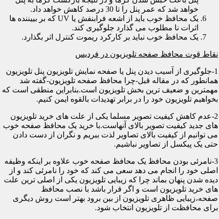
خواهد شد که عمر پنل را تا 30 درصد کاهش خواهد داد.
یک محافظ خوب باید از اشعه فرابنفش یا UV که بر بییننده ها
اثرات نا مطلوب می گذارد جلوگیری کند.
یک محافظ خوب نباید بر کارکرد ریموت کنترل اثر بگذارد.
نقاط قوت محافظ صفحه تلویزیون در فردیس
1-جلوگیری از آسیب دیدن پنل یا صفحه نمایش تلویزیون پنل تلویزیون
همانطور که در مقاله قبل-چرا محافظ صفحه تلویزیون-گفته شد
مهمترین و ضعیف ترین بخش تلویزیون است.بنابراین منطقی است که
بخواهیم تلویزیون خود را در برابر تهدیدات بالقوه ایمن کنیم.
2-عدم کاهش کیفیت تصویر مسلما یکی از علت های خرید تلویزیون
های جدید کیفیت تصویر بالای آنهاست.با خرید یک محافظ صفحه خوب
می توانیم از کیفیت بالای تصاویر لذت ببریم و نگران از دست دادن
حتی یک پیکسل از تصاویر نباشیم.
3-نامرئی بودن محافظ یک محافظ صفحه خوب علاوه بر اینکه وظیفه
اصلی خود را انجام می دهد سعی می کند که خود را نامرئی کند و از
دیده شدن پنهان بماند چرا که زیبایی تلویزیون یکی از اصلی ترین علت
های خرید تلویزیون است و اگر قرار باشد با نصب محافظ
صفحه،زیبایی ظاهری تلویزیون از بین برود بهتر است روش دیگری
برای محافظت از تلویزیون انتخاب شود.