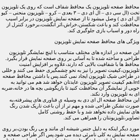
محافظ صفحه تلویزیون یک محافظ شفاف است که روی یک تلویزیون
تخت (ال سی دی – ال ای دی – ۳ بعدی – کرو – تلویزیون منحنی – کیو
ال ای دی ) وصل میشود تا از صفحه نمایش تلویزیون در برابر اسیب
محافظت کند و باعث شکستن،خراش،اثر انگشت،برخورد کنترل از
راه دور و اسباب بازی جلوگیری کند.
ویژگی های محافظ صفحه نمایش تلویزیون
این صفحه در اندازه های مختلف متناسب با اینچ نمایشگر تلویزیون
طراحی و ساخته شده تا به آسانی بر روی صفحه نمایش قرار بگیرد.
محافظ ها با شفافیت بالایی که دارند،علاوه بر افزایش امنیت
تلویزیون،کیفیت تصویر را نیز به نحو چشمگیری حفظ می کنند و خللی
در طراحی شیک تلویزیون ایجاد نمی کنند.پس با داشتن محافظ صفحه
led،هم کیفیت تصویر تلویزیون عایدتان خواهد شد هم می توانید به
خوبی از نمایشگر آن محافظت کنید تا بازیگوشی بچه ها در خانه،ضربه
ای به تلویزیون وارد نکند.
این محافظ صفحه ال ای دی به وسیله ی فناوری های پیشرفته،به
صورت نشکن طراحی شده و مهم تر از آن باعث تاریک شدن رنگ
های نمایش داده نخواهد شد و با حفظ روشنی کامل
تصاویر،تلویزیونتان را همراهی می کند.
مورد دیگر اینکه به دلیل جنس شیشه ای مانند و بی رنگ بودن،بر روی
صفحه نمایش به کلی نامرئی دیده می شود.پس اگر طراحی صفحه و