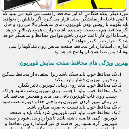
مورد دیگر اینکه هنگامی که این محافظ را نصب می کنید می بینید که
با کمی فاصله از نمایشگر اصلی قرار می گیرد؛ اگر دلیلش را بخواهید
باید بگوییم با روشن بودن تلویزیون،دمای نمایشگر بالا می رود و حال
اگر محافظ هم به صفحه چسبیده باشد،حرارت همچنان بالاتر خواهد
رفت.اما این کار باعث جریان یافتن هوا بین محافظ و نمایشگر خواهد
شد که حرارت را کمتر خواهد کرد.
اندازه ی استاندارد این محافظ صفحه نمایش روی بلندگوها را نمی
پوشاند پس صدا همچنان واضح خواهد بود.
بهترین ویژگی های محافظ صفحه نمایش تلویزیون
یک محافظ خوب باید سبک باشد زیرا استفاده از محافظ سنگین
به فریم تلویزیون فشار وارد میکند.
یک محافظ خوب نباید روی زیبایی تلویزیون تاثیر بگذارد.
یک محافظ خوب نباید با چسب روی تلویزیون نصب شود چراکه
چسب روی قاب تلویزیون باقی می ماند و همچنین محافظ باید
در زمان تمییز کردن تلویزیون به راحتی جدا و دوباره نصب شود.
یک محافظ خوب باید نسبت به ضربه مقاوم باشد.
یک محافظ خوب نباید کیپ تلویزیون شود بلکه باید با صفحه
تلویزیون کمی فاصله داشته باشد تا هوا ردو بدل شود و صفحه
تلویزیون گرم نشود.زیرا فاصله ی غیر استاندارد بین محافظ و
پنل باعث حبس شدن گرما و در نتیجه بازگشت گرما به پنل