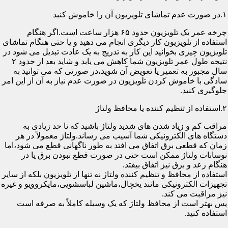
۱.در صورت عدم تماشای تلویزیون آن را خاموش کنید
چرخه عمر یک تلویزیون حدود ۶۵ هزار ساعت است.اگر هنگام
استفاده از تلویزیون کار دیگری انجام می دهید و یا حتی هنگام تماشای
تلویزیون چیزی بخوانید این کار به تدریج به یک عادت تبدیل می شود در
نتیجه طول عمر تلویزیون شما کاهش می یابد و شاید بعد از حدود ۲
سال مجبور به تعمیر یا تعویض آن شوید،در صورتی که می توانید به
سادگی با خاموش کردن تلویزیون در صورت عدم نیاز به آن از این امر
جلوگیری کنید.
۲.استفاده از تنظیم کننده یا محافظ ولتاژ
مراقب کم و زیاد شدن های شدید ولتاژ باشید که تا حد زیادی به
دستگاه های الکترونیکی شما آسیب می رساند.ولتاژ معمولاً در هر
زمان که قطعی برق اتفاق می افتد به طور ناگهانی قطع می شود،اما
نوسانات ولتاژ ممکن است حتی در صورت قطع نبودن برق یا در
هنگام رعد و برق نیز اتفاق بیفتد.
استفاده از محافظ و تنظیم کننده ولتاژ نه تنها از تلویزیون بلکه از سایر
تجهیزات الکترونیکی مانند یخچال،ماشین لباسشویی،مایکروویو و غیره
نیز مراقبت می کند.
پس بهتر است از محافظ ولتاژ که یک وسیله کاملاً به صرفه است
استفاده کنید.