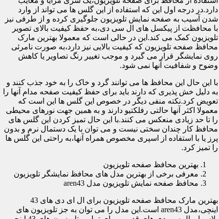
استفاده از محافظ برای صفحه تلویزیون،یک سری مزایا و معایب
دارد.در درجه اول این که استفاده از این گلس ها می تواند از وارد
شدن آسیب به صفحه نمایش تلویزیون جلوگیری کرده و از طرفی نیز
با محافظت از پیکسل های ال سی دی،به حفظ کیفیت بالای تصویر
تلویزیون کمک می کند.این در حالی است که معمولا بهترین مارک
محافظ صفحه تلویزیون که کیفیت بالایی نیز دارد،به صورت نامرئی
روی نمایشگر قرار می گیرد و موجب تغییر رنگ تصاویر یا کاهش
وضوح و شفافیت آنها نمی شود.
با این حال این محافظ ها می توانند گرد و خاک را به خود جذب کنند و
به دلیل خش پذیری که دارند باید برای حفظ کیفیت صفحه مدام آنها را
تعویض کرد.نکته منفی دیگر در خصوص این گلس ها این است که
معمولا اکثر آنها حالتی رفلکتیو دارند و به همین جهت نورهای محیطی
را تا حد زیادی منعکس می کنند.با این حال تمیز کردن این گلس های
محافظ کار چندان سختی نیست و می توان با یک دستمال نرم و بدون
پرز یا با استفاده از اسپری مخصوص همراه آنها،به راحتی این گلس ها
را تمیز کرد.
بهترین محافظ صفحه تلویزیون
معرفی برخی از بهترین مدل های محافظ نمایشگر تلویزیون
محافظ صفحه نمایش تلویزیون مدل aren43
بهترین مارک محافظ صفحه تلویزیون برای ال ای دی های 43
اینچی،مدل aren43 است.این مدل را می توان به جز تلویزیون های
پلاسما و ال سی دی های قدیمی برای تمامی تلویزیون های 43 اینچی