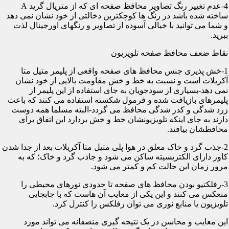
4-عدم تغییر رنگ تصاویر محافظ صفحه ای که از متریال گرید A
ساخته شده باشد در رنگ ها کوچکترین دخالتی از خود نشان نمی دهد
و شما می توانید با خیالی آسوده از تصاویر و رنگهای اورجینال لذت
ببرید.
نقاط ضعف محافظ صفحه تلویزیون
1-خش پذیری جنس محافظ های صفحه واقعی از پلیمر متیل متا
آکریلات است و نسبت به خط و خش مقاومت بالایی از خود نشان
نمی دهد-بسیاری از سودجویان به جای استفاده از این پلیمر از
پلیمرهای بازیافت شده و فرمول شکسته استفاده می کنند که باعث
زرد شدگی و کدر شدگی محافظ می گردد-البته مسلما همه دوست
دارند به جای اینکه تلویزیونشان خط و خش بردارد این اتفاق برای
محافظشان بیافتد.
2-جذب گرد و خاک معلق در هوا پلی متیل متا آکریلات بعد از جدا شدن
کاور دارای الکتریسیته ساکن می شود و جاذب گرد و خاک؛ که به
مرور زمان این حالت کم و کمتر می شود.
3-رفلکتیو بودن محافظ های صفحه تا حدودی نورهای محیطی را
منعکس می کنند و این یکی از معایب آن هاست که با جابجایی
تلویزیون یا منابع نوری می توان رفلکس را کنترل کرد.
این معایب و محاسن در یک نتیجه گیری منصفانه می تواند مورد