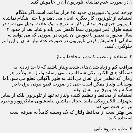
۱.در صورت عدم تماشای تلویزیون آن را خاموش کنید
چرخه عمر یک تلویزیون حدود ۶۵ هزار ساعت است.اگر هنگام
استفاده از تلویزیون کار دیگری انجام می دهید و یا حتی هنگام تماشای
تلویزیون چیزی بخوانید این کار به تدریج به یک عادت تبدیل می شود در
نتیجه طول عمر تلویزیون شما کاهش می یابد و شاید بعد از حدود ۲
سال مجبور به تعمیر یا تعویض آن شوید،در صورتی که می توانید به
سادگی با خاموش کردن تلویزیون در صورت عدم نیاز به آن از این امر
جلوگیری کنید.
۲.استفاده از تنظیم کننده یا محافظ ولتاژ
مراقب کم و زیاد شدن های شدید ولتاژ باشید که تا حد زیادی به
دستگاه های الکترونیکی شما آسیب می رساند.ولتاژ معمولاً در هر
زمان که قطعی برق اتفاق می افتد به طور ناگهانی قطع می شود،اما
نوسانات ولتاژ ممکن است حتی در صورت قطع نبودن برق یا در
هنگام رعد و برق نیز اتفاق بیفتد.
استفاده از محافظ و تنظیم کننده ولتاژ نه تنها از تلویزیون بلکه از سایر
تجهیزات الکترونیکی مانند یخچال،ماشین لباسشویی،مایکروویو و غیره
نیز مراقبت می کند.
پس بهتر است از محافظ ولتاژ که یک وسیله کاملاً به صرفه است
استفاده کنید.
۳.تنظیمات روشنایی