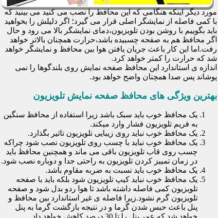
مورد دیگر اینکه هنگامی که این محافظ را نصب می کنید می بینید که
با کمی فاصله از نمایشگر اصلی قرار می گیرد؛ اگر دلیلش را بخواهید
باید بگوییم با روشن بودن تلویزیون،دمای نمایشگر بالا می رود و حال
اگر محافظ هم به صفحه چسبیده باشد،حرارت همچنان بالاتر خواهد
رفت.اما این کار باعث جریان یافتن هوا بین محافظ و نمایشگر خواهد
شد که حرارت را کمتر خواهد کرد.
اندازه ی استاندارد این محافظ صفحه نمایش روی بلندگوها را نمی
پوشاند پس صدا همچنان واضح خواهد بود.
بهترین ویژگی های محافظ صفحه نمایش تلویزیون
یک محافظ خوب باید سبک باشد زیرا استفاده از محافظ سنگین
به فریم تلویزیون فشار وارد میکند.
یک محافظ خوب نباید روی زیبایی تلویزیون تاثیر بگذارد.
یک محافظ خوب نباید با چسب روی تلویزیون نصب شود چراکه
چسب روی قاب تلویزیون باقی می ماند و همچنین محافظ باید
در زمان تمییز کردن تلویزیون به راحتی جدا و دوباره نصب شود.
یک محافظ خوب باید نسبت به ضربه مقاوم باشد.
یک محافظ خوب نباید کیپ تلویزیون شود بلکه باید با صفحه
تلویزیون کمی فاصله داشته باشد تا هوا ردو بدل شود و صفحه
تلویزیون گرم نشود.زیرا فاصله ی غیر استاندارد بین محافظ و
پنل باعث حبس شدن گرما و در نتیجه بازگشت گرما به پنل
خواهد شد که عمر پنل را تا 30 درصد کاهش خواهد داد.