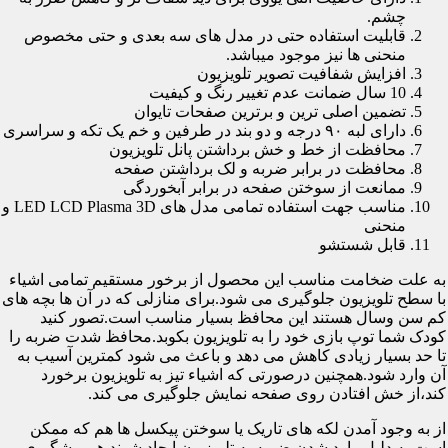
چشم.
قابلیت استفاده حتی در مدل های سه بعدی و حتی مخصوص
منحنی ها نیز موجود میباشد.
افزایش شفافیت تصویر تلویزیون
10 سال ضمانت عدم تغییر رنگ و کیفیت
تضمین اصلی ترین و برترین صفحات تایوان
دارای لبه ۹۰ درجه و دو بند در طرفین و خم یک تکه و سراسری
محافظت از خط و خش برداشتن پانل تلویزیون
محافظت در برابر ضربه و لک برداشتن صفحه
ممانعت از سوختن صفحه در برابر آبخوردگی
مناسب جهت استفاده تمامی مدل های LED LCD Plasma 3D و
منحنی
قابل شستشو
به علت ضخامت مناسب این محصول از برخور مستقیم تمامی اشیاء
با سطح تلویزیون جلوگیری می شود.برای منازلی که در آن ها بچه های
کم سن وسال هستند این محافظ بسیار مناسب است.تصور کنید
کودک شما توپ بازی خود را به تلویزیون بکوبد.محافظ شدت ضربه را
تا حد بسیار زیادی کاهش می دهد و باعث می شود کمترین آسیب به
آن وارد شود.همچنین درصورتی که اشیاء تیز به تلویزیون برخورد
کند،از خش افتادن روی صفحه نمایش جلوگیری می کند.
از به وجود آمدن لکه های تاریک یا سوختن پیکسل ها هم که ممکن
است به دلیل وارد شدن ضربه به تلویزیون ایجاد شوند هم پیشگیری