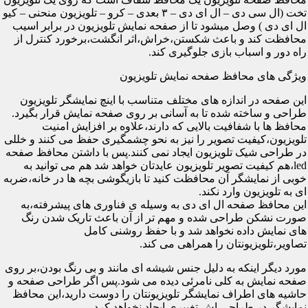
تخت (ال سی دی – ال ای دی – ۳ بعدی – کرو – تلویزیون منحنی – کیو
ال ای دی ) وصل میشود تا از صفحه نمایش تلویزیون در برابر اسیب
محافظت کند و باعث شکستن،خراش،اثر انگشت،برخورد کنترل از
راه دور و اسباب بازی جلوگیری کند.
ویژگی های محافظ صفحه نمایش تلویزیون
این صفحه در اندازه های مختلف متناسب با اینچ نمایشگر تلویزیون
طراحی و ساخته شده تا به آسانی بر روی صفحه نمایش قرار بگیرد.
محافظ ها با شفافیت بالایی که دارند،علاوه بر افزایش امنیت
تلویزیون،کیفیت تصویر را نیز به نحو چشمگیری حفظ می کنند و خللی
در طراحی شیک تلویزیون ایجاد نمی کنند.پس با داشتن محافظ صفحه
led،هم کیفیت تصویر تلویزیون عایدتان خواهد شد هم می توانید به
خوبی از نمایشگر آن محافظت کنید تا بازیگوشی بچه ها در خانه،ضربه
ای به تلویزیون وارد نکند.
این محافظ صفحه ال ای دی به وسیله ی فناوری های پیشرفته،به
صورت نشکن طراحی شده و مهم تر از آن باعث تاریک شدن رنگ
های نمایش داده نخواهد شد و با حفظ روشنی کامل
تصاویر،تلویزیونتان را همراهی می کند.
مورد دیگر اینکه به دلیل جنس شیشه ای مانند و بی رنگ بودن،بر روی
صفحه نمایش به کلی نامرئی دیده می شود.پس اگر طراحی صفحه و
حاشیه های اطراف نمایشگر تلویزیونتان را دوست دارید،این محافظ
نمایشگر در طراحی اش تغییری ایجاد نخواهد کرد.