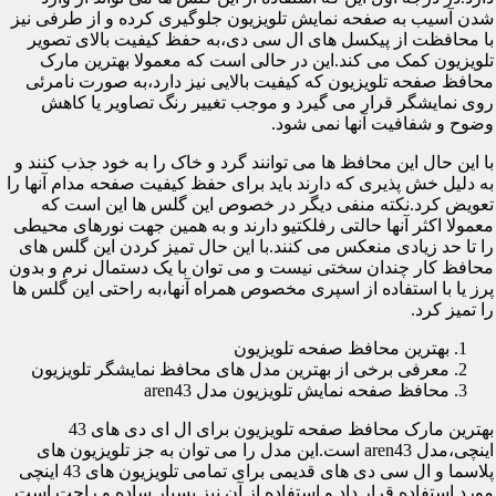
شدن آسیب به صفحه نمایش تلویزیون جلوگیری کرده و از طرفی نیز
با محافظت از پیکسل های ال سی دی،به حفظ کیفیت بالای تصویر
تلویزیون کمک می کند.این در حالی است که معمولا بهترین مارک
محافظ صفحه تلویزیون که کیفیت بالایی نیز دارد،به صورت نامرئی
روی نمایشگر قرار می گیرد و موجب تغییر رنگ تصاویر یا کاهش
وضوح و شفافیت آنها نمی شود.
با این حال این محافظ ها می توانند گرد و خاک را به خود جذب کنند و
به دلیل خش پذیری که دارند باید برای حفظ کیفیت صفحه مدام آنها را
تعویض کرد.نکته منفی دیگر در خصوص این گلس ها این است که
معمولا اکثر آنها حالتی رفلکتیو دارند و به همین جهت نورهای محیطی
را تا حد زیادی منعکس می کنند.با این حال تمیز کردن این گلس های
محافظ کار چندان سختی نیست و می توان با یک دستمال نرم و بدون
پرز یا با استفاده از اسپری مخصوص همراه آنها،به راحتی این گلس ها
را تمیز کرد.
بهترین محافظ صفحه تلویزیون
معرفی برخی از بهترین مدل های محافظ نمایشگر تلویزیون
محافظ صفحه نمایش تلویزیون مدل aren43
بهترین مارک محافظ صفحه تلویزیون برای ال ای دی های 43
اینچی،مدل aren43 است.این مدل را می توان به جز تلویزیون های
پلاسما و ال سی دی های قدیمی برای تمامی تلویزیون های 43 اینچی
مورد استفاده قرار داد و استفاده از آن نیز بسیار ساده و راحت است.