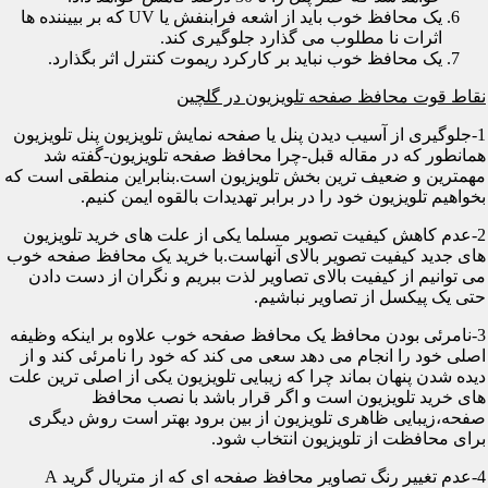
یک محافظ خوب باید از اشعه فرابنفش یا UV که بر بییننده ها
اثرات نا مطلوب می گذارد جلوگیری کند.
یک محافظ خوب نباید بر کارکرد ریموت کنترل اثر بگذارد.
نقاط قوت محافظ صفحه تلویزیون در گلچین
1-جلوگیری از آسیب دیدن پنل یا صفحه نمایش تلویزیون پنل تلویزیون
همانطور که در مقاله قبل-چرا محافظ صفحه تلویزیون-گفته شد
مهمترین و ضعیف ترین بخش تلویزیون است.بنابراین منطقی است که
بخواهیم تلویزیون خود را در برابر تهدیدات بالقوه ایمن کنیم.
2-عدم کاهش کیفیت تصویر مسلما یکی از علت های خرید تلویزیون
های جدید کیفیت تصویر بالای آنهاست.با خرید یک محافظ صفحه خوب
می توانیم از کیفیت بالای تصاویر لذت ببریم و نگران از دست دادن
حتی یک پیکسل از تصاویر نباشیم.
3-نامرئی بودن محافظ یک محافظ صفحه خوب علاوه بر اینکه وظیفه
اصلی خود را انجام می دهد سعی می کند که خود را نامرئی کند و از
دیده شدن پنهان بماند چرا که زیبایی تلویزیون یکی از اصلی ترین علت
های خرید تلویزیون است و اگر قرار باشد با نصب محافظ
صفحه،زیبایی ظاهری تلویزیون از بین برود بهتر است روش دیگری
برای محافظت از تلویزیون انتخاب شود.
4-عدم تغییر رنگ تصاویر محافظ صفحه ای که از متریال گرید A