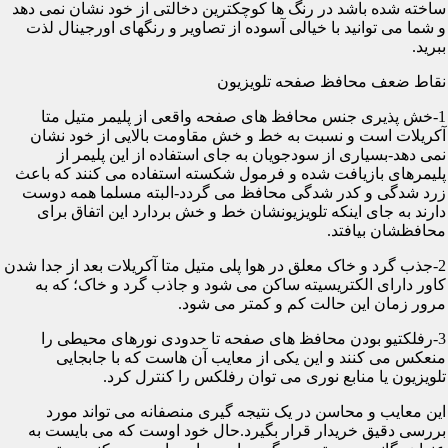
ساخته شده باشد در رنگ ها کوچکترین دخالتی از خود نشان نمی دهد
و شما می توانید با خیالی آسوده از تصاویر و رنگهای اورجینال لذت
ببرید.
نقاط ضعف محافظ صفحه تلویزیون
1-خش پذیری جنس محافظ های صفحه واقعی از پلیمر متیل متا
آکریلات است و نسبت به خط و خش مقاومت بالایی از خود نشان
نمی دهد-بسیاری از سودجویان به جای استفاده از این پلیمر از
پلیمرهای بازیافت شده و فرمول شکسته استفاده می کنند که باعث
زرد شدگی و کدر شدگی محافظ می گردد-البته مسلما همه دوست
دارند به جای اینکه تلویزیونشان خط و خش بردارد این اتفاق برای
محافظشان بیافتد.
2-جذب گرد و خاک معلق در هوا پلی متیل متا آکریلات بعد از جدا شدن
کاور دارای الکتریسیته ساکن می شود و جاذب گرد و خاک؛ که به
مرور زمان این حالت کم و کمتر می شود.
3-رفلکتیو بودن محافظ های صفحه تا حدودی نورهای محیطی را
منعکس می کنند و این یکی از معایب آن هاست که با جابجایی
تلویزیون یا منابع نوری می توان رفلکس را کنترل کرد.
این معایب و محاسن در یک نتیجه گیری منصفانه می تواند مورد
بررسی دقیق خریدار قرار بگیرد.حال خود اوست که می بایست به