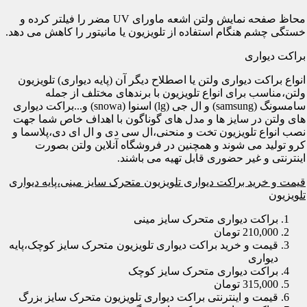
محاظ صفحه نمایش ولتن اشعه ماورای UV مضر را فیلتر کرده و
خستگی چشم هنگام استفاده از تلویزیون یا مانیتور را کاهش می دهد.
براکت دیواری
انواع براکت دیواری ولتن یا اصطلاح دیگر آن (پایه دیواری) تلویزیون
ولتن،مناسب برای انواع تلویزیون با برندهای مختلف از جمله
سامسونگ (samsung) و ال جی (lg) اسنوا (snowa) و...براکت دیواری
های ولتن در سایز ها و مدل های گوناگون با اهداف خاص شما جهت
نصب انواع تلویزیون تخت و منحنی،ال سی دی و ال ای دی،پلاسما و
کرو تولید می شوند و همچنین در فروشگاه آنلاین ولتن بصورت
اینترنتی و غیر حضوری قابل تهیه می باشند.
قیمت و خرید براکت دیواری تلویزیون متحرک سایز مینی،پایه دیواری
تلویزیون
براکت دیواری متحرک سایز مینی
210,000 تومان
قیمت و خرید براکت دیواری تلویزیون متحرک سایز کوچک،پایه
دیواری
براکت دیواری متحرک سایز کوچک
315,000 تومان
قیمت و اینترنتی براکت دیواری تلویزیون متحرک سایز بزرگ