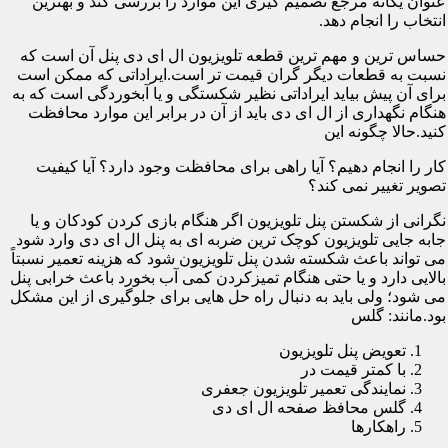
عنوان یگانه مرجع تصمیم گیری این موارد را بررسی کند و بهترین
انتخاب را انجام دهد.
حساس ترین و مهم ترین قطعه تلویزیون ال ای دی پنل آن است که
نسبت به قطعات دیگر گران قیمت تر است.ایراداتی که ممکن است
برای آن پیش بیاید ایراداتی نظیر شکستگی و یا آبخوردگی است که به
هنگام نگهداری از ال ای دی باید از آن در برابر این موارد محافظت
کنید.حالا چگونه این
کار را انجام دهیم؟ آیا راهی برای محافظت وجود دارد؟ آیا کیفیت
تصویر تغییر نمی کند؟
نگرانی از شکستن پنل تلویزیون اگر هنگام بازی کردن کودکان و یا
جابه جایی تلویزیون کوچک ترین ضربه ای به پنل ال ای دی وارد شود
می تواند باعث شکسته شدن پنل تلویزیون شود که هزینه تعمیر نسبتاً
بالایی دارد و یا حتی هنگام تمیزکردن کمی آب بخورد باعث خرابی پنل
می شود؛ ولی باید به دنبال راه حل هایی برای جلوگیری از این مشکل
بود.مانند: گلس
تعویض پنل تلویزیون
با کمتر قیمت در
نمایندگی تعمیر تلویزیون جعفری
گلس محافظ صفحه ال ای دی
راهکارها