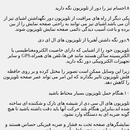
۸.اجسام تیز را دور از تلویزیون نگه دارید
یکی دیگر از راه های مراقبت از تلویزیون دور نگهداشتن اشیای تیز از
آن می باشد.اشیای تیز می توانند به راحتی صفحه نمایش را از بین
برده و باعث آسیب دیدگی دائمی صفحه نمایش تلویزیون شوند.
۹.دور نگه داشتن آهنربا از تلویزیون های ال ای دی
تلویزیون خود را از اشیایی که دارای خاصیت الکترومغناطیسی یا
الکتریسیته ساکن هستند مانند فن ها،تلفن های همراه،GPS و سایر
تجهیزات الکترونیکی دور نگه دارید.
زیرا این وسایل ممکن است تصویر را مختل کرده و بر روی حافظه
فلش تلویزیون تاثیر بگذارند که این امر می تواند عمر صفحه تلویزیون
را کاهش دهد.
۱۰.هنگام حمل تلویزیون بسیار محتاط باشید
تلویزیون های ال سی دی از شیشه های نازک و شکننده ای ساخته
شده اند،بنابراین هنگام بلند حرکت آنها باید دقت داشته باشید تا هیچ
گونه ضربه ای به دستگاه وارد نشود.
نمایشگرهای صفحه تخت به فشار و ضربه فیزیکی حساس هستند و
فشار می تواند به صفحه داخلی آسیب برساند.