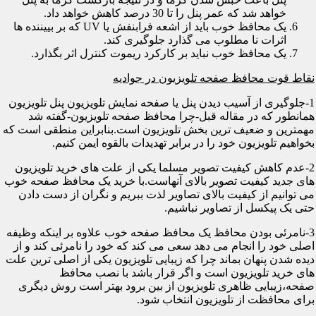
خواهد شد که عمر پنل را تا 30 درصد کاهش خواهد داد.
یک محافظ خوب باید از اشعه فرابنفش یا UV که بر بییننده ها
اثرات نا مطلوب می گذارد جلوگیری کند.
یک محافظ خوب نباید بر کارکرد ریموت کنترل اثر بگذارد.
نقاط قوت محافظ صفحه تلویزیون در جوادیه
1-جلوگیری از آسیب دیدن پنل یا صفحه نمایش تلویزیون پنل تلویزیون
همانطور که در مقاله قبل-چرا محافظ صفحه تلویزیون-گفته شد
مهمترین و ضعیف ترین بخش تلویزیون است.بنابراین منطقی است که
بخواهیم تلویزیون خود را در برابر تهدیدات بالقوه ایمن کنیم.
2-عدم کاهش کیفیت تصویر مسلما یکی از علت های خرید تلویزیون
های جدید کیفیت تصویر بالای آنهاست.با خرید یک محافظ صفحه خوب
می توانیم از کیفیت بالای تصاویر لذت ببریم و نگران از دست دادن
حتی یک پیکسل از تصاویر نباشیم.
3-نامرئی بودن محافظ یک محافظ صفحه خوب علاوه بر اینکه وظیفه
اصلی خود را انجام می دهد سعی می کند که خود را نامرئی کند و از
دیده شدن پنهان بماند چرا که زیبایی تلویزیون یکی از اصلی ترین علت
های خرید تلویزیون است و اگر قرار باشد با نصب محافظ
صفحه،زیبایی ظاهری تلویزیون از بین برود بهتر است روش دیگری
برای محافظت از تلویزیون انتخاب شود.