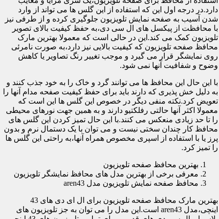
استفاده از محافظ برای صفحه تلویزیون،یک سری مزایا و معایب
دارد.در درجه اول این که استفاده از این گلس ها می تواند از وارد
شدن آسیب به صفحه نمایش تلویزیون جلوگیری کرده و از طرفی نیز
با محافظت از پیکسل های ال سی دی،به حفظ کیفیت بالای تصویر
تلویزیون کمک می کند.این در حالی است که معمولا بهترین مارک
محافظ صفحه تلویزیون که کیفیت بالایی نیز دارد،به صورت نامرئی
روی نمایشگر قرار می گیرد و موجب تغییر رنگ تصاویر یا کاهش
وضوح و شفافیت آنها نمی شود.
با این حال این محافظ ها می توانند گرد و خاک را به خود جذب کنند و
به دلیل خش پذیری که دارند باید برای حفظ کیفیت صفحه مدام آنها را
تعویض کرد.نکته منفی دیگر در خصوص این گلس ها این است که
معمولا اکثر آنها حالتی رفلکتیو دارند و به همین جهت نورهای محیطی
را تا حد زیادی منعکس می کنند.با این حال تمیز کردن این گلس های
محافظ کار چندان سختی نیست و می توان با یک دستمال نرم و بدون
پرز یا با استفاده از اسپری مخصوص همراه آنها،به راحتی این گلس ها
را تمیز کرد.
بهترین محافظ صفحه تلویزیون
معرفی برخی از بهترین مدل های محافظ نمایشگر تلویزیون
محافظ صفحه نمایش تلویزیون مدل aren43
بهترین مارک محافظ صفحه تلویزیون برای ال ای دی های 43
اینچی،مدل aren43 است.این مدل را می توان به جز تلویزیون های
پلاسما و ال سی دی های قدیمی برای تمامی تلویزیون های 43 اینچی