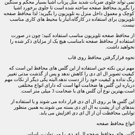
نمی تواند جلوی ضربات شدید مثل پرتاب اشیا بسیار محکم و سنگین
را بگیرید.محافظ صفحه ساخته شده است تا جلوی برخورد اشیا
کوچک و معمول داخل منزل به تلویزیون را بگیرید؛ لذا محافظ صفحه
تلویزیون برای استفاده در کارگاه،انبار یا محیط های کاری مناسب
نیست.
از محافظ صفحه تلویزیون مناسب استفاده کنید؛ چون در صورت
استفاده از محافظ صفحه نامناسب هیچ یک از مزایای ذکر شده را
نخواهید داشت.
نحوه قرارگرفتن محافظ روی قاب
مهم ترین نکته حین استفاده از این گلس های محافظ این است که
کیفیت تصویر ال ای دی را کاهش ندهد و پس از گذشت مدتی تغییر
رنگ نداده و کیفیت خود را از دست ندهد.البته یکی دیگر از نکات مهم
درباره این گلس ها ضخامت آنها است که دارای انواع مختلفی
است.بهترین نوع آن گلس های با ضخامت 3 میلی متر است.
این گلس ها بر روی ال ای دی قرار داده می شوند و با استفاده از
بندهای آن از پشت به ال ای دی بسته می شوند.به همین منظور
توانایی محافظت آن از ال ای دی افزایش می یابد.
انواع محافظ صفحه
گلس های محافظ صفحه ال ای دی را می توان بر اساس