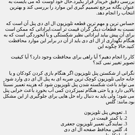
بررسی دقیق خریدار قرار بگیرد.حال خود اوست که می بایست به
عنوان یگانه مرجع تصمیم گیری این موارد را بررسی کند و بهترین
انتخاب را انجام دهد.
حساس ترین و مهم ترین قطعه تلویزیون ال ای دی پنل آن است که
نسبت به قطعات دیگر گران قیمت تر است.ایراداتی که ممکن است
برای آن پیش بیاید ایراداتی نظیر شکستگی و یا آبخوردگی است که به
هنگام نگهداری از ال ای دی باید از آن در برابر این موارد محافظت
کنید.حالا چگونه این
کار را انجام دهیم؟ آیا راهی برای محافظت وجود دارد؟ آیا کیفیت
تصویر تغییر نمی کند؟
نگرانی از شکستن پنل تلویزیون اگر هنگام بازی کردن کودکان و یا
جابه جایی تلویزیون کوچک ترین ضربه ای به پنل ال ای دی وارد شود
می تواند باعث شکسته شدن پنل تلویزیون شود که هزینه تعمیر نسبتاً
بالایی دارد و یا حتی هنگام تمیزکردن کمی آب بخورد باعث خرابی پنل
می شود؛ ولی باید به دنبال راه حل هایی برای جلوگیری از این مشکل
بود.مانند: گلس
تعویض پنل تلویزیون
با کمتر قیمت در
نمایندگی تعمیر تلویزیون جعفری
گلس محافظ صفحه ال ای دی