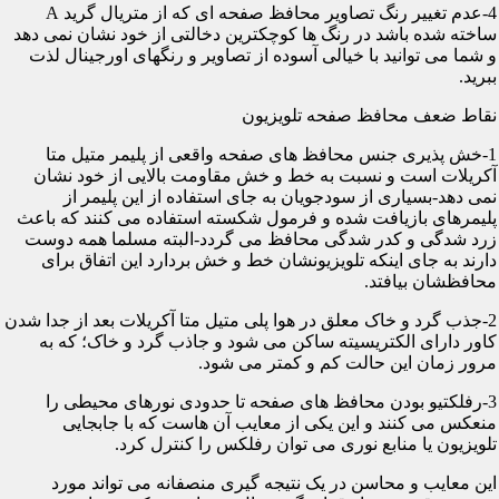
4-عدم تغییر رنگ تصاویر محافظ صفحه ای که از متریال گرید A
ساخته شده باشد در رنگ ها کوچکترین دخالتی از خود نشان نمی دهد
و شما می توانید با خیالی آسوده از تصاویر و رنگهای اورجینال لذت
ببرید.
نقاط ضعف محافظ صفحه تلویزیون
1-خش پذیری جنس محافظ های صفحه واقعی از پلیمر متیل متا
آکریلات است و نسبت به خط و خش مقاومت بالایی از خود نشان
نمی دهد-بسیاری از سودجویان به جای استفاده از این پلیمر از
پلیمرهای بازیافت شده و فرمول شکسته استفاده می کنند که باعث
زرد شدگی و کدر شدگی محافظ می گردد-البته مسلما همه دوست
دارند به جای اینکه تلویزیونشان خط و خش بردارد این اتفاق برای
محافظشان بیافتد.
2-جذب گرد و خاک معلق در هوا پلی متیل متا آکریلات بعد از جدا شدن
کاور دارای الکتریسیته ساکن می شود و جاذب گرد و خاک؛ که به
مرور زمان این حالت کم و کمتر می شود.
3-رفلکتیو بودن محافظ های صفحه تا حدودی نورهای محیطی را
منعکس می کنند و این یکی از معایب آن هاست که با جابجایی
تلویزیون یا منابع نوری می توان رفلکس را کنترل کرد.
این معایب و محاسن در یک نتیجه گیری منصفانه می تواند مورد