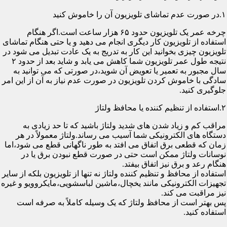
۱.در صورت عدم تماشای تلویزیون آن را خاموش کنید
چرخه عمر یک تلویزیون حدود ۶۵ هزار ساعت است.اگر هنگام
استفاده از تلویزیون کار دیگری انجام می دهید و یا حتی هنگام تماشای
تلویزیون چیزی بخوانید این کار به تدریج به یک عادت تبدیل می شود در
نتیجه طول عمر تلویزیون شما کاهش می یابد و شاید بعد از حدود ۲
سال مجبور به تعمیر یا تعویض آن شوید،در صورتی که می توانید به
سادگی با خاموش کردن تلویزیون در صورت عدم نیاز به آن از این امر
جلوگیری کنید.
۲.استفاده از تنظیم کننده یا محافظ ولتاژ
مراقب کم و زیاد شدن های شدید ولتاژ باشید که تا حد زیادی به
دستگاه های الکترونیکی شما آسیب می رساند.ولتاژ معمولاً در هر
زمان که قطعی برق اتفاق می افتد به طور ناگهانی قطع می شود،اما
نوسانات ولتاژ ممکن است حتی در صورت قطع نبودن برق یا در
هنگام رعد و برق نیز اتفاق بیفتد.
استفاده از محافظ و تنظیم کننده ولتاژ نه تنها از تلویزیون بلکه از سایر
تجهیزات الکترونیکی مانند یخچال،ماشین لباسشویی،مایکروویو و غیره
نیز مراقبت می کند.
پس بهتر است از محافظ ولتاژ که یک وسیله کاملاً به صرفه است
استفاده کنید.