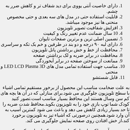
دارای خاصیت آنتی یووی برای دید شفاف تر و کاهش ضرر به
چشم.
قابلیت استفاده حتی در مدل های سه بعدی و حتی مخصوص
منحنی ها نیز موجود میباشد.
افزایش شفافیت تصویر تلویزیون
10 سال ضمانت عدم تغییر رنگ و کیفیت
تضمین اصلی ترین و برترین صفحات تایوان
دارای لبه ۹۰ درجه و دو بند در طرفین و خم یک تکه و سراسری
محافظت از خط و خش برداشتن پانل تلویزیون
محافظت در برابر ضربه و لک برداشتن صفحه
ممانعت از سوختن صفحه در برابر آبخوردگی
مناسب جهت استفاده تمامی مدل های LED LCD Plasma 3D و
منحنی
قابل شستشو
به علت ضخامت مناسب این محصول از برخور مستقیم تمامی اشیاء
با سطح تلویزیون جلوگیری می شود.برای منازلی که در آن ها بچه های
کم سن وسال هستند این محافظ بسیار مناسب است.تصور کنید
کودک شما توپ بازی خود را به تلویزیون بکوبد.محافظ شدت ضربه را
تا حد بسیار زیادی کاهش می دهد و باعث می شود کمترین آسیب به
آن وارد شود.همچنین درصورتی که اشیاء تیز به تلویزیون برخورد
کند،از خش افتادن روی صفحه نمایش جلوگیری می کند.