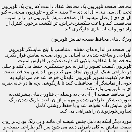
محافظ صفحه تلویزیون یک محافظ شفاف است که روی یک تلویزیون
تخت (ال سی دی – ال ای دی – ۳ بعدی – کرو – تلویزیون منحنی – کیو
ال ای دی ) وصل میشود تا از صفحه نمایش تلویزیون در برابر اسیب
محافظت کند و باعث شکستن،خراش،اثر انگشت،برخورد کنترل از
راه دور و اسباب بازی جلوگیری کند.
ویژگی های محافظ صفحه نمایش تلویزیون
این صفحه در اندازه های مختلف متناسب با اینچ نمایشگر تلویزیون
طراحی و ساخته شده تا به آسانی بر روی صفحه نمایش قرار بگیرد.
محافظ ها با شفافیت بالایی که دارند،علاوه بر افزایش امنیت
تلویزیون،کیفیت تصویر را نیز به نحو چشمگیری حفظ می کنند و خللی
در طراحی شیک تلویزیون ایجاد نمی کنند.پس با داشتن محافظ صفحه
led،هم کیفیت تصویر تلویزیون عایدتان خواهد شد هم می توانید به
خوبی از نمایشگر آن محافظت کنید تا بازیگوشی بچه ها در خانه،ضربه
ای به تلویزیون وارد نکند.
این محافظ صفحه ال ای دی به وسیله ی فناوری های پیشرفته،به
صورت نشکن طراحی شده و مهم تر از آن باعث تاریک شدن رنگ
های نمایش داده نخواهد شد و با حفظ روشنی کامل
تصاویر،تلویزیونتان را همراهی می کند.
مورد دیگر اینکه به دلیل جنس شیشه ای مانند و بی رنگ بودن،بر روی
صفحه نمایش به کلی نامرئی دیده می شود.پس اگر طراحی صفحه و