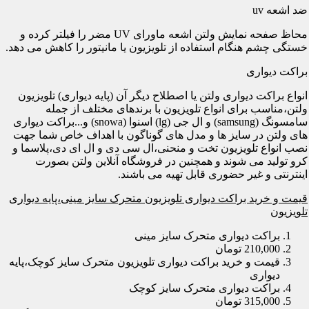
ضد اشعه uv
محاظ صفحه نمایش ولتن اشعه ماورای UV مضر را فیلتر کرده و
خستگی چشم هنگام استفاده از تلویزیون یا مانیتور را کاهش می دهد.
براکت دیواری
انواع براکت دیواری ولتن یا اصطلاح دیگر آن (پایه دیواری) تلویزیون
ولتن،مناسب برای انواع تلویزیون با برندهای مختلف از جمله
سامسونگ (samsung) و ال جی (lg) اسنوا (snowa) و...براکت دیواری
های ولتن در سایز ها و مدل های گوناگون با اهداف خاص شما جهت
نصب انواع تلویزیون تخت و منحنی،ال سی دی و ال ای دی،پلاسما و
کرو تولید می شوند و همچنین در فروشگاه آنلاین ولتن بصورت
اینترنتی و غیر حضوری قابل تهیه می باشند.
قیمت و خرید براکت دیواری تلویزیون متحرک سایز مینی،پایه دیواری
تلویزیون
براکت دیواری متحرک سایز مینی
210,000 تومان
قیمت و خرید براکت دیواری تلویزیون متحرک سایز کوچک،پایه
دیواری
براکت دیواری متحرک سایز کوچک
315,000 تومان