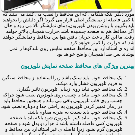
مورد دیگر اینکه هنگامی که این محافظ را نصب می کنید می بینید که
با کمی فاصله از نمایشگر اصلی قرار می گیرد؛ اگر دلیلش را بخواهید
باید بگوییم با روشن بودن تلویزیون،دمای نمایشگر بالا می رود و حال
اگر محافظ هم به صفحه چسبیده باشد،حرارت همچنان بالاتر خواهد
رفت.اما این کار باعث جریان یافتن هوا بین محافظ و نمایشگر خواهد
شد که حرارت را کمتر خواهد کرد.
اندازه ی استاندارد این محافظ صفحه نمایش روی بلندگوها را نمی
پوشاند پس صدا همچنان واضح خواهد بود.
بهترین ویژگی های محافظ صفحه نمایش تلویزیون
یک محافظ خوب باید سبک باشد زیرا استفاده از محافظ سنگین
به فریم تلویزیون فشار وارد میکند.
یک محافظ خوب نباید روی زیبایی تلویزیون تاثیر بگذارد.
یک محافظ خوب نباید با چسب روی تلویزیون نصب شود چراکه
چسب روی قاب تلویزیون باقی می ماند و همچنین محافظ باید
در زمان تمییز کردن تلویزیون به راحتی جدا و دوباره نصب شود.
یک محافظ خوب باید نسبت به ضربه مقاوم باشد.
یک محافظ خوب نباید کیپ تلویزیون شود بلکه باید با صفحه
تلویزیون کمی فاصله داشته باشد تا هوا ردو بدل شود و صفحه
تلویزیون گرم نشود.زیرا فاصله ی غیر استاندارد بین محافظ و
پنل باعث حبس شدن گرما و در نتیجه بازگشت گرما به پنل