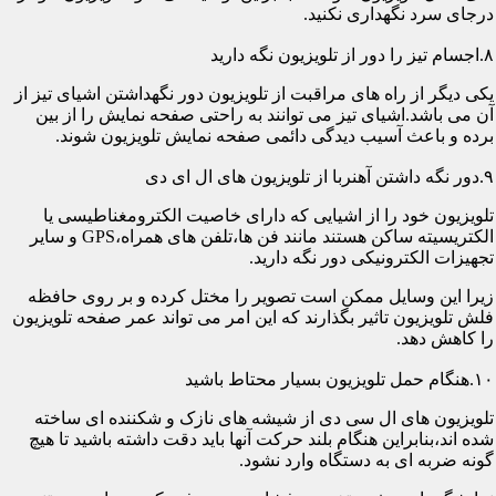
درجای سرد نگهداری نکنید.
۸.اجسام تیز را دور از تلویزیون نگه دارید
یکی دیگر از راه های مراقبت از تلویزیون دور نگهداشتن اشیای تیز از
آن می باشد.اشیای تیز می توانند به راحتی صفحه نمایش را از بین
برده و باعث آسیب دیدگی دائمی صفحه نمایش تلویزیون شوند.
۹.دور نگه داشتن آهنربا از تلویزیون های ال ای دی
تلویزیون خود را از اشیایی که دارای خاصیت الکترومغناطیسی یا
الکتریسیته ساکن هستند مانند فن ها،تلفن های همراه،GPS و سایر
تجهیزات الکترونیکی دور نگه دارید.
زیرا این وسایل ممکن است تصویر را مختل کرده و بر روی حافظه
فلش تلویزیون تاثیر بگذارند که این امر می تواند عمر صفحه تلویزیون
را کاهش دهد.
۱۰.هنگام حمل تلویزیون بسیار محتاط باشید
تلویزیون های ال سی دی از شیشه های نازک و شکننده ای ساخته
شده اند،بنابراین هنگام بلند حرکت آنها باید دقت داشته باشید تا هیچ
گونه ضربه ای به دستگاه وارد نشود.